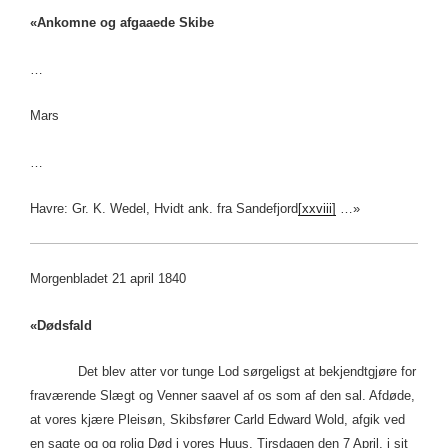
«Ankomne og afgaaede Skibe
…
Mars
…
Havre: Gr. K. Wedel, Hvidt ank. fra Sandefjord
[xxviii]
…»
Morgenbladet 21 april 1840
«Dødsfald
Det blev atter vor tunge Lod sørgeligst at bekjendtgjøre for
fraværende Slægt og Venner saavel af os som af den sal. Afdøde,
at vores kjære Pleisøn, Skibsfører Carld Edward Wold, afgik ved
en sagte og og rolig Død i vores Huus, Tirsdagen den 7 April, i sit