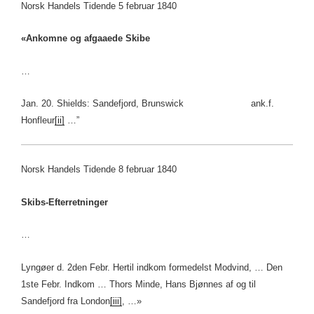
Norsk Handels Tidende 5 februar 1840
«Ankomne og afgaaede Skibe
…
Jan. 20. Shields: Sandefjord, Brunswick ank.f.
Honfleur
[ii]
…”
Norsk Handels Tidende 8 februar 1840
Skibs-Efterretninger
…
Lyngøer d. 2den Febr. Hertil indkom formedelst Modvind, … Den
1ste Febr. Indkom … Thors Minde, Hans Bjønnes af og til
Sandefjord fra London
[iii]
, …»