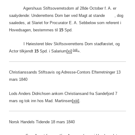
Agershuus Stiftsoverretsdom af 28de October f. A. er
saalydende: Underrettens Dom bør ved Magt at stande , dog
saaledes, at Slariet for Procurator E. A. Sebbelow som referent i
Hovedsagen, bestemmes til
15
Spd.
I Høiesteret blev Skiftsoverrettens Dom stadfæstet, og
,
[xii]
Actor tilkjendt
15
Spd. i Salarium
[xi]
».
Christianssands Stiftsavis og Adresse-Contors Efterretninger 13
mars 1840
Lods Anders Didrichsen ankom Christiansand fra Sandefjord 7
mars og tok inn hos Mad. Martinsen
[xiii]
.
Norsk Handels Tidende 18 mars 1840