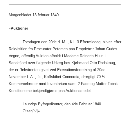
Morgenbladet 13 februar 1840
«Auktioner
Torsdagen den 20de d. M. , KL. 3 Eftermiddag, bliver, efter
Rekvisition fra Procurator Petersen paa Proprietær Johan Gudes
Vegne, offentlig Auktion afholdt i Madame Reinerts Huus i
Sandefjord over følgende Udlæg hos Kjøbmand Otto Rodskaug,
der er Rekvirenten givet ved Executionsforretning af 20de
November f. A. , fc., Koffskibet Concordia, drægtigt 70 ½
Kommercelæster med Inventarium samt 2 Fade og Matter Tobak.
Konditionerne bekjendtgjøres paa Auktionsstedet.
Laurvigs Byfogedkontor, den 4de Februar 1840.
Olsen
[iv]
».