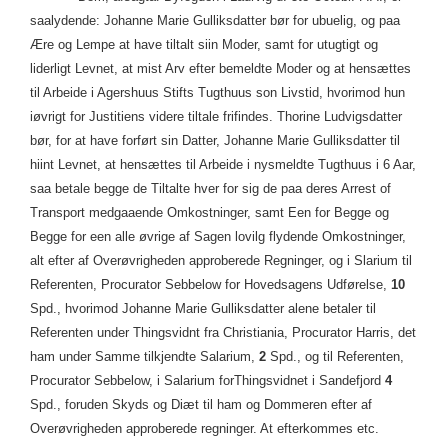
saalydende: Johanne Marie Gulliksdatter bør for ubuelig, og paa
Ære og Lempe at have tiltalt siin Moder, samt for utugtigt og
liderligt Levnet, at mist Arv efter bemeldte Moder og at hensættes
til Arbeide i Agershuus Stifts Tugthuus son Livstid, hvorimod hun
iøvrigt for Justitiens videre tiltale frifindes. Thorine Ludvigsdatter
bør, for at have forført sin Datter, Johanne Marie Gulliksdatter til
hiint Levnet, at hensættes til Arbeide i nysmeldte Tugthuus i 6 Aar,
saa betale begge de Tiltalte hver for sig de paa deres Arrest of
Transport medgaaende Omkostninger, samt Een for Begge og
Begge for een alle øvrige af Sagen lovilg flydende Omkostninger,
alt efter af Overøvrigheden approberede Regninger, og i Slarium til
Referenten, Procurator Sebbelow for Hovedsagens Udførelse,
10
Spd., hvorimod Johanne Marie Gulliksdatter alene betaler til
Referenten under Thingsvidnt fra Christiania, Procurator Harris, det
ham under Samme tilkjendte Salarium,
2
Spd., og til Referenten,
Procurator Sebbelow, i Salarium forThingsvidnet i Sandefjord
4
Spd., foruden Skyds og Diæt til ham og Dommeren efter af
Overøvrigheden approberede regninger. At efterkommes etc.