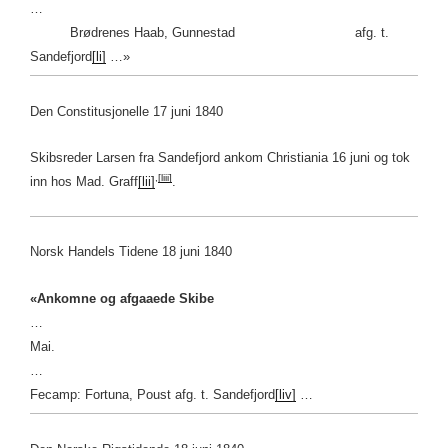
…
Brødrenes Haab, Gunnestad afg. t.
Sandefjord
[li]
…»
Den Constitusjonelle 17 juni 1840
Skibsreder Larsen fra Sandefjord ankom Christiania 16 juni og tok
,
[liii]
inn hos Mad. Graff
[lii]
.
Norsk Handels Tidene 18 juni 1840
«Ankomne og afgaaede Skibe
…
Mai.
…
Fecamp: Fortuna, Poust afg. t. Sandefjord
[liv]
…