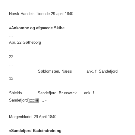
Norsk Handels Tidende 29 april 1840
«Ankomne og afgaaede Skibe
…
Apr. 22 Gøtheborg
…
22.
…
Søblomsten, Næss ank. f. Sandefjord
13
…
Shields Sandefjord, Brunswick ank. f.
Sandefjord
[xxxiii]
…»
Morgenbladet 29 April 1840
«Sandefjord Badeindretning