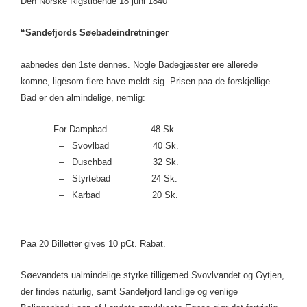
Den Norske Rigstidende 18 juni 1840
“Sandefjords Søebadeindretninger
aabnedes den 1ste dennes. Nogle Badegjæster ere allerede
komne, ligesom flere have meldt sig. Prisen paa de forskjellige
Bad er den almindelige, nemlig:
For Dampbad 48 Sk.
– Svovlbad 40 Sk.
– Duschbad 32 Sk.
– Styrtebad 24 Sk.
– Karbad 20 Sk.
Paa 20 Billetter gives 10 pCt. Rabat.
Søevandets ualmindelige styrke tilligemed Svovlvandet og Gytjen,
der findes naturlig, samt Sandefjord landlige og venlige