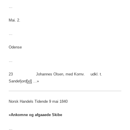
…
Mai. 2.
…
Odense
…
23 Johannes Olsen, med Kornv. udkl. t.
Sandefjord
[xl]
…»
Norsk Handels Tidende 9 mai 1840
«Ankomne og afgaaede Skibe
…