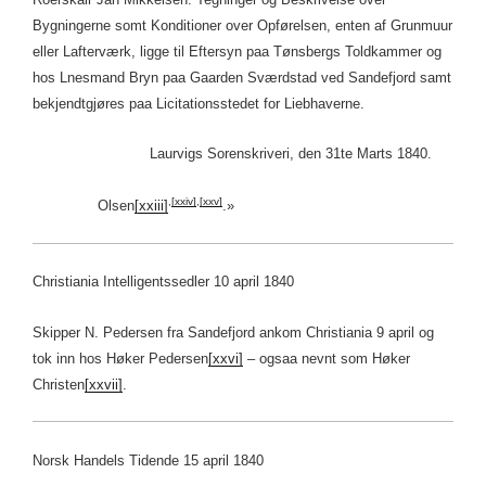
Bygningerne somt Konditioner over Opførelsen, enten af Grunmuur
eller Lafterværk, ligge til Eftersyn paa Tønsbergs Toldkammer og
hos Lnesmand Bryn paa Gaarden Sværdstad ved Sandefjord samt
bekjendtgjøres paa Licitationsstedet for Liebhaverne.
Laurvigs Sorenskriveri, den 31te Marts 1840.
,
[xxiv]
,
[xxv]
Olsen
[xxiii]
.»
Christiania Intelligentssedler 10 april 1840
Skipper N. Pedersen fra Sandefjord ankom Christiania 9 april og
tok inn hos Høker Pedersen
[xxvi]
– ogsaa nevnt som Høker
Christen
[xxvii]
.
Norsk Handels Tidende 15 april 1840