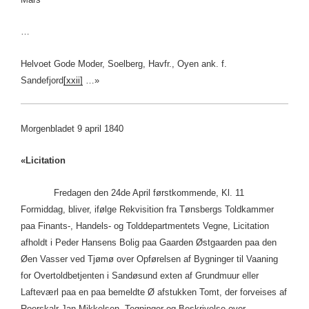
…
Helvoet Gode Moder, Soelberg, Havfr., Oyen ank. f.
Sandefjord
[xxii]
…»
Morgenbladet 9 april 1840
«Licitation
Fredagen den 24de April førstkommende, Kl. 11
Formiddag, bliver, ifølge Rekvisition fra Tønsbergs Toldkammer
paa Finants-, Handels- og Tolddepartmentets Vegne, Licitation
afholdt i Peder Hansens Bolig paa Gaarden Østgaarden paa den
Øen Vasser ved Tjømø over Opførelsen af Bygninger til Vaaning
for Overtoldbetjenten i Sandøsund exten af Grundmuur eller
Lafteværl paa en paa bemeldte Ø afstukken Tomt, der forveises af
Roerskalr Jan Mikkelsen. Tegninger og Beskrivelse over