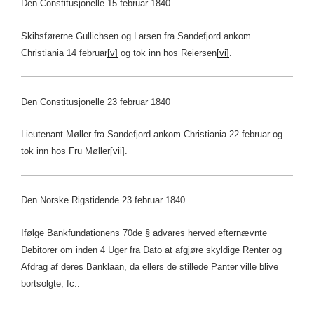
Den Constitusjonelle 15 februar 1840
Skibsførerne Gullichsen og Larsen fra Sandefjord ankom
Christiania 14 februar
[v]
og tok inn hos Reiersen
[vi]
.
Den Constitusjonelle 23 februar 1840
Lieutenant Møller fra Sandefjord ankom Christiania 22 februar og
tok inn hos Fru Møller
[vii]
.
Den Norske Rigstidende 23 februar 1840
Ifølge Bankfundationens 70de § advares herved efternævnte
Debitorer om inden 4 Uger fra Dato at afgjøre skyldige Renter og
Afdrag af deres Banklaan, da ellers de stillede Panter ville blive
bortsolgte, fc.: