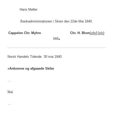
Hans Møller
Bankadministrationen i Skien den 22de Mai 1840.
,
,
Cappelen Chr. Myhre Chr. H. Blom
[xliv]
[xlv]
[xlvi]
»
Norsk Handels Tidende 30 mai 1840
«Ankomne og afgaaede Skibe
…
Mai
…