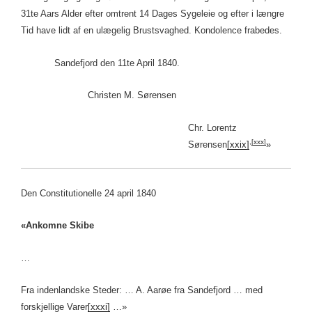
31te Aars Alder efter omtrent 14 Dages Sygeleie og efter i længre
Tid have lidt af en ulægelig Brustsvaghed. Kondolence frabedes.
Sandefjord den 11te April 1840.
Christen M. Sørensen
Chr. Lorentz
,
[xxx]
Sørensen
[xxix]
»
Den Constitutionelle 24 april 1840
«Ankomne Skibe
…
Fra indenlandske Steder: … A. Aarøe fra Sandefjord … med
forskjellige Varer
[xxxi]
…»