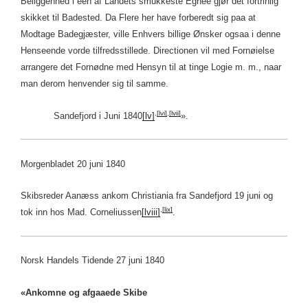
Beliggenhed i een af Landets smukkeste Egnee gjør det fortrinlig
skikket til Badested. Da Flere her have forberedt sig paa at
Modtage Badegjæster, ville Enhvers billige Ønsker ogsaa i denne
Henseende vorde tilfredsstillede. Directionen vil med Fornøielse
arrangere det Fornødne med Hensyn til at tinge Logie m. m., naar
man derom henvender sig til samme.
,
[lvi]
,
[lvii]
Sandefjord i Juni 1840
[lv]
».
Morgenbladet 20 juni 1840
Skibsreder Aanæss ankom Christiania fra Sandefjord 19 juni og
,
[lix]
tok inn hos Mad. Corneliussen
[lviii]
.
Norsk Handels Tidende 27 juni 1840
«Ankomne og afgaaede Skibe