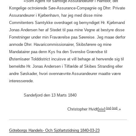
«Som Agent for samtlige Assurandeurer i Hambor, det
Kongelige octroierede Søe-Assurance-Compagnie og Dhrr. Private
Assurandeurer i Kjøbenhavn, har jeg med disse mine
Commitenters Samtykke overdraget og bemyndiget Hr. Kjøbmand
Jonas Andersen her af Stedet til paa mine Vegne at bestyre disse
Forretninger under min Fraværelse paa Søereise. Jeg maae derfor
anmode Dhrr. Havaricommissionairer, Skibsførere og mine
Mandatairer paa denn Kys fra den Svenske Grændse til
Østerriisøer Tolddistrict incuisve at vill behage at henvende sig til
bemeldte Hr. Jonas Andersen i Tilfælde af Skibes Stranding eller
andre Søskader, hvori ovennævnte Assurandeurer maatte være
interesserede.
Sandefjord den 13 Marts 1840
,
[xv]
,
[xvi]
Christopher Hvidt
[xiv]
.»
Göteborgs Handels- Och Sjöfartstidning 1840-03-23