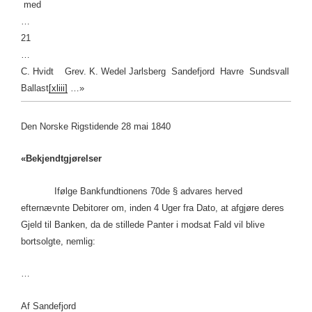
med
…
21
…
C. Hvidt Grev. K. Wedel Jarlsberg Sandefjord Havre Sundsvall
Ballast
[xliii]
…»
Den Norske Rigstidende 28 mai 1840
«Bekjendtgjørelser
Ifølge Bankfundtionens 70de § advares herved
efternævnte Debitorer om, inden 4 Uger fra Dato, at afgjøre deres
Gjeld til Banken, da de stillede Panter i modsat Fald vil blive
bortsolgte, nemlig:
…
Af Sandefjord