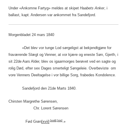
Under «Ankomne Fartyg» meldes at skipet
Haabets Anker
, i
ballast, kapt. Andersen var ankommet fra Sandefjord.
Morgenbladet 24 mars 1840
«Det blev vor tunge Lod sørgeligst at bekjendtgjøre for
fraværende Slægt og Venner, at vor kjære og eneste Søn, Gjerth, i
sit 22de Aars Alder, blev os igaarmorges berøvet ved en sagte og
rolig Død, efter sex Dages smerteligt Søngeleie. Overbeviste om
vore Venners Deeltagelse i vor billige Sorg, frabedes Kondolence.
Sandefjord den 21de Marts 1840.
Chirsten Margrethe Sørensen,
Chr. Lorent Sørensen
,
[xviii]
,
[xix]
Fød Grøn
[xvii]
.»