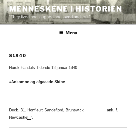
Skip
MENNESKENE I HISTORIEN
to
“They lived and laughed and loved and left.”
content
Menu
S1840
Norsk Handels Tidende 18 januar 1840
«Ankomne og afgaaede Skibe
…
Decb. 31. Honfleur: Sandefjord, Brunswick ank. f.
Newcastle
[i]
”.