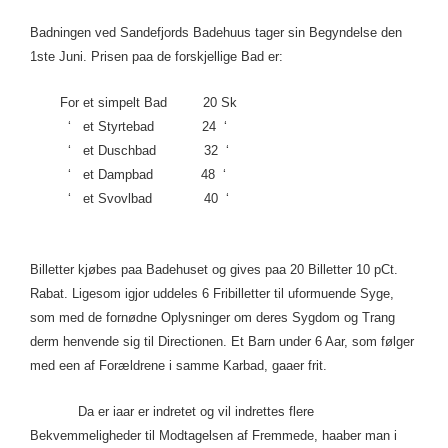
Badningen ved Sandefjords Badehuus tager sin Begyndelse den
1ste Juni. Prisen paa de forskjellige Bad er:
For et simpelt Bad 20 Sk
‘ et Styrtebad 24 ‘
‘ et Duschbad 32 ‘
‘ et Dampbad 48 ‘
‘ et Svovlbad 40 ‘
Billetter kjøbes paa Badehuset og gives paa 20 Billetter 10 pCt.
Rabat. Ligesom igjor uddeles 6 Fribilletter til uformuende Syge,
som med de fornødne Oplysninger om deres Sygdom og Trang
derm henvende sig til Directionen. Et Barn under 6 Aar, som følger
med een af Forældrene i samme Karbad, gaaer frit.
Da er iaar er indretet og vil indrettes flere
Bekvemmeligheder til Modtagelsen af Fremmede, haaber man i