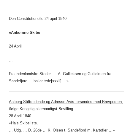
Den Constitutionelle 24 april 1840
«Ankomne Skibe
24 April
…
Fra indenlandske Steder: … A. Gullicksen og Gullicksen fra
Sandefjord … ballastede
[xxxii]
…»
Aalborg Stiftstidende og Adresse-Avis forsendes med Brevposten,
ifølge Kongelig allernaadigst Bevilling
28 April 1840
«Hals Skibsliste.
… Udg. … D. 26de … K. Olsen t. Sandefiord m. Kartofler …»