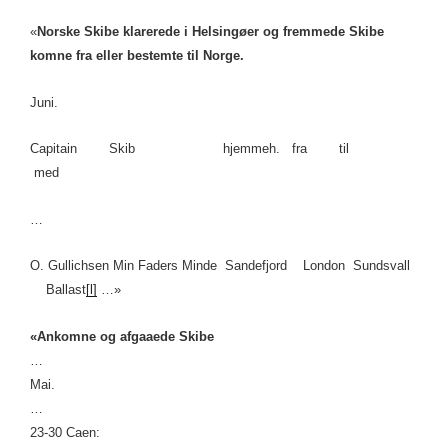
«
Norske Skibe klarerede i Helsingøer og fremmede Skibe
komne fra eller bestemte til Norge.
Juni.
Capitain Skib hjemmeh. fra til
med
…
O. Gullichsen Min Faders Minde Sandefjord London Sundsvall
Ballast
[l]
…»
«Ankomne og afgaaede Skibe
…
Mai.
…
23-30 Caen: