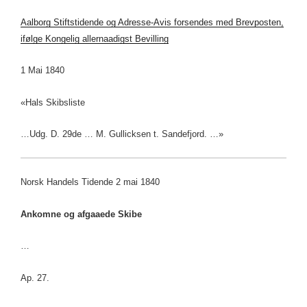
A
alborg Stiftstidende og Adresse-Avis forsendes med Brevposten,
ifølge Kongelig allernaadigst Bevilling
1 Mai 1840
«Hals Skibsliste
…Udg. D. 29de … M. Gullicksen t. Sandefjord. …»
Norsk Handels Tidende 2 mai 1840
Ankomne og afgaaede Skibe
…
Ap. 27.