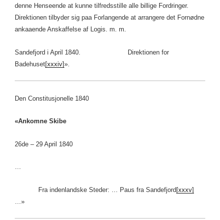
denne Henseende at kunne tilfredsstille alle billige Fordringer.
Direktionen tilbyder sig paa Forlangende at arrangere det Fornødne
ankaaende Anskaffelse af Logis. m. m.
Sandefjord i April 1840. Direktionen for
Badehuset
[xxxiv]
».
Den Constitusjonelle 1840
«Ankomne Skibe
26de – 29 April 1840
…
Fra indenlandske Steder: … Paus fra Sandefjord
[xxxv]
…»