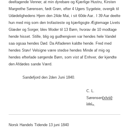
deeltagende Venner, at min dyrebare og Kjærlige Hustru, Kirsten
Margrethe Sørensen, født Grøn, efter 4 Ugers Sygeleie, overgik til
Udødelighedens Hjem den 24de Mai, i sit 60de Aar.. I 39 Aar deelte
hun med mig som den trofasteste og kjærligsgte Ægtemage Livets
Glæder og Sorger, blev Moder til 13 Børn, hvorav de 10 modtage
hende hisset. Stille, blig og gudhengiven var hendes hele Vandel
saa ogsaa hendes Død. Da Alfaderen kaldte hende. Fred med
hendes Støv! Velsigne være stedse hendes Minde af mig og
hendes efterlade sørgende Børn, som vist af Enhver, der kjendte
den Afdødes sande Værd.
Sandefjord den 2den Juni 1840.
C. L.
,
Sørensen
[xlviii]
[xlix]
».
Norsk Handels Tidende 13 juni 1840