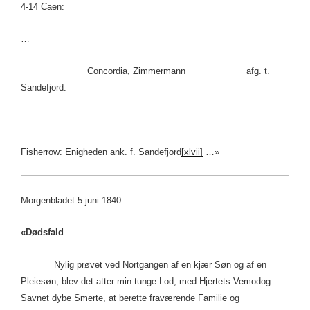
4-14 Caen:
…
Concordia, Zimmermann afg. t.
Sandefjord.
…
Fisherrow: Enigheden ank. f. Sandefjord
[xlvii]
…»
Morgenbladet 5 juni 1840
«Dødsfald
Nylig prøvet ved Nortgangen af en kjær Søn og af en
Pleiesøn, blev det atter min tunge Lod, med Hjertets Vemodog
Savnet dybe Smerte, at berette fraværende Familie og