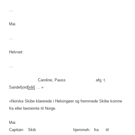
…
Mai
…
Helvoet:
…
Caroline, Pauss afg. t.
Sandefjord
[xlii]
… »
«Norske Skibe klarerede i Helsingøer og fremmede Skibe komne
fra eller bestemte til Norge.
Mai.
Capitain Skib hjemmeh. fra til