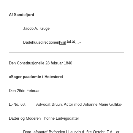
…
Af Sandefjord
Jacob A. Kruge
,
[ix]
,
[x]
Badehuusdirectionen
[viii]
…»
Den Constitusjonelle 28 februar 1840
«Sager paadømte i Høiesteret
Den 26de Februar
L.-No. 68. Advocat Bruun, Actor mod Johanne Marie Gulliks-
Datter og Moderen Thorine Ludvigsdatter
Dom, afsagtaf Byfogden i Laurvig d. 5te Octobr. F.A., er