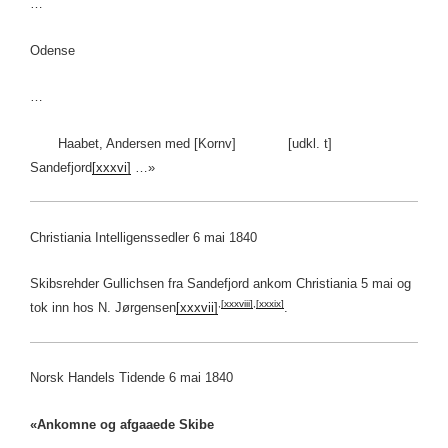
…
Odense
…
Haabet, Andersen med [Kornv] [udkl. t]
Sandefjord
[xxxvi]
…»
Christiania Intelligenssedler 6 mai 1840
Skibsrehder Gullichsen fra Sandefjord ankom Christiania 5 mai og
,
[xxxviii]
,
[xxxix]
tok inn hos N. Jørgensen
[xxxvii]
.
Norsk Handels Tidende 6 mai 1840
«Ankomne og afgaaede Skibe