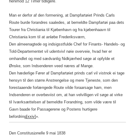
henimod 12 Timer tidligere.
Man er derfor af den formening, at Dampfartøiet Prinds Carls
Route burde forandres saaledes, at bemeldte Dampfartøi paa dets
Tourer fra Christiania til Kjøbenhavn og fra kjøbenhaavn til
Christiania kom til at anløbe Frederiksværn,
Den almeenagtede og indsigsstfulde Chef for Finants- Handels- og
Told-Departementet vil udentvivl nøie overveie, hvad her er
omhandlet og med sædvanlig Nidkjærhed søge at opfylde et
Ønske, som Indsenderen veed næres af Mange.
Den hæderlige Fører af Dampfartøiet prinds carl vil vistnok ei tage
hensyn til den større Anstrengelse og mere Tjeneste, som den
forestaaende forlængede Route vilde foraarsage ham, men
Indsenderen er overbeviist om, at han velvilligen vil søge at virke
til Iværksættelsen af bemeldte Forandring, som vilde være til
Gavn baade for Passagerene og Postens hurtigere
befordring
[xxiv]
».
Den Constitusjonelle 9 mai 1838