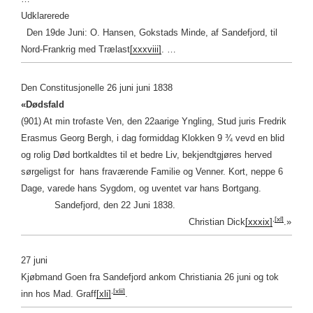
Udklarerede
Den 19de Juni: O. Hansen, Gokstads Minde, af Sandefjord, til
Nord-Frankrig med Trælast
[xxxviii]
. …
Den Constitusjonelle 26 juni juni 1838
«Dødsfald
(901) At min trofaste Ven, den 22aarige Yngling, Stud juris Fredrik
Erasmus Georg Bergh, i dag formiddag Klokken 9 ¾ vevd en blid
og rolig Død bortkaldtes til et bedre Liv, bekjendtgjøres herved
sørgeligst for hans fraværende Familie og Venner. Kort, neppe 6
Dage, varede hans Sygdom, og uventet var hans Bortgang.
Sandefjord, den 22 Juni 1838.
,
[xl]
Christian Dick
[xxxix]
.»
27 juni
Kjøbmand Goen fra Sandefjord ankom Christiania 26 juni og tok
,
[xlii]
inn hos Mad. Graff
[xli]
.