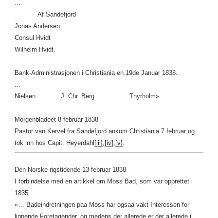
…
Af Sandefjord
Jonas Andersen
Consul Hvidt
Wilhelm Hvidt.
…
Bank-Administrasjonen i Christiania en 19de Januar 1838.
…
Nielsen J. Chr. Berg Thyrholm»
Morgenbladeet 8 februar 1838
Pastor van Kervel fra Sandefjord ankom Christiania 7 februar og
tok inn hos Capit. Heyerdahl
[iii]
,
[iv]
,
[v]
.
Den Norske rigstidende 13 februar 1838
I forbindelse med en artikkel om Moss Bad, som var opprettet i
1835:
«… Badeindretningen paa Moss har ogsaa vakt Interessen for
lignende Foretagender, og medens der allerede er der allerede i