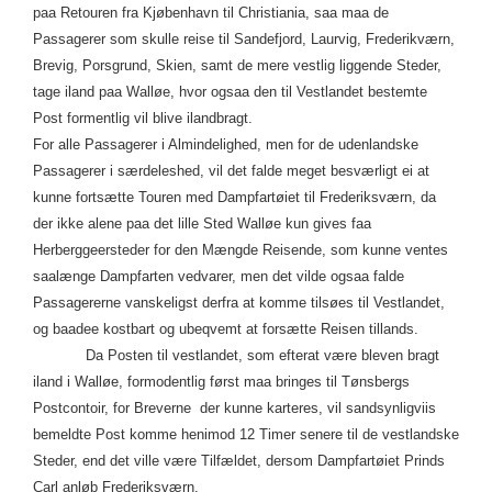
paa Retouren fra Kjøbenhavn til Christiania, saa maa de
Passagerer som skulle reise til Sandefjord, Laurvig, Frederikværn,
Brevig, Porsgrund, Skien, samt de mere vestlig liggende Steder,
tage iland paa Walløe, hvor ogsaa den til Vestlandet bestemte
Post formentlig vil blive ilandbragt.
For alle Passagerer i Almindelighed, men for de udenlandske
Passagerer i særdeleshed, vil det falde meget besværligt ei at
kunne fortsætte Touren med Dampfartøiet til Frederiksværn, da
der ikke alene paa det lille Sted Walløe kun gives faa
Herberggeersteder for den Mængde Reisende, som kunne ventes
saalænge Dampfarten vedvarer, men det vilde ogsaa falde
Passagererne vanskeligst derfra at komme tilsøes til Vestlandet,
og baadee kostbart og ubeqvemt at forsætte Reisen tillands.
Da Posten til vestlandet, som efterat være bleven bragt
iland i Walløe, formodentlig først maa bringes til Tønsbergs
Postcontoir, for Breverne der kunne karteres, vil sandsynligviis
bemeldte Post komme henimod 12 Timer senere til de vestlandske
Steder, end det ville være Tilfældet, dersom Dampfartøiet Prinds
Carl anløb Frederiksværn.