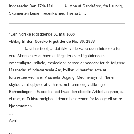
Indgaaede: Den 17de Mai … H. A. Moe af Sandefjord, fra Laurvig,
Skonnerten Luise Frederika med Trælast, …».
*Den Norske Rigstidende 31 mai 1838
«Bilag til den Norske Rigstidende No. 80, 1838.
Da vi har troet, at det ikke vilde være uden Interesse for
vore Abonnenter at have et Register over Rigstidendens
væsentligste Indhold, medeele vi herved et saadant for de forløbne
Maaneder af indeværende Aar, hvilket vi herefter agte at
fortsættee ved hver Maaneds Udgang. Med hensyn til Planen
skylde vi at oplyse, at vi har været temmelig vidtløftige
Behandlingen, i Særdeleshed hvad den oficielle Artikel angaaer, da
vi troe, at Fuldstændighed i denne henseende for Mange vil være
kjærkommen.
…
April