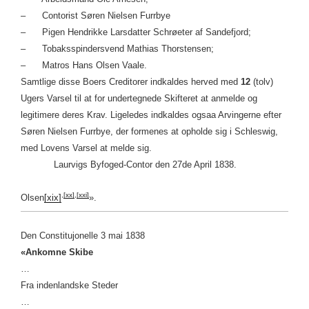
– Contorist Søren Nielsen Furrbye
– Pigen Hendrikke Larsdatter Schrøeter af Sandefjord;
– Tobaksspindersvend Mathias Thorstensen;
– Matros Hans Olsen Vaale.
Samtlige disse Boers Creditorer indkaldes herved med
12
(tolv)
Ugers Varsel til at for undertegnede Skifteret at anmelde og
legitimere deres Krav. Ligeledes indkaldes ogsaa Arvingerne efter
Søren Nielsen Furrbye, der formenes at opholde sig i Schleswig,
med Lovens Varsel at melde sig.
Laurvigs Byfoged-Contor den 27de April 1838.
,
[xx]
,
[xxi]
Olsen
[xix]
».
Den Constitujonelle 3 mai 1838
«Ankomne Skibe
…
Fra indenlandske Steder
…