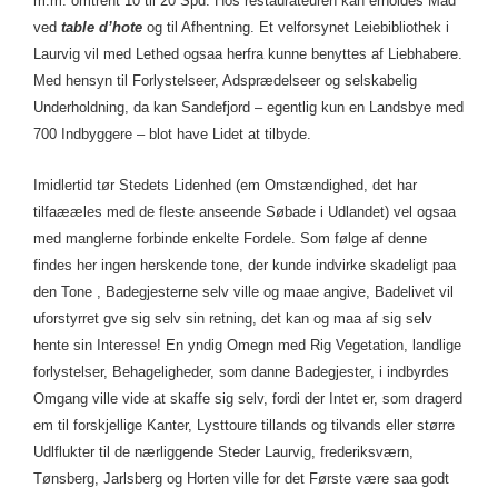
m.m. omtrent 10 til 20 Spd. Hos restaurateuren kan erholdes Mad
ved
table d’hote
og til Afhentning. Et velforsynet Leiebibliothek i
Laurvig vil med Lethed ogsaa herfra kunne benyttes af Liebhabere.
Med hensyn til Forlystelseer, Adsprædelseer og selskabelig
Underholdning, da kan Sandefjord – egentlig kun en Landsbye med
700 Indbyggere – blot have Lidet at tilbyde.
Imidlertid tør Stedets Lidenhed (em Omstændighed, det har
tilfaææles med de fleste anseende Søbade i Udlandet) vel ogsaa
med manglerne forbinde enkelte Fordele. Som følge af denne
findes her ingen herskende tone, der kunde indvirke skadeligt paa
den Tone , Badegjesterne selv ville og maae angive, Badelivet vil
uforstyrret gve sig selv sin retning, det kan og maa af sig selv
hente sin Interesse! En yndig Omegn med Rig Vegetation, landlige
forlystelser, Behageligheder, som danne Badegjester, i indbyrdes
Omgang ville vide at skaffe sig selv, fordi der Intet er, som dragerd
em til forskjellige Kanter, Lysttoure tillands og tilvands eller større
Udlflukter til de nærliggende Steder Laurvig, frederiksværn,
Tønsberg, Jarlsberg og Horten ville for det Første være saa godt