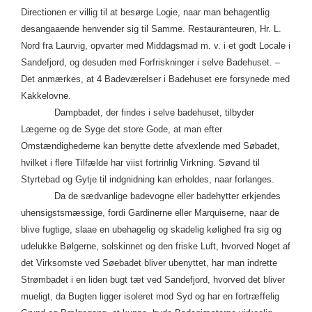
Directionen er villig til at besørge Logie, naar man behagentlig
desangaaende henvender sig til Samme. Restauranteuren, Hr. L.
Nord fra Laurvig, opvarter med Middagsmad m. v. i et godt Locale i
Sandefjord, og desuden med Forfriskninger i selve Badehuset. –
Det anmærkes, at 4 Badeværelser i Badehuset ere forsynede med
Kakkelovne.
Dampbadet, der findes i selve badehuset, tilbyder
Lægerne og de Syge det store Gode, at man efter
Omstændighederne kan benytte dette afvexlende med Søbadet,
hvilket i flere Tilfælde har viist fortrinlig Virkning. Søvand til
Styrtebad og Gytje til indgnidning kan erholdes, naar forlanges.
Da de sædvanlige badevogne eller badehytter erkjendes
uhensigstsmæssige, fordi Gardinerne eller Marquiserne, naar de
blive fugtige, slaae en ubehagelig og skadelig kølighed fra sig og
udelukke Bølgerne, solskinnet og den friske Luft, hvorved Noget af
det Virksomste ved Søebadet bliver ubenyttet, har man indrette
Strømbadet i en liden bugt tæt ved Sandefjord, hvorved det bliver
mueligt, da Bugten ligger isoleret mod Syd og har en fortræffelig