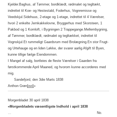
Kjelder.
Baghus, af Tømmer, bordklædt, rødmalet og tegltækt,
indrettet til Koe- og Hestestald, Foderhus, Vognremisse og
Veedskjul.
Sidehuus, 2-etage og 1-etage, indrettet til 4 Værelser,
hvori 2 enkelte Jernkakkelovne, Bryggerhus med Skorsteen, 1
Pakbod og 1 Kornloft, i Bygningen 2 Trappegange.
Mellembygning,
af Tømmer, bordklædt, rødmalet og tegltækket, indrettet til
Vognskjul.
Et rummeligt Gaardsrum med Brolægning.
En stor Frugt-
og Urtehauge og en liden Løkke, der svarer aarlig Afgift til Byen,
kunne tillige fælge Eiendommen.
I Mangel af salg, bortleies de fleste Værelser i Gaarden fra
førstkommende April Maaned, og hvorom kunne accorderes med
mig.
Sandefjord, den 3die Marts 1838
Anthon Grøn
[xvi]
»
Morgenbladet 30 april 1838
«Morgenbladets væsentligste Indhold i april 1838
… No.