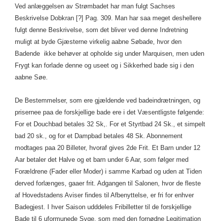
Ved anlæggelsen av Strømbadet har man fulgt Sachses
Beskrivelse Dobkran [?] Pag. 309. Man har saa meget deshellere
fulgt denne Beskrivelse, som det bliver ved denne Indretning
muligt at byde Gjæsterne virkelig aabne Søbade, hvor den
Badende ikke behøver at opholde sig under Marquisen, men uden
Frygt kan forlade denne og useet og i Sikkerhed bade sig i den
aabne Søe.
De Bestemmelser, som ere gjældende ved badeindrætningen, og
prisernee paa de forskjellige bade ere i det Væsentligste følgende:
For et Douchbad betales 32 Sk,. For et Styrtbad 24 Sk., et simpelt
bad 20 sk., og for et Dampbad betales 48 Sk. Abonnement
modtages paa 20 Billeter, hvoraf gives 2de Frit. Et Barn under 12
Aar betaler det Halve og et barn under 6 Aar, som følger med
Forældrene (Fader eller Moder) i samme Karbad og uden at Tiden
derved forlænges, gaaer frit. Adgangen til Salonen, hvor de fleste
af Hovedstadens Aviser findes til Afbenyttelse, er fri for enhver
Badegjest. I hver Saison udddeles Fribilletter til de forskjellige
Bade til 6 uformunede Syge, som med den fornødne Legitimation