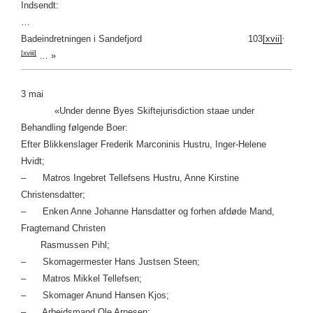
Indsendt:
…
,
Badeindretningen i Sandefjord 103
[xvii]
[xviii]
… »
3 mai
«Under denne Byes Skiftejurisdiction staae under
Behandling følgende Boer:
Efter Blikkenslager Frederik Marconinis Hustru, Inger-Helene
Hvidt;
– Matros Ingebret Tellefsens Hustru, Anne Kirstine
Christensdatter;
– Enken Anne Johanne Hansdatter og forhen afdøde Mand,
Fragtemand Christen
Rasmussen Pihl;
– Skomagermester Hans Justsen Steen;
– Matros Mikkel Tellefsen;
– Skomager Anund Hansen Kjos;
– Arbeidsmand Ole Arnesen;