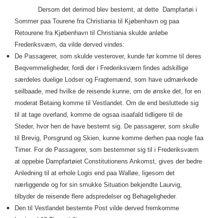
Dersom det derimod blev bestemt, at dette Dampfartøi i
Sommer paa Tourene fra Christiania til Kjøbenhavn og paa
Retourene fra Kjøbenhavn til Christiania skulde anløbe
Frederiksværn, da vilde derved vindes:
De Passagerer, som skulde vesterover, kunde før komme til deres
Beqvemmeligheder, fordi der i Frederiksværn findes adskillige
særdeles duelige Lodser og Fragtemænd, som have udmærkede
seilbaade, med hvilke de reisende kunne, om de ønske det, for en
moderat Betaing komme til Vestlandet. Om de end besluttede sig
til at tage overland, komme de ogsaa isaafald tidligere til de
Steder, hvor hen de have bestemt sig. De passagerer, som skulle
til Brevig, Porsgrund og Skien, kunne komme derhen paa nogle faa
Timer. For de Passagerer, som bestemmer sig til i Frederiksværn
at oppebie Dampfartøiet Constitutionens Ankomst, gives der bedre
Anledning til at erhole Logis end paa Walløe, ligesom det
nærliggende og for sin smukke Situation bekjendte Laurvig,
tilbyder de reisende flere adspredelser og Behageligheder.
Den til Vestlandet bestemte Post vilde derved fremkomme