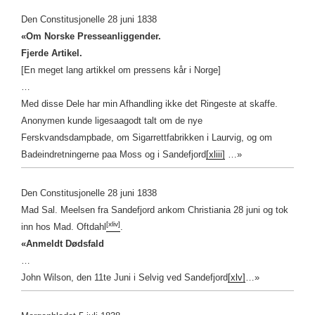
Den Constitusjonelle 28 juni 1838
«Om Norske Presseanliggender.
Fjerde Artikel.
[En meget lang artikkel om pressens kår i Norge]
…
Med disse Dele har min Afhandling ikke det Ringeste at skaffe.
Anonymen kunde ligesaagodt talt om de nye
Ferskvandsdampbade, om Sigarrettfabrikken i Laurvig, og om
Badeindretningerne paa Moss og i Sandefjord
[xliii]
…»
Den Constitusjonelle 28 juni 1838
Mad Sal. Meelsen fra Sandefjord ankom Christiania 28 juni og tok
[xliv]
inn hos Mad. Oftdahl
.
«Anmeldt Dødsfald
…
John Wilson, den 11te Juni i Selvig ved Sandefjord
[xlv]
…»