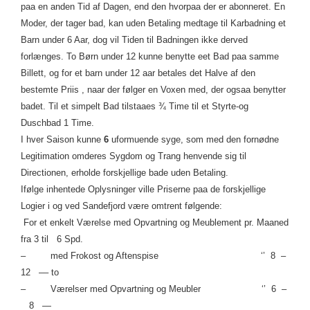
paa en anden Tid af Dagen, end den hvorpaa der er abonneret. En
Moder, der tager bad, kan uden Betaling medtage til Karbadning et
Barn under 6 Aar, dog vil Tiden til Badningen ikke derved
forlænges. To Børn under 12 kunne benytte eet Bad paa samme
Billett, og for et barn under 12 aar betales det Halve af den
bestemte Priis
, naar der følger en Voxen med, der ogsaa benytter
badet. Til et simpelt Bad tilstaaes ¾ Time til et Styrte-og
Duschbad 1 Time.
I hver Saison kunne
6
uformuende syge, som med den fornødne
Legitimation omderes Sygdom og Trang henvende sig til
Directionen, erholde forskjellige bade uden Betaling.
Ifølge inhentede Oplysninger ville Priserne paa de forskjellige
Logier i og ved Sandefjord være omtrent følgende:
For et enkelt Værelse med Opvartning og Meublement pr. Maaned
fra 3 til 6 Spd.
– med Frokost og Aftenspise ‘’ 8 –
12 –
– to
– Værelser med Opvartning og Meubler ‘’ 6 –
8 —