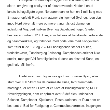
slette, omgivet og beskyttet af skovbevoxede Høider, i en af
lanets behageligste egne. Nordsøen danner hen en 1 miil lang med
Smaaøer opfyldt Fjord, som aabner sig ligemod Syd, og, iden den
imod Nord bliver alt mere og mere trang, tilsidst danner en
indesluttet Vig, ved hvilken Byen og Badehuset ligger. Stedet
bestaar af omtrent 120 Huse, som beboes af handlende, søfarende
og haandværkere, og forbindes med gode Veie med Kongeveien,
som fører til de 1 ½ og 2 ½ Miil bortliggende steder Laurvig,
frederiksværn, Tønsberg og Jarlsberg. Dampbaaden anløber ikke
stedet, men god Vei fører ligeledes til dens anløbssted Sand, en
god halv Miil herfra.
Badehuset, som ligger saa godt som i selve Byen, ikke
stort over 100 Skridt fra de nærmeste Huse, hvor fremmede
modtages, er opført i Form af et Kors af Bindingsværk og Muur.
Hovedbygningen, som er ophøiet over Sidefløien, indeholder
Salonen, Dampbader, Kjøkkenet, Restaurationen, et Rum som er
bestemt til Bad for Fattige og et Commoditetsværelse. Indgangen