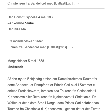
Christensen fra Sandefjord med [Ballast]
[xxii]
…»
Den Constitusjonelle 4 mai 1838
«Ankomne Skibe
Den 3die Mai
…
Fra indenlandske Steder
…
Næs fra Sandefjord med [Ballast]
[xxiii]
…»
Morgenbladet 5 mai 1838
«Indsendt
Af den trykte Bekjendtgjørelse om Dampfartøiernes Router for
dette Aar sees, at Dampfartøiet Prinds Carl skal i Sommer ei
anløbe Frederiksværn, hverken paa Tourene fra Christiania til
Kjøbenhavn eller Retourene fra Kjøbenhavn til Christiania. Da
Walløe er det sidste Sted i Norge, som Prinds Carl anløber paa
Tourene fra Christiania til Kjøbenhavn, ligesom det er det Første