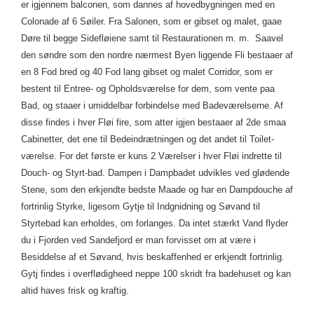
er igjennem balconen, som dannes af hovedbygningen med en
Colonade af 6 Søiler. Fra Salonen, som er gibset og malet, gaae
Døre til begge Sidefløiene samt til Restaurationen m. m. Saavel
den søndre som den nordre nærmest Byen liggende Fli bestaaer af
en 8 Fod bred og 40 Fod lang gibset og malet Corridor, som er
bestent til Entree- og Opholdsværelse for dem, som vente paa
Bad, og staaer i umiddelbar forbindelse med Badeværelserne. Af
disse findes i hver Fløi fire, som atter igjen bestaaer af 2de smaa
Cabinetter, det ene til Bedeindrætningen og det andet til Toilet-
værelse. For det første er kuns 2 Værelser i hver Fløi indrette til
Douch- og Styrt-bad. Dampen i Dampbadet udvikles ved glødende
Stene, som den erkjendte bedste Maade og har en Dampdouche af
fortrinlig Styrke, ligesom Gytje til Indgnidning og Søvand til
Styrtebad kan erholdes, om forlanges. Da intet stærkt Vand flyder
du i Fjorden ved Sandefjord er man forvisset om at være i
Besiddelse af et Søvand, hvis beskaffenhed er erkjendt fortrinlig.
Gytj findes i overflødigheed neppe 100 skridt fra badehuset og kan
altid haves frisk og kraftig.