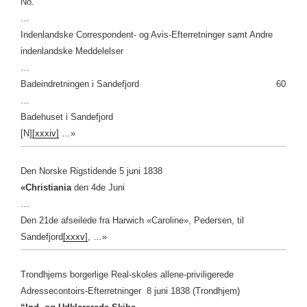
No.
…
Indenlandske Correspondent- og Avis-Efterretninger samt Andre
indenlandske Meddelelser
…
Badeindretningen i Sandefjord 60
…
Badehuset i Sandefjord
[N]
[xxxiv]
…»
Den Norske Rigstidende 5 juni 1838
«Christiania
den 4de Juni
…
Den 21de afseilede fra Harwich «Caroline», Pedersen, til
Sandefjord
[xxxv]
, …»
Trondhjems borgerlige Real-skoles allene-priviligerede
Adressecontoirs-Efterretninger 8 juni 1838 (Trondhjem)