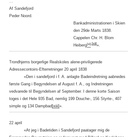
…
Af Sandefjord
Peder Noord.
Bankadministrationen i Skien
den 29de Marts 1838.
Cappelen Chr. H. Blom
,
[xii]
[xi]
Heiberg
».
Trondhjems borgerlige Realskoles alene-priviligerede
Adressecontoirs-Efterretninger 20 april 1838
«Den i sandefjord i f. A. anlagte Badeindretning aabnedes
første Gang i Begyndelsen af August f. A., og Indretningen
vedvarede til Begyndelsen af September. I denne korte Saison
toges i det Hele 935 Bad, nemlig 199 Douche-, 156 Styrte-, 407
simple og 134 Dampbad
[xiii]
».
22 april
«At jeg i Badetiden i Sandefjord paatager mig de