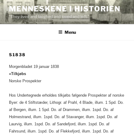
Skip
MENNESKENE I HISTORIEN
to
“They lived and laughed and loved and left.”
content
Menu
S1838
Morgenbladet 19 januar 1838
«Tilkjøbs
Norske Prospekter
Hos Undertegnede erholdes tilkjøbs følgende Prospekter af norske
Byer: de 4 Stiftstæder, Lithogr. af Prahl, 4 Blade, illum. 1 Spd. Do.
af Bergen, illum. 1 Spd. Do. af Drammen, illum. 1spd. Do. af
Holmestrand, illum. 1spd. Do. af Stavanger, illum. 1spd. Do. af
Laurvig, illum. 1spd. Do. af Sandefjord, illum. 1spd. Do. af
Fahrsund, illum. 1spd. Do. af Flekkefjord, illum. 1spd. Do. af