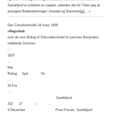
Sandefjord er indrettet en saadan, arbeides der for Tiden paa at
arrangere Badeindretninger i Arendal og Drammen
[vi]
…»
Den Constitutionelle 24 mars 1838
«Regnskab
over de som Bidrag til Eidsvoldsmindet til sammes Bestyrelse
indløbnde Summer:
…
1837
…
Mai
Bidrag Spd. Sk.
…
26 Fra
…
Sandefjord
332 27 – …
4 December Prost Pavels, Sandefjord