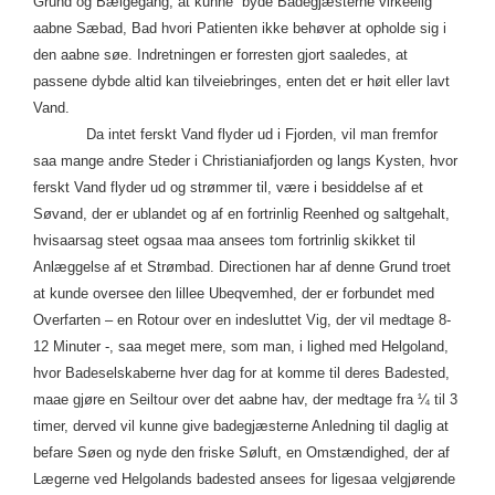
Grund og Bælgegang, at kunne byde Badegjæsterne virkeelig
aabne Sæbad, Bad hvori Patienten ikke behøver at opholde sig i
den aabne søe. Indretningen er forresten gjort saaledes, at
passene dybde altid kan tilveiebringes, enten det er høit eller lavt
Vand.
Da intet ferskt Vand flyder ud i Fjorden, vil man fremfor
saa mange andre Steder i Christianiafjorden og langs Kysten, hvor
ferskt Vand flyder ud og strømmer til, være i besiddelse af et
Søvand, der er ublandet og af en fortrinlig Reenhed og saltgehalt,
hvisaarsag steet ogsaa maa ansees tom fortrinlig skikket til
Anlæggelse af et Strømbad. Directionen har af denne Grund troet
at kunde oversee den lillee Ubeqvemhed, der er forbundet med
Overfarten – en Rotour over en indesluttet Vig, der vil medtage 8-
12 Minuter -, saa meget mere, som man, i lighed med Helgoland,
hvor Badeselskaberne hver dag for at komme til deres Badested,
maae gjøre en Seiltour over det aabne hav, der medtage fra ¼ til 3
timer, derved vil kunne give badegjæsterne Anledning til daglig at
befare Søen og nyde den friske Søluft, en Omstændighed, der af
Lægerne ved Helgolands badested ansees for ligesaa velgjørende