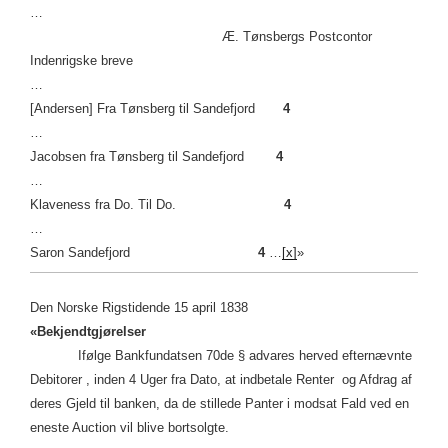
…
Æ. Tønsbergs Postcontor
Indenrigske breve
…
[Andersen] Fra Tønsberg til Sandefjord
4
…
Jacobsen fra Tønsberg til Sandefjord
4
…
Klaveness fra Do. Til Do.
4
…
Saron Sandefjord
4
…
[x]
»
Den Norske Rigstidende 15 april 1838
«Bekjendtgjørelser
Ifølge Bankfundatsen 70de § advares herved efternævnte
Debitorer , inden 4 Uger fra Dato, at indbetale Renter og Afdrag af
deres Gjeld til banken, da de stillede Panter i modsat Fald ved en
eneste Auction vil blive bortsolgte.