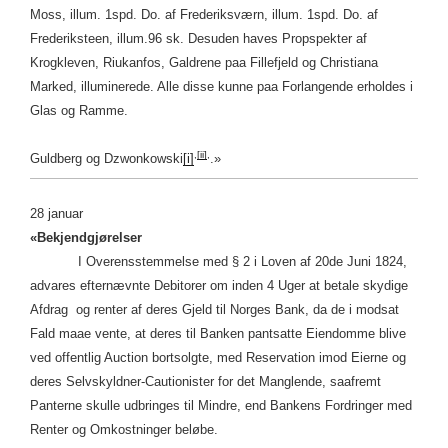
Moss, illum. 1spd. Do. af Frederiksværn, illum. 1spd. Do. af
Frederiksteen, illum.96 sk. Desuden haves Propspekter af
Krogkleven, Riukanfos, Galdrene paa Fillefjeld og Christiana
Marked, illuminerede. Alle disse kunne paa Forlangende erholdes i
Glas og Ramme.
,
[ii]
,
Guldberg og Dzwonkowski
[i]
.»
28 januar
«Bekjendgjørelser
I Overensstemmelse med § 2 i Loven af 20de Juni 1824,
advares efternævnte Debitorer om inden 4 Uger at betale skydige
Afdrag og renter af deres Gjeld til Norges Bank, da de i modsat
Fald maae vente, at deres til Banken pantsatte Eiendomme blive
ved offentlig Auction bortsolgte, med Reservation imod Eierne og
deres Selvskyldner-Cautionister for det Manglende, saafremt
Panterne skulle udbringes til Mindre, end Bankens Fordringer med
Renter og Omkostninger beløbe.