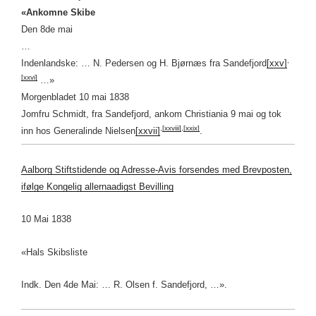
«Ankomne Skibe
Den 8de mai
…
,
Indenlandske: … N. Pedersen og H. Bjørnæs fra Sandefjord
[xxv]
[xxvi]
…»
Morgenbladet 10 mai 1838
Jomfru Schmidt, fra Sandefjord, ankom Christiania 9 mai og tok
,
[xxviii]
,
[xxix]
inn hos Generalinde Nielsen
[xxvii]
.
Aalborg Stiftstidende og Adresse-Avis forsendes med Brevposten,
ifølge Kongelig allernaadigst Bevilling
10 Mai 1838
«Hals Skibsliste
Indk. Den 4de Mai: … R. Olsen f. Sandefjord, …».