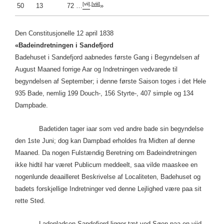
[vii]
,
[viii]
50 13 72 …
»
Den Constitusjonelle 12 april 1838
«Badeindretningen i Sandefjord
Badehuset i Sandefjord aabnedes første Gang i Begyndelsen af
August Maaned forrige Aar og Indretningen vedvarede til
begyndelsen af September; i denne første Saison toges i det Hele
935 Bade, nemlig 199 Douch-, 156 Styrte-, 407 simple og 134
Dampbade.
Badetiden tager iaar som ved andre bade sin begyndelse
den 1ste Juni; dog kan Dampbad erholdes fra Midten af denne
Maaned. Da nogen Fulstændig Beretning om Badeindretningen
ikke hidtil har været Publicum meddeelt, saa vilde maaskee en
nogenlunde deaailleret Beskrivelse af Localiteten, Badehuset og
badets forskjellige Indretninger ved denne Lejlighed være paa sit
rette Sted.
Ladepladsen Sandefjord ligger tæt ved Søen paa en viid