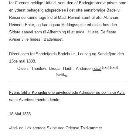
for Curenes heldige Udfald, som den af Badegjæsterne prises som
en yderst behagelig adspredelse i det ofte eensformige Badeliv.
Reisende kunne tage ind til Mad. Reinert samt til afd. Abraham
Reinerts Enke, og kan ogsaa Middagsspise erholdes hos den
Sidste saavel som til Afhentning til at nyde i Huset. De fleste
Aviser ville findes i Badehuset.
Directionen for Sandefjords Badehuus, Laurvig og Sandefjord den
13de mai 1838.
,
[xxxi]
,
[xxxii]
,
Olsen. Thaulow. Breda. Hauff. Andersen
[xxx]
[xxxiii]
,
».
Fyens Stifts Kongelig ene privilegerede Adresse- og politiske Avis
samt Avertissementstidende
18 Mai 1838
«Ind- og Udklarerede Skibe ved Odense Toldkammer