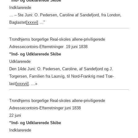
“Ind- og Udklarerede Skibe
Indklarerede
… – 5te Juni: O. Pedersen, Caroline af Sandefjord, fra London,
Baglastet
[xxxvi]
…”
Trondhjems borgerlige Real-skoles allene-priviligerede
Adressecontoirs-Efterretninger 19 juni 1838
“Ind- og Udklarerede Skibe
Udklarerede
Den 14de Juni: O. Pedersen, Caroline, af Sandefjord og J.
Torgersen, Familien fra Laurvig, til Nord-Frankrig med Træ-
last
[xxxvii]
. …»
Trondhjems borgerlige Real-skoles allene-priviligerede
Adressecontoirs-Efterretninger juni 1838
22 juni
“Ind- og Udklarerede Skibe
Indklarerede
…