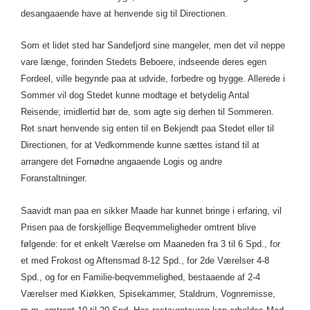
desangaaende have at henvende sig til Directionen.
Som et lidet sted har Sandefjord sine mangeler, men det vil neppe
vare længe, forinden Stedets Beboere, indseende deres egen
Fordeel, ville begynde paa at udvide, forbedre og
bygge. Allerede i
Sommer vil dog Stedet kunne modtage et betydelig Antal
Reisende; imidlertid bør de, som agte sig derhen til Sommeren.
Ret snart henvende sig enten til en Bekjendt paa Stedet eller til
Directionen, for at Vedkommende kunne sættes istand til at
arrangere det Fornødne angaaende Logis og andre
Foranstaltninger.
Saavidt man paa en sikker Maade har kunnet bringe i erfaring, vil
Prisen paa de forskjellige Beqvemmeligheder omtrent blive
følgende: for et enkelt Værelse om Maaneden fra 3 til 6 Spd., for
et med Frokost og Aftensmad 8-12 Spd., for 2de Værelser 4-8
Spd., og for en Familie-beqvemmelighed, bestaaende af 2-4
Værelser med Kiøkken, Spisekammer, Staldrum, Vognremisse,