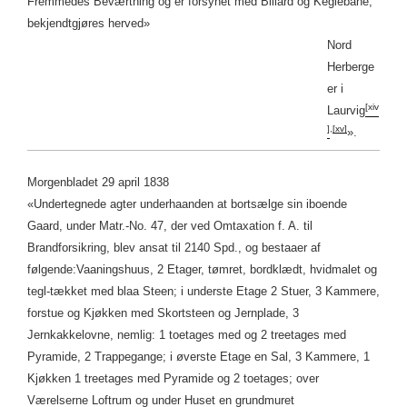
Fremmedes Beværtning og er forsynet med Billard og Keglebane,
bekjendtgjøres herved»
Nord
Herberge
er i
[xiv
Laurvig
]
,
[xv]
».
Morgenbladet 29 april 1838
«Undertegnede agter underhaanden at bortsælge sin iboende
Gaard, under Matr.-No. 47, der ved Omtaxation f. A. til
Brandforsikring, blev ansat til 2140 Spd., og bestaaer af
følgende:
Vaaningshuus, 2 Etager, tømret, bordklædt, hvidmalet og
tegl-tækket med blaa Steen; i underste Etage 2 Stuer, 3 Kammere,
forstue og Kjøkken med Skortsteen og Jernplade, 3
Jernkakkelovne, nemlig: 1 toetages med og 2 treetages med
Pyramide, 2 Trappegange; i øverste Etage en Sal, 3 Kammere, 1
Kjøkken 1 treetages med Pyramide og 2 toetages; over
Værelserne Loftrum og under Huset en grundmuret