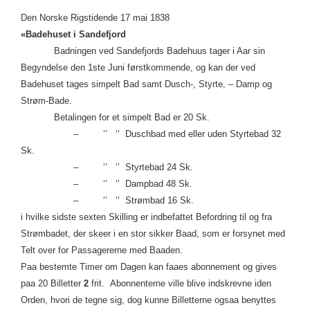
Den Norske Rigstidende 17 mai 1838
«Badehuset i Sandefjord
Badningen ved Sandefjords Badehuus tager i Aar sin
Begyndelse den 1ste Juni førstkommende, og kan der ved
Badehuset tages simpelt Bad samt Dusch-, Styrte, – Damp og
Strøm-Bade.
Betalingen for et simpelt Bad er 20 Sk.
– ‘’ ‘’ Duschbad med eller uden Styrtebad 32
Sk.
– ‘’ ‘’ Styrtebad 24 Sk.
– ‘’ ‘’ Dampbad 48 Sk.
– ‘’ ‘’ Strømbad 16 Sk.
i hvilke sidste sexten Skilling er indbefattet Befordring til og fra
Strømbadet, der skeer i en stor sikker Baad, som er forsynet med
Telt over for Passagererne med Baaden.
Paa bestemte Timer om Dagen kan faaes abonnement og gives
paa 20 Billetter
2
frit. Abonnenterne ville blive indskrevne iden
Orden, hvori de tegne sig, dog kunne Billetterne ogsaa benyttes