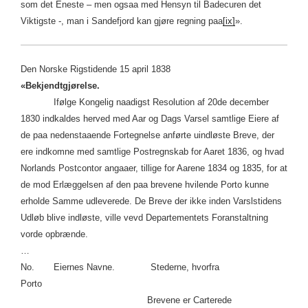
som det Eneste – men ogsaa med Hensyn til Badecuren det
Viktigste -, man i Sandefjord kan gjøre regning paa
[ix]
».
Den Norske Rigstidende 15 april 1838
«Bekjendtgjørelse.
Ifølge Kongelig naadigst Resolution af 20de december
1830 indkaldes herved med Aar og Dags Varsel samtlige Eiere af
de paa nedenstaaende Fortegnelse anførte uindløste Breve, der
ere indkomne med samtlige Postregnskab for Aaret 1836, og hvad
Norlands Postcontor angaaer, tillige for Aarene 1834 og 1835, for at
de mod Erlæggelsen af den paa brevene hvilende Porto kunne
erholde Samme udleverede. De Breve der ikke inden Varslstidens
Udløb blive indløste, ville vevd Departementets Foranstaltning
vorde opbrænde.
…
No. Eiernes Navne. Stederne, hvorfra
Porto
Brevene er Carterede