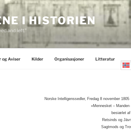
E I HISTORIEN
ed and left.”
r og Aviser
Kilder
Organisasjoner
Litteratur
Norske Intelligenssedler, Fredag 8 november 1805
«Mennesket – Manden 
besiælet af
Retsinds og Jäv
Sagtmods og Tro