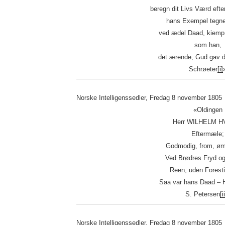
beregn dit Livs Værd eft
hans Exempel tegne
ved ædel Daad, kiemp
som han,
det ærende, Gud gav d
Schrøeter
[i]
Norske Intelligenssedler, Fredag 8 november 1805
«Oldingen
Herr WILHELM H
Eftermæle;
Godmodig, from, øm
Ved Brødres Fryd o
Reen, uden Foresti
Saa var hans Daad – 
S. Petersen
[i
Norske Intelligenssedler, Fredag 8 november 1805