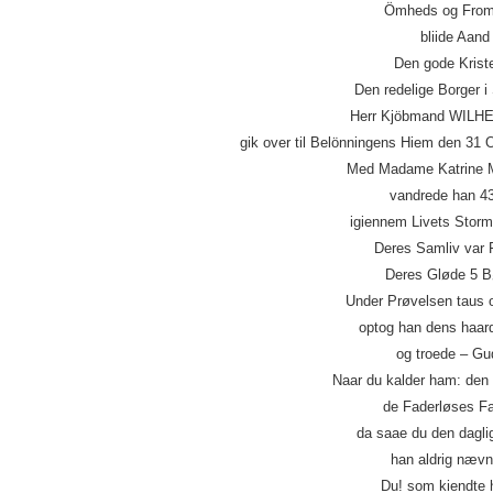
Ömheds og Fro
bliide Aand
Den gode Krist
Den redelige Borger i
Herr Kjöbmand WILH
gik over til Belönningens Hiem den 31 O
Med Madame Katrine M
vandrede han 4
igiennem Livets Storm 
Deres Samliv var 
Deres Gløde 5 B
Under Prøvelsen taus 
optog han dens haar
og troede – Gu
Naar du kalder ham: den 
de Faderløses F
da saae du den dagli
han aldrig næv
Du! som kiendte