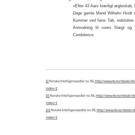
«Efter 43 Aars kiærligt ægteskab
Dage gamle Mand Wilhelm Hvidt d
Kummer ved hans Tab, indsluttes s
Anmodning til vores Slægt og
Condolence.
[i]
Norske Intelligenssedler no 36,
http://www.nb.no/nbsok/
index=1
[ii]
Norske Intelligenssedler no 36,
http://www.nb.no/nbsok
index=1
[iii]
Norske Intelligenssedler no 36,
http://www.nb.no/nbsok
index=1