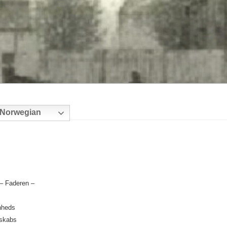
Norwegian
– Faderen –
nheds
skabs