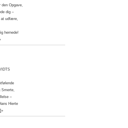
er den Opgave,
de dig –
 at udfære,
ig hernede!
»
VIDTS
tfølende
g Smerte,
llelse –
Hans Hierte
i]
»