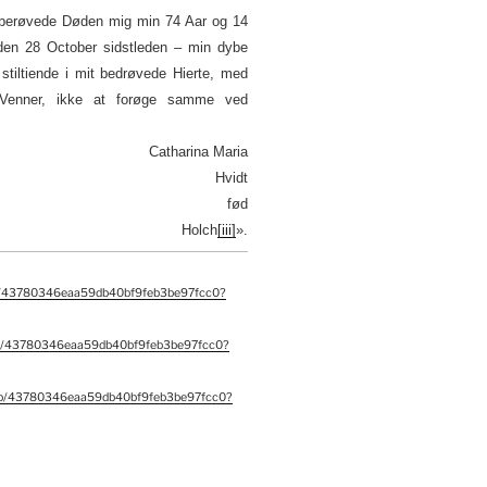
, berøvede Døden mig min 74 Aar og 14
en 28 October sidstleden – min dybe
tiltiende i mit bedrøvede Hierte, med
 Venner, ikke at forøge samme ved
Catharina Maria
Hvidt
fød
Holch
[iii]
».
nb/43780346eaa59db40bf9feb3be97fcc0?
/nb/43780346eaa59db40bf9feb3be97fcc0?
/nb/43780346eaa59db40bf9feb3be97fcc0?