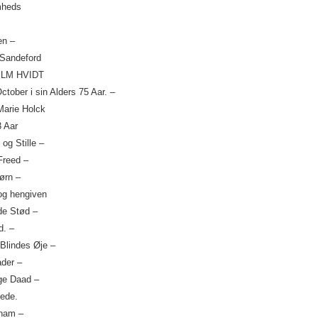
mheds
en –
 Sandeford
ELM HVIDT
ctober i sin Alders 75 Aar. –
arie Holck
3 Aar
og Stille –
Freed –
ørn –
og hengiven
de Stød –
d. –
Blindes Øje –
ader –
ge Daad –
nede.
 ham –