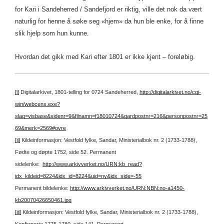
for Kari i Sandeherred / Sandefjord er riktig, ville det nok da vært
naturlig for henne å søke seg «hjem» da hun ble enke, for å finne
slik hjelp som hun kunne.
Hvordan det gikk med Kari efter 1801 er ikke kjent – foreløbig.
[i]
Digitalarkivet, 1801-telling for 0724 Sandeherred,
http://digitalarkivet.no/cgi-
win/webcens.exe?
slag=visbase&sidenr=9&filnamn=f18010724&gardpostnr=216&personpostnr=25
69&merk=2569#ovre
[ii]
Kildeinformasjon: Vestfold fylke, Sandar, Ministerialbok nr. 2 (1733-1788),
Fødte og døpte 1752, side 52.
Permanent
sidelenke:
http://www.arkivverket.no/URN:kb_read?
idx_kildeid=8224&idx_id=8224&uid=ny&idx_side=-55
Permanent bildelenke:
http://www.arkivverket.no/URN:NBN:no-a1450-
kb20070426650461.jpg
[iii]
Kildeinformasjon: Vestfold fylke, Sandar, Ministerialbok nr. 2 (1733-1788),
Konfirmerte 1775-1780, side 141.
Permanent