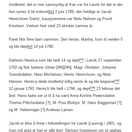
Imidlertid: det er mer sannsynlig at Kari var fra Larvik for det er der
hun synes å bli trolovet
[iv]
2 juni 1789, den heldige er Jacob
Henrichsen Giørtz, kausjonistene var Niels Nielsen og Povel
Knudsen. Vielsen fant sted 23 oktober samme år.
Paret fikk flere barn sammen. Den første, Martha, kom til verden 5
og ble døpt
[v]
14 juli 1790.
[vi]
Datteren Henrica som ble født 14 og døpt
i Larvik 27 september
1792 og fikk fadrene Johan [NN][NN]; Magr: Olsdater; Johanne
Svendsdatter; Hans Michelsen; Henric Henrichsen; og Niels
[vii]
Hansen. Henrica døde imidlertid tidlig neste år og ble begravet
[viii]
12 januar 1793. Henrich ble født i 1794, og døpt
23 februar det
året. Hans fadre ser ut til å ha vært Anna Kistine Pedersdatter;
Thorine Pillichsdatter [?]; M: Poul Østbye; M: Hans Baggestad [?];
og M: Hattemager [?] Andreas Larsen.
Jacob er ikke å finne i folketellingen for Larvik (Laurvig) i 1801, og
man må anta at han er gått bort. Dersom hypotesen om et opphav