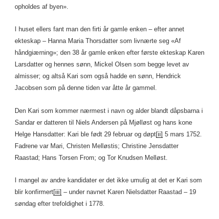
opholdes af byen».
I huset ellers fant man den firti år gamle enken – efter annet
ekteskap – Hanna Maria Thorsdatter som livnærte seg «Af
håndgiærning»; den 38 år gamle enken efter første ekteskap Karen
Larsdatter og hennes sønn, Mickel Olsen som begge levet av
almisser; og altså Kari som også hadde en sønn, Hendrick
Jacobsen som på denne tiden var åtte år gammel.
Den Kari som kommer nærmest i navn og alder blandt dåpsbarna i
Sandar er datteren til Niels Andersen på Mjølløst og hans kone
Helge Hansdatter: Kari ble født 29 februar og døpt
[ii]
5 mars 1752.
Fadrene var Mari, Christen Melløstis; Christine Jensdatter
Raastad; Hans Torsen From; og Tor Knudsen Melløst.
I mangel av andre kandidater er det ikke umulig at det er Kari som
blir konfirmert
[iii]
– under navnet Karen Nielsdatter Raastad – 19
søndag efter trefoldighet i 1778.