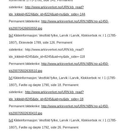
sidelenke:
http://www.arkivverket.no/URN:kb_read?
idx_kildeid=8224&idx_id=8224&uid=ny&idx_side=-144
Permanent bildelenke:
http://www.arkivverket.no/URN:NBN:no-a1450-
kb20070426650550.jpg
[iv]
Kildeinformasjon: Vestfold fylke, Larvik i Larvik, Klokkerbok nr. I 1 (1785-
1807), Ekteviede 1789, side 126.
Permanent
sidelenke: http://www.arkivverket.no/URN:kb_read?
idx_kildeid=8245&idx_id=8245&uid=ny&idx_side=-118
Permanent bildelenke:
http://www.arkivverket.no/URN:NBN:no-a1450-
kb20070502630510.jpg
[v]
Kildeinformasjon: Vestfold fylke, Larvik i Larvik, Klokkerbok nr. I 1 (1785-
1807), Fødte og døpte 1790, side 18.
Permanent
sidelenke:
http://www.arkivverket.no/URN:kb_read?
idx_kildeid=8245&idx_id=8245&uid=ny&idx_side=-18
Permanent bildelenke:
http://www.arkivverket.no/URN:NBN:no-a1450-
kb20070502630410.jpg
[vi]
Kildeinformasjon: Vestfold fylke, Larvik i Larvik, Klokkerbok nr. I 1 (1785-
1807), Fødte og døpte 1792, side 26.
Permanent