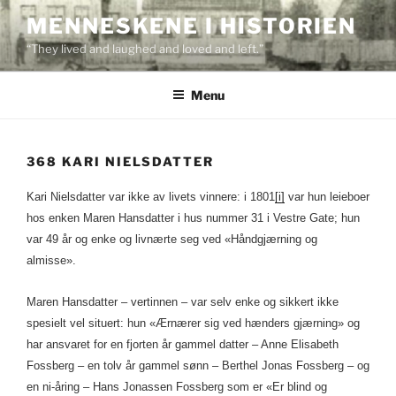
Skip
MENNESKENE I HISTORIEN
to
“They lived and laughed and loved and left.”
content
Menu
368 KARI NIELSDATTER
Kari Nielsdatter var ikke av livets vinnere: i 1801
[i]
var hun leieboer
hos enken Maren Hansdatter i hus nummer 31 i Vestre Gate; hun
var 49 år og enke og livnærte seg ved «Håndgjærning og
almisse».
Maren Hansdatter – vertinnen – var selv enke og sikkert ikke
spesielt vel situert: hun «Ærnærer sig ved hænders gjærning» og
har ansvaret for en fjorten år gammel datter – Anne Elisabeth
Fossberg – en tolv år gammel sønn – Berthel Jonas Fossberg – og
en ni-åring – Hans Jonassen Fossberg som er «Er blind og