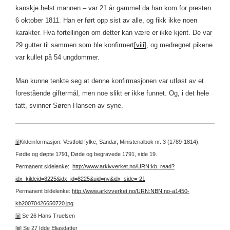
kanskje helst mannen – var 21 år gammel da han kom for presten
6 oktober 1811. Han er ført opp sist av alle, og fikk ikke noen
karakter. Hva fortellingen om detter kan være er ikke kjent. De var
29 gutter til sammen som ble konfirmert
[viii]
, og medregnet pikene
var kullet på 54 ungdommer.
Man kunne tenkte seg at denne konfirmasjonen var utløst av et
forestående giftermål, men noe slikt er ikke funnet. Og, i det hele
tatt, svinner Søren Hansen av syne.
[i]
Kildeinformasjon: Vestfold fylke, Sandar, Ministerialbok nr. 3 (1789-1814),
Fødte og døpte 1791, Døde og begravede 1791, side 19.
Permanent sidelenke:
http://www.arkivverket.no/URN:kb_read?
idx_kildeid=8225&idx_id=8225&uid=ny&idx_side=-21
Permanent bildelenke:
http://www.arkivverket.no/URN:NBN:no-a1450-
kb20070426650720.jpg
[ii]
Se 26 Hans Truelsen
[iii]
Se 27 Idde Eliasdatter