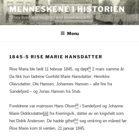
Skip
MENNESKENE I HISTORIEN
to
“They lived and laughed and loved and left.”
content
Menu
1845-5 RISE MARIE HANSDATTER
[i]
Rise Maria ble født 11 februar 1845, og døpt
2 mars samme år.
Da fikk hun fadrene Gunhild Marie Hansdatter; Henrikke
Olavsdatter; Ole Hansen; Johannes Hansen – alle fire fra
Sandefjord – og Jonas Hansen fra Stub.
[ii]
Foreldrene var matrosen Hans Olsen
i Sandefjord og Johanne
Marie Didriksdatter
[iii]
fra Kierringvik, datter av en krigshelt som
[iv]
het Didrik Andersen. De hadde giftet
seg omkring en måned før
Rise Marie kom til verden, 21 januar 1845.