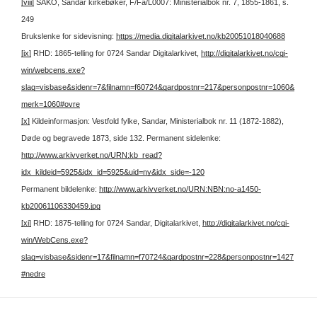
[viii]
SAKO, Sandar kirkebøker, F/Fa/L0007: Ministerialbok nr. 7, 1855-1861, s.
249
Brukslenke for sidevisning:
https://media.digitalarkivet.no/kb20051018040688
[ix]
RHD: 1865-telling for 0724 Sandar Digitalarkivet,
http://digitalarkivet.no/cgi-
win/webcens.exe?
slag=visbase&sidenr=7&filnamn=f60724&gardpostnr=217&personpostnr=1060&
merk=1060#ovre
[x]
Kildeinformasjon: Vestfold fylke, Sandar, Ministerialbok nr. 11 (1872-1882),
Døde og begravede 1873, side 132.
Permanent sidelenke:
http://www.arkivverket.no/URN:kb_read?
idx_kildeid=5925&idx_id=5925&uid=ny&idx_side=-120
Permanent bildelenke:
http://www.arkivverket.no/URN:NBN:no-a1450-
kb20061106330459.jpg
[xi]
RHD: 1875-telling for 0724 Sandar, Digitalarkivet,
http://digitalarkivet.no/cgi-
win/WebCens.exe?
slag=visbase&sidenr=17&filnamn=f70724&gardpostnr=228&personpostnr=1427
#nedre