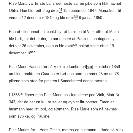
Rise Maria var første barn, det neste var en pike som fikk navnet
[v]
Otilia. Hun ble født 8 og døpt
19 september 1847. Maria kom til
[vi]
verden 12 desember 1849 og ble døpt
6 januar 1850.
Paa et eller annet tidspunkt flyttet familien til Virik efter at Maria
ble født, for det er der, to aar senere at Pauline saa dagens lys:
[vii]
det var 26 november, og hun ble døpt
nokså snart efter, 19
desember 1852.
Rise Marie Hansdatter på Virik ble konfirmert
[viii]
9 oktober 1859.
un fikk karakteren
Godt
og er ført opp som nummer 25 av de 78
pikene som stod for presten i Sandeherred denne høsten.
[ix]
I 1865
finner man Rise Marie hos foreldrene paa Virik, Matr Nr
343, der de har en ku, to sauer og dyrker litt poteter. Faren er
husmann med litt jord, og sjømann. Rise Marie som nå nevnes
som sypike, og Pauline.
Rise Maries far – Hans Olsen, matros og husmann – døde på Virik