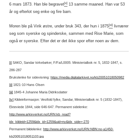
[x]
6 mars 1873. Han ble begravet
13 samme maaned. Han var 53
år og efterlot seg enke og fire barn.
[xi]
Moren ble på Virik østre, under bruk 343, der hun i 1875
livnærer
seg som syerske og spinderske, sammen med Rise Marie, som
også er syerske. Efter det er det ikke spor efter noen av dem.
[i]
SAKO, Sandar kirkebøker, F/Fa/L0005: Ministerialbok nr. 5, 1832-1847, s.
286-287
Brukslenke for sidevisning:
https://media.digitalarkivet.no/kb20051018050982
[ii]
1821-10 Hans Olsen
[iii]
1845-4 Johanne Maria Didriksdatter
[iv]
Kildeinformasjon: Vestfold fylke, Sandar, Ministerialbok nr. 5 (1832-1847),
Ekteviede 1844, side 646-647.
Permanent sidelenke:
http://www.arkivverket.no/URN:kb_read?
idx_kildeid=1259&idx_id=1259&uid=ny&idx_side=-270
Permanent bildelenke:
http://www.arkivverket.no/URN:NBN:no-a1450-
kb20051018051103.jpg