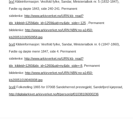
[xv]
Kildeinformasjon: Vestfold fylke, Sandar, Ministerialbok nr. 5 (1832-1847),
Fødte og døpte 1843, side 240-241. Permanent
sidelenke:
http://www.arkivverket.no/URN:kb_read?
idx_kildeid=1259&idx_id=1259&uid=ny&idx_side=-125
, Permanent
bildelenke:
http://www.arkivverket.no/URN:NBN:no-a1450-
kb20051018050958.jpg
[xvi]
Kildeinformasjon: Vestfold fylke, Sandar, Ministerialbok nr. 6 (1847-1860),
Fødte og døpte menn 1847, side 4. Permanent
sidelenke:
http://www.arkivverket.no/URN:kb_read?
idx_kildeid=1260&idx_id=1260&uid=ny&idx_side=-8
, Permanent
bildelenke:
http://www.arkivverket.no/URN:NBN:no-a1450-
kb20051018040008.jpg
[xvii]
Folketelling 1865 for 0706B Sandeherred prestegjeld, Sandefjord kjøpstad,
http://digitalarkivet.arkivverket.no/ft/person/pf01038106000236