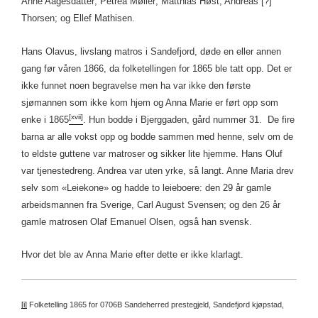
Anne Aagesdatter; Petrea Møller; Matthias Høst; Andreas [?]
Thorsen; og Ellef Mathisen.
Hans Olavus, livslang matros i Sandefjord, døde en eller annen
gang før våren 1866, da folketellingen for 1865 ble tatt opp. Det er
ikke funnet noen begravelse men ha var ikke den første
sjømannen som ikke kom hjem og Anna Marie er ført opp som
[xvii]
enke i 1865
. Hun bodde i Bjerggaden, gård nummer 31. De fire
barna ar alle vokst opp og bodde sammen med henne, selv om de
to eldste guttene var matroser og sikker lite hjemme. Hans Oluf
var tjenestedreng. Andrea var uten yrke, så langt. Anne Maria drev
selv som «Leiekone» og hadde to leieboere: den 29 år gamle
arbeidsmannen fra Sverige, Carl August Svensen; og den 26 år
gamle matrosen Olaf Emanuel Olsen, også han svensk.
Hvor det ble av Anna Marie efter dette er ikke klarlagt.
[i]
Folketelling 1865 for 0706B Sandeherred prestegjeld, Sandefjord kjøpstad,