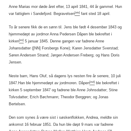
Anne Marias mor døde året efter, 13 april 1841, 44 år gammel. Hun
[xiv]
var fattiglem i Sandefjord. Begravelsen
fant sted 18 april.
To år senere fikk de en sønn til. Jens ble født 4 desember 1843 og
hjemmedøpt av jordmor Anna Pedersen Dåpen ble bekreftet i
[xv]
kirken
5 januar 1845. Denne gangen var fadrene Anne
Johansdatter ([NN] Forsbergs Kone); Karen Jensdatter Sverstad;
Søren Andersen Strand; Jørgen Andersen Freberg; og Hans Doris
Jensen.
Neste barn, Hans Oluf, så dagens lys nesten fire år senere, 10 juli
[xvi]
1847.Han ble hjemmedøpt av jordmoren. Dåpen
ble bekreftet i
kirken 5 september 1847 og fadrene ble Anne Johnsdatter; Stine
Tolvsdatter; Erich Bøchmann; Theodor Berggren; og Jonas
Bertelsen.
Den som synes å være sist i søskenflokken, Andrea, meldte sin
ankomst 16 februar 1851. Da hun ble døpt 9 mars var fadrene