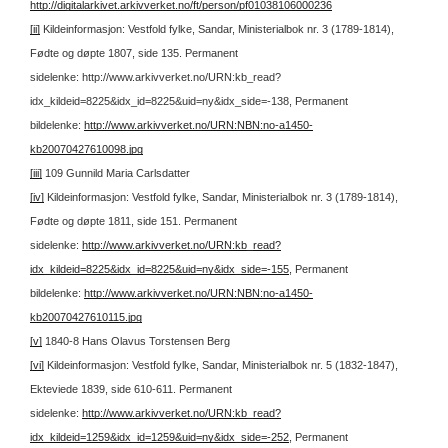
http://digitalarkivet.arkivverket.no/ft/person/pf01038106000236
[ii]
Kildeinformasjon: Vestfold fylke, Sandar, Ministerialbok nr. 3 (1789-1814),
Fødte og døpte 1807, side 135. Permanent
sidelenke: http://www.arkivverket.no/URN:kb_read?
idx_kildeid=8225&idx_id=8225&uid=ny&idx_side=-138, Permanent
bildelenke:
http://www.arkivverket.no/URN:NBN:no-a1450-
kb20070427610098.jpg
[iii]
109 Gunnild Maria Carlsdatter
[iv]
Kildeinformasjon: Vestfold fylke, Sandar, Ministerialbok nr. 3 (1789-1814),
Fødte og døpte 1811, side 151. Permanent
sidelenke:
http://www.arkivverket.no/URN:kb_read?
idx_kildeid=8225&idx_id=8225&uid=ny&idx_side=-155
, Permanent
bildelenke:
http://www.arkivverket.no/URN:NBN:no-a1450-
kb20070427610115.jpg
[v]
1840-8 Hans Olavus Torstensen Berg
[vi]
Kildeinformasjon: Vestfold fylke, Sandar, Ministerialbok nr. 5 (1832-1847),
Ekteviede 1839, side 610-611. Permanent
sidelenke:
http://www.arkivverket.no/URN:kb_read?
idx_kildeid=1259&idx_id=1259&uid=ny&idx_side=-252
, Permanent