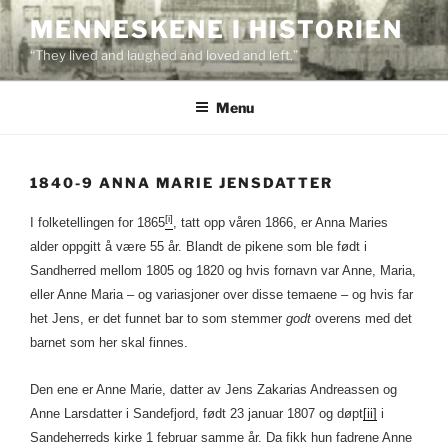
Skip
MENNESKENE I HISTORIEN
to
“They lived and laughed and loved and left.”
content
Menu
1840-9 ANNA MARIE JENSDATTER
[i]
I folketellingen for 1865
, tatt opp våren 1866, er Anna Maries
alder oppgitt å være 55 år. Blandt de pikene som ble født i
Sandherred mellom 1805 og 1820 og hvis fornavn var Anne, Maria,
eller Anne Maria – og variasjoner over disse temaene – og hvis far
het Jens, er det funnet bar to som stemmer
godt
overens med det
barnet som her skal finnes.
Den ene er Anne Marie, datter av Jens Zakarias Andreassen og
Anne Larsdatter i Sandefjord, født 23 januar 1807 og døpt
[ii]
i
Sandeherreds kirke 1 februar samme år. Da fikk hun fadrene Anne