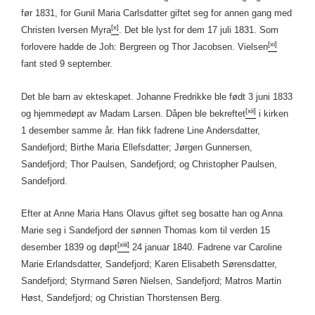
før 1831, for Gunil Maria Carlsdatter giftet seg for annen gang med
[x]
Christen Iversen Myra
. Det ble lyst for dem 17 juli 1831. Som
[xi]
forlovere hadde de Joh: Bergreen og Thor Jacobsen. Vielsen
fant sted 9 september.
Det ble barn av ekteskapet. Johanne Fredrikke ble født 3 juni 1833
[xii]
og hjemmedøpt av Madam Larsen. Dåpen ble bekreftet
i kirken
1 desember samme år. Han fikk fadrene Line Andersdatter,
Sandefjord; Birthe Maria Ellefsdatter; Jørgen Gunnersen,
Sandefjord; Thor Paulsen, Sandefjord; og Christopher Paulsen,
Sandefjord.
Efter at Anne Maria Hans Olavus giftet seg bosatte han og Anna
Marie seg i Sandefjord der sønnen Thomas kom til verden 15
[xiii]
desember 1839 og døpt
24 januar 1840. Fadrene var Caroline
Marie Erlandsdatter, Sandefjord; Karen Elisabeth Sørensdatter,
Sandefjord; Styrmand Søren Nielsen, Sandefjord; Matros Martin
Høst, Sandefjord; og Christian Thorstensen Berg.