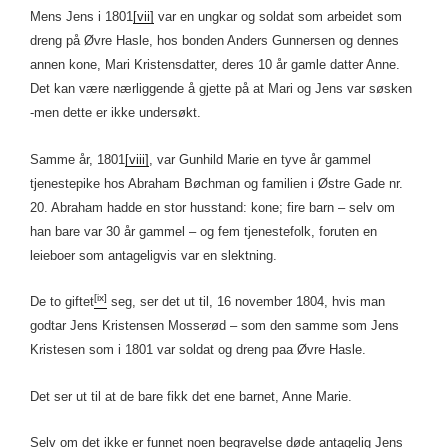
Mens Jens i 1801
[vii]
var en ungkar og soldat som arbeidet som
dreng på Øvre Hasle, hos bonden Anders Gunnersen og dennes
annen kone, Mari Kristensdatter, deres 10 år gamle datter Anne.
Det kan være nærliggende å gjette på at Mari og Jens var søsken
-men dette er ikke undersøkt.
Samme år, 1801
[viii]
, var Gunhild Marie en tyve år gammel
tjenestepike hos Abraham Bøchman og familien i Østre Gade nr.
20. Abraham hadde en stor husstand: kone; fire barn – selv om
han bare var 30 år gammel – og fem tjenestefolk, foruten en
leieboer som antageligvis var en slektning.
[ix]
De to giftet
seg, ser det ut til, 16 november 1804, hvis man
godtar Jens Kristensen Mosserød – som den samme som Jens
Kristesen som i 1801 var soldat og dreng paa Øvre Hasle.
Det ser ut til at de bare fikk det ene barnet, Anne Marie.
Selv om det ikke er funnet noen begravelse døde antagelig Jens