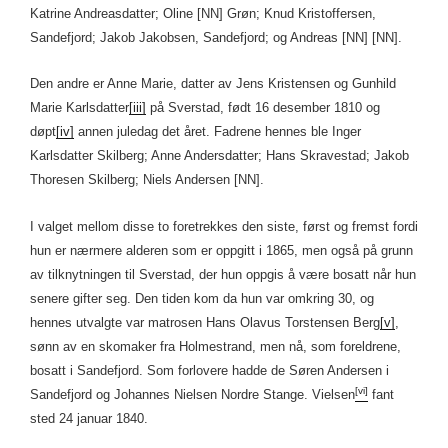
Katrine Andreasdatter; Oline [NN] Grøn; Knud Kristoffersen,
Sandefjord; Jakob Jakobsen, Sandefjord; og Andreas [NN] [NN].
Den andre er Anne Marie, datter av Jens Kristensen og Gunhild
Marie Karlsdatter
[iii]
på Sverstad, født 16 desember 1810 og
døpt
[iv]
annen juledag det året. Fadrene hennes ble Inger
Karlsdatter Skilberg; Anne Andersdatter; Hans Skravestad; Jakob
Thoresen Skilberg; Niels Andersen [NN].
I valget mellom disse to foretrekkes den siste, først og fremst fordi
hun er nærmere alderen som er oppgitt i 1865, men også på grunn
av tilknytningen til Sverstad, der hun oppgis å være bosatt når hun
senere gifter seg. Den tiden kom da hun var omkring 30, og
hennes utvalgte var matrosen Hans Olavus Torstensen Berg
[v]
,
sønn av en skomaker fra Holmestrand, men nå, som foreldrene,
bosatt i Sandefjord. Som forlovere hadde de Søren Andersen i
[vi]
Sandefjord og Johannes Nielsen Nordre Stange. Vielsen
fant
sted 24 januar 1840.