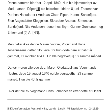
Denne datteren ble født 12 april 1840. Hun ble hjemmedøpt av
Mad. Larsen. Dåpen
[ii]
ble bekreftet i kirken 8 juni. Fadrene var
Dorthea Hansdatter ( Andreas Olsen Pipers Kone), Sandefjord;
Elen Aagesdatter Kleggelien; Skrædder Andreas Simensen,
Sandefjord; Nils Andersen, tiener hos Bryn; Gunner Gunnersen; og
Enkemand [?] A. [NN].
Men heller ikke denne Maren Sophie, Vognmand Hans
Johannesens datter, fikk leve, for hun døde bare et halvt år
gammel, 11 oktober 1840. Hun ble begravet
[iii]
18 samme måned.
Da var moren allerede død, Maren Olsdatter,Hans Vognmands
Hustru, døde 19 august 1840 og ble begravet
[iv]
23 samme
måned. Hun ble 43 år gammel.
Hvor det ble av Vognmand Hans Johannesen efter dette er ukjent.
[i]
Kildeinformasjon: Vestfold fylke, Larvik i Larvik, Ministerialbok nr. I 2 (1825-