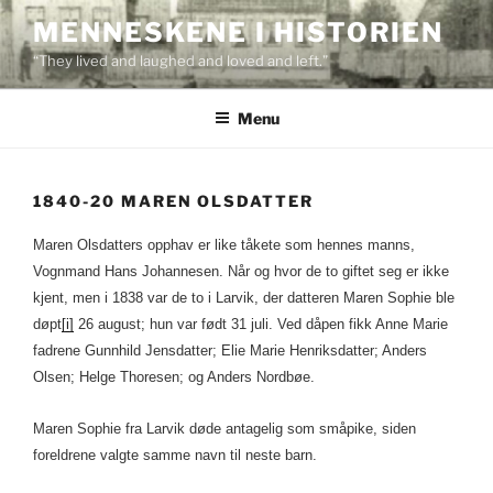
Skip
MENNESKENE I HISTORIEN
to
“They lived and laughed and loved and left.”
content
Menu
1840-20 MAREN OLSDATTER
Maren Olsdatters opphav er like tåkete som hennes manns,
Vognmand Hans Johannesen. Når og hvor de to giftet seg er ikke
kjent, men i 1838 var de to i Larvik, der datteren Maren Sophie ble
døpt
[i]
26 august; hun var født 31 juli. Ved dåpen fikk Anne Marie
fadrene Gunnhild Jensdatter; Elie Marie Henriksdatter; Anders
Olsen; Helge Thoresen; og Anders Nordbøe.
Maren Sophie fra Larvik døde antagelig som småpike, siden
foreldrene valgte samme navn til neste barn.