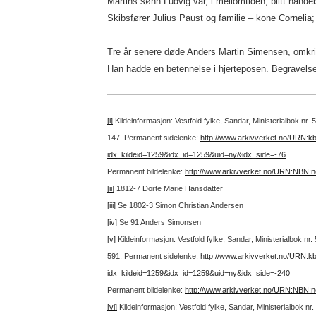
Martins sønn Ludvig var, i mellomtiden, blitt hand
Skibsfører Julius Paust og familie – kone Cornelia
Tre år senere døde Anders Martin Simensen, omkr
Han hadde en betennelse i hjerteposen. Begravels
[i]
Kildeinformasjon: Vestfold fylke, Sandar, Ministerialbok nr
147.
Permanent sidelenke:
http://www.arkivverket.no/URN:k
idx_kildeid=1259&idx_id=1259&uid=ny&idx_side=-76
Permanent bildelenke:
http://www.arkivverket.no/URN:NBN:
[ii]
1812-7 Dorte Marie Hansdatter
[iii]
Se 1802-3 Simon Christian Andersen
[iv]
Se 91 Anders Simonsen
[v]
Kildeinformasjon: Vestfold fylke, Sandar, Ministerialbok nr
591.
Permanent sidelenke:
http://www.arkivverket.no/URN:k
idx_kildeid=1259&idx_id=1259&uid=ny&idx_side=-240
Permanent bildelenke:
http://www.arkivverket.no/URN:NBN:
[vi]
Kildeinformasjon: Vestfold fylke, Sandar, Ministerialbok 