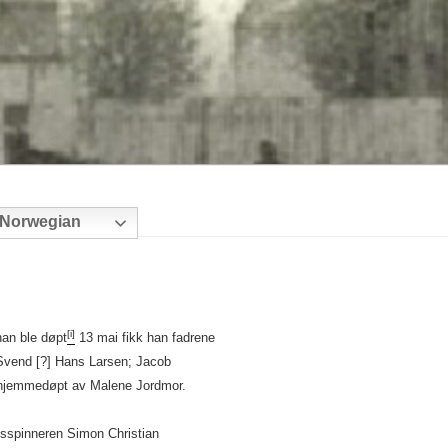
Norwegian
[i]
han ble døpt
13 mai fikk han fadrene
 Svend [?] Hans Larsen; Jacob
e hjemmedøpt av Malene Jordmor.
sspinneren Simon Christian