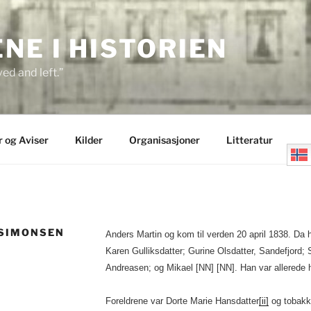
E I HISTORIEN
ed and left.”
r og Aviser
Kilder
Organisasjoner
Litteratur
 SIMONSEN
Anders Martin og kom til verden 20 april 1838. Da 
Karen Gulliksdatter; Gurine Olsdatter, Sandefjord;
Andreasen; og Mikael [NN] [NN]. Han var allered
Foreldrene var Dorte Marie Hansdatter
[ii]
og tobakk