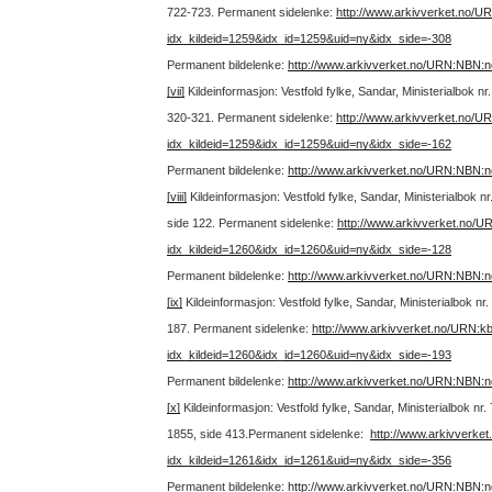
722-723.
Permanent sidelenke:
http://www.arkivverket.no/U
idx_kildeid=1259&idx_id=1259&uid=ny&idx_side=-308
Permanent bildelenke:
http://www.arkivverket.no/URN:NBN:
[vii]
Kildeinformasjon: Vestfold fylke, Sandar, Ministerialbok n
320-321.
Permanent sidelenke:
http://www.arkivverket.no/U
idx_kildeid=1259&idx_id=1259&uid=ny&idx_side=-162
Permanent bildelenke:
http://www.arkivverket.no/URN:NBN:
[viii]
Kildeinformasjon: Vestfold fylke, Sandar, Ministerialbok 
side 122.
Permanent sidelenke:
http://www.arkivverket.no/
idx_kildeid=1260&idx_id=1260&uid=ny&idx_side=-128
Permanent bildelenke:
http://www.arkivverket.no/URN:NBN:
[ix]
Kildeinformasjon: Vestfold fylke, Sandar, Ministerialbok n
187.
Permanent sidelenke:
http://www.arkivverket.no/URN:k
idx_kildeid=1260&idx_id=1260&uid=ny&idx_side=-193
Permanent bildelenke:
http://www.arkivverket.no/URN:NBN:
[x]
Kildeinformasjon: Vestfold fylke, Sandar, Ministerialbok n
1855, side 413.
Permanent sidelenke:
http://www.arkivverke
idx_kildeid=1261&idx_id=1261&uid=ny&idx_side=-356
Permanent bildelenke:
http://www.arkivverket.no/URN:NBN: