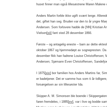
huset finner man også lillesøstrene Maren Malene 
Anders Martin forble ikke ugift svært lenge. Allerede
det, giftet han seg. Bruden var den to år yngre Mar
Andersen. Som forlovere hadde de [NN] Kristian A
Vielsen
[xii]
fant sted 28 desember 1866.
Første – og antagelig eneste – barn av dette ektes
oktober 1867 og hjemmedøpt av sognepresten. Da
desember fikk han fadrene Louise Christoffersen;
Andersen; Sjømann Even Christoffersen, Sandefjor
I 1875
[xiv]
bor familien hos Anders Martins far, Sim
er badetjener. Det er samme hus som ti år tidligere
forsørgelsen av sin lillesøster Ida.
Skipper A. M. Simonsen ble boende i Skippergaten 
faren fremdeles, i 1885
[xv]
, var i live og bodde s