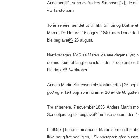
Andersen
[iii]
, sønn av Anders Simonsen
[iv]
; de gift
var første barn.
To år senere, ser det ut til, fikk Simon og Dorthe et
Maren. De ble født 16 august 1840, men Dorte døde
[vi]
ble begravet
23 august.
Nyttårsdagen 1846 så Maren Malene dagens lys; h
dernest kom et langt opphold til den 4 september 1
[viii]
ble døpt
24 oktober.
Anders Martin Simensen ble konfirmert
[ix]
26 septe
god
og er ført opp som nummer 18 av de 68 guttene 
Tre år senere, 7 november 1855, Anders Martin mo
[x]
Sandefjord og ble begravet
en uke senere, den 1
I 1865
[xi]
finner man Anders Martin som ugift matr
ikke har giftet seg igjen, i Skippergaten gård numme