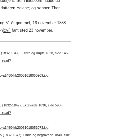
elsbetjent. Som leieboere hadde de
; datteren Helene; og sønnen Thor.
ing 51 år gammel, 16 november 1888.
en
[xvi]
fant sted 23 november.
. 5 (1832-1847), Fødte og døpte 1838, side 146-
b_read?
no-a1450-kb20051018050909.jpg
. 5 (1832-1847), Ekteviede 1836, side 590-
b_read?
no-a1450-kb20051018051073.jpg
nr. 5 (1832-1847), Døde og begravede 1840, side