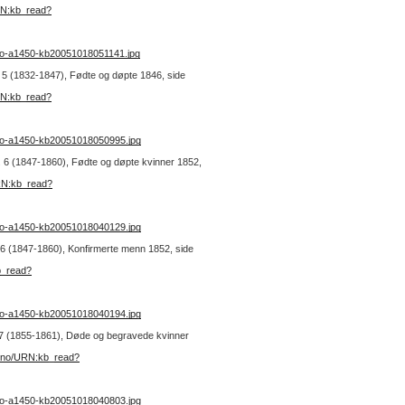
RN:kb_read?
no-a1450-kb20051018051141.jpg
r. 5 (1832-1847), Fødte og døpte 1846, side
RN:kb_read?
no-a1450-kb20051018050995.jpg
nr. 6 (1847-1860), Fødte og døpte kvinner 1852,
URN:kb_read?
no-a1450-kb20051018040129.jpg
r. 6 (1847-1860), Konfirmerte menn 1852, side
b_read?
no-a1450-kb20051018040194.jpg
r. 7 (1855-1861), Døde og begravede kvinner
t.no/URN:kb_read?
no-a1450-kb20051018040803.jpg