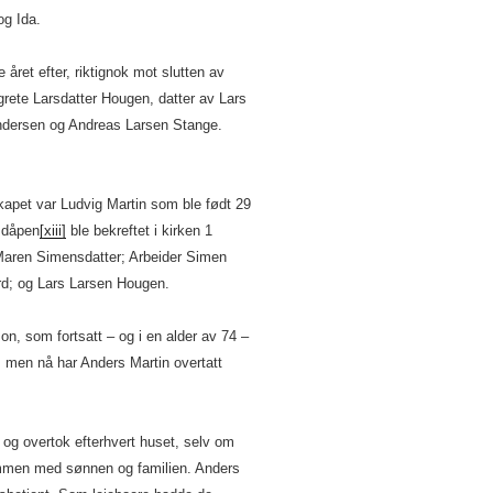
og Ida.
 året efter, riktignok mot slutten av
grete Larsdatter Hougen, datter av Lars
ndersen og Andreas Larsen Stange.
kapet var Ludvig Martin som ble født 29
 dåpen
[xiii]
ble bekreftet i kirken 1
 Maren Simensdatter; Arbeider Simen
d; og Lars Larsen Hougen.
on, som fortsatt – og i en alder av 74 –
, men nå har Anders Martin overtatt
og overtok efterhvert huset, selv om
ammen med sønnen og familien. Anders