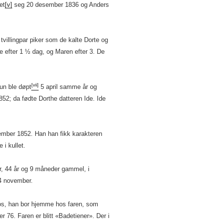
et
[v]
seg 20 desember 1836 og Anders
 tvillingpar piker som de kalte Dorte og
 efter 1 ½ dag, og Maren efter 3. De
[vii]
un ble døpt
5 april samme år og
852; da fødte Dorthe datteren Ide. Ide
mber 1852. Han han fikk karakteren
i kullet.
r, 44 år og 9 måneder gammel, i
4 november.
os, han bor hjemme hos faren, som
r 76. Faren er blitt «Badetiener». Der i