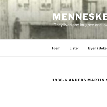
Skip
to
MENNESKEN
content
“They lived and laughed and lov
Hjem
Lister
Byen i Bøke
1838-6 ANDERS MARTIN