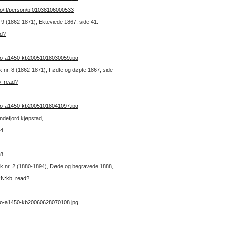
t.no/ft/person/pf01038106000533
r. 9 (1862-1871), Ekteviede 1867, side 41.
ad?
no-a1450-kb20051018030059.jpg
lbok nr. 8 (1862-1871), Fødte og døpte 1867, side
b_read?
no-a1450-kb20051018041097.jpg
ndefjord kjøpstad,
84
28
lbok nr. 2 (1880-1894), Døde og begravede 1888,
URN:kb_read?
no-a1450-kb20060628070108.jpg