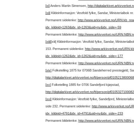
[xi]
Anders Martin Simensen,
http://digitalarkivet.arkivverke
[xii]
Kildeinformasjon: Vestfold fylke, Sandar, Ministerialbok n
Permanent sidelenke:
http://www.arkivverket.no/URN:kb_re
idx_kildeid=1263&idx_id=1263&uid=ny&idx_side=-59
Permanent bildelenke:
http://www.arkivverket.no/URN:NBN:
[xiii]
[xiii] Kildeinformasjon: Vestfold fylke, Sandar, Ministeria
153.
Permanent sidelenke:
http://www.arkivverket.no/URN:k
idx_kildeid=1262&idx_id=1262&uid=ny&idx_side=-177
Permanent bildelenke:
http://www.arkivverket.no/URN:NBN:
[xiv]
Folketelling 1875 for 0706B Sandeherred prestegjeld, Sa
http://digitalarkivet.arkivverket.no/ft/person/pf010521380006
[xv]
Folketelling 1885 for 0706 Sandefjord kjøpstad,
http://digitalarkivet.arkivverket.no/ft/person/pf010532710008
[xvi]
Kildeinformasjon: Vestfold fylke, Sandefjord, Ministeria
side 232.
Permanent sidelenke:
http://www.arkivverket.no/
idx_kildeid=4791&idx_id=4791&uid=ny&idx_side=-233
Permanent bildelenke:
http://www.arkivverket.no/URN:NBN: