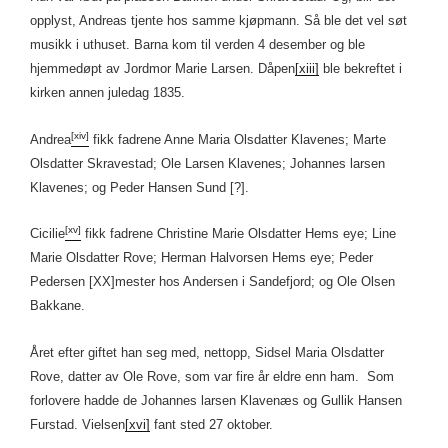
opplyst, Andreas tjente hos samme kjøpmann. Så ble det vel søt
musikk i uthuset. Barna kom til verden 4 desember og ble
hjemmedøpt av Jordmor Marie Larsen. Dåpen
[xiii]
ble bekreftet i
kirken annen juledag 1835.
[xiv]
Andrea
fikk fadrene Anne Maria Olsdatter Klavenes; Marte
Olsdatter Skravestad; Ole Larsen Klavenes; Johannes larsen
Klavenes; og Peder Hansen Sund [?].
[xv]
Cicilie
fikk fadrene Christine Marie Olsdatter Hems eye; Line
Marie Olsdatter Rove; Herman Halvorsen Hems eye; Peder
Pedersen [XX]mester hos Andersen i Sandefjord; og Ole Olsen
Bakkane.
Året efter giftet han seg med, nettopp, Sidsel Maria Olsdatter
Rove, datter av Ole Rove, som var fire år eldre enn ham. Som
forlovere hadde de Johannes larsen Klavenæs og Gullik Hansen
Furstad. Vielsen
[xvi]
fant sted 27 oktober.