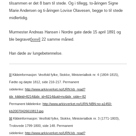
tilsammen er det 8 barn til stede. Og i tillegg, to-åringen Signe
Marie Andersen og ti-åringen Lovise Olavesen, begge to til stede
midlertidig.
Murmester Andreas Hansen i Nordre gate døde 15 april 1891 og
ble begravet
[xxvi]
22 samme måned.
Han døde av lungebetennelse.
[i]
Kildeinformasjon: Vestfold fylke, Stokke, Ministerialbok nr. 4 (1804-1815),
Fødte og døpte 1812, side 216-217.
Permanent
sidelenke:
http://www.arkivverket.no/URN:kb_read?
idx_kildeid=8214&idx_id=8214&uid=ny&idx_side=-82
Permanent bildelenke:
http://www.arkivverket.no/URN:NBN:no-a1450-
kb20070426610813.jpg
[ii]
Kildeinformasjon: Vestfold fylke, Stokke, Ministerialbok nr. 3 (1771-1803),
Trolovede 1799-1800, side 148.
Permanent
sidelenke:
http://www.arkivverket.no/URN:kb_read?