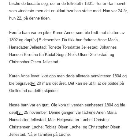
Løche de bosatte seg, der er de folketelt i 1801. Her er Han nevnt
som «inderst» men det er uklart hva han stelte med. Han var 24 år,
hun 22, på denne tiden.
Første barn var en pike, Karen Anne, som ble født mot slutten av
1802 og døpt
[iv]
5 desember. Da fikk hun fadrene Anne Maria
Hansdatter Jellestad; Tonette Torsdatter Jellestad; Johannes
Hansen Bræche fra Kodal Sogn; Niels Olsen Giellestad; og
Christopher Olsen Jellestad.
Karen Anne levet ikke opp men døde allerede senvinteren 1804 og
ble begravet
[v]
20 mars det året. Det kan se ut til at de bodde på
Giellestad da dette skjedde.
Neste barn var en gutt. Ole kom til verden senhøstes 1804 og ble
døpt
[vi]
25 november. Denne gangen var fadrene Anen Maria
Hansdatter Jellestad; Mari Helgesdatter Løche; Christen
Christensen Løche; Tobias Olsen Løche; og Christopher Olsen
Jellestad. Nå er familien på Løche.