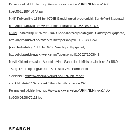
Permanent bildelenke:
http://www.arkivverket.no/URN:NBN:no-a1450-
kb20051018040078.jpg
[xxiii]
Folketelling 1865 for 0706B Sandeherred prestegjeld, Sandefjord kjøpstad,
http://digitalarkivet.arkivverket.no/ft/person/pf01038106001890
[xxiv]
Folketelling 1875 for 0706B Sandeherred prestegjeld, Sandefjord kjøpstad,
http://digitalarkivet.arkivverket.no/ft/person/pf01052138002411
[xxv]
Folketelling 1885 for 0706 Sandefjord kjøpstad,
http://digitalarkivet.arkivverket.no/ft/person/pf01053271003049
[xxvi]
Kildeinformasjon: Vestfold fylke, Sandefjord, Ministerialbok nr. 2 (1880-
1894), Døde og begravede 1891, side 239.
Permanent
sidelenke:
http://www.arkivverket.no/URN:kb_read?
idx_kildeid=4791&idx_id=4791&uid=ny&idx_side=-240
Permanent bildelenke:
http://www.arkivverket.no/URN:NBN:no-a1450-
kb20060628070115.jpg
SEARCH