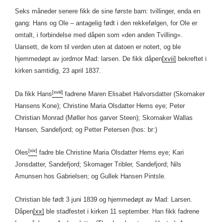
Seks måneder senere fikk de sine første barn: tvillinger, enda en
gang: Hans og Ole – antagelig født i den rekkefølgen, for Ole er
omtalt, i forbindelse med dåpen som «den anden Tvilling».
Uansett, de kom til verden uten at datoen er notert, og ble
hjemmedøpt av jordmor Mad: larsen. De fikk dåpen
[xvii]
bekreftet i
kirken samtidig, 23 april 1837.
[xviii]
Da fikk Hans
fadrene Maren Elisabet Halvorsdatter (Skomaker
Hansens Kone); Christine Maria Olsdatter Hems eye; Peter
Christian Monrad (Møller hos garver Steen); Skomaker Wallas
Hansen, Sandefjord; og Petter Petersen (hos: br:)
[xix]
Oles
fadre ble Christine Maria Olsdatter Hems eye; Kari
Jonsdatter, Sandefjord; Skomager Tribler, Sandefjord; Nils
Amunsen hos Gabrielsen; og Gullek Hansen Pintsle.
Christian ble født 3 juni 1839 og hjemmedøpt av Mad: Larsen.
Dåpen
[xx]
ble stadfestet i kirken 11 september. Han fikk fadrene