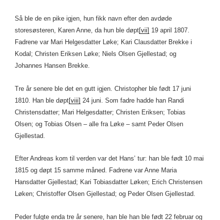
Så ble de en pike igjen, hun fikk navn efter den avdøde
storesøsteren, Karen Anne, da hun ble døpt
[vii]
19 april 1807.
Fadrene var Mari Helgesdatter Løke; Kari Clausdatter Brekke i
Kodal; Christen Eriksen Løke; Niels Olsen Gjellestad; og
Johannes Hansen Brekke.
Tre år senere ble det en gutt igjen. Christopher ble født 17 juni
1810. Han ble døpt
[viii]
24 juni. Som fadre hadde han Randi
Christensdatter; Mari Helgesdatter; Christen Eriksen; Tobias
Olsen; og Tobias Olsen – alle fra Løke – samt Peder Olsen
Gjellestad.
Efter Andreas kom til verden var det Hans’ tur: han ble født 10 mai
1815 og døpt 15 samme måned. Fadrene var Anne Maria
Hansdatter Gjellestad; Kari Tobiasdatter Løken; Erich Christensen
Løken; Christoffer Olsen Gjellestad; og Peder Olsen Gjellestad.
Peder fulgte enda tre år senere, han ble han ble født 22 februar og