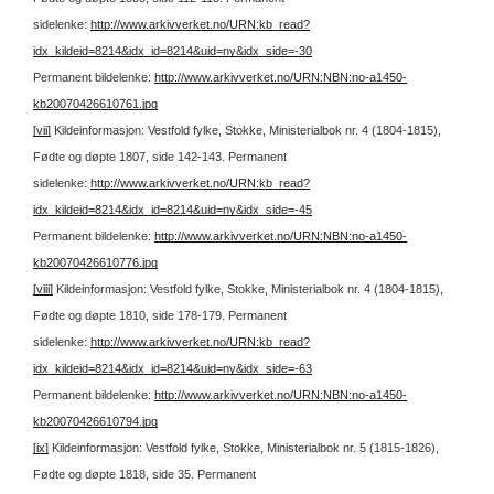
sidelenke:
http://www.arkivverket.no/URN:kb_read?
idx_kildeid=8214&idx_id=8214&uid=ny&idx_side=-30
Permanent bildelenke:
http://www.arkivverket.no/URN:NBN:no-a1450-
kb20070426610761.jpg
[vii]
Kildeinformasjon: Vestfold fylke, Stokke, Ministerialbok nr. 4 (1804-1815),
Fødte og døpte 1807, side 142-143.
Permanent
sidelenke:
http://www.arkivverket.no/URN:kb_read?
idx_kildeid=8214&idx_id=8214&uid=ny&idx_side=-45
Permanent bildelenke:
http://www.arkivverket.no/URN:NBN:no-a1450-
kb20070426610776.jpg
[viii]
Kildeinformasjon: Vestfold fylke, Stokke, Ministerialbok nr. 4 (1804-1815),
Fødte og døpte 1810, side 178-179.
Permanent
sidelenke:
http://www.arkivverket.no/URN:kb_read?
idx_kildeid=8214&idx_id=8214&uid=ny&idx_side=-63
Permanent bildelenke:
http://www.arkivverket.no/URN:NBN:no-a1450-
kb20070426610794.jpg
[ix]
Kildeinformasjon: Vestfold fylke, Stokke, Ministerialbok nr. 5 (1815-1826),
Fødte og døpte 1818, side 35.
Permanent