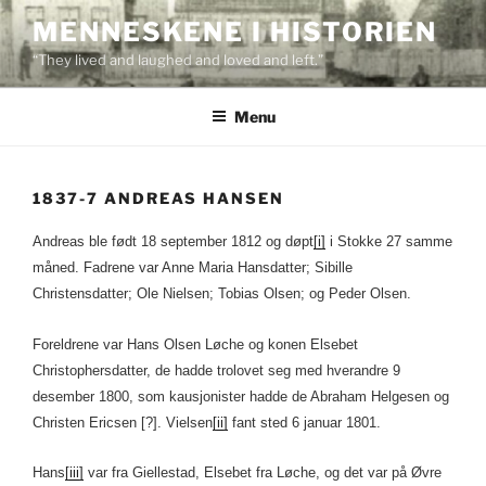
Skip
MENNESKENE I HISTORIEN
to
“They lived and laughed and loved and left.”
content
Menu
1837-7 ANDREAS HANSEN
Andreas ble født 18 september 1812 og døpt
[i]
i Stokke 27 samme
måned. Fadrene var Anne Maria Hansdatter; Sibille
Christensdatter; Ole Nielsen; Tobias Olsen; og Peder Olsen.
Foreldrene var Hans Olsen Løche og konen Elsebet
Christophersdatter, de hadde trolovet seg med hverandre 9
desember 1800, som kausjonister hadde de Abraham Helgesen og
Christen Ericsen [?]. Vielsen
[ii]
fant sted 6 januar 1801.
Hans
[iii]
var fra Giellestad, Elsebet fra Løche, og det var på Øvre