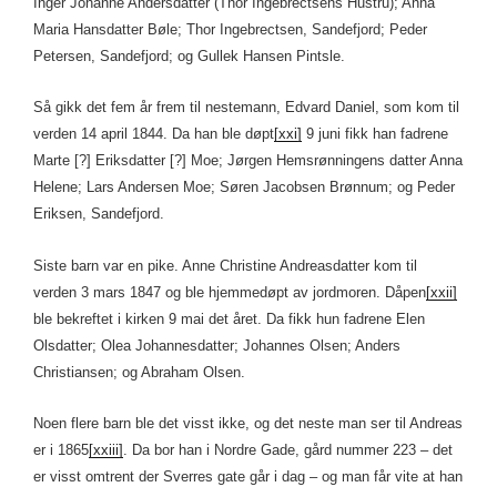
Inger Johanne Andersdatter (Thor Ingebrectsens Hustru); Anna
Maria Hansdatter Bøle; Thor Ingebrectsen, Sandefjord; Peder
Petersen, Sandefjord; og Gullek Hansen Pintsle.
Så gikk det fem år frem til nestemann, Edvard Daniel, som kom til
verden 14 april 1844. Da han ble døpt
[xxi]
9 juni fikk han fadrene
Marte [?] Eriksdatter [?] Moe; Jørgen Hemsrønningens datter Anna
Helene; Lars Andersen Moe; Søren Jacobsen Brønnum; og Peder
Eriksen, Sandefjord.
Siste barn var en pike. Anne Christine Andreasdatter kom til
verden 3 mars 1847 og ble hjemmedøpt av jordmoren. Dåpen
[xxii]
ble bekreftet i kirken 9 mai det året. Da fikk hun fadrene Elen
Olsdatter; Olea Johannesdatter; Johannes Olsen; Anders
Christiansen; og Abraham Olsen.
Noen flere barn ble det visst ikke, og det neste man ser til Andreas
er i 1865
[xxiii]
. Da bor han i Nordre Gade, gård nummer 223 – det
er visst omtrent der Sverres gate går i dag – og man får vite at han