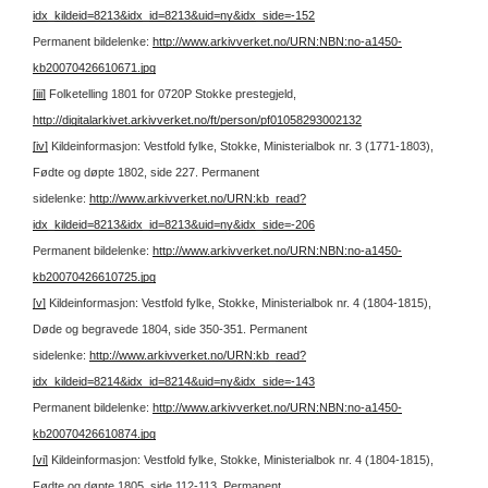
idx_kildeid=8213&idx_id=8213&uid=ny&idx_side=-152
Permanent bildelenke:
http://www.arkivverket.no/URN:NBN:no-a1450-
kb20070426610671.jpg
[iii]
Folketelling 1801 for 0720P Stokke prestegjeld,
http://digitalarkivet.arkivverket.no/ft/person/pf01058293002132
[iv]
Kildeinformasjon: Vestfold fylke, Stokke, Ministerialbok nr. 3 (1771-1803),
Fødte og døpte 1802, side 227.
Permanent
sidelenke:
http://www.arkivverket.no/URN:kb_read?
idx_kildeid=8213&idx_id=8213&uid=ny&idx_side=-206
Permanent bildelenke:
http://www.arkivverket.no/URN:NBN:no-a1450-
kb20070426610725.jpg
[v]
Kildeinformasjon: Vestfold fylke, Stokke, Ministerialbok nr. 4 (1804-1815),
Døde og begravede 1804, side 350-351.
Permanent
sidelenke:
http://www.arkivverket.no/URN:kb_read?
idx_kildeid=8214&idx_id=8214&uid=ny&idx_side=-143
Permanent bildelenke:
http://www.arkivverket.no/URN:NBN:no-a1450-
kb20070426610874.jpg
[vi]
Kildeinformasjon: Vestfold fylke, Stokke, Ministerialbok nr. 4 (1804-1815),
Fødte og døpte 1805, side 112-113.
Permanent