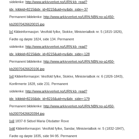
sidelenke:
http://www.arkivverket.no/URN:kb_read?
idx_kildeid=8215&idx_id=8215&uid=ny&idx_side=-37
Permanent bildelenke:
http://www.arkivverket.no/URN:NBN:no-a1450-
kb20070426620015.jpg
[x]
Kildeinformasjon: Vestfold fylke, Stokke, Ministerialbok nr. 5 (1815-1826),
Fødte og døpte 1824, side 134.
Permanent
sidelenke:
http://www.arkivverket.no/URN:kb_read?
idx_kildeid=8215&idx_id=8215&uid=ny&idx_side=-128
Permanent bildelenke:
http://www.arkivverket.no/URN:NBN:no-a1450-
kb20070426620106.jpg
[xi]
Kildeinformasjon: Vestfold fylke, Stokke, Ministerialbok nr. 6 (1826-1843),
Konfirmerte 1828, side 231.
Permanent
sidelenke:
http://www.arkivverket.no/URN:kb_read?
idx_kildeid=8216&idx_id=8216&uid=ny&idx_side=-179
Permanent bildelenke:
http://www.arkivverket.no/URN:NBN:no-a1450-
kb20070426620394.jpg
[xii]
1837-8 Sidsel Maria Olsdatter Rove
[xiii]
Kildeinformasjon: Vestfold fylke, Sandar, Ministerialbok nr. 5 (1832-1847),
Fødte og døpte 1835, side 94-95.
Permanent