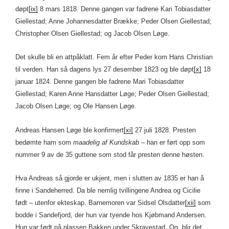
døpt
[ix]
8 mars 1818. Denne gangen var fadrene Kari Tobiasdatter
Giellestad; Anne Johannesdatter Brække; Peder Olsen Giellestad;
Christopher Olsen Giellestad; og Jacob Olsen Løge.
Det skulle bli en attpåklatt. Fem år efter Peder kom Hans Christian
til verden. Han så dagens lys 27 desember 1823 og ble døpt
[x]
18
januar 1824. Denne gangen ble fadrene Mari Tobiasdatter
Giellestad; Karen Anne Hansdatter Løge; Peder Olsen Giellestad;
Jacob Olsen Løge; og Ole Hansen Løge.
Andreas Hansen Løge ble konfirmert
[xi]
27 juli 1828. Presten
bedømte ham som
maadelig af Kundskab
– han er ført opp som
nummer 9 av de 35 guttene som stod får presten denne høsten.
Hva Andreas så gjorde er ukjent, men i slutten av 1835 er han å
finne i Sandeherred. Da ble nemlig tvillingene Andrea og Cicilie
født – utenfor ekteskap. Barnemoren var Sidsel Olsdatter
[xii]
som
bodde i Sandefjord, der hun var tyende hos Kjøbmand Andersen.
Hun var født på plassen Bakken under Skravestad. Og, blir det