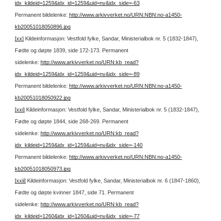
idx_kildeid=1259&idx_id=1259&uid=ny&idx_side=-63
Permanent bildelenke:
http://www.arkivverket.no/URN:NBN:no-a1450-
kb20051018050896.jpg
[xx]
Kildeinformasjon: Vestfold fylke, Sandar, Ministerialbok nr. 5 (1832-1847),
Fødte og døpte 1839, side 172-173.
Permanent
sidelenke:
http://www.arkivverket.no/URN:kb_read?
idx_kildeid=1259&idx_id=1259&uid=ny&idx_side=-89
Permanent bildelenke:
http://www.arkivverket.no/URN:NBN:no-a1450-
kb20051018050922.jpg
[xxi]
Kildeinformasjon: Vestfold fylke, Sandar, Ministerialbok nr. 5 (1832-1847),
Fødte og døpte 1844, side 268-269.
Permanent
sidelenke:
http://www.arkivverket.no/URN:kb_read?
idx_kildeid=1259&idx_id=1259&uid=ny&idx_side=-140
Permanent bildelenke:
http://www.arkivverket.no/URN:NBN:no-a1450-
kb20051018050973.jpg
[xxii]
Kildeinformasjon: Vestfold fylke, Sandar, Ministerialbok nr. 6 (1847-1860),
Fødte og døpte kvinner 1847, side 71.
Permanent
sidelenke:
http://www.arkivverket.no/URN:kb_read?
idx_kildeid=1260&idx_id=1260&uid=ny&idx_side=-77