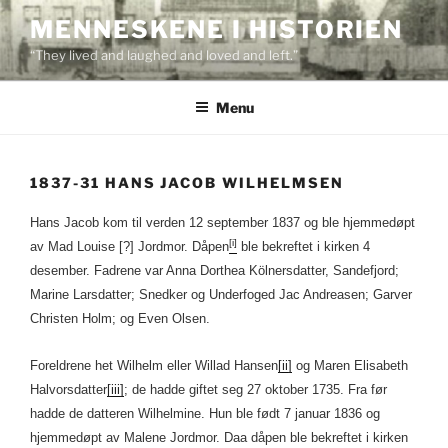
Skip
MENNESKENE I HISTORIEN
to
“They lived and laughed and loved and left.”
content
Menu
1837-31 HANS JACOB WILHELMSEN
Hans Jacob kom til verden 12 september 1837 og ble hjemmedøpt
[i]
av Mad Louise [?] Jordmor. Dåpen
ble bekreftet i kirken 4
desember. Fadrene var Anna Dorthea Kölnersdatter, Sandefjord;
Marine Larsdatter; Snedker og Underfoged Jac Andreasen; Garver
Christen Holm; og Even Olsen.
Foreldrene het Wilhelm eller Willad Hansen
[ii]
og Maren Elisabeth
Halvorsdatter
[iii]
; de hadde giftet seg 27 oktober 1735. Fra før
hadde de datteren Wilhelmine. Hun ble født 7 januar 1836 og
hjemmedøpt av Malene Jordmor. Daa dåpen ble bekreftet i kirken