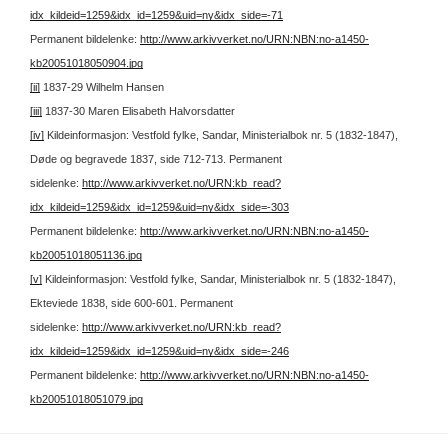
idx_kildeid=1259&idx_id=1259&uid=ny&idx_side=-71
Permanent bildelenke:
http://www.arkivverket.no/URN:NBN:no-a1450-
kb20051018050904.jpg
[ii]
1837-29 Wilhelm Hansen
[iii]
1837-30 Maren Elisabeth Halvorsdatter
[iv]
Kildeinformasjon: Vestfold fylke, Sandar, Ministerialbok nr. 5 (1832-1847),
Døde og begravede 1837, side 712-713.
Permanent
sidelenke:
http://www.arkivverket.no/URN:kb_read?
idx_kildeid=1259&idx_id=1259&uid=ny&idx_side=-303
Permanent bildelenke:
http://www.arkivverket.no/URN:NBN:no-a1450-
kb20051018051136.jpg
[v]
Kildeinformasjon: Vestfold fylke, Sandar, Ministerialbok nr. 5 (1832-1847),
Ekteviede 1838, side 600-601.
Permanent
sidelenke:
http://www.arkivverket.no/URN:kb_read?
idx_kildeid=1259&idx_id=1259&uid=ny&idx_side=-246
Permanent bildelenke:
http://www.arkivverket.no/URN:NBN:no-a1450-
kb20051018051079.jpg