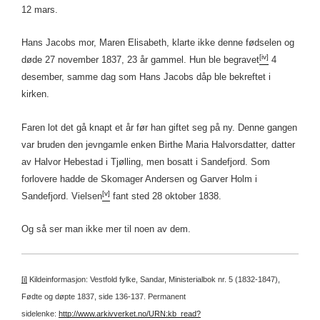
12 mars.
Hans Jacobs mor, Maren Elisabeth, klarte ikke denne fødselen og
[iv]
døde 27 november 1837, 23 år gammel. Hun ble begravet
4
desember, samme dag som Hans Jacobs dåp ble bekreftet i
kirken.
Faren lot det gå knapt et år før han giftet seg på ny. Denne gangen
var bruden den jevngamle enken Birthe Maria Halvorsdatter, datter
av Halvor Hebestad i Tjølling, men bosatt i Sandefjord. Som
forlovere hadde de Skomager Andersen og Garver Holm i
[v]
Sandefjord. Vielsen
fant sted 28 oktober 1838.
Og så ser man ikke mer til noen av dem.
[i]
Kildeinformasjon: Vestfold fylke, Sandar, Ministerialbok nr. 5 (1832-1847),
Fødte og døpte 1837, side 136-137.
Permanent
sidelenke:
http://www.arkivverket.no/URN:kb_read?