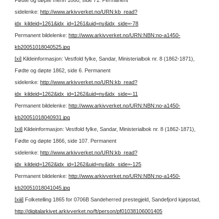
Fødte og døpte menn 1860, side 71.
Permanent
sidelenke:
http://www.arkivverket.no/URN:kb_read?
idx_kildeid=1261&idx_id=1261&uid=ny&idx_side=-78
Permanent bildelenke:
http://www.arkivverket.no/URN:NBN:no-a1450-
kb20051018040525.jpg
[xi]
Kildeinformasjon: Vestfold fylke, Sandar, Ministerialbok nr. 8 (1862-1871),
Fødte og døpte 1862, side 6.
Permanent
sidelenke:
http://www.arkivverket.no/URN:kb_read?
idx_kildeid=1262&idx_id=1262&uid=ny&idx_side=-11
Permanent bildelenke:
http://www.arkivverket.no/URN:NBN:no-a1450-
kb20051018040931.jpg
[xii]
Kildeinformasjon: Vestfold fylke, Sandar, Ministerialbok nr. 8 (1862-1871),
Fødte og døpte 1866, side 107.
Permanent
sidelenke:
http://www.arkivverket.no/URN:kb_read?
idx_kildeid=1262&idx_id=1262&uid=ny&idx_side=-125
Permanent bildelenke:
http://www.arkivverket.no/URN:NBN:no-a1450-
kb20051018041045.jpg
[xiii]
Folketelling 1865 for 0706B Sandeherred prestegjeld, Sandefjord kjøpstad,
http://digitalarkivet.arkivverket.no/ft/person/pf01038106001405