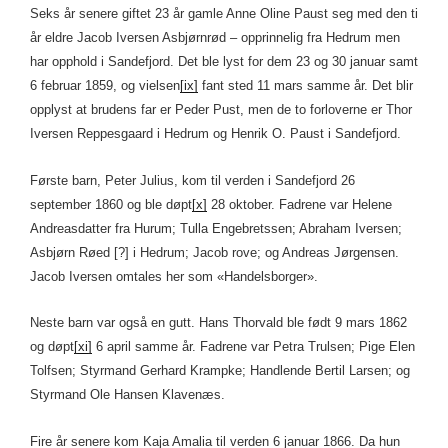
Seks år senere giftet 23 år gamle Anne Oline Paust seg med den ti
år eldre Jacob Iversen Asbjørnrød – opprinnelig fra Hedrum men
har opphold i Sandefjord. Det ble lyst for dem 23 og 30 januar samt
6 februar 1859, og vielsen
[ix]
fant sted 11 mars samme år. Det blir
opplyst at brudens far er Peder Pust, men de to forloverne er Thor
Iversen Reppesgaard i Hedrum og Henrik O. Paust i Sandefjord.
Første barn, Peter Julius, kom til verden i Sandefjord 26
september 1860 og ble døpt
[x]
28 oktober. Fadrene var Helene
Andreasdatter fra Hurum; Tulla Engebretssen; Abraham Iversen;
Asbjørn Røed [?] i Hedrum; Jacob rove; og Andreas Jørgensen.
Jacob Iversen omtales her som «Handelsborger».
Neste barn var også en gutt. Hans Thorvald ble født 9 mars 1862
og døpt
[xi]
6 april samme år. Fadrene var Petra Trulsen; Pige Elen
Tolfsen; Styrmand Gerhard Krampke; Handlende Bertil Larsen; og
Styrmand Ole Hansen Klavenæs.
Fire år senere kom Kaja Amalia til verden 6 januar 1866. Da hun