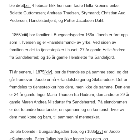
ble døpt
[xii]
4 februar fikk hun som fadre Hella Krøiens enke;
Bolette Guttormsen; Andreas Truelsen, Styrmand; Christian Aug.
Pedersen, Handelsbetjent; og Petter Jacobsen Dahl.
I 1865
[xiii]
bor familien i Buegaardsgaden 166a. Jacob er ført opp
som I. Iversen og er «handelsmand» av yrke. Ved siden av
familien er det to tjenestepiker i huset: 27 år gamle Helle Andrea
fra Sandeherred; og 16 år gamle Hendriette fra Sandefjord.
Ti år senere, i 1875
[xiv]
, bor de fremdeles på samme sted, og det
går fremover: Jacob er nå «Handelsborger og Skibsreder». Det er
fremdeles to tjenestepiker hos dem, men ikke de samme. Den ene
er 24 år gamle Inger Maria Thorsen fra Hedrum; den andre er 29 år
gamle Maren Andrea Nilsdatter fra Sandeherred. På eiendommen
er det to andre husstander, en sjømann og en kontorist, hver av
dem med kone og barn, til sammen ni mennesker.
De ble boende i Buegaardsgaden 166, og i 1885
[xv]
er Jacob
«Kjøbmand». Peter Julius bor ikke lenger hos dem, og