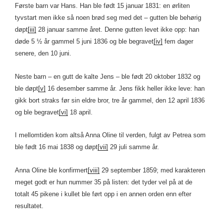
Første barn var Hans. Han ble født 15 januar 1831: en ørliten
tyvstart men ikke så noen brød seg med det – gutten ble behørig
døpt
[iii]
28 januar samme året. Denne gutten levet ikke opp: han
døde 5 ½ år gammel 5 juni 1836 og ble begravet
[iv]
fem dager
senere, den 10 juni.
Neste barn – en gutt de kalte Jens – ble født 20 oktober 1832 og
ble døpt
[v]
16 desember samme år. Jens fikk heller ikke leve: han
gikk bort straks før sin eldre bror, tre år gammel, den 12 april 1836
og ble begravet
[vi]
18 april.
I mellomtiden kom altså Anna Oline til verden, fulgt av Petrea som
ble født 16 mai 1838 og døpt
[vii]
29 juli samme år.
Anna Oline ble konfirmert
[viii]
29 september 1859; med karakteren
meget godt er hun nummer 35 på listen: det tyder vel på at de
totalt 45 pikene i kullet ble ført opp i en annen orden enn efter
resultatet.