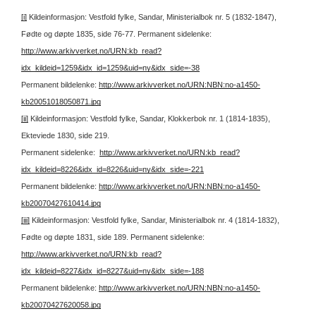
[i]
Kildeinformasjon: Vestfold fylke, Sandar, Ministerialbok nr. 5 (1832-1847),
Fødte og døpte 1835, side 76-77.
Permanent sidelenke:
http://www.arkivverket.no/URN:kb_read?
idx_kildeid=1259&idx_id=1259&uid=ny&idx_side=-38
Permanent bildelenke:
http://www.arkivverket.no/URN:NBN:no-a1450-
kb20051018050871.jpg
[ii]
Kildeinformasjon: Vestfold fylke, Sandar, Klokkerbok nr. 1 (1814-1835),
Ekteviede 1830, side 219.
Permanent sidelenke:
http://www.arkivverket.no/URN:kb_read?
idx_kildeid=8226&idx_id=8226&uid=ny&idx_side=-221
Permanent bildelenke:
http://www.arkivverket.no/URN:NBN:no-a1450-
kb20070427610414.jpg
[iii]
Kildeinformasjon: Vestfold fylke, Sandar, Ministerialbok nr. 4 (1814-1832),
Fødte og døpte 1831, side 189.
Permanent sidelenke:
http://www.arkivverket.no/URN:kb_read?
idx_kildeid=8227&idx_id=8227&uid=ny&idx_side=-188
Permanent bildelenke:
http://www.arkivverket.no/URN:NBN:no-a1450-
kb20070427620058.jpg