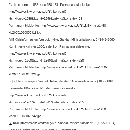
Fødte og døpte 1838, side 150-151.
Permanent sidelenke:
http://www.arkivverket.no/URN:kb_read?
idx_kildeid=1259&idx_id=1259&uid=ny&idx_side=-78
Permanent bildelenke:
http://www.arkivverket.no/URN:NBN:no-a1450-
kb20051018050911.jpg
[viii]
Kildeinformasjon: Vestfold fylke, Sandar, Ministerialbok nr. 6 (1847-1860),
Konfirmerte kvinner 1850, side 214.
Permanent sidelenke:
http://www.arkivverket.no/URN:kb_read?
idx_kildeid=1260&idx_id=1260&uid=ny&idx_side=-220
Permanent bildelenke:
http://www.arkivverket.no/URN:NBN:no-a1450-
kb20051018040221.jpg
[ix]
Kildeinformasjon: Vestfold fylke, Sandar, Ministerialbok nr. 7 (1855-1861),
Ekteviede 1859, side 323.
Permanent sidelenke:
http://www.arkivverket.no/URN:kb_read?
idx_kildeid=1261&idx_id=1261&uid=ny&idx_side=-295
Permanent bildelenke:
http://www.arkivverket.no/URN:NBN:no-a1450-
kb20051018040742.jpg
[x]
Kildeinformasjon: Vestfold fylke, Sandar, Ministerialbok nr. 7 (1855-1861),