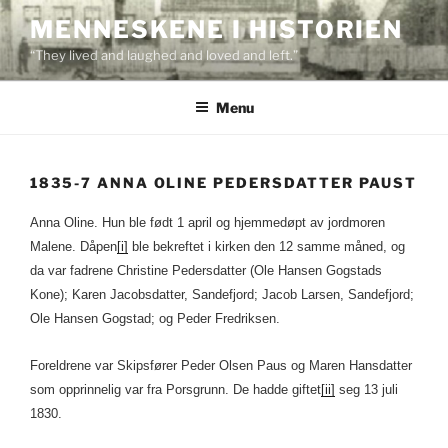
Skip
MENNESKENE I HISTORIEN
to
“They lived and laughed and loved and left.”
content
Menu
1835-7 ANNA OLINE PEDERSDATTER PAUST
Anna Oline. Hun ble født 1 april og hjemmedøpt av jordmoren
Malene. Dåpen
[i]
ble bekreftet i kirken den 12 samme måned, og
da var fadrene Christine Pedersdatter (Ole Hansen Gogstads
Kone); Karen Jacobsdatter, Sandefjord; Jacob Larsen, Sandefjord;
Ole Hansen Gogstad; og Peder Fredriksen.
Foreldrene var Skipsfører Peder Olsen Paus og Maren Hansdatter
som opprinnelig var fra Porsgrunn. De hadde giftet
[ii]
seg 13 juli
1830.