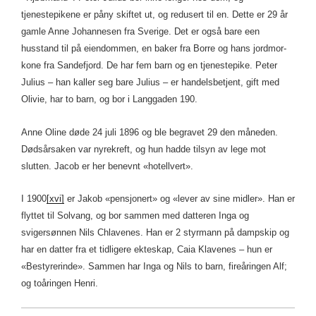
tjenestepikene er påny skiftet ut, og redusert til en. Dette er 29 år
gamle Anne Johannesen fra Sverige. Det er også bare een
husstand til på eiendommen, en baker fra Borre og hans jordmor-
kone fra Sandefjord. De har fem barn og en tjenestepike. Peter
Julius – han kaller seg bare Julius – er handelsbetjent, gift med
Olivie, har to barn, og bor i Langgaden 190.
Anne Oline døde 24 juli 1896 og ble begravet 29 den måneden.
Dødsårsaken var nyrekreft, og hun hadde tilsyn av lege mot
slutten. Jacob er her benevnt «hotellvert».
I 1900
[xvi]
er Jakob «pensjonert» og «lever av sine midler». Han er
flyttet til Solvang, og bor sammen med datteren Inga og
svigersønnen Nils Chlavenes. Han er 2 styrmann på dampskip og
har en datter fra et tidligere ekteskap, Caia Klavenes – hun er
«Bestyrerinde». Sammen har Inga og Nils to barn, fireåringen Alf;
og toåringen Henri.