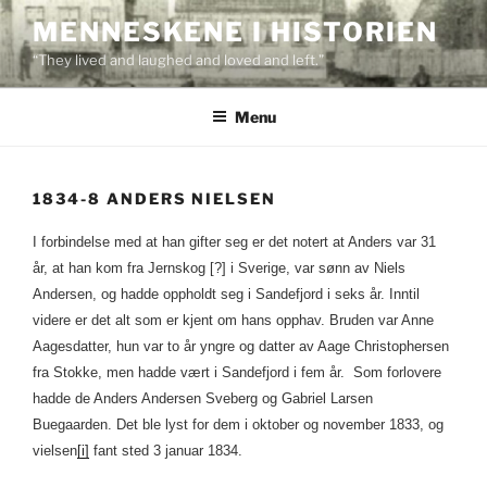
Skip
MENNESKENE I HISTORIEN
to
“They lived and laughed and loved and left.”
content
Menu
1834-8 ANDERS NIELSEN
I forbindelse med at han gifter seg er det notert at Anders var 31
år, at han kom fra Jernskog [?] i Sverige, var sønn av Niels
Andersen, og hadde oppholdt seg i Sandefjord i seks år. Inntil
videre er det alt som er kjent om hans opphav. Bruden var Anne
Aagesdatter, hun var to år yngre og datter av Aage Christophersen
fra Stokke, men hadde vært i Sandefjord i fem år. Som forlovere
hadde de Anders Andersen Sveberg og Gabriel Larsen
Buegaarden. Det ble lyst for dem i oktober og november 1833, og
vielsen
[i]
fant sted 3 januar 1834.