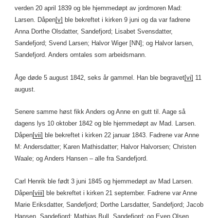
verden 20 april 1839 og ble hjemmedøpt av jordmoren Mad:
Larsen. Dåpen
[v]
ble bekreftet i kirken 9 juni og da var fadrene
Anna Dorthe Olsdatter, Sandefjord; Lisabet Svensdatter,
Sandefjord; Svend Larsen; Halvor Wiger [NN]; og Halvor larsen,
Sandefjord. Anders omtales som arbeidsmann.
Åge døde 5 august 1842, seks år gammel. Han ble begravet
[vi]
11
august.
Senere samme høst fikk Anders og Anne en gutt til. Aage så
dagens lys 10 oktober 1842 og ble hjemmedøpt av Mad. Larsen.
Dåpen
[vii]
ble bekreftet i kirken 22 januar 1843. Fadrene var Anne
M: Andersdatter; Karen Mathisdatter; Halvor Halvorsen; Christen
Waale; og Anders Hansen – alle fra Sandefjord.
Carl Henrik ble født 3 juni 1845 og hjemmedøpt av Mad Larsen.
Dåpen
[viii]
ble bekreftet i kirken 21 september. Fadrene var Anne
Marie Eriksdatter, Sandefjord; Dorthe Larsdatter, Sandefjord; Jacob
Hansen, Sandefjord; Mathias Bull, Sandefjord; og Even Olsen,