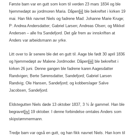
Første barn var en gutt som kom til verden 23 mars 1834 og ble
hjemmedøpt av jordmoren Maria. Dåpen
[ii]
ble bekreftet i kirken 19
mai. Han fikk navnet Niels og fadrene Mad: Johanne Marie Kruge;
P: Andrea Andersdatter; Gabriel Larsen; Andreas Olsen; og Mikkel
Andersen – alle fra Sandefjord. Det går frem av innskriften at
Anders var arbeidsmann av yrke.
Litt over to år senere ble det en gutt til. Aage ble født 30 april 1836
og hjemmedøpt av Malene Jordmoder. Dåpen
[iii]
ble bekreftet i
kirken 26 juni. Denne gangen ble fadrene karen Aagesdatter
Randvigen; Berte Sørensdatter, Sandefjord; Gabriel Larsen
Randvig; Ole Hansen, Sandefjord; og kobberslager Salve
Jacobsen, Sandefjord.
Eldstegutten Niels døde 13 oktober 1837, 3 ½ år gammel. Han ble
begravet
[iv]
19 oktober. I denne forbindelse omtales Anders som
skipstømmermann.
Tredje barn var også en gutt, og han fikk navnet Niels. Han kom til