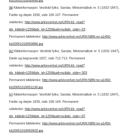
kb20051018050858.jpg
[iii]
Kildeinformasjon: Vestfold fylke, Sandar, Ministerialbok nr. 5 (1832-1847),
Fødte og døpte 1836, side 106-107.
Permanent
sidelenke:
http://www.arkivverket.no/URN:kb_read?
idx_kildeid=1259&idx_id=1259&uid=ny&idx_side=-53
Permanent bildelenke:
http://www.arkivverket.no/URN:NBN:no-a1450-
kb20051018050886.jpg
[iv]
Kildeinformasjon: Vestfold fylke, Sandar, Ministerialbok nr. 5 (1832-1847),
Døde og begravede 1837, side 712-713.
Permanent
sidelenke:
http://www.arkivverket.no/URN:kb_read?
idx_kildeid=1259&idx_id=1259&uid=ny&idx_side=-303
Permanent bildelenke:
http://www.arkivverket.no/URN:NBN:no-a1450-
kb20051018051136.jpg
[v]
Kildeinformasjon: Vestfold fylke, Sandar, Ministerialbok nr. 5 (1832-1847),
Fødte og døpte 1839, side 168-169.
Permanent
sidelenke:
http://www.arkivverket.no/URN:kb_read?
idx_kildeid=1259&idx_id=1259&uid=ny&idx_side=-87
Permanent bildelenke:
http://www.arkivverket.no/URN:NBN:no-a1450-
kb20051018050920.jpg