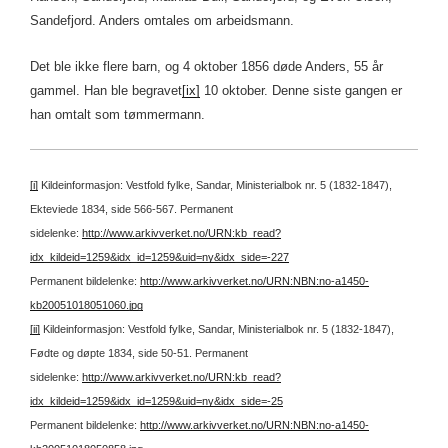
Sandefjord. Anders omtales om arbeidsmann.
Det ble ikke flere barn, og 4 oktober 1856 døde Anders, 55 år
gammel. Han ble begravet
[ix]
10 oktober. Denne siste gangen er
han omtalt som tømmermann.
[i]
Kildeinformasjon: Vestfold fylke, Sandar, Ministerialbok nr. 5 (1832-1847),
Ekteviede 1834, side 566-567.
Permanent
sidelenke:
http://www.arkivverket.no/URN:kb_read?
idx_kildeid=1259&idx_id=1259&uid=ny&idx_side=-227
Permanent bildelenke:
http://www.arkivverket.no/URN:NBN:no-a1450-
kb20051018051060.jpg
[ii]
Kildeinformasjon: Vestfold fylke, Sandar, Ministerialbok nr. 5 (1832-1847),
Fødte og døpte 1834, side 50-51.
Permanent
sidelenke:
http://www.arkivverket.no/URN:kb_read?
idx_kildeid=1259&idx_id=1259&uid=ny&idx_side=-25
Permanent bildelenke:
http://www.arkivverket.no/URN:NBN:no-a1450-