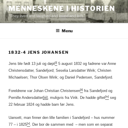
Skip
MENNESKENE I HISTORIEN
to
“They lived and laughed and loved and left.”
content
Menu
1832-4 JENS JOHANSEN
[i]
Jens ble født 13 juli og døpt
5 august 1832 og fadrene var Anne
Christensdatter, Sandefjord; Seselia Larsdatter Wirik; Christen
Michaelsen; Thor Olsen Wirik; og Daniel Pedersen, Sandefjord.
[ii]
Foreldrene var Johan Christian Christensen
fra Sandefjord og
[iv]
Pernille Andersdatter
[iii]
, muligvis fra Virik. De hadde giftet
seg
22 februar 1824 og hadde barn før Jens.
Uansett, man finner den lille familien i Sandefjord – hus nummer
[v]
77 – i 1825
. Der bor de sammen med – men som en separat