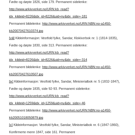
Fødte og døpte 1826, side 179.
Permanent sidelenke:
http://www.arkivverket.no/URN:kb_read?
idx_kildeid=8226&idx_id=8226&uid=ny&idx_side=-181
Permanent bildelenke:
http://www.arkivverket.no/URN:NBN:no-a1450-
kb20070427610374.jpg
[viii]
Kildeinformasjon: Vestfold fylke, Sandar, Klokkerbok nr. 1 (1814-1835),
Fødte og døpte 1830, side 313.
Permanent sidelenke:
http://www.arkivverket.no/URN:kb_read?
idx_kildeid=8226&idx_id=8226&uid=ny&idx_side=-314
Permanent bildelenke:
http://www.arkivverket.no/URN:NBN:no-a1450-
kb20070427610507.jpg
[ix]
Kildeinformasjon: Vestfold fylke, Sandar, Ministerialbok nr. 5 (1832-1847),
Fødte og døpte 1835, side 92-93.
Permanent sidelenke:
http://www.arkivverket.no/URN:kb_read?
idx_kildeid=1259&idx_id=1259&uid=ny&idx_side=-46
Permanent bildelenke:
http://www.arkivverket.no/URN:NBN:no-a1450-
kb20051018050879.jpg
[x]
Kildeinformasjon: Vestfold fylke, Sandar, Ministerialbok nr. 6 (1847-1860),
Konfirmerte menn 1847, side 161.
Permanent