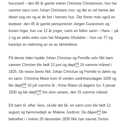
husstand – den 68 år gamle enken Christine Christensen, hun har
samme navn som Johan Christians mor, og det er vel henne det
dreier seg om og at de bor i hennes hus. Der finner man også en
leieboer: den 45 år gamle pensjonisten Jørgen Gunenrsen og
konen Inger, hun var 12 år yngre, samt en felles sønn – Hans – på
2 og en eldre enke som het Margrete Olsdatter – hun var 77 og
kanskje en slektning av en av ektefellene.
På denne tiden hadde Johan Christian og Pernille selv fått barn:
[vi]
sønnen Christen ble født 13 juni og døpt
24 samme måned i
1825. De neste årene fikk Johan Christian og Pernille to døtre og
en sønn. Christine Marie kom til verden sankthansdagen 1826 og
[vii]
ble døpt
16 juli samme år ; Anne Maria så dagens lys 3 januar
[viii]
1830 og ble døpt
fire uker senere, den 31 samme måned.
Ett barn til, efter Jens, skulle det bli, en sønn som ble født 12
[ix]
august og hjemmedøpt av Malene Jordmor. Da dåpen
ble
bekreftet i i kirken 20 desember 1835 fikk han navnet Simon.