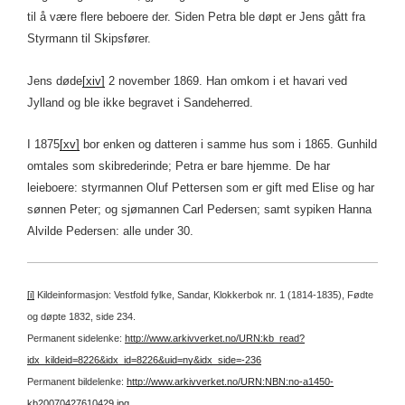
til å være flere beboere der. Siden Petra ble døpt er Jens gått fra
Styrmann til Skipsfører.
Jens døde
[xiv]
2 november 1869. Han omkom i et havari ved
Jylland og ble ikke begravet i Sandeherred.
I 1875
[xv]
bor enken og datteren i samme hus som i 1865. Gunhild
omtales som skibrederinde; Petra er bare hjemme. De har
leieboere: styrmannen Oluf Pettersen som er gift med Elise og har
sønnen Peter; og sjømannen Carl Pedersen; samt sypiken Hanna
Alvilde Pedersen: alle under 30.
[i]
Kildeinformasjon: Vestfold fylke, Sandar, Klokkerbok nr. 1 (1814-1835), Fødte
og døpte 1832, side 234.
Permanent sidelenke:
http://www.arkivverket.no/URN:kb_read?
idx_kildeid=8226&idx_id=8226&uid=ny&idx_side=-236
Permanent bildelenke:
http://www.arkivverket.no/URN:NBN:no-a1450-
kb20070427610429.jpg