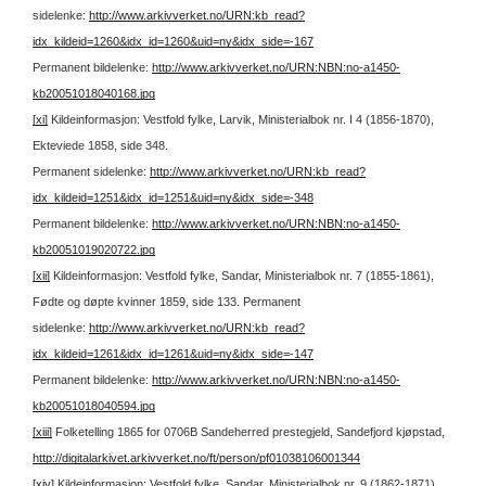
sidelenke:
http://www.arkivverket.no/URN:kb_read?
idx_kildeid=1260&idx_id=1260&uid=ny&idx_side=-167
Permanent bildelenke:
http://www.arkivverket.no/URN:NBN:no-a1450-
kb20051018040168.jpg
[xi]
Kildeinformasjon: Vestfold fylke, Larvik, Ministerialbok nr. I 4 (1856-1870),
Ekteviede 1858, side 348.
Permanent sidelenke:
http://www.arkivverket.no/URN:kb_read?
idx_kildeid=1251&idx_id=1251&uid=ny&idx_side=-348
Permanent bildelenke:
http://www.arkivverket.no/URN:NBN:no-a1450-
kb20051019020722.jpg
[xii]
Kildeinformasjon: Vestfold fylke, Sandar, Ministerialbok nr. 7 (1855-1861),
Fødte og døpte kvinner 1859, side 133.
Permanent
sidelenke:
http://www.arkivverket.no/URN:kb_read?
idx_kildeid=1261&idx_id=1261&uid=ny&idx_side=-147
Permanent bildelenke:
http://www.arkivverket.no/URN:NBN:no-a1450-
kb20051018040594.jpg
[xiii]
Folketelling 1865 for 0706B Sandeherred prestegjeld, Sandefjord kjøpstad,
http://digitalarkivet.arkivverket.no/ft/person/pf01038106001344
[xiv]
Kildeinformasjon: Vestfold fylke, Sandar, Ministerialbok nr. 9 (1862-1871),