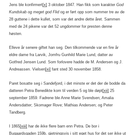
Jens ble konfirmert
[x]
3 oktober 1847. Han fikk som karakter
God
Kundskab og meget god Flid
og er ført opp som nummer tre av de
28 guttene i dette kullet, som var det andre dette året. Sammen
med de 24 pikene var det 52 ungdommer for presten denne
høsten.
Elleve år senere giftet han seg. Den tilkommende var en fire år
eldre dame fra Larvik, Jomfru Gunhild Marie Lund, datter av
Gotfred Jensen Lund. Som forlovere hadde de M. Andersen og J.
Andreassen. Vielsen
[xi]
fant sted 30 november 1858.
Paret bosatte seg i Sandefjord, i det minste er det der de bodde da
datteren Petra Benedikte kom til verden 5 og ble døpt
[xii]
25
september 1859. Fadrene ble Anne Marie Svendsen; Amalia
Andersdatter; Skomager Rove; Mathias Andersen; og Peter
Tandberg.
I 1865
[xiii]
har de ikke flere barn enn Petra. De bor i
Bugaardsgaden 159b, gjetningsvis i sitt eget hus for det ser ikke ut