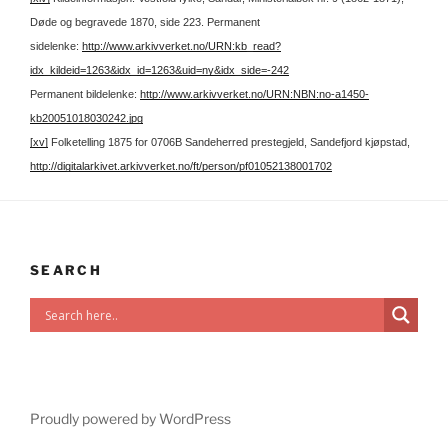
Døde og begravede 1870, side 223.
Permanent
sidelenke:
http://www.arkivverket.no/URN:kb_read?
idx_kildeid=1263&idx_id=1263&uid=ny&idx_side=-242
Permanent bildelenke:
http://www.arkivverket.no/URN:NBN:no-a1450-
kb20051018030242.jpg
[xv]
Folketelling 1875 for 0706B Sandeherred prestegjeld, Sandefjord kjøpstad,
http://digitalarkivet.arkivverket.no/ft/person/pf01052138001702
SEARCH
Proudly powered by WordPress