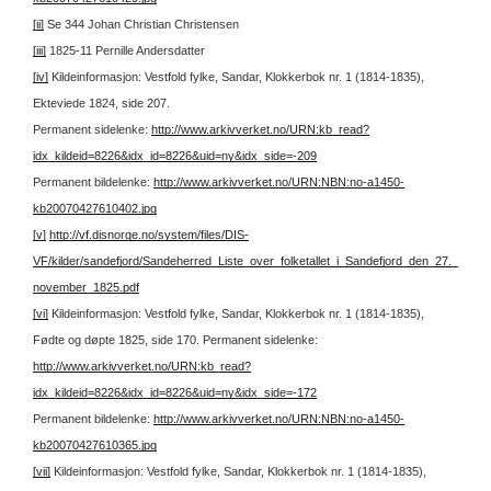
[ii]
Se 344 Johan Christian Christensen
[iii]
1825-11 Pernille Andersdatter
[iv]
Kildeinformasjon: Vestfold fylke, Sandar, Klokkerbok nr. 1 (1814-1835),
Ekteviede 1824, side 207.
Permanent sidelenke:
http://www.arkivverket.no/URN:kb_read?
idx_kildeid=8226&idx_id=8226&uid=ny&idx_side=-209
Permanent bildelenke:
http://www.arkivverket.no/URN:NBN:no-a1450-
kb20070427610402.jpg
[v]
http://vf.disnorge.no/system/files/DIS-
VF/kilder/sandefjord/Sandeherred_Liste_over_folketallet_i_Sandefjord_den_27._
november_1825.pdf
[vi]
Kildeinformasjon: Vestfold fylke, Sandar, Klokkerbok nr. 1 (1814-1835),
Fødte og døpte 1825, side 170.
Permanent sidelenke:
http://www.arkivverket.no/URN:kb_read?
idx_kildeid=8226&idx_id=8226&uid=ny&idx_side=-172
Permanent bildelenke:
http://www.arkivverket.no/URN:NBN:no-a1450-
kb20070427610365.jpg
[vii]
Kildeinformasjon: Vestfold fylke, Sandar, Klokkerbok nr. 1 (1814-1835),