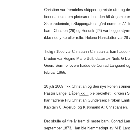
Christian var fremdeles skipper og reiste ute, og de
finner Julius som pleiesønn hos den 56 år gamle e
Skibsrederinde, i Skippergatens gård nummer 77.
barn, Christen (26) og Hendrik (24) var begge styr
ikke noe yrke eller rolle. Helene Hansdatter var 28
Tidlig i 1866 var Christian i Christiania: han hadde l
Bruden var Regine Marie Bull, datter av Niels G Bul
Goen. Som forlovere hadde de Conrad Langaard og 
februar 1866.
10 juli 1869 fikk Christian og den nye konen sønn
Pastor Lange. Dåpen
[xxiii]
ble bekreftet i kirken i
han fadrene Fru Christian Gundersen; Frøken Emil
Kapitain C: Agerup; og Kjøbmand A: Christiansen.
Det skulle gå fire år frem til neste barn, Conrad L
september 1873. Han ble hjemmedøpt av M B Lan