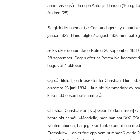
annet vis også: drengen Antonjs Hansen (16) og tj
Andrea (25).
Så gikk det noen år før Carl så dagens lys: han bl
januar 1829; Hans fulgte 2 august 1830 med påføl
Seks uker senere døde Petrea 20 september 1830 
28 september. Dagen efter at Petrea ble begravet d
begravet 4 oktober.
Og så, tilslutt, en lillesøster for Christian. Hun fi
ankomst 26 juni 1834 – hun ble hjemmedøpt av so
kirken 30 desember samme år.
Christian Christiansen [sic] Goen ble konfirmert
[xvi
beste skussmål: «Maadelig, men han har [XX] [XX]
Konfirmationen, har jeg ikke Tank e om at han med
Fremskrit». Han er ført opp som nummer 6 av de