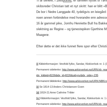
Ti år senere, i 1885
[xxvii]
, er familien flyttet til T
skibsreder Christian tatt et nyt skritt: han er blitt
De bor i Nedre Langgade 40, tydeligvis en leiegår
noen annen forbindelse med hverandre enn adres
16 år gammel pike, Jomfru Henriette Bull fra Bakke
slektning av Regine – og tjenestepiken Gjerthine 
Maagerø.
Efter dette er det ikke funnet flere spor efter Christ
[i]
Kildeinformasjon: Vestfold fylke, Sandar, Klokkerbok nr. 1
Permanent sidelenke:
http://www.arkivverket.no/URN:kb_re
idx_kildeid=8226&idx_id=8226&uid=ny&idx_side=-235
Permanent bildelenke:
http://www.arkivverket.no/URN:NBN:
[ii]
Se 1814-13 Anders Christiansen Goen
[iii]
1819-21 Anne Cathrine Tribler
[iv]
Kildeinformasjon: Vestfold fylke, Sandar, Klokkerbok nr. 1
Permanent sidelenke:
http://www.arkivverket.no/URN:kb_re