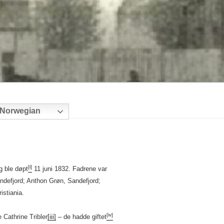
Norwegian
[i]
g ble døpt
11 juni 1832. Fadrene var
defjord; Anthon Grøn, Sandefjord;
istiania.
[iv]
Cathrine Tribler
[iii]
– de hadde giftet