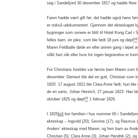
seg i Sandefjord 30 desember 1817 og hadde flere b
Faren hadde vært gift før, det hadde også hans før
er nokså udokumentert. Gjennom det ekteskapet kj
bygninger som senere er blitt til Hotel Kong Carl i 
[vi]
felles barn, en pike, som ble født 18 juni og døpt
Maren Feldballe døde en eller annen gang i løpet a
slått fast når eller hvor for ingen begravelse er funn
For Christians foreldre var første barn Maren som 
desember. Dernest ble det en gutt, Christian som b
1820. 17 august 1821 ble Clara Anne født; hun ble 
de en sønn, Johan Henrich, 27 januar 1823. Han bl
[x]
oktober 1825 og døpt
1 februar 1826.
I 1825
[xi]
bor familien i hus nummer 65 i Sandefjor
ekteskap – Ingvold (20); Sevrine (17); og Rasmus 
Anders’ ekteskap med Maren; og fem barn av Ander
Christian (5); Clara Anne (3); Johan Hendrik (2); og