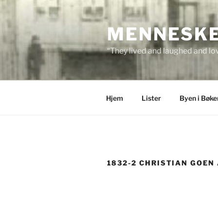
Skip
to
MENNESKEN
content
“They lived and laughed and lov
Hjem
Lister
Byen i Bøke
1832-2 CHRISTIAN GOEN