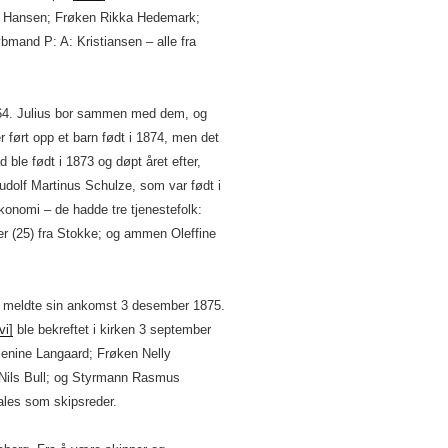
[?] Hansen; Frøken Rikka Hedemark;
mand P: A: Kristiansen – alle fra
 64. Julius bor sammen med dem, og
 ført opp et barn født i 1874, men det
 ble født i 1873 og døpt året efter,
Rudolf Martinus Schulze, som var født i
konomi – de hadde tre tjenestefolk:
ter (25) fra Stokke; og ammen Oleffine
r meldte sin ankomst 3 desember 1875.
vi]
ble bekreftet i kirken 3 september
lenine Langaard; Frøken Nelly
Nils Bull; og Styrmann Rasmus
ales som skipsreder.