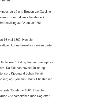
 høsten.
kipper, og så gift. Bruden var Caroline
tensen. Som forlovere hadde de A. C.
ter bevilling av 22 januar 1861.
lys 16 mai 1862. Hun ble
 dåpen kunne bekreftes i kirken døde
t 16 februar 1864 og ble hjemmedøpt av
mars. Da fikk han navnet Julius og
istensen; Kjøbmand Johan Henrik
iansen; og Sjømann Henrik Christensen.
en døde 25 februar 1864. Hun ble
øde «Af barselfeber 10de Dag efter