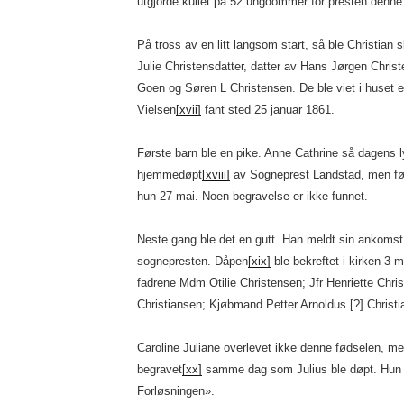
utgjorde kullet på 52 ungdommer for presten denne
På tross av en litt langsom start, så ble Christian s
Julie Christensdatter, datter av Hans Jørgen Chris
Goen og Søren L Christensen. De ble viet i huset ef
Vielsen
[xvii]
fant sted 25 januar 1861.
Første barn ble en pike. Anne Cathrine så dagens 
hjemmedøpt
[xviii]
av Sogneprest Landstad, men før
hun 27 mai. Noen begravelse er ikke funnet.
Neste gang ble det en gutt. Han meldt sin ankoms
sognepresten. Dåpen
[xix]
ble bekreftet i kirken 3 
fadrene Mdm Otilie Christensen; Jfr Henriette Chr
Christiansen; Kjøbmand Petter Arnoldus [?] Christ
Caroline Juliane overlevet ikke denne fødselen, m
begravet
[xx]
samme dag som Julius ble døpt. Hun d
Forløsningen».