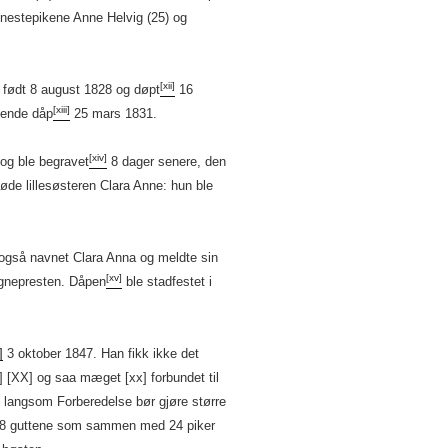
enestepikene Anne Helvig (25) og
[xii]
e født 8 august 1828 og døpt
16
[xiii]
gende dåp
25 mars 1831.
[xiv]
og ble begravet
8 dager senere, den
øde lillesøsteren Clara Anne: hun ble
kk også navnet Clara Anna og meldte sin
[xv]
gnepresten. Dåpen
ble stadfestet i
]
3 oktober 1847. Han fikk ikke det
 [XX] og saa mæget [xx] forbundet til
 langsom Forberedelse bør gjøre større
 28 guttene som sammen med 24 piker