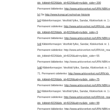
idx_kildeid=8226&idx_id=8226&uid=ny&idx_side=-200
Permanent bildelenke:
http://www.arkivverket.no/URN:NBN:
[v]
Se
http://www.kongcarl.no/no/var-historie
[vi]
Kildeinformasjon: Vestfold fylke, Sandar, Klokkerbok nr. 1
Permanent sidelenke:
http://www.arkivverket.no/URN:kb_re
idx_kildeid=8226&idx_id=8226&uid=ny&idx_side=-5
Permanent bildelenke:
http://www.arkivverket.no/URN:NBN:
[vii]
Kildeinformasjon: Vestfold fylke, Sandar, Klokkerbok nr. 
Permanent sidelenke: http://www.arkivverket.no/URN:kb_re
idx_kildeid=8226&idx_id=8226&uid=ny&idx_side=-55
Permanent bildelenke: http://www.arkivverket.no/URN:NBN
[viii]
Kildeinformasjon: Vestfold fylke, Sandar, Klokkerbok nr.
71.
Permanent sidelenke:
http://www.arkivverket.no/URN:kb
idx_kildeid=8226&idx_id=8226&uid=ny&idx_side=-75
Permanent bildelenke:
http://www.arkivverket.no/URN:NBN:
[ix]
Kildeinformasjon: Vestfold fylke, Sandar, Klokkerbok nr. 
Permanent sidelenke:
http://www.arkivverket.no/URN:kb_re
idx_kildeid=8226&idx_id=8226&uid=ny&idx_side=-99
Permanent bildelenke:
http://www.arkivverket.no/URN:NBN: