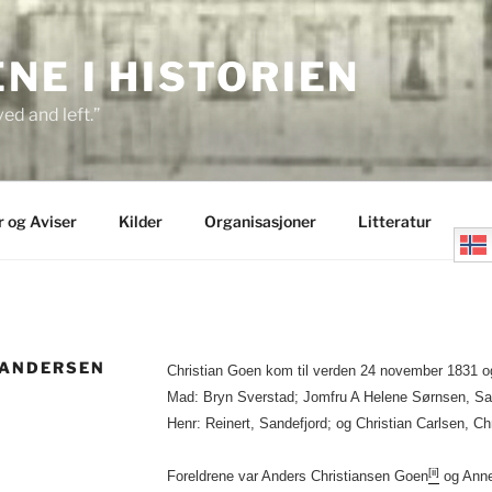
E I HISTORIEN
ed and left.”
r og Aviser
Kilder
Organisasjoner
Litteratur
 ANDERSEN
Christian Goen kom til verden 24 november 1831 o
Mad: Bryn Sverstad; Jomfru A Helene Sørnsen, San
Henr: Reinert, Sandefjord; og Christian Carlsen, Chr
[ii]
Foreldrene var Anders Christiansen Goen
og Anne 