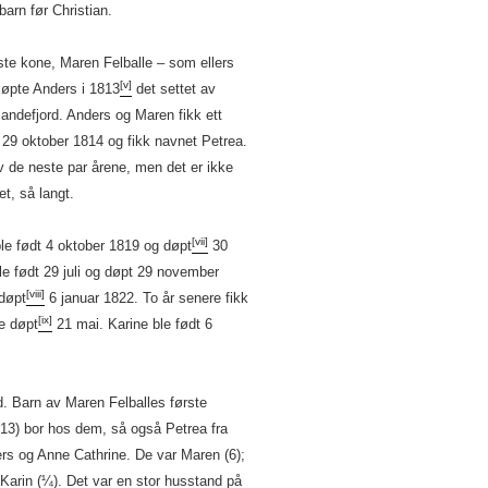
arn før Christian.
ste kone, Maren Felballe – som ellers
[v]
øpte Anders i 1813
det settet av
Sandefjord. Anders og Maren fikk ett
29 oktober 1814 og fikk navnet Petrea.
v de neste par årene, men det er ikke
et, så langt.
[vii]
ble født 4 oktober 1819 og døpt
30
le født 29 juli og døpt 29 november
[viii]
døpt
6 januar 1822. To år senere fikk
[ix]
e døpt
21 mai. Karine ble født 6
d. Barn av Maren Felballes første
(13) bor hos dem, så også Petrea fra
s og Anne Cathrine. De var Maren (6);
 Karin (¼). Det var en stor husstand på