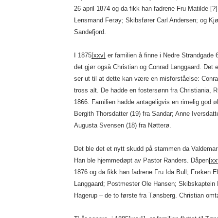
26 april 1874 og da fikk han fadrene Fru Matilde 
Lensmand Ferøy; Skibsfører Carl Andersen; og Kjøb
Sandefjord.
I 1875
[xxv]
er familien å finne i Nedre Strandgade
det gjør også Christian og Conrad Langgaard. Det er
ser ut til at dette kan være en misforståelse: Conrad
tross alt. De hadde en fostersønn fra Christiania, 
1866. Familien hadde antageligvis en rimelig god ø
Bergith Thorsdatter (19) fra Sandar; Anne Iversdat
Augusta Svensen (18) fra Nøtterø.
Det ble det et nytt skudd på stammen da Valdema
Han ble hjemmedøpt av Pastor Randers. Dåpen
[xx
1876 og da fikk han fadrene Fru Ida Bull; Frøken E
Langgaard; Postmester Ole Hansen; Skibskaptein 
Hagerup – de to første fra Tønsberg. Christian omt