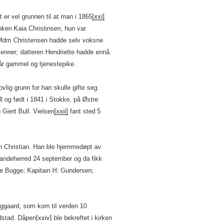
t er vel grunnen til at man i 1865
[xxi]
nken Kaia Christinsen, hun var
 Mdm Christensen hadde selv voksne
menner; datteren Hendriette hadde ennå
 år gammel og tjenestepike.
ovlig grunn for han skulle gifte seg.
l og født i 1841 i Stokke, på Østre
Giert Bull. Vielsen
[xxii]
fant sted 5
en Christian. Han ble hjemmedøpt av
 Sandeherred 24 september og da fikk
ie Bugge; Kapitain H: Gundersen;
anggaard, som kom til verden 10
dstad. Dåpen
[xxiv]
ble bekreftet i kirken