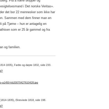
ønsberg. Fra å være skipper og
 «Besigtelsesmand i Det norske Veritas».
d der det bor 22 mennesker som ikke har
sen. Sammen med dem finner man en
li på Tjøme – hun er antagelig en
Mathisen som er 25 år gammel og fra
ian og familien.
 (1814-1835), Fødte og døpte 1832, side 233.
ad?
no-a1450-kb20070427610428.jpg
 (1814-1835), Ekteviede 1818, side 198.
ad?