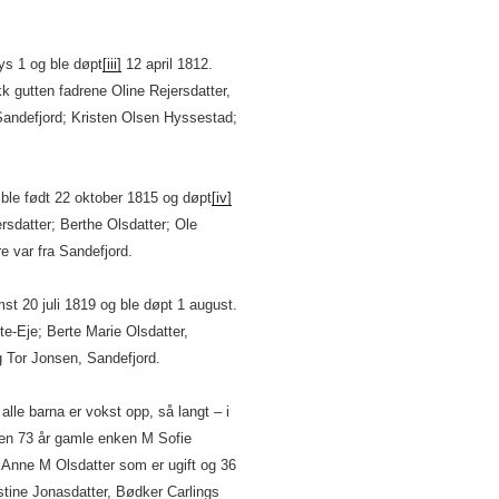
s 1 og ble døpt
[iii]
12 april 1812.
 gutten fadrene Oline Rejersdatter,
Sandefjord; Kristen Olsen Hyssestad;
 ble født 22 oktober 1815 og døpt
[iv]
rsdatter; Berthe Olsdatter; Ole
e var fra Sandefjord.
st 20 juli 1819 og ble døpt 1 august.
-Eje; Berte Marie Olsdatter,
g Tor Jonsen, Sandefjord.
lle barna er vokst opp, så langt – i
den 73 år gamle enken M Sofie
 Anne M Olsdatter som er ugift og 36
stine Jonasdatter, Bødker Carlings