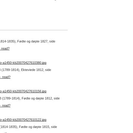
(1814-1835), Fødte og døpte 1827, side
b_read?
no-a1450-kb20070427610380.jpg
 3 (1789-1814), Ekteviede 1812, side
b_read?
no-a1450-kb20070427610156.jpg
. 3 (1789-1814), Fødte og døpte 1812, side
b_read?
no-a1450-kb20070427610122.jpg
1 (1814-1835), Fødte og døpte 1815, side