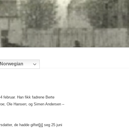
Norwegian
4 februar. Han fikk fadrene Berte
broe; Ole Hansen; og Simen Andersen –
datter, de hadde giftet
[ii]
seg 25 juni