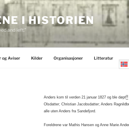
E I HISTORIEN
ed and left.”
r og Aviser
Kilder
Organisasjoner
Litteratur
N
[i]
Anders kom til verden 21 januar 1827 og ble døpt
Olsdatter; Christian Jacobsdatter; Anders Ragnild
alle uten Anders fra Sandefjord.
Foreldrene var Mathis Hansen og Anne Marie Anders