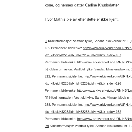
kone, og hennes datter Carline Knudsdatter.
Hvor Mathis ble av efter dette er ikke kjent.
[i]
Kildeinformasjon: Vestfold fylke, Sandar, Klokkerbok nr. 1 
185.
Permanent sidelenke:
http://www.arkivverket.no/URN:k
idx_kildeid=8226&idx_id=8226&uid=ny&idx_side=-187
Permanent bildelenke:
http://www.arkivverket.no/URN:NBN:
[ii]
Kildeinformasjon: Vestfold fylke, Sandar, Ministerialbok nr.
212.
Permanent sidelenke:
http://www.arkivverket.no/URN:k
idx_kildeid=8225&idx_id=8225&uid=ny&idx_side=-196
Permanent bildelenke:
http://www.arkivverket.no/URN:NBN:
[iii]
Kildeinformasjon: Vestfold fylke, Sandar, Ministerialbok nr
158.
Permanent sidelenke:
http://www.arkivverket.no/URN:k
idx_kildeid=8225&idx_id=8225&uid=ny&idx_side=-162
Permanent bildelenke:
http://www.arkivverket.no/URN:NBN:
[iv]
Kildeinformasjon: Vestfold fylke, Sandar, Klokkerbok nr. 