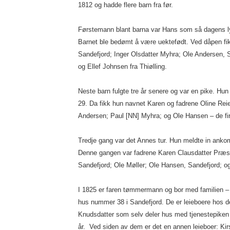
1812 og hadde flere barn fra før.
Førstemann blant barna var Hans som så dagens ly
Barnet ble bedømt å være uektefødt. Ved dåpen fikk
Sandefjord; Inger Olsdatter Myhra; Ole Andersen, 
og Ellef Johnsen fra Thiølling.
Neste barn fulgte tre år senere og var en pike. Hun
29. Da fikk hun navnet Karen og fadrene Oline Reie
Andersen; Paul [NN] Myhra; og Ole Hansen – de fir
Tredje gang var det Annes tur. Hun meldte in ankom
Denne gangen var fadrene Karen Clausdatter Præste
Sandefjord; Ole Møller; Ole Hansen, Sandefjord; o
I 1825 er faren tømmermann og bor med familien – a
hus nummer 38 i Sandefjord. De er leieboere hos 
Knudsdatter som selv deler hus med tjenestepiken
år. Ved siden av dem er det en annen leieboer: Kir