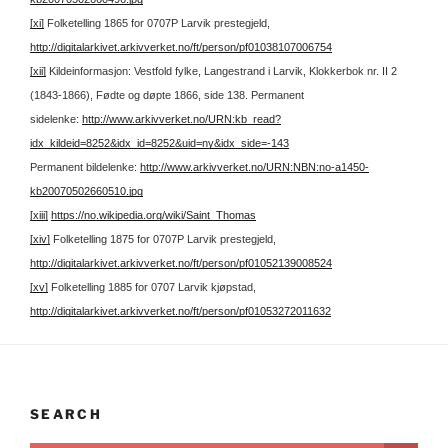
[xi]
Folketelling 1865 for 0707P Larvik prestegjeld,
http://digitalarkivet.arkivverket.no/ft/person/pf01038107006754
[xii]
Kildeinformasjon: Vestfold fylke, Langestrand i Larvik, Klokkerbok nr. II 2
(1843-1866), Fødte og døpte 1866, side 138.
Permanent
sidelenke:
http://www.arkivverket.no/URN:kb_read?
idx_kildeid=8252&idx_id=8252&uid=ny&idx_side=-143
Permanent bildelenke:
http://www.arkivverket.no/URN:NBN:no-a1450-
kb20070502660510.jpg
[xiii]
https://no.wikipedia.org/wiki/Saint_Thomas
[xiv]
Folketelling 1875 for 0707P Larvik prestegjeld,
http://digitalarkivet.arkivverket.no/ft/person/pf01052139008524
[xv]
Folketelling 1885 for 0707 Larvik kjøpstad,
http://digitalarkivet.arkivverket.no/ft/person/pf01053272011632
SEARCH