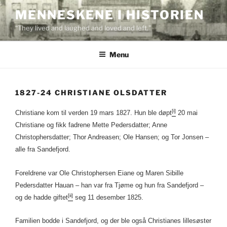
Skip
MENNESKENE I HISTORIEN
to
“They lived and laughed and loved and left.”
content
Menu
1827-24 CHRISTIANE OLSDATTER
[i]
Christiane kom til verden 19 mars 1827. Hun ble døpt
20 mai
Christiane og fikk fadrene Mette Pedersdatter; Anne
Christophersdatter; Thor Andreasen; Ole Hansen; og Tor Jonsen –
alle fra Sandefjord.
Foreldrene var Ole Christophersen Eiane og Maren Sibille
Pedersdatter Hauan – han var fra Tjøme og hun fra Sandefjord –
[ii]
og de hadde giftet
seg 11 desember 1825.
Familien bodde i Sandefjord, og der ble også Christianes lillesøster