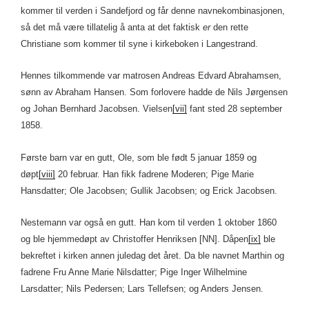
kommer til verden i Sandefjord og får denne navnekombinasjonen,
så det må være tillatelig å anta at det faktisk
er
den rette
Christiane som kommer til syne i kirkeboken i Langestrand.
Hennes tilkommende var matrosen Andreas Edvard Abrahamsen,
sønn av Abraham Hansen. Som forlovere hadde de Nils Jørgensen
og Johan Bernhard Jacobsen. Vielsen
[vii]
fant sted 28 september
1858.
Første barn var en gutt, Ole, som ble født 5 januar 1859 og
døpt
[viii]
20 februar. Han fikk fadrene Moderen; Pige Marie
Hansdatter; Ole Jacobsen; Gullik Jacobsen; og Erick Jacobsen.
Nestemann var også en gutt. Han kom til verden 1 oktober 1860
og ble hjemmedøpt av Christoffer Henriksen [NN]. Dåpen
[ix]
ble
bekreftet i kirken annen juledag det året. Da ble navnet Marthin og
fadrene Fru Anne Marie Nilsdatter; Pige Inger Wilhelmine
Larsdatter; Nils Pedersen; Lars Tellefsen; og Anders Jensen.