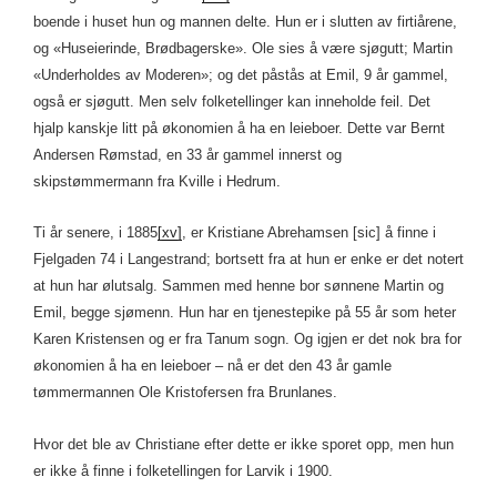
boende i huset hun og mannen delte. Hun er i slutten av firtiårene,
og «Huseierinde, Brødbagerske». Ole sies å være sjøgutt; Martin
«Underholdes av Moderen»; og det påstås at Emil, 9 år gammel,
også er sjøgutt. Men selv folketellinger kan inneholde feil. Det
hjalp kanskje litt på økonomien å ha en leieboer. Dette var Bernt
Andersen Rømstad, en 33 år gammel innerst og
skipstømmermann fra Kville i Hedrum.
Ti år senere, i 1885
[xv]
, er Kristiane Abrehamsen [sic] å finne i
Fjelgaden 74 i Langestrand; bortsett fra at hun er enke er det notert
at hun har ølutsalg. Sammen med henne bor sønnene Martin og
Emil, begge sjømenn. Hun har en tjenestepike på 55 år som heter
Karen Kristensen og er fra Tanum sogn. Og igjen er det nok bra for
økonomien å ha en leieboer – nå er det den 43 år gamle
tømmermannen Ole Kristofersen fra Brunlanes.
Hvor det ble av Christiane efter dette er ikke sporet opp, men hun
er ikke å finne i folketellingen for Larvik i 1900.