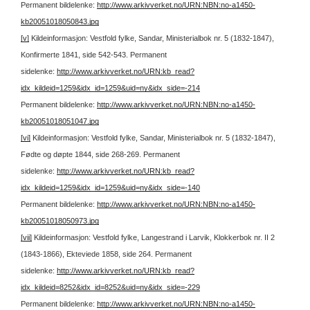
Permanent bildelenke:
http://www.arkivverket.no/URN:NBN:no-a1450-
kb20051018050843.jpg
[v]
Kildeinformasjon: Vestfold fylke, Sandar, Ministerialbok nr. 5 (1832-1847),
Konfirmerte 1841, side 542-543.
Permanent
sidelenke:
http://www.arkivverket.no/URN:kb_read?
idx_kildeid=1259&idx_id=1259&uid=ny&idx_side=-214
Permanent bildelenke:
http://www.arkivverket.no/URN:NBN:no-a1450-
kb20051018051047.jpg
[vi]
Kildeinformasjon: Vestfold fylke, Sandar, Ministerialbok nr. 5 (1832-1847),
Fødte og døpte 1844, side 268-269.
Permanent
sidelenke:
http://www.arkivverket.no/URN:kb_read?
idx_kildeid=1259&idx_id=1259&uid=ny&idx_side=-140
Permanent bildelenke:
http://www.arkivverket.no/URN:NBN:no-a1450-
kb20051018050973.jpg
[vii]
Kildeinformasjon: Vestfold fylke, Langestrand i Larvik, Klokkerbok nr. II 2
(1843-1866), Ekteviede 1858, side 264.
Permanent
sidelenke:
http://www.arkivverket.no/URN:kb_read?
idx_kildeid=8252&idx_id=8252&uid=ny&idx_side=-229
Permanent bildelenke:
http://www.arkivverket.no/URN:NBN:no-a1450-