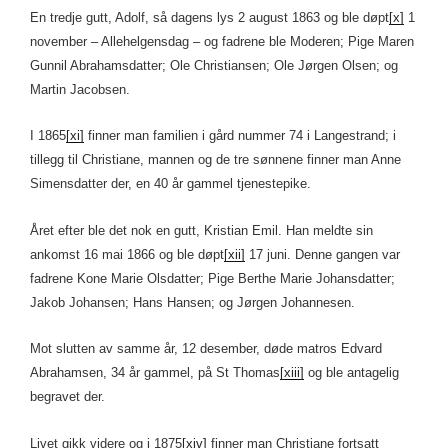
En tredje gutt, Adolf, så dagens lys 2 august 1863 og ble døpt
[x]
1
november – Allehelgensdag – og fadrene ble Moderen; Pige Maren
Gunnil Abrahamsdatter; Ole Christiansen; Ole Jørgen Olsen; og
Martin Jacobsen.
I 1865
[xi]
finner man familien i gård nummer 74 i Langestrand; i
tillegg til Christiane, mannen og de tre sønnene finner man Anne
Simensdatter der, en 40 år gammel tjenestepike.
Året efter ble det nok en gutt, Kristian Emil. Han meldte sin
ankomst 16 mai 1866 og ble døpt
[xii]
17 juni. Denne gangen var
fadrene Kone Marie Olsdatter; Pige Berthe Marie Johansdatter;
Jakob Johansen; Hans Hansen; og Jørgen Johannesen.
Mot slutten av samme år, 12 desember, døde matros Edvard
Abrahamsen, 34 år gammel, på St Thomas
[xiii]
og ble antagelig
begravet der.
Livet gikk videre og i 1875
[xiv]
finner man Christiane fortsatt