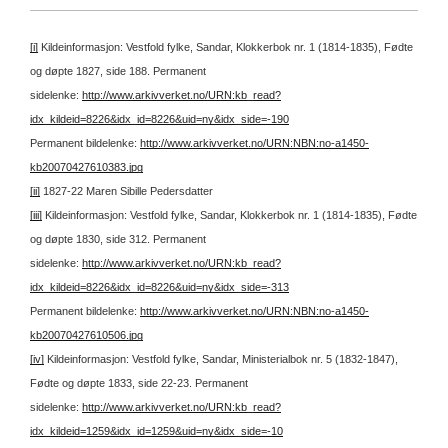
[i]
Kildeinformasjon: Vestfold fylke, Sandar, Klokkerbok nr. 1 (1814-1835), Fødte
og døpte 1827, side 188.
Permanent
sidelenke:
http://www.arkivverket.no/URN:kb_read?
idx_kildeid=8226&idx_id=8226&uid=ny&idx_side=-190
Permanent bildelenke:
http://www.arkivverket.no/URN:NBN:no-a1450-
kb20070427610383.jpg
[ii]
1827-22 Maren Sibille Pedersdatter
[iii]
Kildeinformasjon: Vestfold fylke, Sandar, Klokkerbok nr. 1 (1814-1835), Fødte
og døpte 1830, side 312.
Permanent
sidelenke:
http://www.arkivverket.no/URN:kb_read?
idx_kildeid=8226&idx_id=8226&uid=ny&idx_side=-313
Permanent bildelenke:
http://www.arkivverket.no/URN:NBN:no-a1450-
kb20070427610506.jpg
[iv]
Kildeinformasjon: Vestfold fylke, Sandar, Ministerialbok nr. 5 (1832-1847),
Fødte og døpte 1833, side 22-23.
Permanent
sidelenke:
http://www.arkivverket.no/URN:kb_read?
idx_kildeid=1259&idx_id=1259&uid=ny&idx_side=-10