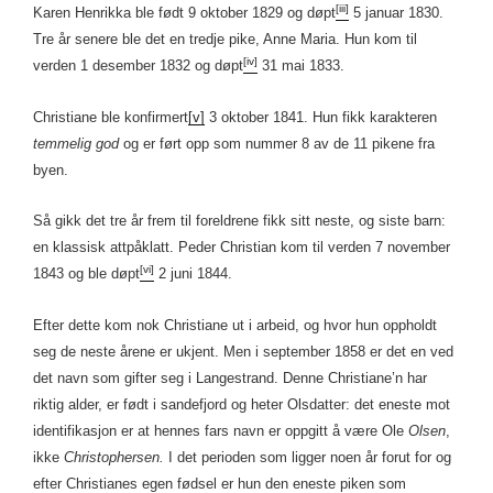
[iii]
Karen Henrikka ble født 9 oktober 1829 og døpt
5 januar 1830.
Tre år senere ble det en tredje pike, Anne Maria. Hun kom til
[iv]
verden 1 desember 1832 og døpt
31 mai 1833.
Christiane ble konfirmert
[v]
3 oktober 1841. Hun fikk karakteren
temmelig god
og er ført opp som nummer 8 av de 11 pikene fra
byen.
Så gikk det tre år frem til foreldrene fikk sitt neste, og siste barn:
en klassisk attpåklatt. Peder Christian kom til verden 7 november
[vi]
1843 og ble døpt
2 juni 1844.
Efter dette kom nok Christiane ut i arbeid, og hvor hun oppholdt
seg de neste årene er ukjent. Men i september 1858 er det en ved
det navn som gifter seg i Langestrand. Denne Christiane’n har
riktig alder, er født i sandefjord og heter Olsdatter: det eneste mot
identifikasjon er at hennes fars navn er oppgitt å være Ole
Olsen
,
ikke
Christophersen.
I det perioden som ligger noen år forut for og
efter Christianes egen fødsel er hun den eneste piken som