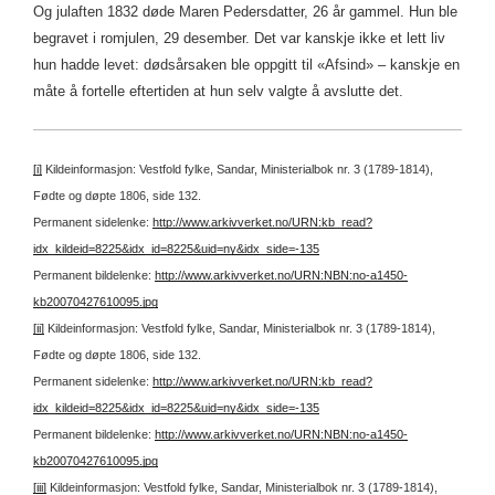
Og julaften 1832 døde Maren Pedersdatter, 26 år gammel. Hun ble
begravet i romjulen, 29 desember. Det var kanskje ikke et lett liv
hun hadde levet: dødsårsaken ble oppgitt til «Afsind» – kanskje en
måte å fortelle eftertiden at hun selv valgte å avslutte det.
[i]
Kildeinformasjon: Vestfold fylke, Sandar, Ministerialbok nr. 3 (1789-1814),
Fødte og døpte 1806, side 132.
Permanent sidelenke:
http://www.arkivverket.no/URN:kb_read?
idx_kildeid=8225&idx_id=8225&uid=ny&idx_side=-135
Permanent bildelenke:
http://www.arkivverket.no/URN:NBN:no-a1450-
kb20070427610095.jpg
[ii]
Kildeinformasjon: Vestfold fylke, Sandar, Ministerialbok nr. 3 (1789-1814),
Fødte og døpte 1806, side 132.
Permanent sidelenke:
http://www.arkivverket.no/URN:kb_read?
idx_kildeid=8225&idx_id=8225&uid=ny&idx_side=-135
Permanent bildelenke:
http://www.arkivverket.no/URN:NBN:no-a1450-
kb20070427610095.jpg
[iii]
Kildeinformasjon: Vestfold fylke, Sandar, Ministerialbok nr. 3 (1789-1814),