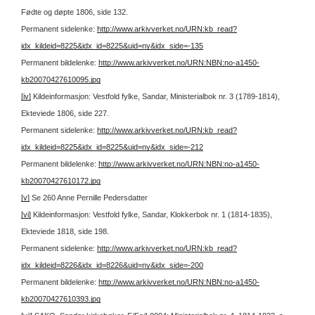
Fødte og døpte 1806, side 132.
Permanent sidelenke:
http://www.arkivverket.no/URN:kb_read?
idx_kildeid=8225&idx_id=8225&uid=ny&idx_side=-135
Permanent bildelenke:
http://www.arkivverket.no/URN:NBN:no-a1450-
kb20070427610095.jpg
[iv]
Kildeinformasjon: Vestfold fylke, Sandar, Ministerialbok nr. 3 (1789-1814),
Ekteviede 1806, side 227.
Permanent sidelenke:
http://www.arkivverket.no/URN:kb_read?
idx_kildeid=8225&idx_id=8225&uid=ny&idx_side=-212
Permanent bildelenke:
http://www.arkivverket.no/URN:NBN:no-a1450-
kb20070427610172.jpg
[v]
Se 260 Anne Pernille Pedersdatter
[vi]
Kildeinformasjon: Vestfold fylke, Sandar, Klokkerbok nr. 1 (1814-1835),
Ekteviede 1818, side 198.
Permanent sidelenke:
http://www.arkivverket.no/URN:kb_read?
idx_kildeid=8226&idx_id=8226&uid=ny&idx_side=-200
Permanent bildelenke:
http://www.arkivverket.no/URN:NBN:no-a1450-
kb20070427610393.jpg