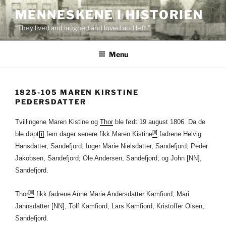
Skip
MENNESKENE I HISTORIEN
to
“They lived and laughed and loved and left.”
content
Menu
1825-105 MAREN KIRSTINE
PEDERSDATTER
Tvillingene Maren Kistine og
Thor
ble født 19 august 1806. Da de
[ii]
ble døpt
[i]
fem dager senere fikk Maren Kistine
fadrene Helvig
Hansdatter, Sandefjord; Inger Marie Nielsdatter, Sandefjord; Peder
Jakobsen, Sandefjord; Ole Andersen, Sandefjord; og John [NN],
Sandefjord.
[iii]
Thor
fikk fadrene Anne Marie Andersdatter Kamfiord; Mari
Jahnsdatter [NN], Tolf Kamfiord, Lars Kamfiord; Kristoffer Olsen,
Sandefjord.