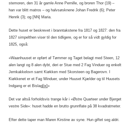
stemoren, den 31 år gamle Anne Pernille, og broren Thor (19) –
han var blitt matros – og halvsøsknene Johan Fredrik (6); Peter
Henrik (3); og [NN] Maria.
Dette huset er beskrevet i branntakstene fra 1817 og 1827: den fra
1827 simpelthen viser til den tidligere, og er for så vidt gyldig for
1825, også:
«Waanhuuset er opført af Tømmer og Taget belagt med Steen, 12
alen langt og 8 alen dybt, deri er Stue med 2 Fag Vinduer og enkelt
Jernkakkelovn samt Kiøkken med Skorsteen og Bagerovn. I
Kiøkkenet er et Fag Winduer, under Huuset Kjælder og til Huusets
Indgang er et Bislag
[ix]
»
Det var altså forholdsvis trange kår i «Østre Quarteer under Bjerget
vestre Side»: huset hadde en brutto grunnflate på 38 kvadratmeter.
Efter dette taper man Maren Kirstine av syne. Hun giftet seg aldri.