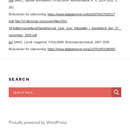
[vii]
SAKO, Sandar kirkebøker, F/Fa/L0004: Ministerialbok nr. 4, 1814-1832, s.
261
Brukslenke for sidevisning:
https://www.digitalarkivet.no/kb20070427620117
[viii]
http://vf.disnorge.no/system/files/DIS-
VF/kilder/sandefjord/Sandeherred_Liste_over_folketallet_i_Sandefjord_den_27._
november_1825.pdf
[ix]
SAKO, Larvik magistrat, F/Fj/L0008: Branntakstprotokoll, 1807-1836
Brukslenke for sidevisning:
https://www.digitalarkivet.no/as10791903186055
SEARCH
Proudly powered by WordPress