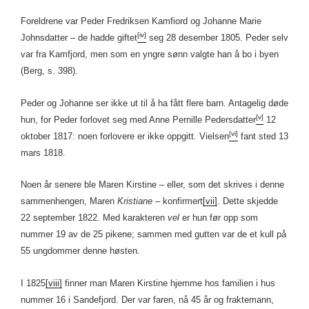
Foreldrene var Peder Fredriksen Kamfiord og Johanne Marie
[iv]
Johnsdatter – de hadde giftet
seg 28 desember 1805. Peder selv
var fra Kamfjord, men som en yngre sønn valgte han å bo i byen
(Berg, s. 398).
Peder og Johanne ser ikke ut til å ha fått flere barn. Antagelig døde
[v]
hun, for Peder forlovet seg med Anne Pernille Pedersdatter
12
[vi]
oktober 1817: noen forlovere er ikke oppgitt. Vielsen
fant sted 13
mars 1818.
Noen år senere ble Maren Kirstine – eller, som det skrives i denne
sammenhengen, Maren
Kristiane
– konfirmert
[vii]
. Dette skjedde
22 september 1822. Med karakteren
vel
er hun før opp som
nummer 19 av de 25 pikene; sammen med gutten var de et kull på
55 ungdommer denne høsten.
I 1825
[viii]
finner man Maren Kirstine hjemme hos familien i hus
nummer 16 i Sandefjord. Der var faren, nå 45 år og fraktemann,