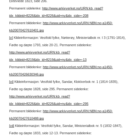
Ekteviede 1823, side 206.
Permanent sidelenke:
http://www.arkivverket.no/URN:kb_read?
idx_kildeid=8226&idx_id=8226&uid=ny&idx_side=-208
Permanent bildelenke:
http://www.arkivverket.no/URN:NBN:no-a1450-
kb20070427610401.jpg
[v]
Kildeinformasjon: Vestfold fylke, Nøtterøy, Ministerialbok nr. I 3 (1791-1814),
Fødte og døpte 1793, side 20-21.
Permanent sidelenke:
http://www.arkivverket.no/URN:kb_read?
idx_kildeid=8219&idx_id=8219&uid=ny&idx_side=-13
Permanent bildelenke:
http://www.arkivverket.no/URN:NBN:no-a1450-
kb20070426630346.jpg
[vi]
Kildeinformasjon: Vestfold fylke, Sandar, Klokkerbok nr. 1 (1814-1835),
Fødte og døpte 1828, side 295.
Permanent sidelenke:
http://www.arkivverket.no/URN:kb_read?
idx_kildeid=8226&idx_id=8226&uid=ny&idx_side=-295
Permanent bildelenke:
http://www.arkivverket.no/URN:NBN:no-a1450-
kb20070427610488.jpg
[vii]
Kildeinformasjon: Vestfold fylke, Sandar, Ministerialbok nr. 5 (1832-1847),
Fødte og døpte 1833, side 12-13.
Permanent sidelenke: