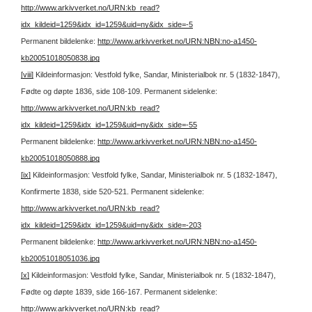
http://www.arkivverket.no/URN:kb_read?
idx_kildeid=1259&idx_id=1259&uid=ny&idx_side=-5
Permanent bildelenke:
http://www.arkivverket.no/URN:NBN:no-a1450-
kb20051018050838.jpg
[viii]
Kildeinformasjon: Vestfold fylke, Sandar, Ministerialbok nr. 5 (1832-1847),
Fødte og døpte 1836, side 108-109.
Permanent sidelenke:
http://www.arkivverket.no/URN:kb_read?
idx_kildeid=1259&idx_id=1259&uid=ny&idx_side=-55
Permanent bildelenke:
http://www.arkivverket.no/URN:NBN:no-a1450-
kb20051018050888.jpg
[ix]
Kildeinformasjon: Vestfold fylke, Sandar, Ministerialbok nr. 5 (1832-1847),
Konfirmerte 1838, side 520-521.
Permanent sidelenke:
http://www.arkivverket.no/URN:kb_read?
idx_kildeid=1259&idx_id=1259&uid=ny&idx_side=-203
Permanent bildelenke:
http://www.arkivverket.no/URN:NBN:no-a1450-
kb20051018051036.jpg
[x]
Kildeinformasjon: Vestfold fylke, Sandar, Ministerialbok nr. 5 (1832-1847),
Fødte og døpte 1839, side 166-167.
Permanent sidelenke:
http://www.arkivverket.no/URN:kb_read?