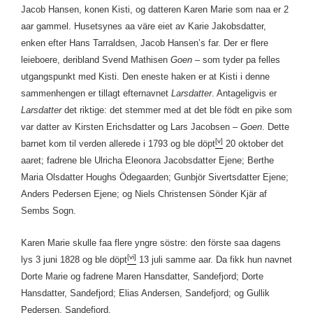
Jacob Hansen, konen Kisti, og datteren Karen Marie som naa er 2
aar gammel. Husetsynes aa väre eiet av Karie Jakobsdatter,
enken efter Hans Tarraldsen, Jacob Hansen’s far. Der er flere
leieboere, deribland Svend Mathisen
Goen
– som tyder pa felles
utgangspunkt med Kisti. Den eneste haken er at Kisti i denne
sammenhengen er tillagt efternavnet
Larsdatter
. Antageligvis er
Larsdatter
det riktige: det stemmer med at det ble födt en pike som
var datter av Kirsten Erichsdatter og Lars Jacobsen –
Goen
. Dette
[v]
barnet kom til verden allerede i 1793 og ble döpt
20 oktober det
aaret; fadrene ble Ulricha Eleonora Jacobsdatter Ejene; Berthe
Maria Olsdatter Houghs Ödegaarden; Gunbjör Sivertsdatter Ejene;
Anders Pedersen Ejene; og Niels Christensen Sönder Kjär af
Sembs Sogn.
Karen Marie skulle faa flere yngre söstre: den förste saa dagens
[vi]
lys 3 juni 1828 og ble döpt
13 juli samme aar. Da fikk hun navnet
Dorte Marie og fadrene Maren Hansdatter, Sandefjord; Dorte
Hansdatter, Sandefjord; Elias Andersen, Sandefjord; og Gullik
Pedersen, Sandefjord.