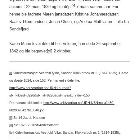
[x]
ankomst 22 mars 1839 og ble döpt
7 mars samme aar. For
henne ble fadrene Maren jansdatter; Kristine Johannesdatter;
Raalov Hiermundsen; Johan Olsen; og Andrea Mathiasen – alle fra
Sandefjord.
Karen Marie levet ikke til helt voksen, hun döde 26 september
1842 og ble begravet
[xi]
2 oktober.
[i]
Kildeinformasjon: Vestfold fylke, Sandar, Klokkerbok nr. 1 (1814-1835), Fødte
og døpte 1824, side 152.
Permanent sidelenke:
http://www.arkivverket.no/URN:kb_read?
idx_kildeid=8226&idx_id=8226&uid=ny&idx_side=-155
Permanent bildelenke:
http://www.arkivverket.no/URN:NBN:no-a1450-
kb20070427610348.jpg
[ii]
Se 14 Jacob Hansen
[iii]
Se 1823-23 Kisti Andersdatter
[iv]
Kildeinformasjon: Vestfold fylke, Sandar, Klokkerbok nr. 1 (1814-1835),