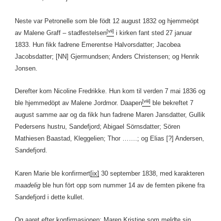
Neste var Petronelle som ble födt 12 august 1832 og hjemmeöpt
[vii]
av Malene Graff – stadfestelsen
i kirken fant sted 27 januar
1833. Hun fikk fadrene Emerentse Halvorsdatter; Jacobea
Jacobsdatter; [NN] Gjermundsen; Anders Christensen; og Henrik
Jonsen.
Derefter kom Nicoline Fredrikke. Hun kom til verden 7 mai 1836 og
[viii]
ble hjemmedöpt av Malene Jordmor. Daapen
ble bekreftet 7
august samme aar og da fikk hun fadrene Maren Jansdatter, Gullik
Pedersens hustru, Sandefjord; Abigael Sörnsdatter; Sören
Mathiesen Baastad, Kleggelien; Thor …….; og Elias [?] Andersen,
Sandefjord.
Karen Marie ble konfirmert
[ix]
30 september 1838, med karakteren
maadelig
ble hun fört opp som nummer 14 av de femten pikene fra
Sandefjord i dette kullet.
Og aaret efter konfirmasjonen: Maren Kristine som meldte sin