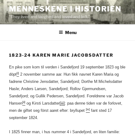
Skip
MENNESKENE I HISTORIEN
to
“They lived and laughed and loved and left.”
content
Menu
1823-24 KAREN MARIE JACOBSDATTER
En pike som kom til verden i Sandefjord 19 september 1823 og ble
[i]
döpt
2 november samme aar. Hun fikk navnet Karen Maria og
fadrene Christine Jensdatter, Sandefjord; Dorthe M:Michelsdatter
Hasle; Anders Larsen, Sandefjord; Rollov Gjermundsen,
Sandefjord; og Gullik Pedersen, Sandefjord. Foreldrene var Jacob
[ii]
Hansen
og Kirsti Larsdatter
[iii]
: paa denne tiden var de forlovet,
[iv]
men de giftet seg först aaret efter: bryllupet
fant sted 17
september 1824.
I 1825 finner man, i hus nummer 4 i Sandefjord, en liten familie: