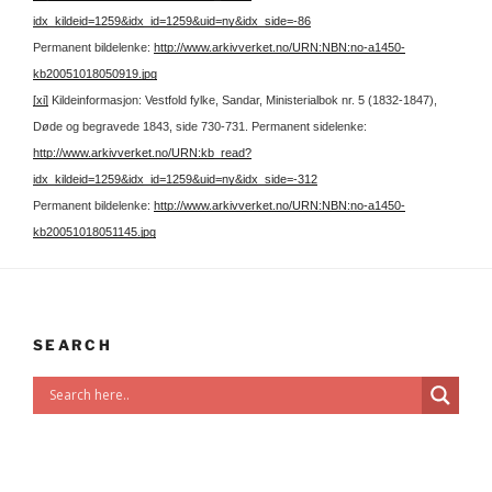
idx_kildeid=1259&idx_id=1259&uid=ny&idx_side=-86
Permanent bildelenke:
http://www.arkivverket.no/URN:NBN:no-a1450-
kb20051018050919.jpg
[xi]
Kildeinformasjon: Vestfold fylke, Sandar, Ministerialbok nr. 5 (1832-1847),
Døde og begravede 1843, side 730-731.
Permanent sidelenke:
http://www.arkivverket.no/URN:kb_read?
idx_kildeid=1259&idx_id=1259&uid=ny&idx_side=-312
Permanent bildelenke:
http://www.arkivverket.no/URN:NBN:no-a1450-
kb20051018051145.jpg
SEARCH