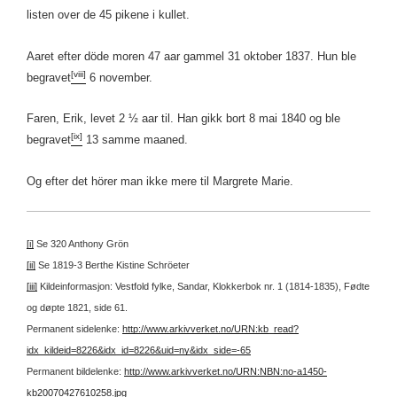
listen over de 45 pikene i kullet.
Aaret efter döde moren 47 aar gammel 31 oktober 1837. Hun ble
[viii]
begravet
6 november.
Faren, Erik, levet 2 ½ aar til. Han gikk bort 8 mai 1840 og ble
[ix]
begravet
13 samme maaned.
Og efter det hörer man ikke mere til Margrete Marie.
[i]
Se 320 Anthony Grön
[ii]
Se 1819-3 Berthe Kistine Schröeter
[iii]
Kildeinformasjon: Vestfold fylke, Sandar, Klokkerbok nr. 1 (1814-1835), Fødte
og døpte 1821, side 61.
Permanent sidelenke:
http://www.arkivverket.no/URN:kb_read?
idx_kildeid=8226&idx_id=8226&uid=ny&idx_side=-65
Permanent bildelenke:
http://www.arkivverket.no/URN:NBN:no-a1450-
kb20070427610258.jpg