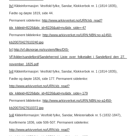
[iv]
Kildeinformasjon: Vestfold fylke, Sandar, Klokkerbok nr. 1 (1814-1835),
Fødte og døpte 1819, side 44.
Permanent sidelenke:
http://www.arkivverket.no/URN:kb_read?
idx_kildeid=8226&idx_id=8226&uid=ny&idx_side=-47
Permanent bildelenke:
http://www.arkivverket.no/URN:NBN:no-a1450-
kb20070427610240.jpg
[v]
http://vf.disnorge.no/system/files/DIS-
VF/kilder/sandefjord/Sandeherred_Liste_over_folketallet_i_Sandefjord_den_27._
november_1825.pdf
[vi]
Kildeinformasjon: Vestfold fylke, Sandar, Klokkerbok nr. 1 (1814-1835),
Fødte og døpte 1826, side 177.
Permanent sidelenke:
http://www.arkivverket.no/URN:kb_read?
idx_kildeid=8226&idx_id=8226&uid=ny&idx_side=-179
Permanent bildelenke:
http://www.arkivverket.no/URN:NBN:no-a1450-
kb20070427610372.jpg
[vii]
Kildeinformasjon: Vestfold fylke, Sandar, Ministerialbok nr. 5 (1832-1847),
Konfirmerte 1836, side 506-507.
Permanent sidelenke:
http://www.arkivverket.no/URN:kb_read?