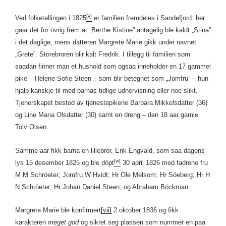
[v]
Ved folketellingen i 1825
er familien fremdeles i Sandefjord: her
gaar det for övrig frem at „Berthe Kistine” antagelig ble kaldt „Stina”
i det daglige, mens datteren Margrete Marie gikk under navnet
„Grete”. Storebroren blir kalt Fredrik. I tillegg til familien som
saadan finner man et hushold som ogsaa inneholder en 17 gammel
pike – Helene Sofie Steen – som blir betegnet som „Jomfru” – hun
hjalp kanskje til med barnas tidlige udnervisning eller noe slikt.
Tjenerskapet bestod av tjenestepikene Barbara Mikkelsdatter (36)
og Line Maria Olsdatter (30) samt en dreng – den 18 aar gamle
Tolv Olsen.
Samme aar fikk barna en lillebror, Erik Engvald, som saa dagens
[vi]
lys 15 desember 1825 og ble döpt
30 april 1826 med fadrene fru
M M Schröeter; Jomfru W Hvidt; Hr Ole Melsom; Hr Söeberg; Hr H
N Schröeter; Hr Johan Daniel Steen; og Abraham Böckman.
Margrete Marie ble konfirmert
[vii]
2 oktober 1836 og fikk
karakteren
meget god
og sikret seg plassen som nummer en paa