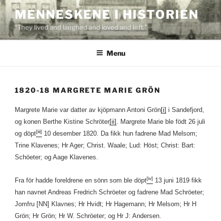
Skip
MENNESKENE I HISTORIEN
to
“They lived and laughed and loved and left.”
content
Menu
1820-18 MARGRETE MARIE GRÖN
Margrete Marie var datter av kjöpmann Antoni Grön
[i]
i Sandefjord,
og konen Berthe Kistine Schröter
[ii]
. Margrete Marie ble födt 26 juli
[iii]
og döpt
10 desember 1820. Da fikk hun fadrene Mad Melsom;
Trine Klavenes; Hr Ager; Christ. Waale; Lud: Höst; Christ: Bart:
Schöeter; og Aage Klavenes.
[iv]
Fra för hadde foreldrene en sönn som ble döpt
13 juni 1819 fikk
han navnet Andreas Fredrich Schröeter og fadrene Mad Schröeter;
Jomfru [NN] Klavnes; Hr Hvidt; Hr Hagemann; Hr Melsom; Hr H
Grön; Hr Grön; Hr W. Schröeter; og Hr J: Andersen.