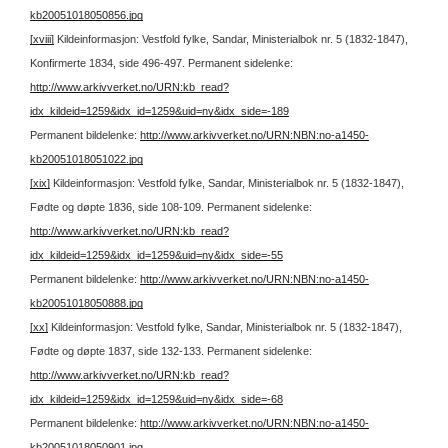
kb20051018050856.jpg
[xviii]
Kildeinformasjon: Vestfold fylke, Sandar, Ministerialbok nr. 5 (1832-1847),
Konfirmerte 1834, side 496-497.
Permanent sidelenke:
http://www.arkivverket.no/URN:kb_read?
idx_kildeid=1259&idx_id=1259&uid=ny&idx_side=-189
Permanent bildelenke:
http://www.arkivverket.no/URN:NBN:no-a1450-
kb20051018051022.jpg
[xix]
Kildeinformasjon: Vestfold fylke, Sandar, Ministerialbok nr. 5 (1832-1847),
Fødte og døpte 1836, side 108-109.
Permanent sidelenke:
http://www.arkivverket.no/URN:kb_read?
idx_kildeid=1259&idx_id=1259&uid=ny&idx_side=-55
Permanent bildelenke:
http://www.arkivverket.no/URN:NBN:no-a1450-
kb20051018050888.jpg
[xx]
Kildeinformasjon: Vestfold fylke, Sandar, Ministerialbok nr. 5 (1832-1847),
Fødte og døpte 1837, side 132-133.
Permanent sidelenke:
http://www.arkivverket.no/URN:kb_read?
idx_kildeid=1259&idx_id=1259&uid=ny&idx_side=-68
Permanent bildelenke:
http://www.arkivverket.no/URN:NBN:no-a1450-
kb20051018050901.jpg