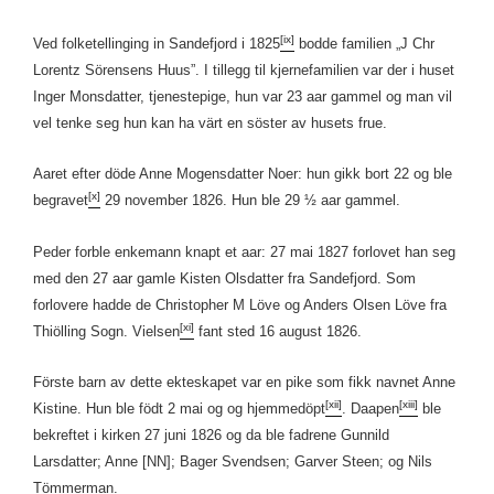
[ix]
Ved folketellinging in Sandefjord i 1825
bodde familien „J Chr
Lorentz Sörensens Huus”. I tillegg til kjernefamilien var der i huset
Inger Monsdatter, tjenestepige, hun var 23 aar gammel og man vil
vel tenke seg hun kan ha värt en söster av husets frue.
Aaret efter döde Anne Mogensdatter Noer: hun gikk bort 22 og ble
[x]
begravet
29 november 1826. Hun ble 29 ½ aar gammel.
Peder forble enkemann knapt et aar: 27 mai 1827 forlovet han seg
med den 27 aar gamle Kisten Olsdatter fra Sandefjord. Som
forlovere hadde de Christopher M Löve og Anders Olsen Löve fra
[xi]
Thiölling Sogn. Vielsen
fant sted 16 august 1826.
Förste barn av dette ekteskapet var en pike som fikk navnet Anne
[xii]
[xiii]
Kistine. Hun ble födt 2 mai og og hjemmedöpt
. Daapen
ble
bekreftet i kirken 27 juni 1826 og da ble fadrene Gunnild
Larsdatter; Anne [NN]; Bager Svendsen; Garver Steen; og Nils
Tömmerman.