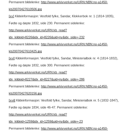
Permanent bildelenke:
http://www.arkivverket.no/URN:NBN:no-a1450-
kb20070427610506.jpg
[xv]
Kildeinformasjon: Vestfold fylke, Sandar, Klokkerbok nr. 1 (1814-1835),
Fødte og døpte 1832, side 230.
Permanent sidelenke:
http://www.arkivverket.no/URN:kb_read?
idx_kildeid=8226&idx_id=8226&uid=ny&idx_side=-232
Permanent bildelenke:
http://www.arkivverket.no/URN:NBN:no-a1450-
kb20070427610425.jpg
[xvi]
Kildeinformasjon: Vestfold fylke, Sandar, Ministerialbok nr. 4 (1814-1832),
Fødte og døpte 1832, side 300.
Permanent sidelenke:
http://www.arkivverket.no/URN:kb_read?
idx_kildeid=8227&idx_id=8227&uid=ny&idx_side=-286
Permanent bildelenke:
http://www.arkivverket.no/URN:NBN:no-a1450-
kb20070427620156.jpg
[xvii]
Kildeinformasjon: Vestfold fylke, Sandar, Ministerialbok nr. 5 (1832-1847),
Fødte og døpte 1834, side 46-47.
Permanent sidelenke:
http://www.arkivverket.no/URN:kb_read?
idx_kildeid=1259&idx_id=1259&uid=ny&idx_side=-23
Permanent bildelenke:
http://www.arkivverket.no/URN:NBN:no-a1450-