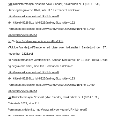
[viii]
Kildeinformasjon: Vestfold fylke, Sandar, Klokkerbok nr. 1 (1814-1835),
Døde og begravede 1826, side 117.
Permanent sidelenke:
http://www.arkivverket.no/URN:kb_read?
idx_kildeid=8226&idx_id=8226&uid=ny&idx_side=-122
Permanent bildelenke:
http://www.arkivverket.no/URN:NBN:no-a1450-
kb20070427610315.jpg
[ix]
Se
http://vf.disnorge.no/system/files/DIS-
VF/kilder/sandefjord/Sandeherred_Liste_over_folketallet_i_Sandefjord_den_27._
november_1825.pdf
[x]
Kildeinformasjon: Vestfold fylke, Sandar, Klokkerbok nr. 1 (1814-1835), Døde
og begravede 1826, side 118.
Permanent sidelenke:
http://www.arkivverket.no/URN:kb_read?
idx_kildeid=8226&idx_id=8226&uid=ny&idx_side=-123
Permanent bildelenke:
http://www.arkivverket.no/URN:NBN:no-a1450-
kb20070427610316.jpg
[xi]
Kildeinformasjon: Vestfold fylke, Sandar, Klokkerbok nr. 1 (1814-1835),
Ekteviede 1827, side 214.
Permanent sidelenke:
http://www.arkivverket.no/URN:kb_read?
idx_kildeid=8226&idx_id=8226&uid=ny&idx_side=-216