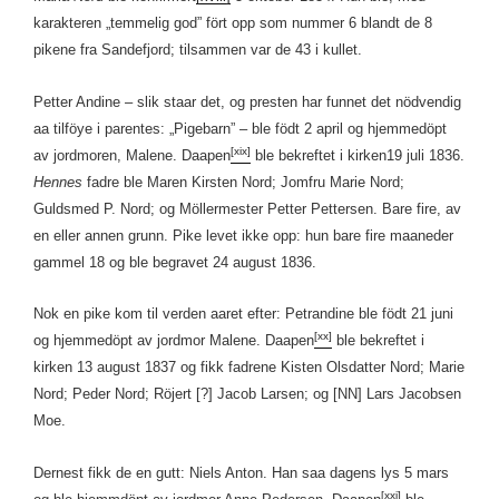
karakteren „temmelig god” fört opp som nummer 6 blandt de 8
pikene fra Sandefjord; tilsammen var de 43 i kullet.
Petter Andine – slik staar det, og presten har funnet det nödvendig
aa tilföye i parentes: „Pigebarn” – ble födt 2 april og hjemmedöpt
[xix]
av jordmoren, Malene. Daapen
ble bekreftet i kirken19 juli 1836.
Hennes
fadre ble Maren Kirsten Nord; Jomfru Marie Nord;
Guldsmed P. Nord; og Möllermester Petter Pettersen. Bare fire, av
en eller annen grunn. Pike levet ikke opp: hun bare fire maaneder
gammel 18 og ble begravet 24 august 1836.
Nok en pike kom til verden aaret efter: Petrandine ble födt 21 juni
[xx]
og hjemmedöpt av jordmor Malene. Daapen
ble bekreftet i
kirken 13 august 1837 og fikk fadrene Kisten Olsdatter Nord; Marie
Nord; Peder Nord; Röjert [?] Jacob Larsen; og [NN] Lars Jacobsen
Moe.
Dernest fikk de en gutt: Niels Anton. Han saa dagens lys 5 mars
[xxi]