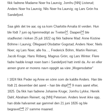
fikk fadrene Madame Noer fra Laurvig; Jomfru [NN] Listerud;
Anders Noer fra Laurvig; Nils Noer fra Laurvig; og Lars Grön fra
Sandefjord.
Saa gikk det tre aar, og sa kom Charlotte Amalia til verden. Hun
[v]
[vi]
ble födt 7 juni og hjemmedöpt av Tveten
. Daapen
ble
stadfestet i kirken 25 juli 1822 og fikk fadrene Mad: Anne Kistine
Böhme i Laurvig; Öllegaard Olsdatter Gogstad; Anders Noer; Niels
Noer; og Lars Noer, alle fra…, Frederick Böhm, Martin Reiman;
Jacob Kruge; Hans Röberg, Magnus Grön; og Lars Winter. Flere
fadre hadde knapt noen barn i Sandefjord hatt inntil da. Av en eller
annen grunn er morens navn oppgitt aa väre „Mogensdatter”
I 1824 fikk Peder og Anne en sönn som de kaldte Anders. Han ble
[vii]
födt 21 desember det aaret – han ble döpt
9 mars aaret efter,
1825. Da fikk han fadrene Johanne Kruge; Jomfru Lykke; Henrik
Dahl; Abraham Reinert; og [NN] Petersen. Anders levet ikke opp,
han döde halvannet aar gammel den 21 juni 1826 og ble
[viii]
begravet
27 samme maaned.