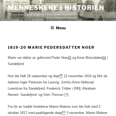
Skip
MENNESKENE I HISTORIEN
to
“They lived and laughed and loved and left.”
content
Menu
1819-20 MARIE PEDERSDATTER NOER
Marie var datter av gullsmed Peder Noer
[i]
og Anne Monsdatter
[ii]
i
Sandefjord.
[iii]
Hun ble födt 29 september og döpt
12 november 1819 og fikk da
fadrene Inger Petersen fra Laurvig; Jomfru Anne Hellevad
Lorentzen fra Sandefjord; Frederick Tribler i [NN]; Abraham
Reinert, Sandefjord; og Sörn Thorsen [?].
Fra för av hadde foreldrene Maren Malene som ble födt sted 2
[iv]
oktober 1817 med paafölgende daap
3 november. Maren Malene