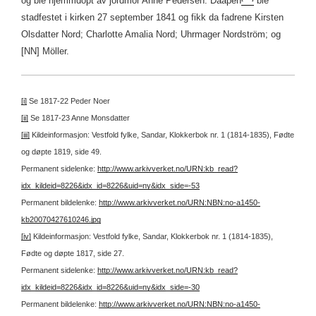
og ble hjemmdöpt av jordmor Anne Pedersen. Daapen
ble
stadfestet i kirken 27 september 1841 og fikk da fadrene Kirsten
Olsdatter Nord; Charlotte Amalia Nord; Uhrmager Nordström; og
[NN] Möller.
[i]
Se 1817-22 Peder Noer
[ii]
Se 1817-23 Anne Monsdatter
[iii]
Kildeinformasjon: Vestfold fylke, Sandar, Klokkerbok nr. 1 (1814-1835), Fødte
og døpte 1819, side 49.
Permanent sidelenke:
http://www.arkivverket.no/URN:kb_read?
idx_kildeid=8226&idx_id=8226&uid=ny&idx_side=-53
Permanent bildelenke:
http://www.arkivverket.no/URN:NBN:no-a1450-
kb20070427610246.jpg
[iv]
Kildeinformasjon: Vestfold fylke, Sandar, Klokkerbok nr. 1 (1814-1835),
Fødte og døpte 1817, side 27.
Permanent sidelenke:
http://www.arkivverket.no/URN:kb_read?
idx_kildeid=8226&idx_id=8226&uid=ny&idx_side=-30
Permanent bildelenke:
http://www.arkivverket.no/URN:NBN:no-a1450-