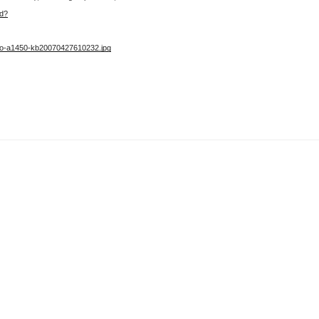
ad?
no-a1450-kb20070427610232.jpg