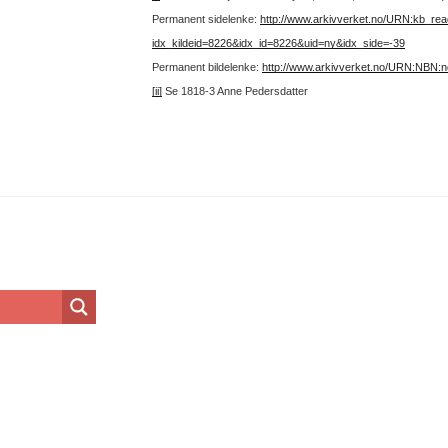
Permanent sidelenke:
http://www.arkivverket.no/URN:kb_re
idx_kildeid=8226&idx_id=8226&uid=ny&idx_side=-39
Permanent bildelenke:
http://www.arkivverket.no/URN:NBN:
[ii]
Se 1818-3 Anne Pedersdatter