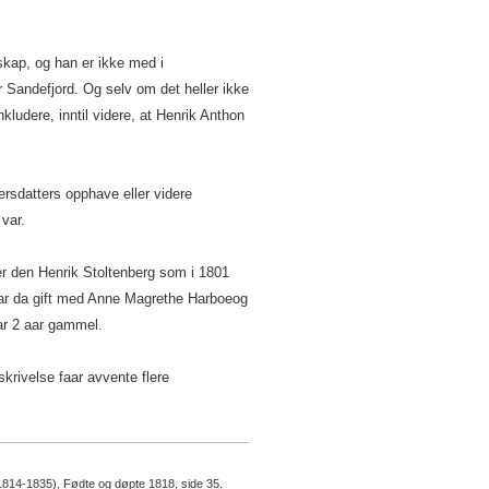
skap, og han er ikke med i
for Sandefjord. Og selv om det heller ikke
kludere, inntil videre, at Henrik Anthon
rsdatters opphave eller videre
var.
r den Henrik Stoltenberg som i 1801
ar da gift med Anne Magrethe Harboeog
ar 2 aar gammel.
skrivelse faar avvente flere
(1814-1835), Fødte og døpte 1818, side 35.