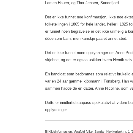
Larsen Hauen; og Thor Jensen, Sandefjord.
Det er ikke funnet noe konfirmasjon, ikke noe ekte
folketellingen i 1865 for hele landet, heller i 1825 
er funnet noen begravelse er det ikke urimelig a kon
döde som barn, men kanskje paa et annet sted.
Det er ikke funnet noen opplysninger om Anne Pede
skjebne, og det er ogsaa usikker hvem Henrik selv 
En kandidat som bedömmes som relativt brukelig e
var en 24 aar gammel kjöpmann i Tönsberg. Han v
sammen hadde de en datter, Anne Nicoline, som v
Dette er imidlertid saapass spekulativt at videre be
opplysninger.
[i]
Kildeinformasjon: Vestfold fylke, Sandar, Klokkerbok nr. 1 