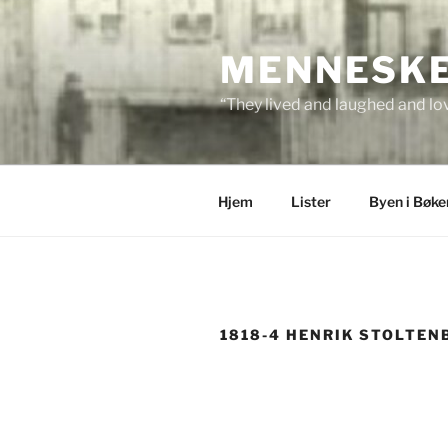
Skip
to
MENNESKEN
content
“They lived and laughed and lov
Hjem
Lister
Byen i Bøke
1818-4 HENRIK STOLTEN