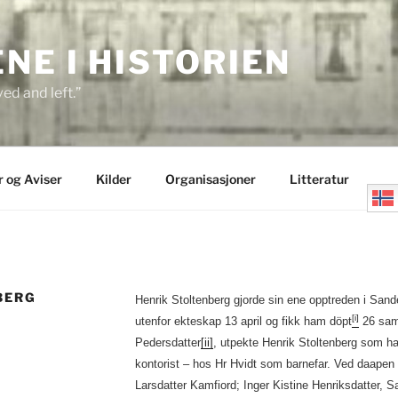
E I HISTORIEN
ed and left.”
r og Aviser
Kilder
Organisasjoner
Litteratur
BERG
Henrik Stoltenberg gjorde sin ene opptreden i Sand
[i]
utenfor ekteskap 13 april og fikk ham döpt
26 sam
Pedersdatter
[ii]
, utpekte Henrik Stoltenberg som ha
kontorist – hos Hr Hvidt som barnefar. Ved daapen 
Larsdatter Kamfiord; Inger Kistine Henriksdatter, 