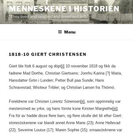
Skip
MENNESKENE I HISTORIEN
to
“They lived and laughed and loved and left.”
content
Menu
1818-10 GIERT CHRISTENSEN
Giert ble födt 6 august og döpt
[i]
10 november 1818 og fikk da
fadrene Mad Dorthe, Christian Giertsens; Jomfru Karina [?] Maria,
Hansdatter Grön i Lunden; Petter Bull paa Sunde; Hans
Schravestad; Wisiteur Tribler; og Christian Larsen fra Thiömö.
Foreldrene var Christen Lorentz Sörensen
[ii]
, som opprinnelig var
mestersmed av yrke, og hans förste kone Kirsten Margrethe
[iii]
.
Fra för av hadde disse flere barn, og flere skulle det bli efter Giert:
storesöskenene var blandt annet Anne Marie (23); Anne Hellevad
(22); Severine Louise (17); Maren Sophie (15); smaasösknene var