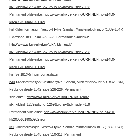
idx_kildeid=1259&idx_id=1259&uid=ny&idx_side=-188
Permanent bildelenke:
http://www.arkivverket.no/URN:NBN:no-a1450-
kb20051018051021.jpg
[vi]
Kildeinformasjon: Vestfold fylke, Sandar, Ministerialbok nr. 5 (1832-1847),
Ekteviede 1841, side 622-623.
Permanent sidelenke:
http://www.arkivverket.no/URN:kb_read?
idx_kildeid=1259&idx_id=1259&uid=ny&idx_side=-258
Permanent bildelenke:
http://www.arkivverket.no/URN:NBN:no-a1450-
kb20051018051091.jpg
[vii]
Se 1813-5 Inger Jonasdatter
[viii]
Kildeinformasjon: Vestfold fylke, Sandar, Ministerialbok nr. 5 (1832-1847),
Fødte og døpte 1842, side 228-229.
Permanent
sidelenke:
http://www.arkivverket.no/URN:kb_read?
idx_kildeid=1259&idx_id=1259&uid=ny&idx_side=-119
Permanent bildelenke:
http://www.arkivverket.no/URN:NBN:no-a1450-
kb20051018050952.jpg
[ix]
Kildeinformasjon: Vestfold fylke, Sandar, Ministerialbok nr. 5 (1832-1847),
Fødte og døpte 1845, side 310-311.
Permanent