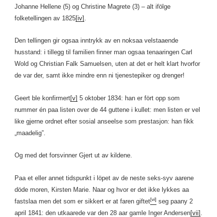
Johanne Hellene (5) og Christine Magrete (3) – alt ifölge
folketellingen av 1825
[iv]
.
Den tellingen gir ogsaa inntrykk av en noksaa velstaaende
husstand: i tillegg til familien finner man ogsaa tenaaringen Carl
Wold og Christian Falk Samuelsen, uten at det er helt klart hvorfor
de var der, samt ikke mindre enn ni tjenestepiker og drenger!
Geert ble konfirmert
[v]
5 oktober 1834: han er fört opp som
nummer én paa listen over de 44 guttene i kullet: men listen er vel
like gjerne ordnet efter sosial anseelse som prestasjon: han fikk
„maadelig”.
Og med det forsvinner Gjert ut av kildene.
Paa et eller annet tidspunkt i löpet av de neste seks-syv aarene
döde moren, Kirsten Marie. Naar og hvor er det ikke lykkes aa
[vi]
fastslaa men det som er sikkert er at faren giftet
seg paany 2
april 1841: den utkaarede var den 28 aar gamle Inger Andersen
[vii]
.