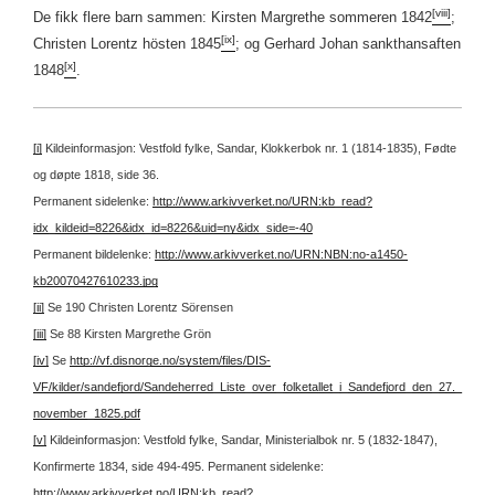
[viii]
De fikk flere barn sammen: Kirsten Margrethe sommeren 1842
;
[ix]
Christen Lorentz hösten 1845
; og Gerhard Johan sankthansaften
[x]
1848
.
[i]
Kildeinformasjon: Vestfold fylke, Sandar, Klokkerbok nr. 1 (1814-1835), Fødte
og døpte 1818, side 36.
Permanent sidelenke:
http://www.arkivverket.no/URN:kb_read?
idx_kildeid=8226&idx_id=8226&uid=ny&idx_side=-40
Permanent bildelenke:
http://www.arkivverket.no/URN:NBN:no-a1450-
kb20070427610233.jpg
[ii]
Se 190 Christen Lorentz Sörensen
[iii]
Se 88 Kirsten Margrethe Grön
[iv]
Se
http://vf.disnorge.no/system/files/DIS-
VF/kilder/sandefjord/Sandeherred_Liste_over_folketallet_i_Sandefjord_den_27._
november_1825.pdf
[v]
Kildeinformasjon: Vestfold fylke, Sandar, Ministerialbok nr. 5 (1832-1847),
Konfirmerte 1834, side 494-495.
Permanent sidelenke:
http://www.arkivverket.no/URN:kb_read?