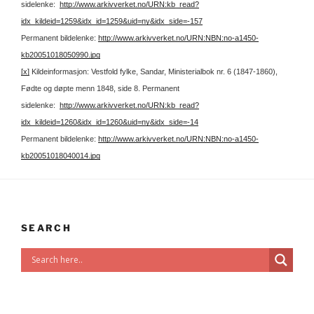
sidelenke:
http://www.arkivverket.no/URN:kb_read?
idx_kildeid=1259&idx_id=1259&uid=ny&idx_side=-157
Permanent bildelenke:
http://www.arkivverket.no/URN:NBN:no-a1450-
kb20051018050990.jpg
[x]
Kildeinformasjon: Vestfold fylke, Sandar, Ministerialbok nr. 6 (1847-1860),
Fødte og døpte menn 1848, side 8.
Permanent
sidelenke:
http://www.arkivverket.no/URN:kb_read?
idx_kildeid=1260&idx_id=1260&uid=ny&idx_side=-14
Permanent bildelenke:
http://www.arkivverket.no/URN:NBN:no-a1450-
kb20051018040014.jpg
SEARCH