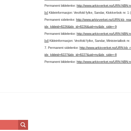
Permanent bildelenke:
http://www.arkivverket.no/URN:NBN:
[v]
Kildeinformasjon: Vestfold fylke, Sandar, Klokkerbok nr. 1
Permanent sidelenke:
http://www.arkivverket.no/URN:kb_re
idx_kildeid=8226&idx_id=8226&uid=ny&idx_side=-9
Permanent bildelenke:
http://www.arkivverket.no/URN:NBN:
[vi]
Kildeinformasjon: Vestfold fylke, Sandar, Ministerialbok n
7.
Permanent sidelenke:
http://www.arkivverket.no/URN:kb_
idx_kildeid=8227&idx_id=8227&uid=ny&idx_side=-8
Permanent bildelenke:
http://www.arkivverket.no/URN:NBN: