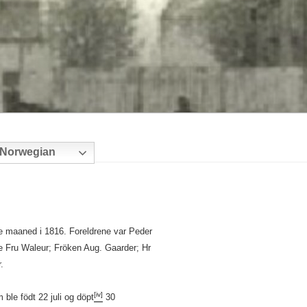
Norwegian
maaned i 1816. Foreldrene var Peder
e Fru Waleur; Fröken Aug. Gaarder; Hr
.
[iv]
ble födt 22 juli og döpt
30