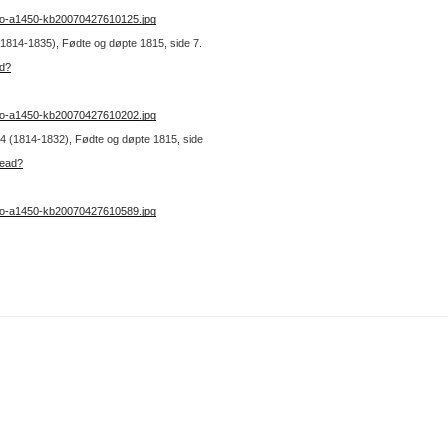
no-a1450-kb20070427610125.jpg
 (1814-1835), Fødte og døpte 1815, side 7.
ad?
no-a1450-kb20070427610202.jpg
r. 4 (1814-1832), Fødte og døpte 1815, side
read?
no-a1450-kb20070427610589.jpg