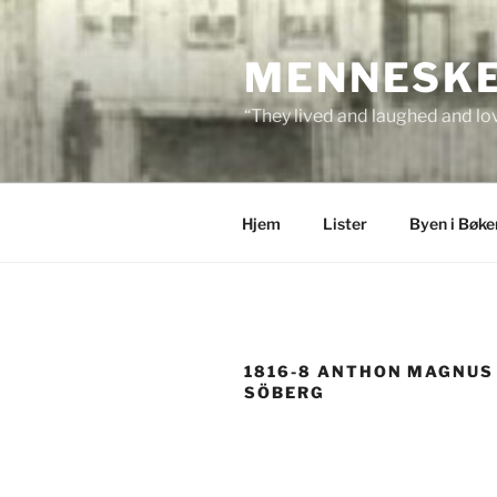
Skip
to
MENNESKEN
content
“They lived and laughed and lov
Hjem
Lister
Byen i Bøke
1816-8 ANTHON MAGNUS
SÖBERG