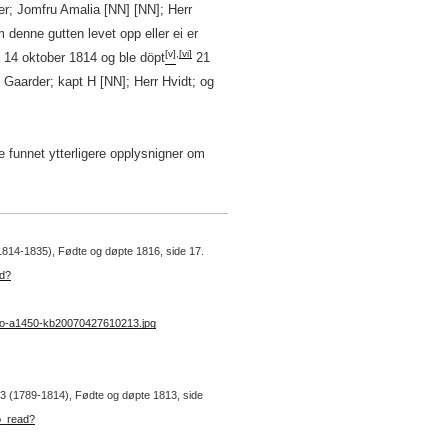
r; Jomfru Amalia [NN] [NN]; Herr
denne gutten levet opp eller ei er
[v]
,
[vi]
 14 oktober 1814 og ble döpt
21
aarder; kapt H [NN]; Herr Hvidt; og
e funnet ytterligere opplysnigner om
(1814-1835), Fødte og døpte 1816, side 17.
ad?
no-a1450-kb20070427610213.jpg
r. 3 (1789-1814), Fødte og døpte 1813, side
b_read?