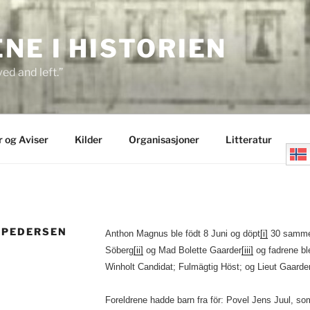
E I HISTORIEN
ed and left.”
r og Aviser
Kilder
Organisasjoner
Litteratur
 PEDERSEN
Anthon Magnus ble födt 8 Juni og döpt
[i]
30 samme 
Söberg
[ii]
og Mad Bolette Gaarder
[iii]
og fadrene bl
Winholt Candidat; Fulmägtig Höst; og Lieut Gaarder
Foreldrene hadde barn fra för: Povel Jens Juul, som 