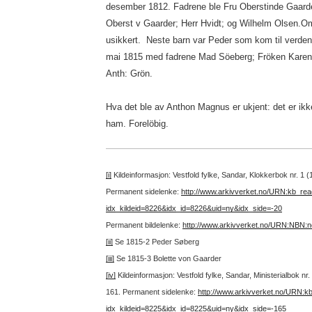
desember 1812. Fadrene ble Fru Oberstinde Gaarde
Oberst v Gaarder; Herr Hvidt; og Wilhelm Olsen.Om 
usikkert. Neste barn var Peder som kom til verden
mai 1815 med fadrene Mad Söeberg; Fröken Karen G
Anth: Grön.
Hva det ble av Anthon Magnus er ukjent: det er ikk
ham. Forelöbig.
[i]
Kildeinformasjon: Vestfold fylke, Sandar, Klokkerbok nr. 1 
Permanent sidelenke:
http://www.arkivverket.no/URN:kb_re
idx_kildeid=8226&idx_id=8226&uid=ny&idx_side=-20
Permanent bildelenke:
http://www.arkivverket.no/URN:NBN:
[ii]
Se 1815-2 Peder Søberg
[iii]
Se 1815-3 Bolette von Gaarder
[iv]
Kildeinformasjon: Vestfold fylke, Sandar, Ministerialbok n
161.
Permanent sidelenke:
http://www.arkivverket.no/URN:k
idx_kildeid=8225&idx_id=8225&uid=ny&idx_side=-165