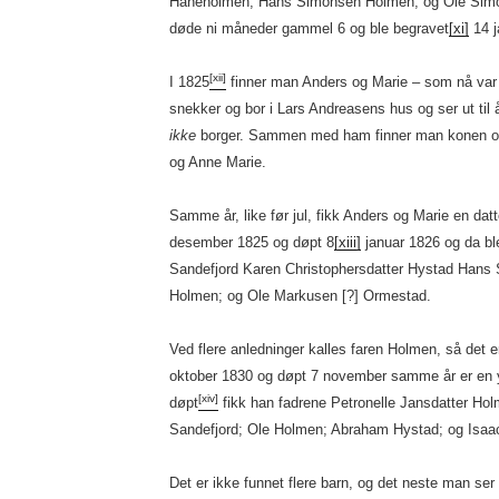
Haneholmen; Hans Simonsen Holmen; og Ole Simon
døde ni måneder gammel 6 og ble begravet
[xi]
14 j
[xii]
I 1825
finner man Anders og Marie – som nå var 
snekker og bor i Lars Andreasens hus og ser ut til 
ikke
borger. Sammen med ham finner man konen og
og Anne Marie.
Samme år, like før jul, fikk Anders og Marie en datte
desember 1825 og døpt 8
[xiii]
januar 1826 og da bl
Sandefjord Karen Christophersdatter Hystad Han
Holmen; og Ole Markusen [?] Ormestad.
Ved flere anledninger kalles faren Holmen, så det e
oktober 1830 og døpt 7 november samme år er en y
[xiv]
døpt
fikk han fadrene Petronelle Jansdatter Holm
Sandefjord; Ole Holmen; Abraham Hystad; og Isaa
Det er ikke funnet flere barn, og det neste man ser