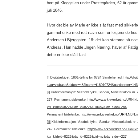
bort på Kleggelien under Prestegården, 62 år gamm
juli 1846.
Hvor det ble av Marie er ikke slåt fast med sikkerh
gammel enke med rett navn som er losjerende hos
Andersen i Bjerggaten 18: det kan stemme så noe
Andreas. Hun hadde „Ingen Næring, haver af Fattig
dette er ikke slått fast.
[i]
Digitalarkivet, 1801-telling for 0724 Sandeherred,
http://di
slag=visbase&sidenr=4&filnamn=f18010724&gardpostnr=1
[ii]
Kildeinformasjon: Vestfold fylke, Sandar, Ministerialbok nr
277.
Permanent sidelenke:
http://www.arkivverket.no/URN:k
idx_kildeid=8224&idx_id=8224&uid=ny&idx_side=-284
Permanent bildelenke:
http://www.arkivverket.no/URN:NBN:
[iii]
Kildeinformasjon: Vestfold fylke, Sandar, Ministerialbok nr
242.
Permanent sidelenke:
http://www.arkivverket.no/URN:k
idx_kildeid=8225&idx_id=8225&uid=ny&idx_side=-227