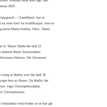
sen. Andreas levet ikke opp: han
anuar 1825.
høygravid – i Sandefjord: han er
å ha noen form for kvalifikasjon, men er
 barna Maren Andrea; Hans; Søren;
r til: Maren Sibille ble født 22
e fadrene Marte Simonsdatter,
s Simonsen Holmen; Ole Simonsen
r mulig at Mathis som ble født 30
ngre bror av Maren. Da Mathis ble
en; Inger Christophersdatter,
ck Christophersen.
 i forbindelse med Anders er at han går