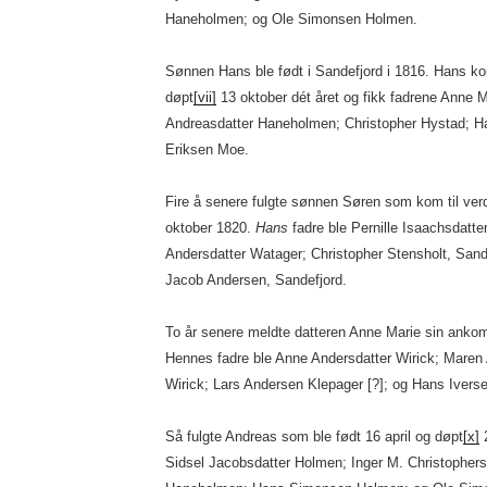
Haneholmen; og Ole Simonsen Holmen.
Sønnen Hans ble født i Sandefjord i 1816. Hans ko
døpt
[vii]
13 oktober dét året og fikk fadrene Anne M
Andreasdatter Haneholmen; Christopher Hystad; 
Eriksen Moe.
Fire å senere fulgte sønnen Søren som kom til ver
oktober 1820.
Hans
fadre ble Pernille Isaachsdatte
Andersdatter Watager; Christopher Stensholt, San
Jacob Andersen, Sandefjord.
To år senere meldte datteren Anne Marie sin ankoms
Hennes fadre ble Anne Andersdatter Wirick; Maren
Wirick; Lars Andersen Klepager [?]; og Hans Iverse
Så fulgte Andreas som ble født 16 april og døpt
[x]
2
Sidsel Jacobsdatter Holmen; Inger M. Christopher