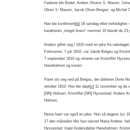
Fadrene ble Bodel, Anders Olsens S. Marum; Joha
Olsen S. Marum; Jacob Olsen Bergan; og Michel O
Han ble konfirmert
[iii]
18 søndag efter trefoldighet 
karakteren „meget bravo” nummer 10 blandt de 23 gu
Anders giftet seg i 1810 med en pike fra nabolage
Forloverne, 7 juli 1810, var Jakob Belgeu og Kristo
7 september 1810 og vitnene var Kristoffer Hysse
Haneholmen og konen.
Paret slo seg ned på Belgau, der datteren Dorte Ma
oktober 1810. Hun ble døpt
[v]
11 november og da v
[NN] Holmen; Kristoffer [NN] Hyssestad; Anders K
Holmen.
Neste barn var også en pike. Hun så dagens lys 1
27 den måneden fikk hun navnet Maria Andrea fad
Hyssestad; Inger Andersdatter Haneholmen; Kristo