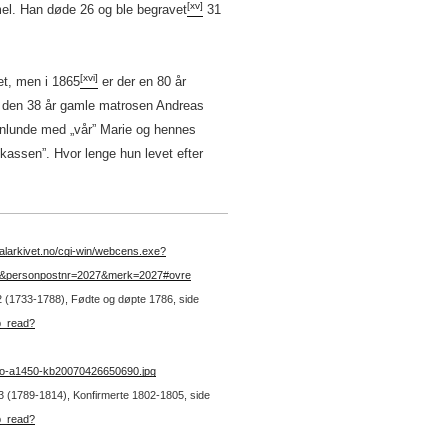
[xv]
el. Han døde 26 og ble begravet
31
[xvi]
et, men i 1865
er der en 80 år
 den 38 år gamle matrosen Andreas
nlunde med „vår” Marie og hennes
kassen”. Hvor lenge hun levet efter
gitalarkivet.no/cgi-win/webcens.exe?
43&personpostnr=2027&merk=2027#ovre
. 2 (1733-1788), Fødte og døpte 1786, side
b_read?
no-a1450-kb20070426650690.jpg
. 3 (1789-1814), Konfirmerte 1802-1805, side
b_read?