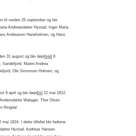
m til verden 25 september og ble
aria Andreasdatter Hystad; Inger Maria
Hans Andreasen Haneholmen; og Hans
den 31 august og ble døpt
[viii]
8
r, Sandefjord; Maren Andrea
defjord; Ole Simonsen Holmen; og
t 9 april og ble døpt
[ix]
12 mai 1822.
 Andersdatter Watager; Thor Olsen
n Ringdal.
 mai 1824. I dette tilfellet ble fadrene
sdatter Hystad; Andreas Hansen