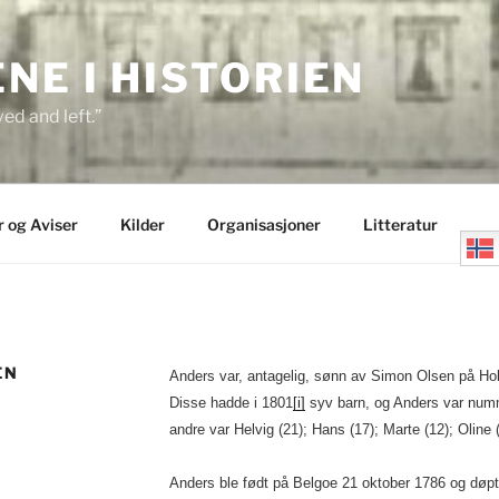
E I HISTORIEN
ed and left.”
r og Aviser
Kilder
Organisasjoner
Litteratur
EN
Anders var, antagelig, sønn av Simon Olsen på Ho
Disse hadde i 1801
[i]
syv barn, og Anders var numme
andre var Helvig (21); Hans (17); Marte (12); Oline (
Anders ble født på Belgoe 21 oktober 1786 og døpt