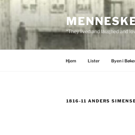
Skip
to
MENNESKEN
content
“They lived and laughed and lov
Hjem
Lister
Byen i Bøke
1816-11 ANDERS SIMENS