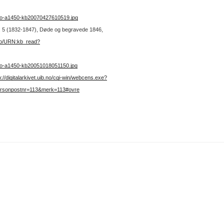
no-a1450-kb20070427610519.jpg
 nr. 5 (1832-1847), Døde og begravede 1846,
.no/URN:kb_read?
no-a1450-kb20051018051150.jpg
p://digitalarkivet.uib.no/cgi-win/webcens.exe?
ersonpostnr=113&merk=113#ovre