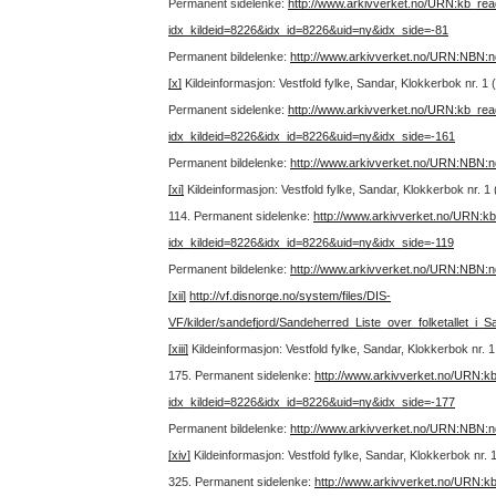
Permanent sidelenke:
http://www.arkivverket.no/URN:kb_re
idx_kildeid=8226&idx_id=8226&uid=ny&idx_side=-81
Permanent bildelenke:
http://www.arkivverket.no/URN:NBN:
[x]
Kildeinformasjon: Vestfold fylke, Sandar, Klokkerbok nr. 1
Permanent sidelenke:
http://www.arkivverket.no/URN:kb_re
idx_kildeid=8226&idx_id=8226&uid=ny&idx_side=-161
Permanent bildelenke:
http://www.arkivverket.no/URN:NBN:
[xi]
Kildeinformasjon: Vestfold fylke, Sandar, Klokkerbok nr.
114.
Permanent sidelenke:
http://www.arkivverket.no/URN:k
idx_kildeid=8226&idx_id=8226&uid=ny&idx_side=-119
Permanent bildelenke:
http://www.arkivverket.no/URN:NBN:
[xii]
http://vf.disnorge.no/system/files/DIS-
VF/kilder/sandefjord/Sandeherred_Liste_over_folketallet_i
[xiii]
Kildeinformasjon: Vestfold fylke, Sandar, Klokkerbok nr.
175.
Permanent sidelenke:
http://www.arkivverket.no/URN:k
idx_kildeid=8226&idx_id=8226&uid=ny&idx_side=-177
Permanent bildelenke:
http://www.arkivverket.no/URN:NBN:
[xiv]
Kildeinformasjon: Vestfold fylke, Sandar, Klokkerbok nr.
325.
Permanent sidelenke:
http://www.arkivverket.no/URN:k