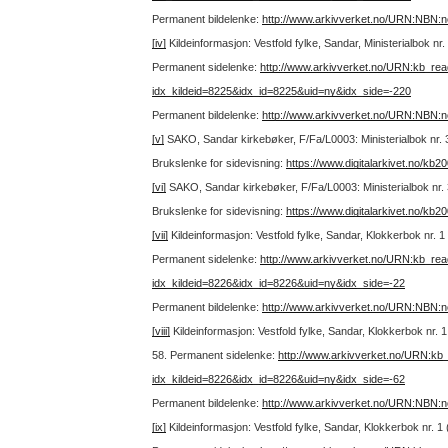
Permanent bildelenke:
http://www.arkivverket.no/URN:NBN:
[iv]
Kildeinformasjon: Vestfold fylke, Sandar, Ministerialbok nr
Permanent sidelenke:
http://www.arkivverket.no/URN:kb_re
idx_kildeid=8225&idx_id=8225&uid=ny&idx_side=-220
Permanent bildelenke:
http://www.arkivverket.no/URN:NBN:
[v]
SAKO, Sandar kirkebøker, F/Fa/L0003: Ministerialbok nr. 
Brukslenke for sidevisning:
https://www.digitalarkivet.no/kb
[vi]
SAKO, Sandar kirkebøker, F/Fa/L0003: Ministerialbok nr. 
Brukslenke for sidevisning:
https://www.digitalarkivet.no/kb
[vii]
Kildeinformasjon: Vestfold fylke, Sandar, Klokkerbok nr. 
Permanent sidelenke:
http://www.arkivverket.no/URN:kb_re
idx_kildeid=8226&idx_id=8226&uid=ny&idx_side=-22
Permanent bildelenke:
http://www.arkivverket.no/URN:NBN:
[viii]
Kildeinformasjon: Vestfold fylke, Sandar, Klokkerbok nr.
58.
Permanent sidelenke:
http://www.arkivverket.no/URN:kb
idx_kildeid=8226&idx_id=8226&uid=ny&idx_side=-62
Permanent bildelenke:
http://www.arkivverket.no/URN:NBN:
[ix]
Kildeinformasjon: Vestfold fylke, Sandar, Klokkerbok nr. 