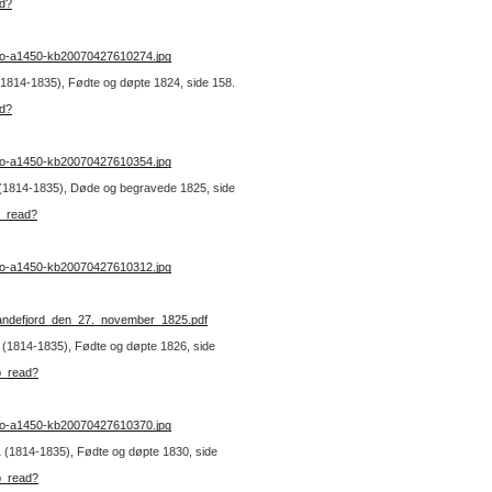
ad?
no-a1450-kb20070427610274.jpg
 (1814-1835), Fødte og døpte 1824, side 158.
ad?
no-a1450-kb20070427610354.jpg
 1 (1814-1835), Døde og begravede 1825, side
b_read?
no-a1450-kb20070427610312.jpg
_Sandefjord_den_27._november_1825.pdf
 1 (1814-1835), Fødte og døpte 1826, side
b_read?
no-a1450-kb20070427610370.jpg
 1 (1814-1835), Fødte og døpte 1830, side
b_read?