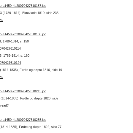
no-a1450-kb20070427610187.jpg
. 3 (1789-1814), Ekteviede 1810, side 235.
ad?
no-a1450-kb20070427610180.jpg
3, 1789-1814, s. 150
20070427610114
3, 1789-1814, s. 160
20070427610124
1 (1814-1835), Fødte og døpte 1816, side 19.
ad?
no-a1450-kb20070427610215.jpg
 1 (1814-1835), Fødte og døpte 1820, side
_read?
no-a1450-kb20070427610255.jpg
1 (1814-1835), Fødte og døpte 1822, side 77.