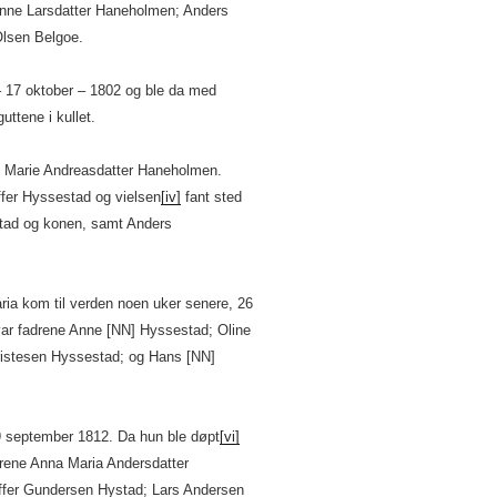
nne Larsdatter Haneholmen; Anders
lsen Belgoe.
– 17 oktober – 1802 og ble da med
ttene i kullet.
t: Marie Andreasdatter Haneholmen.
ffer Hyssestad og vielsen
[iv]
fant sted
stad og konen, samt Anders
ria kom til verden noen uker senere, 26
ar fadrene Anne [NN] Hyssestad; Oline
ristesen Hyssestad; og Hans [NN]
9 september 1812. Da hun ble døpt
[vi]
rene Anna Maria Andersdatter
ffer Gundersen Hystad; Lars Andersen