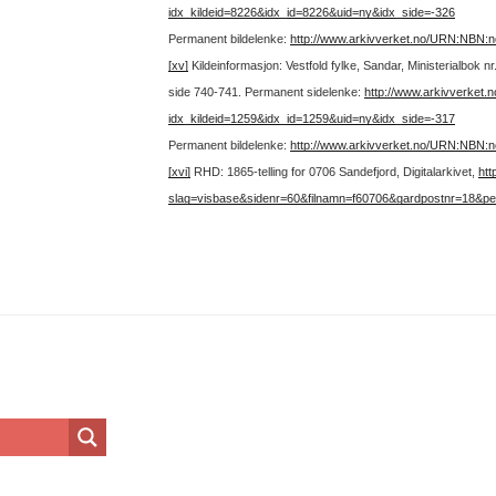
idx_kildeid=8226&idx_id=8226&uid=ny&idx_side=-326
Permanent bildelenke:
http://www.arkivverket.no/URN:NBN:
[xv]
Kildeinformasjon: Vestfold fylke, Sandar, Ministerialbok
side 740-741.
Permanent sidelenke:
http://www.arkivverket
idx_kildeid=1259&idx_id=1259&uid=ny&idx_side=-317
Permanent bildelenke:
http://www.arkivverket.no/URN:NBN:
[xvi]
RHD: 1865-telling for 0706 Sandefjord, Digitalarkivet,
htt
slag=visbase&sidenr=60&filnamn=f60706&gardpostnr=18&p