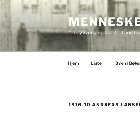
Skip
to
MENNESKEN
content
“They lived and laughed and lov
Hjem
Lister
Byen i Bøke
1816-10 ANDREAS LARSE