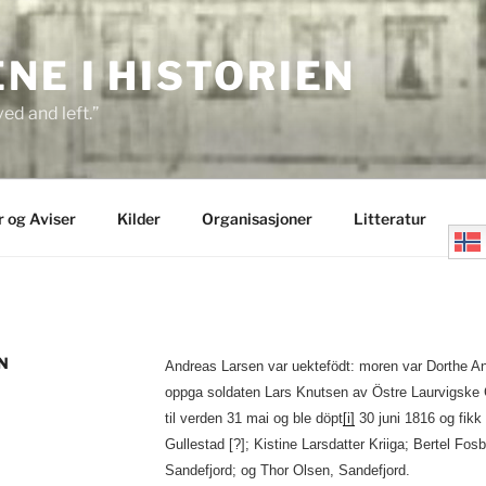
E I HISTORIEN
ed and left.”
r og Aviser
Kilder
Organisasjoner
Litteratur
N
Andreas Larsen var uektefödt: moren var Dorthe An
oppga soldaten Lars Knutsen av Östre Laurvigske
til verden 31 mai og ble döpt
[i]
30 juni 1816 og fikk
Gullestad [?]; Kistine Larsdatter Kriiga; Bertel Fos
Sandefjord; og Thor Olsen, Sandefjord.