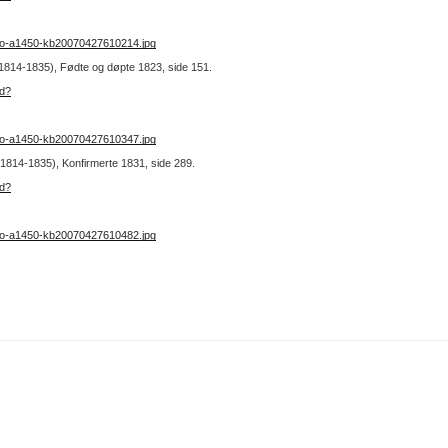
no-a1450-kb20070427610214.jpg
 (1814-1835), Fødte og døpte 1823, side 151.
ad?
no-a1450-kb20070427610347.jpg
 (1814-1835), Konfirmerte 1831, side 289.
ad?
no-a1450-kb20070427610482.jpg