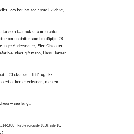
ller Lars har latt seg spore i kildene,
tter som faar nok et barn utenfor
ptember en datter som ble döpt
[ii]
28
 Inger Andersdatter; Elen Olsdatter;
far ble utlagt gift mann, Hans Hansen
het – 23 okotber – 1831 og fikk
notert at han er vaksinert, men en
ndreas – saa langt.
(1814-1835), Fødte og døpte 1816, side 18.
ad?