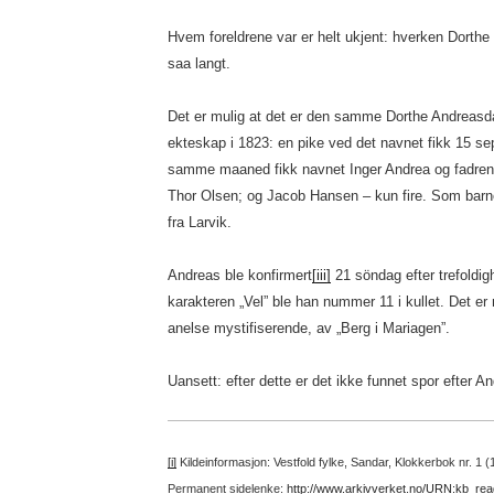
Hvem foreldrene var er helt ukjent: hverken Dorthe e
saa langt.
Det er mulig at det er den samme Dorthe Andreasda
ekteskap i 1823: en pike ved det navnet fikk 15 se
samme maaned fikk navnet Inger Andrea og fadrene
Thor Olsen; og Jacob Hansen – kun fire. Som barne
fra Larvik.
Andreas ble konfirmert
[iii]
21 söndag efter trefoldig
karakteren „Vel” ble han nummer 11 i kullet. Det er 
anelse mystifiserende, av „Berg i Mariagen”.
Uansett: efter dette er det ikke funnet spor efter A
[i]
Kildeinformasjon: Vestfold fylke, Sandar, Klokkerbok nr. 1 
Permanent sidelenke:
http://www.arkivverket.no/URN:kb_re