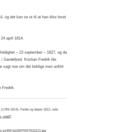
 og det kan se ut til at han ikke levet
24 april 1814.
efoldighet – 23 september – 1827, og da
 i Sandefjord. Kristian Fredrik ble
kke sagt noe om det boklige men anfört
n Fredrik.
 3 (1789-1814), Fødte og døpte 1812, side
kb_read?
no-a1450-kb20070427610121.jpg