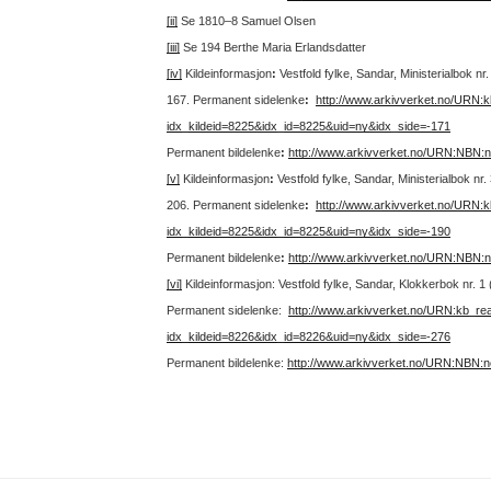
[ii]
Se 1810–8 Samuel Olsen
[iii]
Se 194 Berthe Maria Erlandsdatter
[iv]
Kildeinformasjon
:
Vestfold fylke, Sandar, Ministerialbok n
167.
Permanent sidelenke
:
http://www.arkivverket.no/URN:
idx_kildeid=8225&idx_id=8225&uid=ny&idx_side=-171
Permanent bildelenke
:
http://www.arkivverket.no/URN:NBN:
[v]
Kildeinformasjon
:
Vestfold fylke, Sandar, Ministerialbok n
206.
Permanent sidelenke
:
http://www.arkivverket.no/URN:
idx_kildeid=8225&idx_id=8225&uid=ny&idx_side=-190
Permanent bildelenke
:
http://www.arkivverket.no/URN:NBN:
[vi]
Kildeinformasjon: Vestfold fylke, Sandar, Klokkerbok nr. 1
Permanent sidelenke:
http://www.arkivverket.no/URN:kb_re
idx_kildeid=8226&idx_id=8226&uid=ny&idx_side=-276
Permanent bildelenke:
http://www.arkivverket.no/URN:NBN: