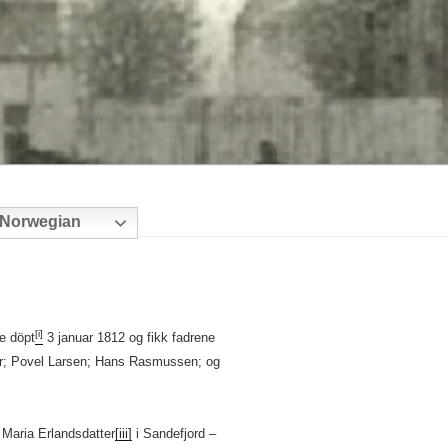
Norwegian
[i]
e döpt
3 januar 1812 og fikk fadrene
ter; Povel Larsen; Hans Rasmussen; og
Maria Erlandsdatter
[iii]
i Sandefjord –