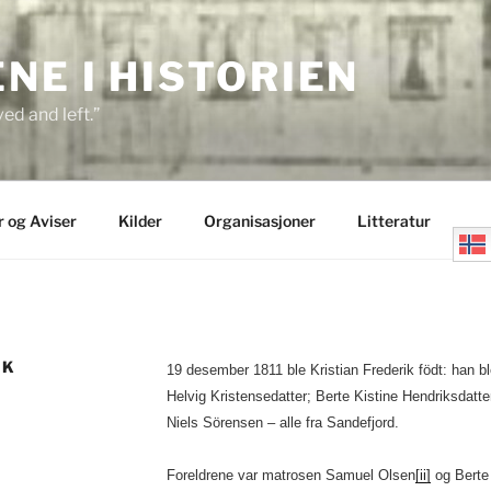
E I HISTORIEN
ed and left.”
r og Aviser
Kilder
Organisasjoner
Litteratur
IK
19 desember 1811 ble Kristian Frederik födt: han bl
Helvig Kristensedatter; Berte Kistine Hendriksdat
Niels Sörensen – alle fra Sandefjord.
Foreldrene var matrosen Samuel Olsen
[ii]
og Berte 