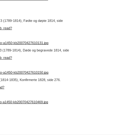
r. 3 (1789-1814), Fødte og døpte 1814, side
kb_read?
no-a1450-kb20070427610131.jpg
r. 3 (1789-1814), Døde og begravede 1814, side
kb_read?
no-a1450-kb20070427610150.jpg
 (1814-1835), Konfirmerte 1828, side 276.
ad?
no-a1450-kb20070427610469.jpg