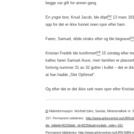
begge var gift for annen gang.
[iv]
En yngre bror, Knud Jacob, ble döpt
13 mars 1814,
opp for det er ikke funnet noen spor efter ham.
[v]
Faren, Samuel, döde straks efter og ble begravet
[vi]
Kristian Fredrik ble konfirmert
15 söndag efter tr
kaltes faren Samuel
Auve
, men familien er plassert
forövrig nummer 31 av 32 gutter i kullet – det er i
at han hadde „Slet Opförsel”.
Og efter det er det ikke sett noen spor efter Kristia
[i]
Kildeinformasjon: Vestfold fylke, Sandar, Ministerialbok nr.
157.
Permanent sidelenke:
http://www.arkivverket.no/URN:
idx_kildeid=8225&idx_id=8225&uid=ny&idx_side=-161
Permanent bildelenke:
http://www.arkivverket.no/URN:NBN: