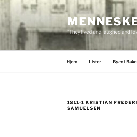
Skip
to
MENNESKEN
content
“They lived and laughed and lov
Hjem
Lister
Byen i Bøke
1811-1 KRISTIAN FREDER
SAMUELSEN