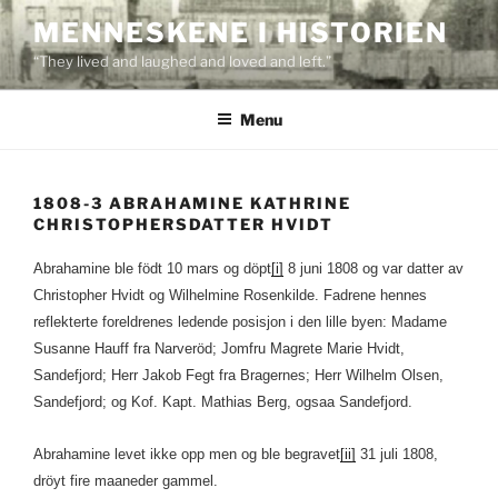
Skip
MENNESKENE I HISTORIEN
to
“They lived and laughed and loved and left.”
content
Menu
1808-3 ABRAHAMINE KATHRINE
CHRISTOPHERSDATTER HVIDT
Abrahamine ble födt 10 mars og döpt
[i]
8 juni 1808 og var datter av
Christopher Hvidt og Wilhelmine Rosenkilde. Fadrene hennes
reflekterte foreldrenes ledende posisjon i den lille byen: Madame
Susanne Hauff fra Narveröd; Jomfru Magrete Marie Hvidt,
Sandefjord; Herr Jakob Fegt fra Bragernes; Herr Wilhelm Olsen,
Sandefjord; og Kof. Kapt. Mathias Berg, ogsaa Sandefjord.
Abrahamine levet ikke opp men og ble begravet
[ii]
31 juli 1808,
dröyt fire maaneder gammel.