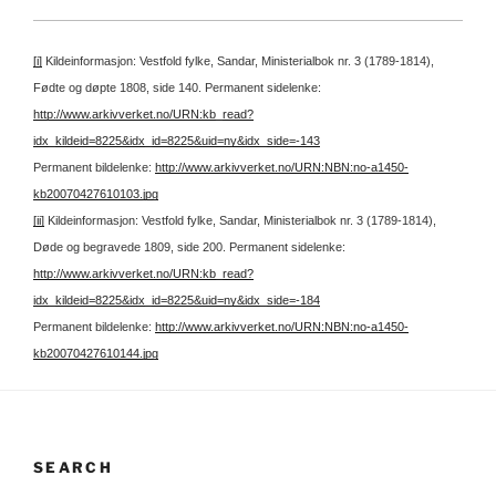
[i]
Kildeinformasjon: Vestfold fylke, Sandar, Ministerialbok nr. 3 (1789-1814),
Fødte og døpte 1808, side 140.
Permanent sidelenke:
http://www.arkivverket.no/URN:kb_read?
idx_kildeid=8225&idx_id=8225&uid=ny&idx_side=-143
Permanent bildelenke:
http://www.arkivverket.no/URN:NBN:no-a1450-
kb20070427610103.jpg
[ii]
Kildeinformasjon: Vestfold fylke, Sandar, Ministerialbok nr. 3 (1789-1814),
Døde og begravede 1809, side 200.
Permanent sidelenke:
http://www.arkivverket.no/URN:kb_read?
idx_kildeid=8225&idx_id=8225&uid=ny&idx_side=-184
Permanent bildelenke:
http://www.arkivverket.no/URN:NBN:no-a1450-
kb20070427610144.jpg
SEARCH