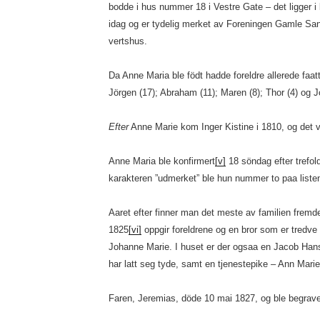
bodde i hus nummer 18 i Vestre Gate – det ligger 
idag og er tydelig merket av Foreningen Gamle San
vertshus.
Da Anne Maria ble födt hadde foreldre allerede faatt
Jörgen (17); Abraham (11); Maren (8); Thor (4) og J
Efter
Anne Marie kom Inger Kistine i 1810, og det va
Anne Maria ble konfirmert
[v]
18 söndag efter trefol
karakteren ”udmerket” ble hun nummer to paa listen 
Aaret efter finner man det meste av familien fremde
1825
[vi]
oppgir foreldrene og en bror som er tredve 
Johanne Marie. I huset er der ogsaa en Jacob Han
har latt seg tyde, samt en tjenestepike – Ann Marie
Faren, Jeremias, döde 10 mai 1827, og ble begrave