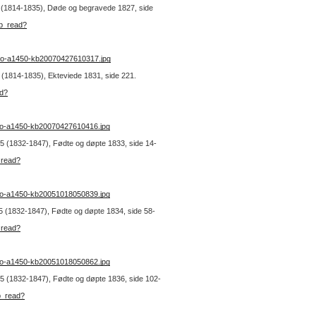
 1 (1814-1835), Døde og begravede 1827, side
kb_read?
no-a1450-kb20070427610317.jpg
1 (1814-1835), Ekteviede 1831, side 221.
ad?
no-a1450-kb20070427610416.jpg
r. 5 (1832-1847), Fødte og døpte 1833, side 14-
_read?
no-a1450-kb20051018050839.jpg
. 5 (1832-1847), Fødte og døpte 1834, side 58-
_read?
no-a1450-kb20051018050862.jpg
r. 5 (1832-1847), Fødte og døpte 1836, side 102-
b_read?