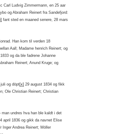
ic Carl Ludvig Zimmermann, en 25 aar
bo og Abraham Reinert fra Sandefjord:
i]
fant sted en maaned senere, 28 mars
Conrad. Han kom til verden 18
llan Aall; Madame henrich Reinert; og
s 1833 og da ble fadrene Johanne
Abraham Reinert; Anund Kruge; og
juli og döpt
[x]
29 august 1834 og fikk
 Ole Christian Reinert; Christian
– man undres hva han ble kaldt i det
4 april 1836 og gikk da navnet Elise
 Inger Andrea Reinert; Möller