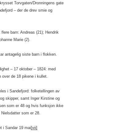
i krysset Torvgaten/Dronningens gate
defjord – der de drev smie og
 flere barn: Andreas (21); Hendrik
ohanne Marie (2).
r antagelig siste barn i flokken.
dighet – 17 oktober – 1824: med
over de 18 pikene i kullet.
les i Sandefjord: folketellingen av
og skipper, samt Inger Kirstine og
sen som er 48 og hvis funksjon ikke
 Nielsdatter som er 28.
t i Sandar 19 mai
[vii]