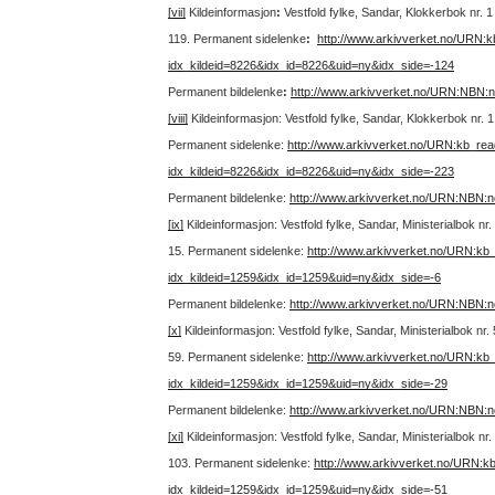
[vii]
Kildeinformasjon
:
Vestfold fylke, Sandar, Klokkerbok nr.
119.
Permanent sidelenke
:
http://www.arkivverket.no/URN:
idx_kildeid=8226&idx_id=8226&uid=ny&idx_side=-124
Permanent bildelenke
:
http://www.arkivverket.no/URN:NBN:
[viii]
Kildeinformasjon: Vestfold fylke, Sandar, Klokkerbok nr. 
Permanent sidelenke:
http://www.arkivverket.no/URN:kb_re
idx_kildeid=8226&idx_id=8226&uid=ny&idx_side=-223
Permanent bildelenke:
http://www.arkivverket.no/URN:NBN:
[ix]
Kildeinformasjon: Vestfold fylke, Sandar, Ministerialbok n
15.
Permanent sidelenke:
http://www.arkivverket.no/URN:kb
idx_kildeid=1259&idx_id=1259&uid=ny&idx_side=-6
Permanent bildelenke:
http://www.arkivverket.no/URN:NBN:
[x]
Kildeinformasjon: Vestfold fylke, Sandar, Ministerialbok nr
59.
Permanent sidelenke:
http://www.arkivverket.no/URN:kb
idx_kildeid=1259&idx_id=1259&uid=ny&idx_side=-29
Permanent bildelenke:
http://www.arkivverket.no/URN:NBN:
[xi]
Kildeinformasjon: Vestfold fylke, Sandar, Ministerialbok n
103.
Permanent sidelenke:
http://www.arkivverket.no/URN:k
idx_kildeid=1259&idx_id=1259&uid=ny&idx_side=-51