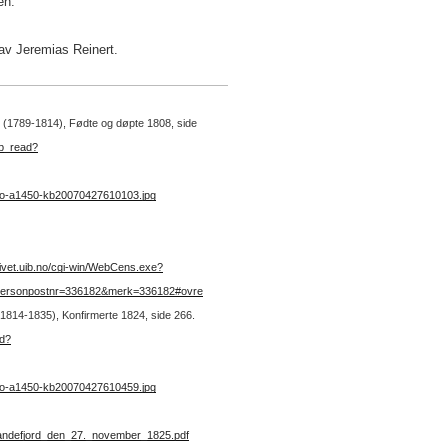
en.
 av Jeremias Reinert.
 3 (1789-1814), Fødte og døpte 1808, side
kb_read?
no-a1450-kb20070427610103.jpg
arkivet.uib.no/cgi-win/WebCens.exe?
&personpostnr=336182&merk=336182#ovre
 (1814-1835), Konfirmerte 1824, side 266.
ad?
no-a1450-kb20070427610459.jpg
_Sandefjord_den_27._november_1825.pdf