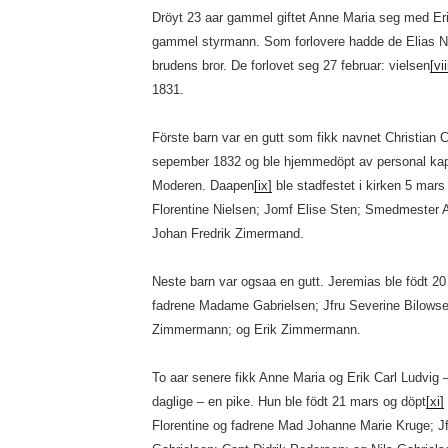
Dröyt 23 aar gammel giftet Anne Maria seg med Er
gammel styrmann. Som forlovere hadde de Elias Ny
brudens bror. De forlovet seg 27 februar: vielsen
[vii
1831.
Förste barn var en gutt som fikk navnet Christian 
sepember 1832 og ble hjemmedöpt av personal kape
Moderen. Daapen
[ix]
ble stadfestet i kirken 5 mar
Florentine Nielsen; Jomf Elise Sten; Smedmester 
Johan Fredrik Zimermand.
Neste barn var ogsaa en gutt. Jeremias ble födt 20 
fadrene Madame Gabrielsen; Jfru Severine Bilowsen;
Zimmermann; og Erik Zimmermann.
To aar senere fikk Anne Maria og Erik Carl Ludvig 
daglige – en pike. Hun ble födt 21 mars og döpt
[xi]
Florentine og fadrene Mad Johanne Marie Kruge; Jfr