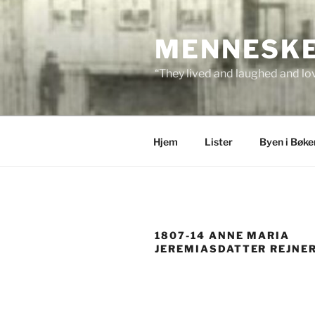
Skip
to
MENNESKEN
content
“They lived and laughed and lov
Hjem
Lister
Byen i Bøke
1807-14 ANNE MARIA
JEREMIASDATTER REJNE