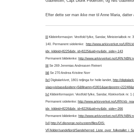
Gabrielsen; Capt Didrik Pedersen; og Nils Gabriels
Efter dette ser man ikke mer til Anne Maria, datter
[i]
Kildeinformasjon: Vestfold fylke, Sandar, Ministerialbok nr.
140.
Permanent sidelenke:
http://www.arkivverket.no/URN:
idx_kildeid=8225&idx_id=8225&uid=ny&idx_side=-143
Permanent bildelenke:
http://www.arkivverket.no/URN:NBN:
[ii]
Se 269 Jeremias Andreasen Reinert
[iii]
Se 270 Andrea Kristine Norr
[iv]
Digitalarkivet, 1801-teljinga for heile landet,
http://digital
slag=visbase&sidenr=5&filnamn=f1801&gardpostnr=22248
[v]
Kildeinformasjon: Vestfold fylke, Sandar, Klokkerbok nr. 1
Permanent sidelenke:
http://www.arkivverket.no/URN:kb_re
idx_kildeid=8226&idx_id=8226&uid=ny&idx_side=-266
Permanent bildelenke:
http://www.arkivverket.no/URN:NBN:
[vi]
http://vf.disnorge.no/system/files/DIS-
VF/kilder/sandefjord/Sandeherred_Liste_over_folketallet_i