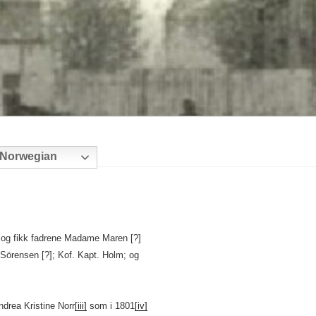
Norwegian
 og fikk fadrene Madame Maren [?]
 Sörensen [?]; Kof. Kapt. Holm; og
drea Kristine Norr
[iii]
som i 1801
[iv]