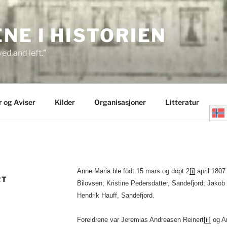
E I HISTORIEN
ed and left.”
r og Aviser
Kilder
Organisasjoner
Litteratur
Anne Maria ble födt 15 mars og döpt 2
[i]
april 1807
RT
Bilovsen; Kristine Pedersdatter, Sandefjord; Jakob
Hendrik Hauff, Sandefjord.
Foreldrene var Jeremias Andreasen Reinert
[ii]
og An