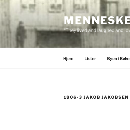
Skip
to
MENNESKEN
content
“They lived and laughed and lov
Hjem
Lister
Byen i Bøke
1806-3 JAKOB JAKOBSEN