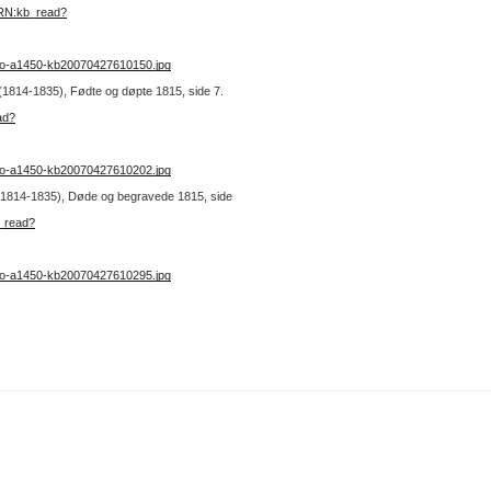
URN:kb_read?
no-a1450-kb20070427610150.jpg
1 (1814-1835), Fødte og døpte 1815, side 7.
ad?
no-a1450-kb20070427610202.jpg
1 (1814-1835), Døde og begravede 1815, side
b_read?
no-a1450-kb20070427610295.jpg