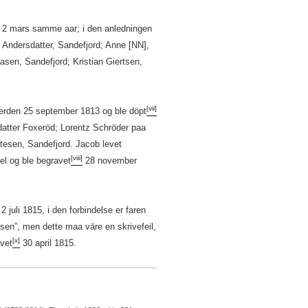
pt 2 mars samme aar; i den anledningen
 Andersdatter, Sandefjord; Anne [NN],
sen, Sandefjord; Kristian Giertsen,
[vii]
verden 25 september 1813 og ble döpt
datter Foxeröd; Lorentz Schröder paa
tesen, Sandefjord. Jacob levet
[viii]
el og ble begravet
28 november
2 juli 1815, i den forbindelse er faren
sen”, men dette maa väre en skrivefeil,
[x]
avet
30 april 1815.