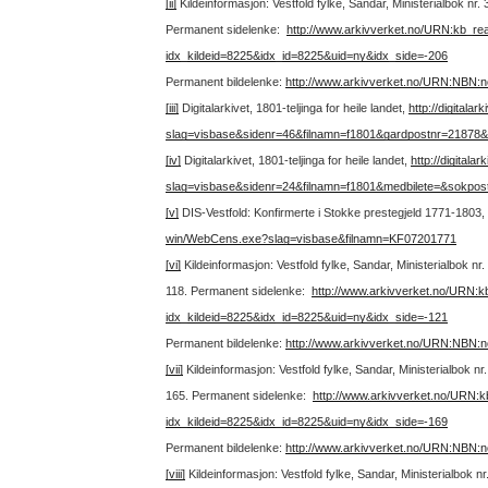
[ii]
Kildeinformasjon: Vestfold fylke, Sandar, Ministerialbok nr
Permanent sidelenke:
http://www.arkivverket.no/URN:kb_re
idx_kildeid=8225&idx_id=8225&uid=ny&idx_side=-206
Permanent bildelenke:
http://www.arkivverket.no/URN:NBN:
[iii]
Digitalarkivet, 1801-teljinga for heile landet,
http://digitala
slag=visbase&sidenr=46&filnamn=f1801&gardpostnr=21878
[iv]
Digitalarkivet, 1801-teljinga for heile landet,
http://digital
slag=visbase&sidenr=24&filnamn=f1801&medbilete=&sokpos
[v]
DIS-Vestfold: Konfirmerte i Stokke prestegjeld 1771-1803, 
win/WebCens.exe?slag=visbase&filnamn=KF07201771
[vi]
Kildeinformasjon: Vestfold fylke, Sandar, Ministerialbok n
118.
Permanent sidelenke:
http://www.arkivverket.no/URN:
idx_kildeid=8225&idx_id=8225&uid=ny&idx_side=-121
Permanent bildelenke:
http://www.arkivverket.no/URN:NBN:
[vii]
Kildeinformasjon: Vestfold fylke, Sandar, Ministerialbok n
165.
Permanent sidelenke:
http://www.arkivverket.no/URN:
idx_kildeid=8225&idx_id=8225&uid=ny&idx_side=-169
Permanent bildelenke:
http://www.arkivverket.no/URN:NBN:
[viii]
Kildeinformasjon: Vestfold fylke, Sandar, Ministerialbok