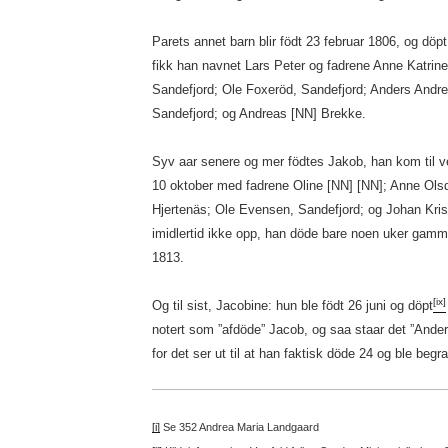
Parets annet barn blir födt 23 februar 1806, og dö
fikk han navnet Lars Peter og fadrene Anne Katrine
Sandefjord; Ole Foxeröd, Sandefjord; Anders Andrea
Sandefjord; og Andreas [NN] Brekke.
Syv aar senere og mer födtes Jakob, han kom til 
10 oktober med fadrene Oline [NN] [NN]; Anne Ols
Hjertenäs; Ole Evensen, Sandefjord; og Johan Kris
imidlertid ikke opp, han döde bare noen uker gamm
1813.
[ix]
Og til sist, Jacobine: hun ble födt 26 juni og döpt
notert som ”afdöde” Jacob, og saa staar det ”Ander
for det ser ut til at han faktisk döde 24 og ble begr
[i]
Se 352 Andrea Maria Landgaard