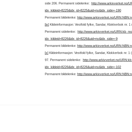
side 206.
Permanent sidelenke:
http://www.arkivverket.no/
idx_kildeid=8225&idx_id=8225&uid=ny&idx_side=-190
Permanent bildelenke:
http://www.arkivverket.no/URN:NBN:
[ix]
Kildeinformasjon: Vestfold fylke, Sandar, Klokkerbok nr. 
Permanent sidelenke:
http://www.arkivverket.no/URN:kb_re
idx_kildeid=8226&idx_id=8226&uid=ny&idx_side=-9
Permanent bildelenke:
http://www.arkivverket.no/URN:NBN:
[x]
Kildeinformasjon: Vestfold fylke, Sandar, Klokkerbok nr. 
97.
Permanent sidelenke:
http://www.arkivverket.no/URN:k
idx_kildeid=8226&idx_id=8226&uid=ny&idx_side=-102
Permanent bildelenke:
http://www.arkivverket.no/URN:NBN: