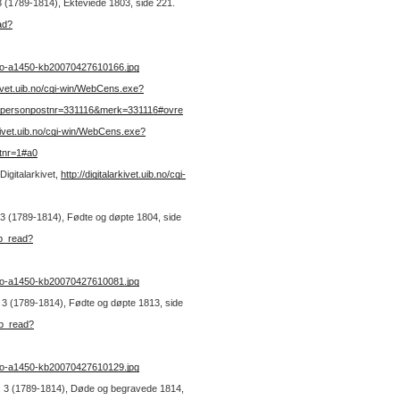
. 3 (1789-1814), Ekteviede 1803, side 221.
ad?
no-a1450-kb20070427610166.jpg
rkivet.uib.no/cgi-win/WebCens.exe?
&personpostnr=331116&merk=331116#ovre
arkivet.uib.no/cgi-win/WebCens.exe?
tnr=1#a0
Digitalarkivet,
http://digitalarkivet.uib.no/cgi-
r. 3 (1789-1814), Fødte og døpte 1804, side
kb_read?
no-a1450-kb20070427610081.jpg
r. 3 (1789-1814), Fødte og døpte 1813, side
kb_read?
no-a1450-kb20070427610129.jpg
 nr. 3 (1789-1814), Døde og begravede 1814,