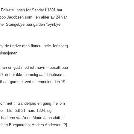
. Folketellingen for Sandar i 1801 har
cob Jacobsen som i en alder av 24 var
pher Stangebye paa garden ”Synbye
v de tredve man finner i hele Jarlsberg
inasjonen.
man en gutt med rett navn – bosatt paa
: det er ikke urimelig aa identifisere
 16 aar gammel ved seremonien den 19
kommet til Sandefjord en gang mellom
ne – ble födt 31 mars 1804, og
l. Fadrene var Anne Marie Jahnsdatter,
ndsen Buegaarden; Anders Andersen [?]