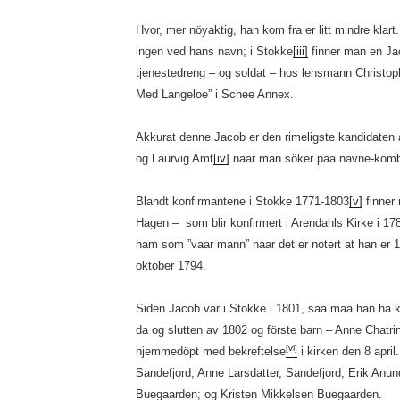
Hvor, mer nöyaktig, han kom fra er litt mindre klart
ingen ved hans navn; i Stokke
[iii]
finner man en Ja
tjenestedreng – og soldat – hos lensmann Christo
Med Langeloe” i Schee Annex.
Akkurat denne Jacob er den rimeligste kandidaten a
og Laurvig Amt
[iv]
naar man söker paa navne-komb
Blandt konfirmantene i Stokke 1771-1803
[v]
finner 
Hagen – som blir konfirmert i Arendahls Kirke i 1789
ham som ”vaar mann” naar det er notert at han er
oktober 1794.
Siden Jacob var i Stokke i 1801, saa maa han ha 
da og slutten av 1802 og förste barn – Anne Chatri
[vi]
hjemmedöpt med bekreftelse
i kirken den 8 apri
Sandefjord; Anne Larsdatter, Sandefjord; Erik Anu
Buegaarden; og Kristen Mikkelsen Buegaarden.