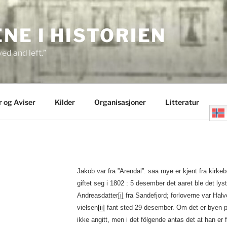
E I HISTORIEN
ed and left.”
r og Aviser
Kilder
Organisasjoner
Litteratur
Jakob var fra ”Arendal”: saa mye er kjent fra kirke
giftet seg i 1802 : 5 desember det aaret ble det ly
Andreasdatter
[i]
fra Sandefjord; forloverne var Halv
vielsen
[ii]
fant sted 29 desember. Om det er byen pa
ikke angitt, men i det fölgende antas det at han er 