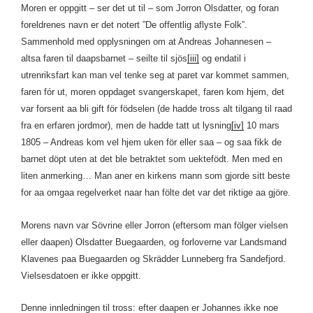
Moren er oppgitt – ser det ut til – som Jorron Olsdatter, og foran
foreldrenes navn er det notert ”De offentlig aflyste Folk”.
Sammenhold med opplysningen om at Andreas Johannesen –
altsa faren til daapsbarnet – seilte til sjös
[iii]
og endatil i
utrenriksfart kan man vel tenke seg at paret var kommet sammen,
faren fór ut, moren oppdaget svangerskapet, faren kom hjem, det
var forsent aa bli gift för födselen (de hadde tross alt tilgang til raad
fra en erfaren jordmor), men de hadde tatt ut lysning
[iv]
10 mars
1805 – Andreas kom vel hjem uken för eller saa – og saa fikk de
barnet döpt uten at det ble betraktet som uektefödt. Men med en
liten anmerking… Man aner en kirkens mann som gjorde sitt beste
for aa omgaa regelverket naar han fölte det var det riktige aa gjöre.
Morens navn var Sövrine eller Jorron (eftersom man fölger vielsen
eller daapen) Olsdatter Buegaarden, og forloverne var Landsmand
Klavenes paa Buegaarden og Skrädder Lunneberg fra Sandefjord.
Vielsesdatoen er ikke oppgitt.
Denne innledningen til tross: efter daapen er Johannes ikke noe