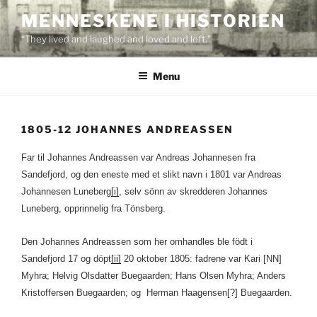
Skip
MENNESKENE I HISTORIEN
to
“They lived and laughed and loved and left.”
content
Menu
1805-12 JOHANNES ANDREASSEN
Far til Johannes Andreassen var Andreas Johannesen fra
Sandefjord, og den eneste med et slikt navn i 1801 var Andreas
Johannesen Luneberg
[i]
, selv sönn av skredderen Johannes
Luneberg, opprinnelig fra Tönsberg.
Den Johannes Andreassen som her omhandles ble födt i
Sandefjord 17 og döpt
[ii]
20 oktober 1805: fadrene var Kari [NN]
Myhra; Helvig Olsdatter Buegaarden; Hans Olsen Myhra; Anders
Kristoffersen Buegaarden; og Herman Haagensen[?] Buegaarden.