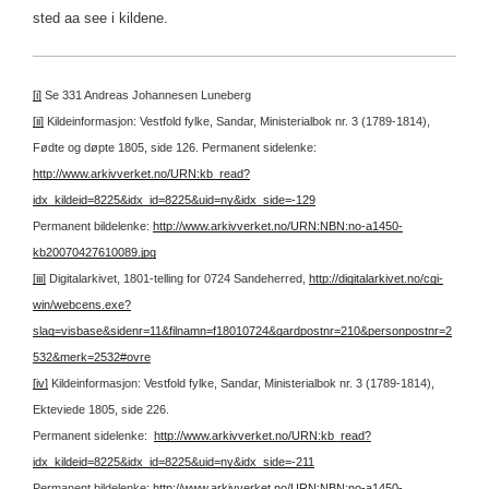
sted aa see i kildene.
[i]
Se 331 Andreas Johannesen Luneberg
[ii]
Kildeinformasjon: Vestfold fylke, Sandar, Ministerialbok nr. 3 (1789-1814),
Fødte og døpte 1805, side 126.
Permanent sidelenke:
http://www.arkivverket.no/URN:kb_read?
idx_kildeid=8225&idx_id=8225&uid=ny&idx_side=-129
Permanent bildelenke:
http://www.arkivverket.no/URN:NBN:no-a1450-
kb20070427610089.jpg
[iii]
Digitalarkivet, 1801-telling for 0724 Sandeherred,
http://digitalarkivet.no/cgi-
win/webcens.exe?
slag=visbase&sidenr=11&filnamn=f18010724&gardpostnr=210&personpostnr=2
532&merk=2532#ovre
[iv]
Kildeinformasjon: Vestfold fylke, Sandar, Ministerialbok nr. 3 (1789-1814),
Ekteviede 1805, side 226.
Permanent sidelenke:
http://www.arkivverket.no/URN:kb_read?
idx_kildeid=8225&idx_id=8225&uid=ny&idx_side=-211
Permanent bildelenke:
http://www.arkivverket.no/URN:NBN:no-a1450-