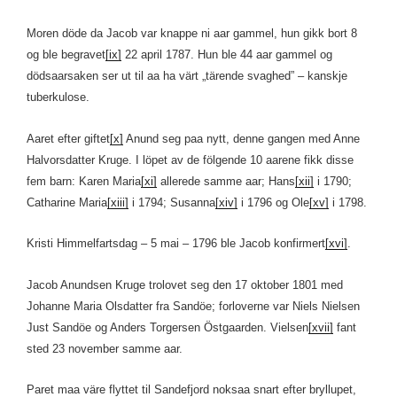
Moren döde da Jacob var knappe ni aar gammel, hun gikk bort 8
og ble begravet
[ix]
22 april 1787. Hun ble 44 aar gammel og
dödsaarsaken ser ut til aa ha värt „tärende svaghed” – kanskje
tuberkulose.
Aaret efter giftet
[x]
Anund seg paa nytt, denne gangen med Anne
Halvorsdatter Kruge. I löpet av de fölgende 10 aarene fikk disse
fem barn: Karen Maria
[xi]
allerede samme aar; Hans
[xii]
i 1790;
Catharine Maria
[xiii]
i 1794; Susanna
[xiv]
i 1796 og Ole
[xv]
i 1798.
Kristi Himmelfartsdag – 5 mai – 1796 ble Jacob konfirmert
[xvi]
.
Jacob Anundsen Kruge trolovet seg den 17 oktober 1801 med
Johanne Maria Olsdatter fra Sandöe; forloverne var Niels Nielsen
Just Sandöe og Anders Torgersen Östgaarden. Vielsen
[xvii]
fant
sted 23 november samme aar.
Paret maa väre flyttet til Sandefjord noksaa snart efter bryllupet,