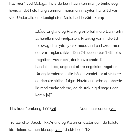
Havfruen” ved Malaga –hvis de laa i havn kan man jo tenke seg
hvordan det hele hang sammen: nordmenn i syden har alltid värt
slik. Under alle omstendigheter, Niels hadde värt i kamp:
„Både England og Frankrig ville forhindre Danmark i
at handle med modparten. Frankrig var imidlertid
for svag til at yde fysisk modstand på havet, men
det var England ikke. Den 24. december 1799 blev
fregatten ‘Havfruen’, der konvojerede 12
handelsskibe, angrebet af tre engelske fregatter.
Da englænderne satte både i vandet for at visitere
de danske skibe, fulgte ‘Havfruen’ ordre og åbnede
ild mod englænderne, og de trak sig tilbage uden
kamp.
[v]
”
„Havfruen” omkring 1770
[vi]
Noen tiaar senere
[vii]
Tre aar efter Jacob fikk Anund og Karen en datter som de kaldte
Ide Helene da hun ble döpt
[viii]
13 oktober 1782.