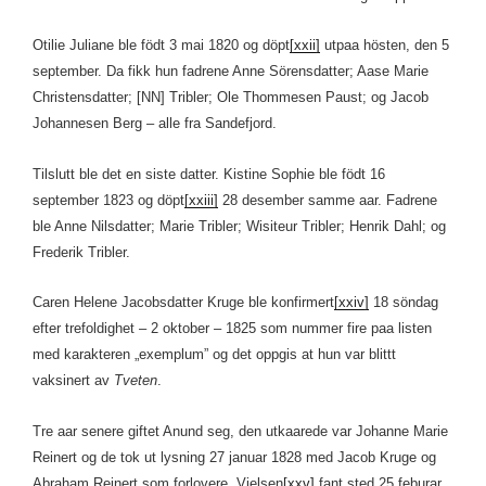
Otilie Juliane ble födt 3 mai 1820 og döpt
[xxii]
utpaa hösten, den 5
september. Da fikk hun fadrene Anne Sörensdatter; Aase Marie
Christensdatter; [NN] Tribler; Ole Thommesen Paust; og Jacob
Johannesen Berg – alle fra Sandefjord.
Tilslutt ble det en siste datter. Kistine Sophie ble födt 16
september 1823 og döpt
[xxiii]
28 desember samme aar. Fadrene
ble Anne Nilsdatter; Marie Tribler; Wisiteur Tribler; Henrik Dahl; og
Frederik Tribler.
Caren Helene Jacobsdatter Kruge ble konfirmert
[xxiv]
18 söndag
efter trefoldighet – 2 oktober – 1825 som nummer fire paa listen
med karakteren „exemplum” og det oppgis at hun var blittt
vaksinert av
Tveten
.
Tre aar senere giftet Anund seg, den utkaarede var Johanne Marie
Reinert og de tok ut lysning 27 januar 1828 med Jacob Kruge og
Abraham Reinert som forlovere. Vielsen
[xxv]
fant sted 25 feburar