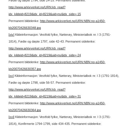
Fødte og døpte 1794, side 24-25.
Permanent sidelenke:
http://www.arkivverket.no/URN:kb_read?
idx_kildeid=8219&idx_id=8219&uid=ny&idx_side=-15
Permanent bildelenke:
http://www.arkivverket.no/URN:NBN:no-a1450-
kb20070426630348.jpg
[xiv]
Kildeinformasjon: Vestfold fylke, Nøtterøy, Ministerialbok nr. I 3 (1791-
1814), Fødte og døpte 1797, side 42-43.
Permanent sidelenke:
http://www.arkivverket.no/URN:kb_read?
idx_kildeid=8219&idx_id=8219&uid=ny&idx_side=-24
Permanent bildelenke:
http://www.arkivverket.no/URN:NBN:no-a1450-
kb20070426630357.jpg
[xv]
Kildeinformasjon: Vestfold fylke, Nøtterøy, Ministerialbok nr. I 3 (1791-1814),
Fødte og døpte 1798, side 56-57.
Permanent sidelenke:
http://www.arkivverket.no/URN:kb_read?
idx_kildeid=8219&idx_id=8219&uid=ny&idx_side=-31
Permanent bildelenke:
http://www.arkivverket.no/URN:NBN:no-a1450-
kb20070426630364.jpg
[xvi]
Kildeinformasjon: Vestfold fylke, Nøtterøy, Ministerialbok nr. I 3 (1791-
1814), Konfirmerte 1794-1799, side 434-435.
Permanent sidelenke: