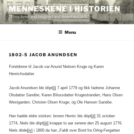
Skip
MENNESKENE I HISTORIEN
to
“They lived and laughed and loved and left.”
content
Menu
1802-5 JACOB ANUNDSEN
Foreldrene til Jacob var Anund Nielsen Kruge og Karen
Henrichsdatter.
Jacob Anundsen ble döpt
[i]
7 april 1779 og fikk fadrene Johanne
Olsdatter Sandöe; Karen Bilossdatter Krugestranden; Hans Olsen
Westgarden; Christen Olsen Kruge; og Ole Hansen Sandöe.
Han hadde eldre sösken: broren Henric ble döpt
[ii]
31 october
1774, Niels ble döpt
[iii]
knappe to aar senere den 25 august 1776.
Niels döde
[iv]
i 1800 da han „Faldt over Bord fra Orlog-Fergatten