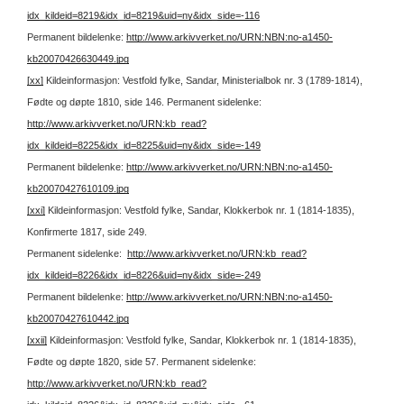
idx_kildeid=8219&idx_id=8219&uid=ny&idx_side=-116
Permanent bildelenke:
http://www.arkivverket.no/URN:NBN:no-a1450-
kb20070426630449.jpg
[xx]
Kildeinformasjon: Vestfold fylke, Sandar, Ministerialbok nr. 3 (1789-1814),
Fødte og døpte 1810, side 146.
Permanent sidelenke:
http://www.arkivverket.no/URN:kb_read?
idx_kildeid=8225&idx_id=8225&uid=ny&idx_side=-149
Permanent bildelenke:
http://www.arkivverket.no/URN:NBN:no-a1450-
kb20070427610109.jpg
[xxi]
Kildeinformasjon: Vestfold fylke, Sandar, Klokkerbok nr. 1 (1814-1835),
Konfirmerte 1817, side 249.
Permanent sidelenke:
http://www.arkivverket.no/URN:kb_read?
idx_kildeid=8226&idx_id=8226&uid=ny&idx_side=-249
Permanent bildelenke:
http://www.arkivverket.no/URN:NBN:no-a1450-
kb20070427610442.jpg
[xxii]
Kildeinformasjon: Vestfold fylke, Sandar, Klokkerbok nr. 1 (1814-1835),
Fødte og døpte 1820, side 57.
Permanent sidelenke:
http://www.arkivverket.no/URN:kb_read?