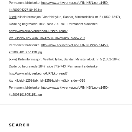
Permanent bildelenke:
http://www.arkivverket.no/URN:NBN:no-a1450-
kb20070427610410.jpg
[xxvi]
Kildeinformasjon: Vestfold fylke, Sandar, Ministerialbok nr. 5 (1832-1847),
Døde og begravede 1835, side 700-701.
Permanent sidelenke:
http://www.arkivverket.no/URN:kb_read?
idx_kildeid=1259&idx_id=1259&uid=ny&idx_side=-297
Permanent bildelenke:
http://www.arkivverket.no/URN:NBN:no-a1450-
kb20051018051130.jpg
[xxvii]
Kildeinformasjon: Vestfold fylke, Sandar, Ministerialbok nr. 5 (1832-1847),
Døde og begravede 1847, side 742-743.
Permanent sidelenke:
http://www.arkivverket.no/URN:kb_read?
idx_kildeid=1259&idx_id=1259&uid=ny&idx_side=-318
Permanent bildelenke:
http://www.arkivverket.no/URN:NBN:no-a1450-
kb20051018051151.jpg
SEARCH