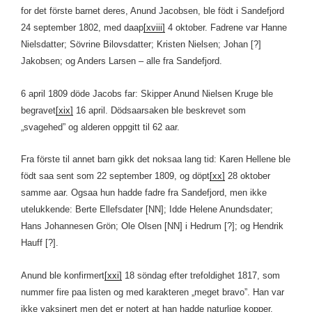
for det förste barnet deres, Anund Jacobsen, ble födt i Sandefjord
24 september 1802, med daap
[xviii]
4 oktober. Fadrene var Hanne
Nielsdatter; Sövrine Bilovsdatter; Kristen Nielsen; Johan [?]
Jakobsen; og Anders Larsen – alle fra Sandefjord.
6 april 1809 döde Jacobs far: Skipper Anund Nielsen Kruge ble
begravet
[xix]
16 april. Dödsaarsaken ble beskrevet som
„svagehed” og alderen oppgitt til 62 aar.
Fra förste til annet barn gikk det noksaa lang tid: Karen Hellene ble
födt saa sent som 22 september 1809, og döpt
[xx]
28 oktober
samme aar. Ogsaa hun hadde fadre fra Sandefjord, men ikke
utelukkende: Berte Ellefsdater [NN]; Idde Helene Anundsdater;
Hans Johannesen Grön; Ole Olsen [NN] i Hedrum [?]; og Hendrik
Hauff [?].
Anund ble konfirmert
[xxi]
18 söndag efter trefoldighet 1817, som
nummer fire paa listen og med karakteren „meget bravo”. Han var
ikke vaksinert men det er notert at han hadde naturlige kopper.