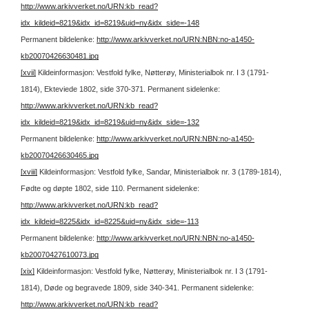
http://www.arkivverket.no/URN:kb_read?
idx_kildeid=8219&idx_id=8219&uid=ny&idx_side=-148
Permanent bildelenke:
http://www.arkivverket.no/URN:NBN:no-a1450-
kb20070426630481.jpg
[xvii]
Kildeinformasjon: Vestfold fylke, Nøtterøy, Ministerialbok nr. I 3 (1791-
1814), Ekteviede 1802, side 370-371.
Permanent sidelenke:
http://www.arkivverket.no/URN:kb_read?
idx_kildeid=8219&idx_id=8219&uid=ny&idx_side=-132
Permanent bildelenke:
http://www.arkivverket.no/URN:NBN:no-a1450-
kb20070426630465.jpg
[xviii]
Kildeinformasjon: Vestfold fylke, Sandar, Ministerialbok nr. 3 (1789-1814),
Fødte og døpte 1802, side 110.
Permanent sidelenke:
http://www.arkivverket.no/URN:kb_read?
idx_kildeid=8225&idx_id=8225&uid=ny&idx_side=-113
Permanent bildelenke:
http://www.arkivverket.no/URN:NBN:no-a1450-
kb20070427610073.jpg
[xix]
Kildeinformasjon: Vestfold fylke, Nøtterøy, Ministerialbok nr. I 3 (1791-
1814), Døde og begravede 1809, side 340-341.
Permanent sidelenke:
http://www.arkivverket.no/URN:kb_read?