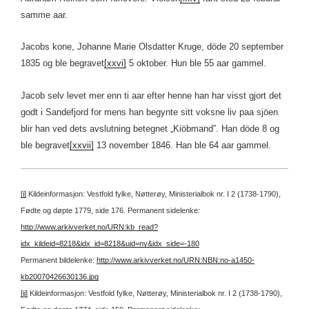
samme aar.
Jacobs kone, Johanne Marie Olsdatter Kruge, döde 20 september
1835 og ble begravet
[xxvi]
5 oktober. Hun ble 55 aar gammel.
Jacob selv levet mer enn ti aar efter henne han har visst gjort det
godt i Sandefjord for mens han begynte sitt voksne liv paa sjöen
blir han ved dets avslutning betegnet „Kiöbmand”. Han döde 8 og
ble begravet
[xxvii]
13 november 1846. Han ble 64 aar gammel.
[i]
Kildeinformasjon: Vestfold fylke, Nøtterøy, Ministerialbok nr. I 2 (1738-1790),
Fødte og døpte 1779, side 176.
Permanent sidelenke:
http://www.arkivverket.no/URN:kb_read?
idx_kildeid=8218&idx_id=8218&uid=ny&idx_side=-180
Permanent bildelenke:
http://www.arkivverket.no/URN:NBN:no-a1450-
kb20070426630136.jpg
[ii]
Kildeinformasjon: Vestfold fylke, Nøtterøy, Ministerialbok nr. I 2 (1738-1790),