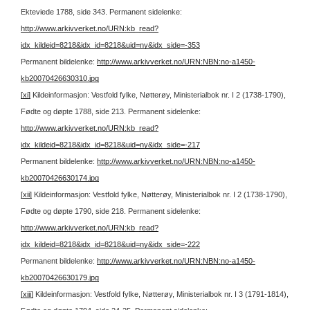
Ekteviede 1788, side 343.
Permanent sidelenke:
http://www.arkivverket.no/URN:kb_read?
idx_kildeid=8218&idx_id=8218&uid=ny&idx_side=-353
Permanent bildelenke:
http://www.arkivverket.no/URN:NBN:no-a1450-
kb20070426630310.jpg
[xi]
Kildeinformasjon: Vestfold fylke, Nøtterøy, Ministerialbok nr. I 2 (1738-1790),
Fødte og døpte 1788, side 213.
Permanent sidelenke:
http://www.arkivverket.no/URN:kb_read?
idx_kildeid=8218&idx_id=8218&uid=ny&idx_side=-217
Permanent bildelenke:
http://www.arkivverket.no/URN:NBN:no-a1450-
kb20070426630174.jpg
[xii]
Kildeinformasjon: Vestfold fylke, Nøtterøy, Ministerialbok nr. I 2 (1738-1790),
Fødte og døpte 1790, side 218.
Permanent sidelenke:
http://www.arkivverket.no/URN:kb_read?
idx_kildeid=8218&idx_id=8218&uid=ny&idx_side=-222
Permanent bildelenke:
http://www.arkivverket.no/URN:NBN:no-a1450-
kb20070426630179.jpg
[xiii]
Kildeinformasjon: Vestfold fylke, Nøtterøy, Ministerialbok nr. I 3 (1791-1814),