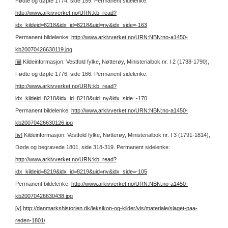
Fødte og døpte 1774, side 159.
Permanent sidelenke:
http://www.arkivverket.no/URN:kb_read?
idx_kildeid=8218&idx_id=8218&uid=ny&idx_side=-163
Permanent bildelenke:
http://www.arkivverket.no/URN:NBN:no-a1450-
kb20070426630119.jpg
[iii]
Kildeinformasjon: Vestfold fylke, Nøtterøy, Ministerialbok nr. I 2 (1738-1790),
Fødte og døpte 1776, side 166.
Permanent sidelenke:
http://www.arkivverket.no/URN:kb_read?
idx_kildeid=8218&idx_id=8218&uid=ny&idx_side=-170
Permanent bildelenke:
http://www.arkivverket.no/URN:NBN:no-a1450-
kb20070426630126.jpg
[iv]
Kildeinformasjon: Vestfold fylke, Nøtterøy, Ministerialbok nr. I 3 (1791-1814),
Døde og begravede 1801, side 318-319.
Permanent sidelenke:
http://www.arkivverket.no/URN:kb_read?
idx_kildeid=8219&idx_id=8219&uid=ny&idx_side=-105
Permanent bildelenke:
http://www.arkivverket.no/URN:NBN:no-a1450-
kb20070426630438.jpg
[v]
http://danmarkshistorien.dk/leksikon-og-kilder/vis/materiale/slaget-paa-
reden-1801/