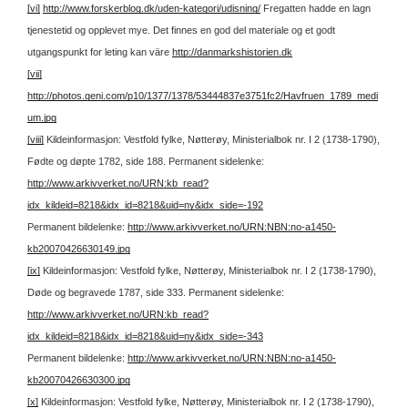
[vi]
http://www.forskerblog.dk/uden-kategori/udisning/
Fregatten hadde en lagn
tjenestetid og opplevet mye. Det finnes en god del materiale og et godt
utgangspunkt for leting kan väre
http://danmarkshistorien.dk
[vii]
http://photos.geni.com/p10/1377/1378/53444837e3751fc2/Havfruen_1789_medi
um.jpg
[viii]
Kildeinformasjon: Vestfold fylke, Nøtterøy, Ministerialbok nr. I 2 (1738-1790),
Fødte og døpte 1782, side 188.
Permanent sidelenke:
http://www.arkivverket.no/URN:kb_read?
idx_kildeid=8218&idx_id=8218&uid=ny&idx_side=-192
Permanent bildelenke:
http://www.arkivverket.no/URN:NBN:no-a1450-
kb20070426630149.jpg
[ix]
Kildeinformasjon: Vestfold fylke, Nøtterøy, Ministerialbok nr. I 2 (1738-1790),
Døde og begravede 1787, side 333.
Permanent sidelenke:
http://www.arkivverket.no/URN:kb_read?
idx_kildeid=8218&idx_id=8218&uid=ny&idx_side=-343
Permanent bildelenke:
http://www.arkivverket.no/URN:NBN:no-a1450-
kb20070426630300.jpg
[x]
Kildeinformasjon: Vestfold fylke, Nøtterøy, Ministerialbok nr. I 2 (1738-1790),