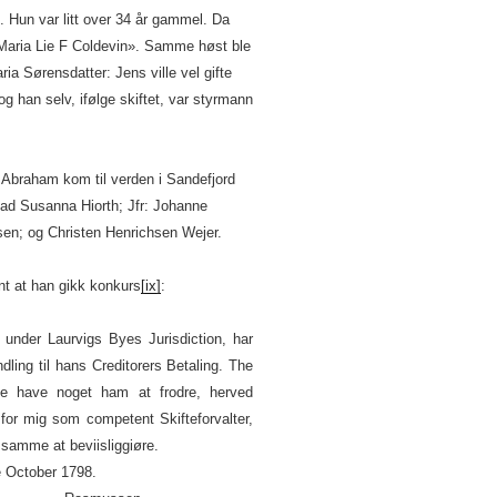
 Hun var litt over 34 år gammel. Da
Maria Lie F Coldevin». Samme høst ble
ia Sørensdatter: Jens ville vel gifte
g han selv, ifølge skiftet, var styrmann
 Abraham kom til verden i Sandefjord
ad Susanna Hiorth; Jfr: Johanne
en; og Christen Henrichsen Wejer.
ent at han gikk konkurs
[ix]
:
under Laurvigs Byes Jurisdiction, har
dling til hans Creditorers Betaling. The
te have noget ham at frodre, herved
for mig som competent Skifteforvalter,
 samme at beviisliggiøre.
ber 1798.