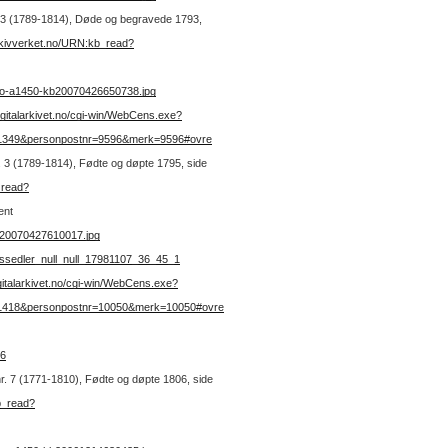
nr. 3 (1789-1814), Døde og begravede 1793,
rkivverket.no/URN:kb_read?
no-a1450-kb20070426650738.jpg
digitalarkivet.no/cgi-win/WebCens.exe?
=1349&personpostnr=9596&merk=9596#ovre
nr. 3 (1789-1814), Fødte og døpte 1795, side
_read?
ent
b20070427610017.jpg
nssedler_null_null_17981107_36_45_1
igitalarkivet.no/cgi-win/WebCens.exe?
=1418&personpostnr=10050&merk=10050#ovre
46
nr. 7 (1771-1810), Fødte og døpte 1806, side
b_read?