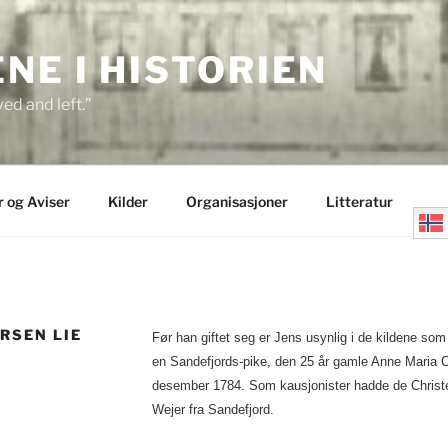
E I HISTORIEN
ed and left.”
r og Aviser
Kilder
Organisasjoner
Litteratur
RSEN LIE
Før han giftet seg er Jens usynlig i de kildene som 
en Sandefjords-pike, den 25 år gamle Anne Maria Co
desember 1784. Som kausjonister hadde de Christe
Wejer fra Sandefjord.