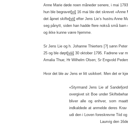
Anne Marie døde noen måneder senere, i mai 1793.
hun ble begravet
[vi]
16 mai ble det skrevet «Anne 
det åpnet skifte
[vii]
efter Jens Lie’s hustru Anne Mar
seg pånytt, siden han hadde flere nokså små barn o
og ikke kunne være hjemme.
Sr Jens Lie og h. Johanne Thierters [?] sønn Peter
25 og ble døpt
[viii]
30 oktober 1795. Fadrene var m
Amalia Thue; Hr Wilhelm Olsen; Sr Engvold Peders
Hvor det ble av Jens er litt usikkert. Men det er kj
«Styrmand Jens Lie af Sandefjord 
overgivet sit Boe under Skiftebehan
bliver alle og enhver, som maat
indkaldede at anmelde deres Krav 
udi den i Loven foreskrevne Tiid og
Laurvig den 16de Octo