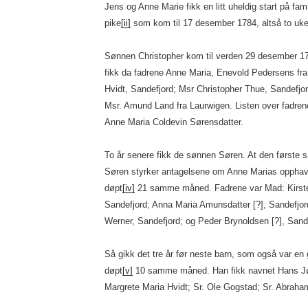
Jens og Anne Marie fikk en litt uheldig start på fam
pike
[ii]
som kom til 17 desember 1784, altså to uker 
Sønnen Christopher kom til verden 29 desember 17
fikk da fadrene Anne Maria, Enevold Pedersens fra
Hvidt, Sandefjord; Msr Christopher Thue, Sandefjor
Msr. Amund Land fra Laurwigen. Listen over fadrene
Anne Maria Coldevin Sørensdatter.
To år senere fikk de sønnen Søren. At den første 
Søren styrker antagelsene om Anne Marias opphav.
døpt
[iv]
21 samme måned. Fadrene var Mad: Kirsten
Sandefjord; Anna Maria Amunsdatter [?], Sandefjord
Werner, Sandefjord; og Peder Brynoldsen [?], Sand
Så gikk det tre år før neste barn, som også var en
døpt
[v]
10 samme måned. Han fikk navnet Hans Jø
Margrete Maria Hvidt; Sr. Ole Gogstad; Sr. Abrah