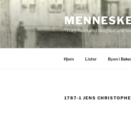
Skip
to
MENNESKEN
content
“They lived and laughed and lov
Hjem
Lister
Byen i Bøke
1787-1 JENS CHRISTOPHE