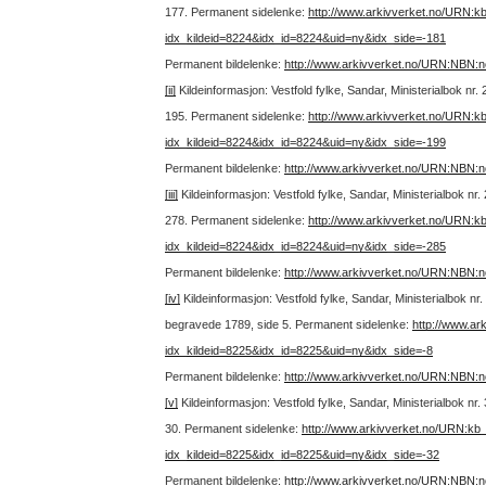
177.
Permanent sidelenke:
http://www.arkivverket.no/URN:k
idx_kildeid=8224&idx_id=8224&uid=ny&idx_side=-181
Permanent bildelenke:
http://www.arkivverket.no/URN:NBN:
[ii]
Kildeinformasjon: Vestfold fylke, Sandar, Ministerialbok nr
195.
Permanent sidelenke:
http://www.arkivverket.no/URN:k
idx_kildeid=8224&idx_id=8224&uid=ny&idx_side=-199
Permanent bildelenke:
http://www.arkivverket.no/URN:NBN:
[iii]
Kildeinformasjon: Vestfold fylke, Sandar, Ministerialbok nr
278.
Permanent sidelenke:
http://www.arkivverket.no/URN:k
idx_kildeid=8224&idx_id=8224&uid=ny&idx_side=-285
Permanent bildelenke:
http://www.arkivverket.no/URN:NBN:
[iv]
Kildeinformasjon: Vestfold fylke, Sandar, Ministerialbok 
begravede 1789, side 5.
Permanent sidelenke:
http://www.ar
idx_kildeid=8225&idx_id=8225&uid=ny&idx_side=-8
Permanent bildelenke:
http://www.arkivverket.no/URN:NBN:
[v]
Kildeinformasjon: Vestfold fylke, Sandar, Ministerialbok nr
30.
Permanent sidelenke:
http://www.arkivverket.no/URN:kb
idx_kildeid=8225&idx_id=8225&uid=ny&idx_side=-32
Permanent bildelenke:
http://www.arkivverket.no/URN:NBN: