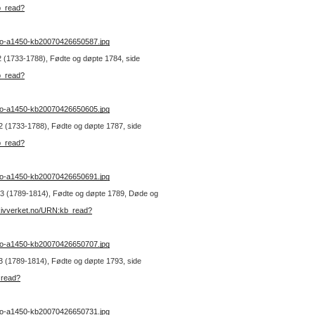
b_read?
no-a1450-kb20070426650587.jpg
. 2 (1733-1788), Fødte og døpte 1784, side
b_read?
no-a1450-kb20070426650605.jpg
. 2 (1733-1788), Fødte og døpte 1787, side
b_read?
no-a1450-kb20070426650691.jpg
nr. 3 (1789-1814), Fødte og døpte 1789, Døde og
kivverket.no/URN:kb_read?
no-a1450-kb20070426650707.jpg
. 3 (1789-1814), Fødte og døpte 1793, side
_read?
no-a1450-kb20070426650731.jpg