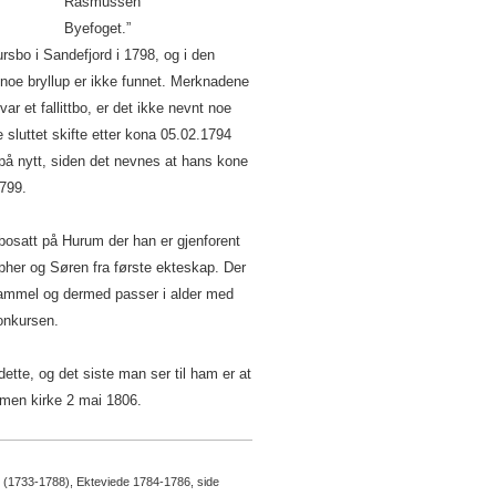
ssen
et.”
sbo i Sandefjord i 1798, og i den
 noe bryllup er ikke funnet. Merknadene
var et fallittbo, er det ikke nevnt noe
 sluttet skifte etter kona 05.02.1794
 på nytt, siden det nevnes at hans kone
1799.
bosatt på Hurum der han er gjenforent
her og Søren fra første ekteskap. Der
gammel og dermed passer i alder med
onkursen.
ette, og det siste man ser til ham er at
men kirke 2 mai 1806.
. 2 (1733-1788), Ekteviede 1784-1786, side