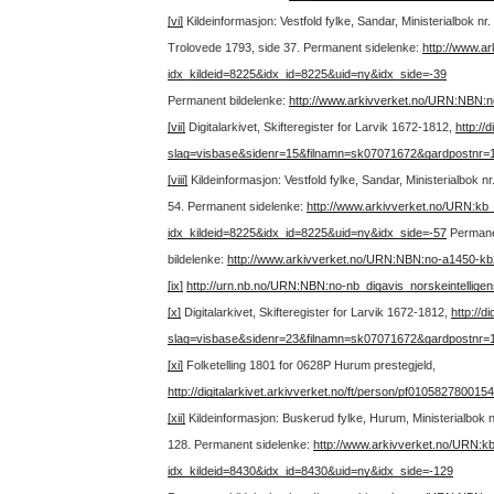
[vi]
Kildeinformasjon: Vestfold fylke, Sandar, Ministerialbok 
Trolovede 1793, side 37.
Permanent sidelenke:
http://www.a
idx_kildeid=8225&idx_id=8225&uid=ny&idx_side=-39
Permanent bildelenke:
http://www.arkivverket.no/URN:NBN:
[vii]
Digitalarkivet, Skifteregister for Larvik 1672-1812,
http://
slag=visbase&sidenr=15&filnamn=sk07071672&gardpostnr
[viii]
Kildeinformasjon: Vestfold fylke, Sandar, Ministerialbok 
54.
Permanent sidelenke:
http://www.arkivverket.no/URN:kb
idx_kildeid=8225&idx_id=8225&uid=ny&idx_side=-57
Perman
bildelenke:
http://www.arkivverket.no/URN:NBN:no-a1450-k
[ix]
http://urn.nb.no/URN:NBN:no-nb_digavis_norskeintellige
[x]
Digitalarkivet, Skifteregister for Larvik 1672-1812,
http://d
slag=visbase&sidenr=23&filnamn=sk07071672&gardpostnr
[xi]
Folketelling 1801 for 0628P Hurum prestegjeld,
http://digitalarkivet.arkivverket.no/ft/person/pf010582780015
[xii]
Kildeinformasjon: Buskerud fylke, Hurum, Ministerialbok 
128.
Permanent sidelenke:
http://www.arkivverket.no/URN:k
idx_kildeid=8430&idx_id=8430&uid=ny&idx_side=-129