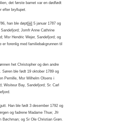
ilien, det første barnet var en dødfødt
efter bryllupet.
86, han ble døpt
[iii]
5 januar 1787 og
 Sandefjord; Jomfr Anne Cathrine
d; Msr Hendric Wejer, Sandefjord; og
 er forenlig med familiebakgrunnen til
sønnen het Christopher og den andre
 Søren ble født 19 oktober 1789 og
 Pernille, Msr Wilhelm Olsens i
; Wisiteur Bay, Sandefjord; Sr. Carl
efjord.
 gutt. Han ble født 3 desember 1792 og
rgen og fadrene Madame Thue; Jfr
am Bøchman; og Sr Ole Christian Grøn.