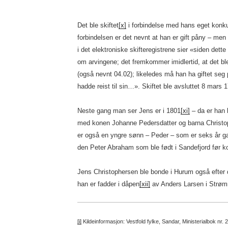
Rasmu
Byefog
Det ble skiftet
[x]
i forbindelse med hans eget konkur
forbindelsen er det nevnt at han er gift påny – men
i det elektroniske skifteregistrene sier «siden dette 
om arvingene; det fremkommer imidlertid, at det ble
(også nevnt 04.02); likeledes må han ha giftet seg
hadde reist til sin…». Skiftet ble avsluttet 8 mars 
Neste gang man ser Jens er i 1801
[xi]
– da er han 
med konen Johanne Pedersdatter og barna Christop
er også en yngre sønn – Peder – som er seks år 
den Peter Abraham som ble født i Sandefjord før k
Jens Christophersen ble bonde i Hurum også efter d
han er fadder i dåpen
[xii]
av Anders Larsen i Strøm
[i]
Kildeinformasjon: Vestfold fylke, Sandar, Ministerialbok nr