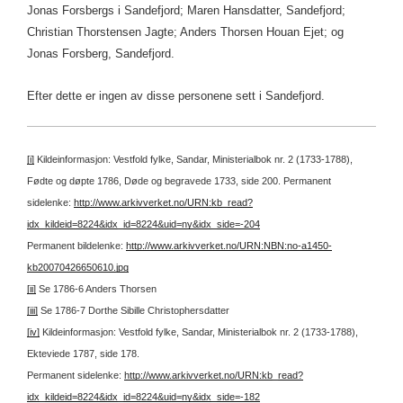
Jonas Forsbergs i Sandefjord; Maren Hansdatter, Sandefjord;
Christian Thorstensen Jagte; Anders Thorsen Houan Ejet; og
Jonas Forsberg, Sandefjord.
Efter dette er ingen av disse personene sett i Sandefjord.
[i]
Kildeinformasjon: Vestfold fylke, Sandar, Ministerialbok nr. 2 (1733-1788),
Fødte og døpte 1786, Døde og begravede 1733, side 200.
Permanent
sidelenke:
http://www.arkivverket.no/URN:kb_read?
idx_kildeid=8224&idx_id=8224&uid=ny&idx_side=-204
Permanent bildelenke:
http://www.arkivverket.no/URN:NBN:no-a1450-
kb20070426650610.jpg
[ii]
Se 1786-6 Anders Thorsen
[iii]
Se 1786-7 Dorthe Sibille Christophersdatter
[iv]
Kildeinformasjon: Vestfold fylke, Sandar, Ministerialbok nr. 2 (1733-1788),
Ekteviede 1787, side 178.
Permanent sidelenke:
http://www.arkivverket.no/URN:kb_read?
idx_kildeid=8224&idx_id=8224&uid=ny&idx_side=-182