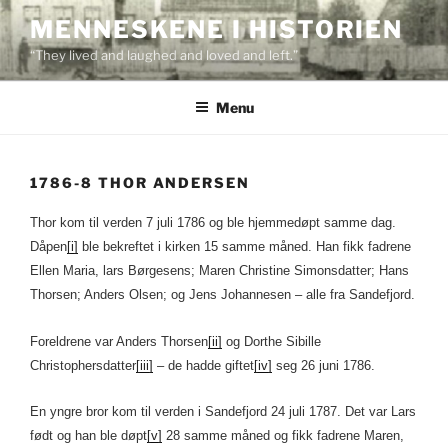
Skip
MENNESKENE I HISTORIEN
to
“They lived and laughed and loved and left.”
content
Menu
1786-8 THOR ANDERSEN
Thor kom til verden 7 juli 1786 og ble hjemmedøpt samme dag.
Dåpen
[i]
ble bekreftet i kirken 15 samme måned. Han fikk fadrene
Ellen Maria, lars Børgesens; Maren Christine Simonsdatter; Hans
Thorsen; Anders Olsen; og Jens Johannesen – alle fra Sandefjord.
Foreldrene var Anders Thorsen
[ii]
og Dorthe Sibille
Christophersdatter
[iii]
– de hadde giftet
[iv]
seg 26 juni 1786.
En yngre bror kom til verden i Sandefjord 24 juli 1787. Det var Lars
født og han ble døpt
[v]
28 samme måned og fikk fadrene Maren,