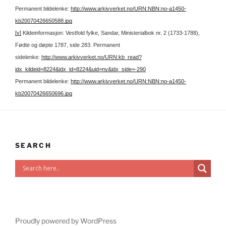
Permanent bildelenke:
http://www.arkivverket.no/URN:NBN:no-a1450-
kb20070426650588.jpg
[v]
Kildeinformasjon: Vestfold fylke, Sandar, Ministerialbok nr. 2 (1733-1788),
Fødte og døpte 1787, side 283.
Permanent
sidelenke:
http://www.arkivverket.no/URN:kb_read?
idx_kildeid=8224&idx_id=8224&uid=ny&idx_side=-290
Permanent bildelenke:
http://www.arkivverket.no/URN:NBN:no-a1450-
kb20070426650696.jpg
SEARCH
Proudly powered by WordPress