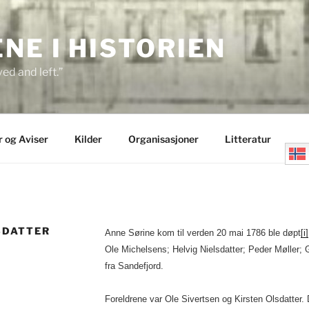
E I HISTORIEN
ed and left.”
r og Aviser
Kilder
Organisasjoner
Litteratur
SDATTER
Anne Sørine kom til verden 20 mai 1786 ble døpt
[i]
Ole Michelsens; Helvig Nielsdatter; Peder Møller; G
fra Sandefjord.
Foreldrene var Ole Sivertsen og Kirsten Olsdatter. 