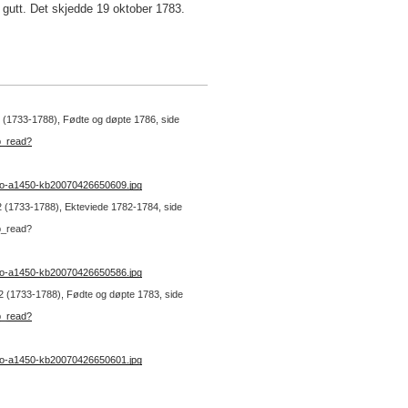
gutt. Det skjedde 19 oktober 1783.
 2 (1733-1788), Fødte og døpte 1786, side
b_read?
no-a1450-kb20070426650609.jpg
. 2 (1733-1788), Ekteviede 1782-1784, side
b_read?
no-a1450-kb20070426650586.jpg
. 2 (1733-1788), Fødte og døpte 1783, side
b_read?
no-a1450-kb20070426650601.jpg