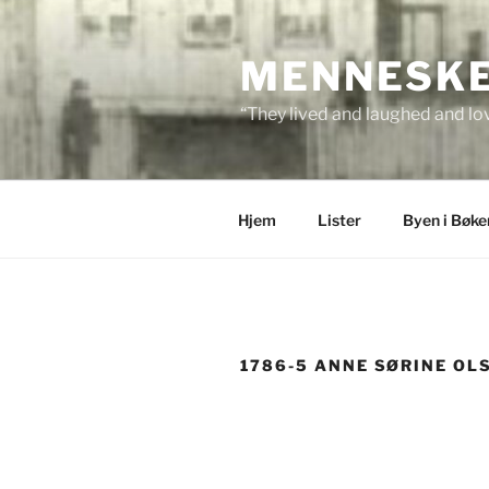
Skip
to
MENNESKEN
content
“They lived and laughed and lov
Hjem
Lister
Byen i Bøke
1786-5 ANNE SØRINE OL