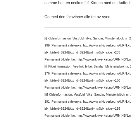
samme høsten nedkom
[iii]
Kirsten med en dødfødt 
Og med den forsvinner alle tre av syne.
[i]
Kildeinformasjon: Vestfold fylke, Sandar, Ministerialbok nr.
199.
Permanent sidelenke:
http://www.arkivverket.no/URN:k
idx_kildeid=8224&idx_id=8224&uid=ny&idx_side=-203
Permanent bildelenke:
http://www.arkivverket.no/URN:NBN:
[ii]
Kildeinformasjon: Vestfold fylke, Sandar, Ministerialbok nr
176.
Permanent sidelenke: http://www.arkivverket.no/URN:k
idx_kildeid=8224&idx_id=8224&uid=ny&idx_side=-180
Permanent bildelenke:
http://www.arkivverket.no/URN:NBN:
[iii]
Kildeinformasjon: Vestfold fylke, Sandar, Ministerialbok nr
191.
Permanent sidelenke:
http://www.arkivverket.no/URN:k
idx_kildeid=8224&idx_id=8224&uid=ny&idx_side=-195
Permanent bildelenke:
http://www.arkivverket.no/URN:NBN: