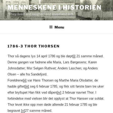
Skip
MENNESKENE I HISTORIEN
to
“They lived and laughed and loved and left.”
content
Menu
1786-3 THOR THORSEN
Thor så dagens lys 14 april 1786 og ble døpt
[i]
21 samme måned.
Denne gangen var fadrene elle Maria, Lars Børgesens; Karen
Johnsdatter; Msr Selgen Ruthvet; Anders Laschen; og Anders
Olsen – alle fra Sandefjord.
Foreldrene
[ii]
var Hans Thorsen og Marthe Maria Olsdatter, de
hadde giftet
[iii]
seg 6 februar 1785, og fikk sitt første barn tre uker
efter bryllupet Han fikk ved dåpen
[iv]
2 februar navnet Thor. I
forbindelse med vielsen blir det opplyst at Thor Hansen var soldat.
Thor levet ikke opp men døde allerede 21 februar 1785 og ble
begravet
[v]
27 samme måned.