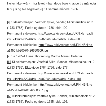
Heller ikke «vår» Thor levet – han døde bare knappe tre måneder
til 9 juli og ble begravet
[vi]
14 samme måned i 1786.
[i]
Kildeinformasjon: Vestfold fylke, Sandar, Ministerialbok nr. 2
(1733-1788), Fødte og døpte 1786, side 199.
Permanent sidelenke:
http://www.arkivverket.no/URN:kb_read?
idx_kildeid=8224&idx_id=8224&uid=ny&idx_side=-203
Permanent bildelenke:
http://www.arkivverket.no/URN:NBN:no-
a1450-kb20070426650609.jpg
[ii]
Se 1785-1 Hans Thorsen og Marthe Maria Olsdatter
[iii]
Kildeinformasjon: Vestfold fylke, Sandar, Ministerialbok nr. 2
(1733-1788), Ekteviede 1784-1786, side 177.
Permanent sidelenke:
http://www.arkivverket.no/URN:kb_read?
idx_kildeid=8224&idx_id=8224&uid=ny&idx_side=-181
Permanent bildelenke:
http://www.arkivverket.no/URN:NBN:no-
a1450-kb20070426650587.jpg
[iv]
Kildeinformasjon: Vestfold fylke, Sandar, Ministerialbok nr. 2
(1733-1788), Fødte og døpte 1785, side 196.