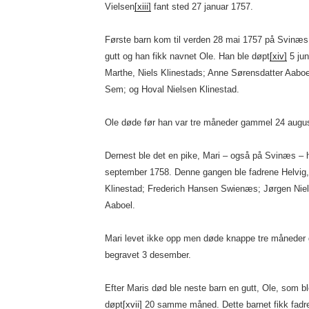
Vielsen
[xiii]
fant sted 27 januar 1757.
Første barn kom til verden 28 mai 1757 på Svinæs 
gutt og han fikk navnet Ole. Han ble døpt
[xiv]
5 jun
Marthe, Niels Klinestads; Anne Sørensdatter Aabo
Sem; og Hoval Nielsen Klinestad.
Ole døde før han var tre måneder gammel 24 augus
Dernest ble det en pike, Mari – også på Svinæs – 
september 1758. Denne gangen ble fadrene Helvig,
Klinestad; Frederich Hansen Swienæs; Jørgen Nie
Aaboel.
Mari levet ikke opp men døde knappe tre måneder
begravet 3 desember.
Efter Maris død ble neste barn en gutt, Ole, som bl
døpt
[xvii]
20 samme måned. Dette barnet fikk fadren