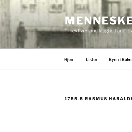
Skip
to
MENNESKEN
content
“They lived and laughed and lov
Hjem
Lister
Byen i Bøke
1785-5 RASMUS HARALD