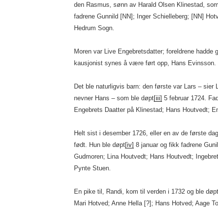
den Rasmus, sønn av Harald Olsen Klinestad, som
fadrene Gunnild [NN]; Inger Schielleberg; [NN] Hotv
Hedrum Sogn.
Moren var Live Engebretsdatter; foreldrene hadde gi
kausjonist synes å være ført opp, Hans Evinsson.
Det ble naturligvis barn: den første var Lars – sie
nevner Hans – som ble døpt
[iii]
5 februar 1724. Fad
Engebrets Daatter på Klinestad; Hans Houtvedt; E
Helt sist i desember 1726, eller en av de første da
født. Hun ble døpt
[iv]
8 januar og fikk fadrene Guni
Gudmoren; Lina Houtvedt; Hans Houtvedt; Ingebret
Pynte Stuen.
En pike til, Randi, kom til verden i 1732 og ble døp
Mari Hotved; Anne Hella [?]; Hans Hotved; Aage To