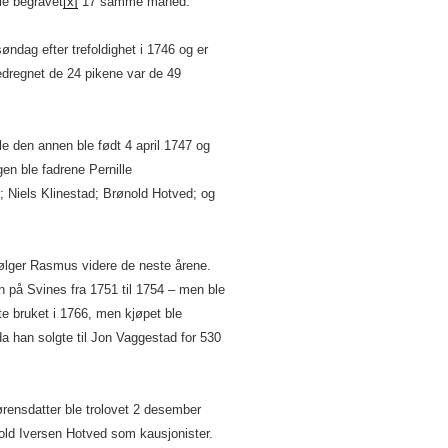
le begravet
[x]
17 samme måned.
øndag efter trefoldighet i 1746 og er
edregnet de 24 pikene var de 49
le den annen ble født 4 april 1747 og
en ble fadrene Pernille
; Niels Klinestad; Brønold Hotved; og
 følger Rasmus videre de neste årene.
n på Svines fra 1751 til 1754 – men ble
te bruket i 1766, men kjøpet ble
a han solgte til Jon Vaggestad for 530
rensdatter ble trolovet 2 desember
ld Iversen Hotved som kausjonister.