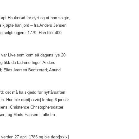
øpt Haukerød for dyrt og at han solgte,
er kjøpte han jord – fra Anders Jensen
g solgte igjen i 1779. Han fikk 400
et var Live som kom så dagens lys 20
fikk da fadrene Inger, Anders
d; Elias Iversen Bentzerød; Anund
rd: det må ha skjedd før nyttårsaften
yen. Hun ble døpt
[xxviii]
lørdag 6 januar
ens; Christence Christophersdatter
sen; og Mads Hansen – alle fra
l verden 27 april 1785 og ble døpt
[xxix]