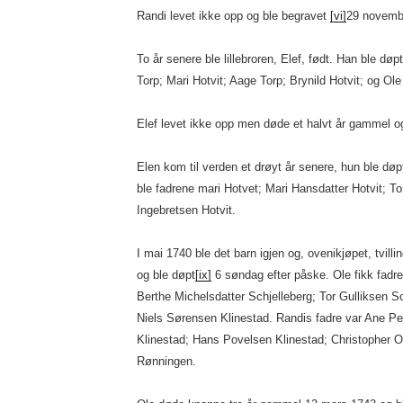
Randi levet ikke opp og ble begravet
[vi]
29 novembe
To år senere ble lillebroren, Elef, født. Han ble dø
Torp; Mari Hotvit; Aage Torp; Brynild Hotvit; og Ole
Elef levet ikke opp men døde et halvt år gammel o
Elen kom til verden et drøyt år senere, hun ble døp
ble fadrene mari Hotvet; Mari Hansdatter Hotvit; To
Ingebretsen Hotvit.
I mai 1740 ble det barn igjen og, ovenikjøpet, tvill
og ble døpt
[ix]
6 søndag efter påske. Ole fikk fadr
Berthe Michelsdatter Schjelleberg; Tor Gulliksen Sc
Niels Sørensen Klinestad. Randis fadre var Ane Pe
Klinestad; Hans Povelsen Klinestad; Christopher 
Rønningen.