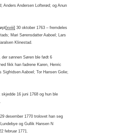
d; Anders Andersen Lofterød; og Anun
døpt
[xviii]
30 oktober 1763 – fremdeles
tads; Mari Sørensdatter Aaboel; Lars
aralsen Klinestad.
ol, der sønnen Søren ble født 6
d fikk han fadrene Karen, Henric
 Sigfridsen Aaboel; Tor Hansen Golie;
 skjedde 16 juni 1768 og hun ble
.
 29 desember 1770 trolovet han seg
Lundebye og Gullik Hansen N
22 februar 1771.