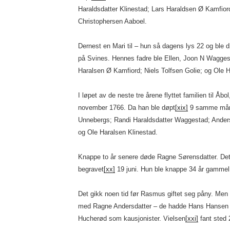
Haraldsdatter Klinestad; Lars Haraldsen Ø Kamfior
Christophersen Aaboel.
Dernest en Mari til – hun så dagens lys 22 og ble 
på Svines. Hennes fadre ble Ellen, Joon N Wagges
Haralsen Ø Kamfiord; Niels Tolfsen Golie; og Ole H
I løpet av de neste tre årene flyttet familien til Åb
november 1766. Da han ble døpt
[xix]
9 samme måne
Unnebergs; Randi Haraldsdatter Waggestad; Anders
og Ole Haralsen Klinestad.
Knappe to år senere døde Ragne Sørensdatter. Det
begravet
[xx]
19 juni. Hun ble knappe 34 år gammel
Det gikk noen tid før Rasmus giftet seg påny. Men
med Ragne Andersdatter – de hadde Hans Hansen 
Hucherød som kausjonister. Vielsen
[xxi]
fant sted 