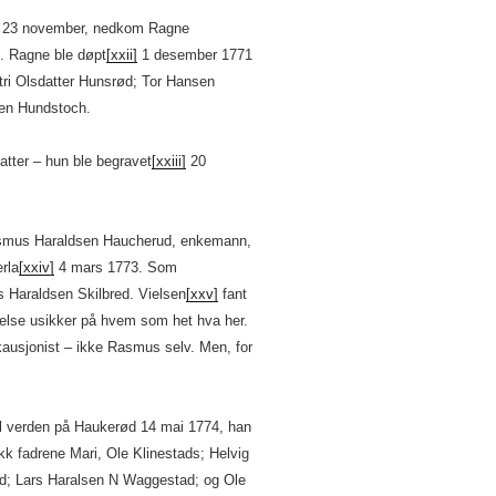
en 23 november, nedkom Ragne
. Ragne ble døpt
[xxii]
1 desember 1771
tri Olsdatter Hunsrød; Tor Hansen
en Hundstoch.
tter – hun ble begravet
[xxiii]
20
asmus Haraldsen Haucherud, enkemann,
rla
[xxiv]
4 mars 1773. Som
 Haraldsen Skilbred. Vielsen
[xxv]
fant
anelse usikker på hvem som het hva her.
kausjonist – ikke Rasmus selv. Men, for
til verden på Haukerød 14 mai 1774, han
kk fadrene Mari, Ole Klinestads; Helvig
d; Lars Haralsen N Waggestad; og Ole