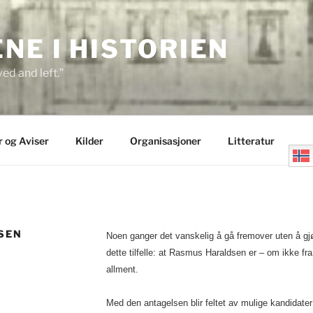
E I HISTORIEN
ed and left.”
r og Aviser
Kilder
Organisasjoner
Litteratur
SEN
Noen ganger det vanskelig å gå fremover uten å gj
dette tilfelle: at Rasmus Haraldsen er – om ikke f
allment.
Med den antagelsen blir feltet av mulige kandidater