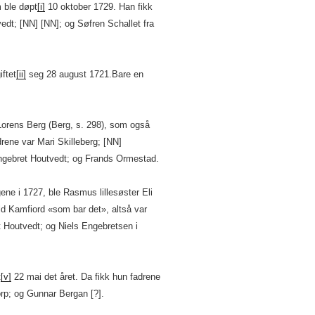
 ble døpt
[i]
10 oktober 1729. Han fikk
edt; [NN] [NN]; og Søfren Schallet fra
ftet
[ii]
seg 28 august 1721.Bare en
r Lorens Berg (Berg, s. 298), som også
rene var Mari Skilleberg; [NN]
ngebret Houtvedt; og Frands Ormestad.
gene i 1727, ble Rasmus lillesøster Eli
ld Kamfiord «som bar det», altså var
 Houtvedt; og Niels Engebretsen i
t
[v]
22 mai det året. Da fikk hun fadrene
rp; og Gunnar Bergan [?].