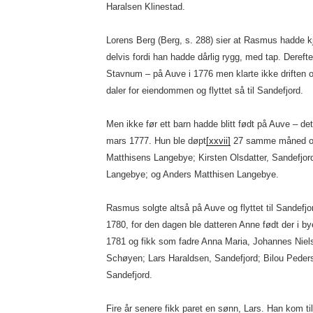
Haralsen Klinestad.
Lorens Berg (Berg, s. 288) sier at Rasmus hadde kj
delvis fordi han hadde dårlig rygg, med tap. Dereft
Stavnum – på Auve i 1776 men klarte ikke driften o
daler for eiendommen og flyttet så til Sandefjord.
Men ikke før ett barn hadde blitt født på Auve – d
mars 1777. Hun ble døpt
[xxvii]
27 samme måned og 
Matthisens Langebye; Kirsten Olsdatter, Sandefjor
Langebye; og Anders Matthisen Langebye.
Rasmus solgte altså på Auve og flyttet til Sandefjo
1780, for den dagen ble datteren Anne født der i b
1781 og fikk som fadre Anna Maria, Johannes Niels
Schøyen; Lars Haraldsen, Sandefjord; Bilou Peder
Sandefjord.
Fire år senere fikk paret en sønn, Lars. Han kom ti