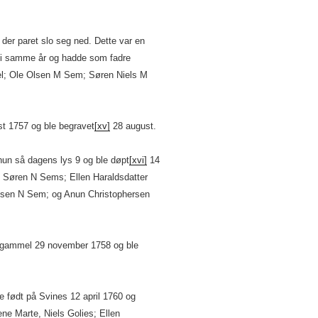
der paret slo seg ned. Dette var en
i samme år og hadde som fadre
el; Ole Olsen M Sem; Søren Niels M
t 1757 og ble begravet
[xv]
28 august.
hun så dagens lys 9 og ble døpt
[xvi]
14
 Søren N Sems; Ellen Haraldsdatter
lsen N Sem; og Anun Christophersen
 gammel 29 november 1758 og ble
e født på Svines 12 april 1760 og
e Marte, Niels Golies; Ellen