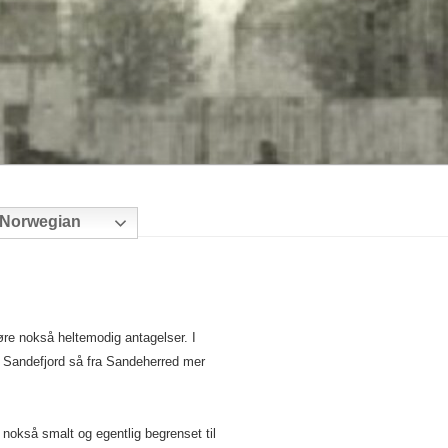
Norwegian
øre nokså heltemodig antagelser. I
ra Sandefjord så fra Sandeherred mer
 nokså smalt og egentlig begrenset til