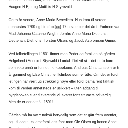
Haagen N Eje; og Matthis N Styrevold.
Og to år senere, Anne Maria Benedicta. Hun kom til verden
senhøstes 1799 og ble døpt
[xx]
17 november det året. Fadrene var
Mad Johanne Catarine Wrigth; Jomfru Anne Maria Dietrichs;
Lieutenant Dietrichs; Torsten Olsen; og Jacob Asbiørnsen Grinie.
Ved folketellingen i 1801 finner man Peder og familien på gården
Helgeland i Annexet Styrwold i Lardal. Det vil si – det er to barn
som ikke ennå er funnet i kirkebøkene: Andreas Christian som er ti
år gammel og Else Christine Holmboe som er åtte. Om det er fordi
letingen har vært utilstrekkelig nøye eller fordi barna rent faktisk
kom til verden annetsteds er usikkert – uten adgang til
bygdeboken eller tilsvarende vil svaret fortsatt være tvilverdig.
Men de er der altså i 1801!
Gården må ha vært nokså betydelig som det er gått frem ovenfor,
og i tillegg til «kjernefamilien» fant man Ole Olsen og konen Anne