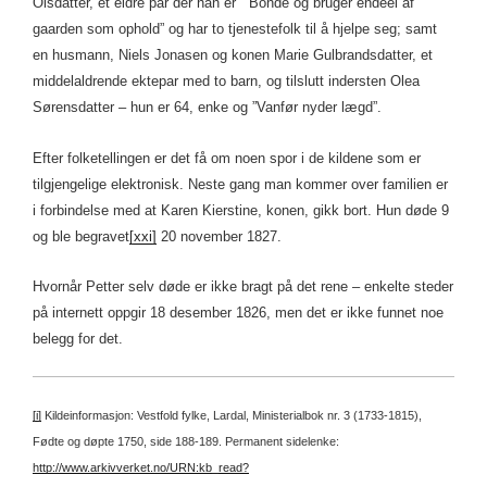
Olsdatter, et eldre par der han er ” Bonde og bruger endeel af
gaarden som ophold” og har to tjenestefolk til å hjelpe seg; samt
en husmann, Niels Jonasen og konen Marie Gulbrandsdatter, et
middelaldrende ektepar med to barn, og tilslutt indersten Olea
Sørensdatter – hun er 64, enke og ”Vanfør nyder lægd”.
Efter folketellingen er det få om noen spor i de kildene som er
tilgjengelige elektronisk. Neste gang man kommer over familien er
i forbindelse med at Karen Kierstine, konen, gikk bort. Hun døde 9
og ble begravet
[xxi]
20 november 1827.
Hvornår Petter selv døde er ikke bragt på det rene – enkelte steder
på internett oppgir 18 desember 1826, men det er ikke funnet noe
belegg for det.
[i]
Kildeinformasjon: Vestfold fylke, Lardal, Ministerialbok nr. 3 (1733-1815),
Fødte og døpte 1750, side 188-189.
Permanent sidelenke:
http://www.arkivverket.no/URN:kb_read?