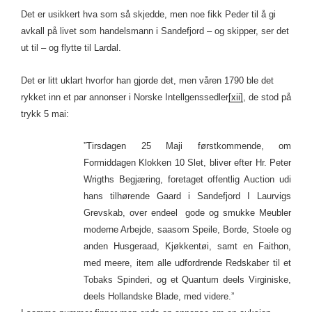
Det er usikkert hva som så skjedde, men noe fikk Peder til å gi
avkall på livet som handelsmann i Sandefjord – og skipper, ser det
ut til – og flytte til Lardal.
Det er litt uklart hvorfor han gjorde det, men våren 1790 ble det
rykket inn et par annonser i Norske Intellgenssedler
[xii]
, de stod på
trykk 5 mai:
”Tirsdagen 25 Maji førstkommende, om
Formiddagen Klokken 10 Slet, bliver efter Hr. Peter
Wrigths Begjæring, foretaget offentlig Auction udi
hans tilhørende Gaard i Sandefjord I Laurvigs
Grevskab, over endeel gode og smukke Meubler
moderne Arbejde, saasom Speile, Borde, Stoele og
anden Husgeraad, Kjøkkentøi, samt en Faithon,
med meere, item alle udfordrende Redskaber til et
Tobaks Spinderi, og et Quantum deels Virginiske,
deels Hollandske Blade, med videre.”