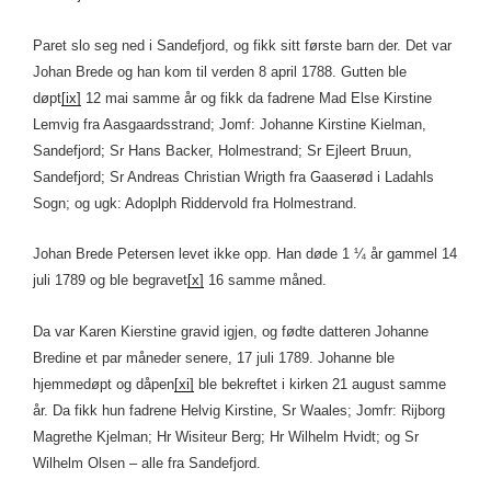
Paret slo seg ned i Sandefjord, og fikk sitt første barn der. Det var
Johan Brede og han kom til verden 8 april 1788. Gutten ble
døpt
[ix]
12 mai samme år og fikk da fadrene Mad Else Kirstine
Lemvig fra Aasgaardsstrand; Jomf: Johanne Kirstine Kielman,
Sandefjord; Sr Hans Backer, Holmestrand; Sr Ejleert Bruun,
Sandefjord; Sr Andreas Christian Wrigth fra Gaaserød i Ladahls
Sogn; og ugk: Adoplph Riddervold fra Holmestrand.
Johan Brede Petersen levet ikke opp. Han døde 1 ¼ år gammel 14
juli 1789 og ble begravet
[x]
16 samme måned.
Da var Karen Kierstine gravid igjen, og fødte datteren Johanne
Bredine et par måneder senere, 17 juli 1789. Johanne ble
hjemmedøpt og dåpen
[xi]
ble bekreftet i kirken 21 august samme
år. Da fikk hun fadrene Helvig Kirstine, Sr Waales; Jomfr: Rijborg
Magrethe Kjelman; Hr Wisiteur Berg; Hr Wilhelm Hvidt; og Sr
Wilhelm Olsen – alle fra Sandefjord.