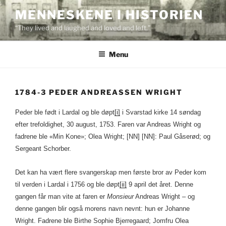
Skip
MENNESKENE I HISTORIEN
to
“They lived and laughed and loved and left.”
content
Menu
1784-3 PEDER ANDREASSEN WRIGHT
Peder ble født i Lardal og ble døpt
[i]
i Svarstad kirke 14 søndag
efter trefoldighet, 30 august, 1753. Faren var Andreas Wright og
fadrene ble «Min Kone»; Olea Wright; [NN] [NN]: Paul Gåserød; og
Sergeant Schorber.
Det kan ha vært flere svangerskap men første bror av Peder kom
til verden i Lardal i 1756 og ble døpt
[ii]
9 april det året. Denne
gangen får man vite at faren er
Monsieur
Andreas Wright – og
denne gangen blir også morens navn nevnt: hun er Johanne
Wright. Fadrene ble Birthe Sophie Bjerregaard; Jomfru Olea