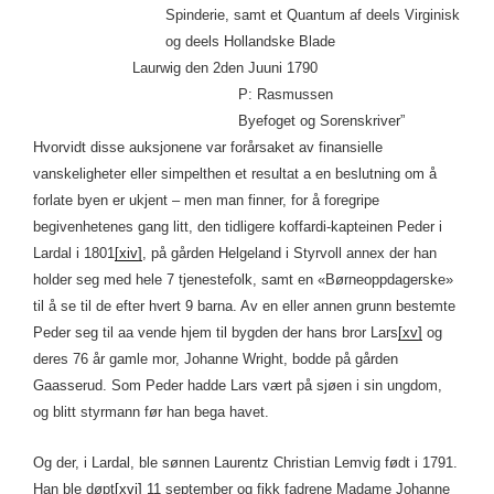
Spinderie, samt et Quantum af deels Virginisk
og deels Hollandske Blade
Laurwig den 2den Juuni 1790
P: Rasmussen
Byefoget og Sorenskriver”
Hvorvidt disse auksjonene var forårsaket av finansielle
vanskeligheter eller simpelthen et resultat a en beslutning om å
forlate byen er ukjent – men man finner, for å foregripe
begivenhetenes gang litt, den tidligere koffardi-kapteinen Peder i
Lardal i 1801
[xiv]
, på gården Helgeland i Styrvoll annex der han
holder seg med hele 7 tjenestefolk, samt en «Børneoppdagerske»
til å se til de efter hvert 9 barna. Av en eller annen grunn bestemte
Peder seg til aa vende hjem til bygden der hans bror Lars
[xv]
og
deres 76 år gamle mor, Johanne Wright, bodde på gården
Gaasserud. Som Peder hadde Lars vært på sjøen i sin ungdom,
og blitt styrmann før han bega havet.
Og der, i Lardal, ble sønnen Laurentz Christian Lemvig født i 1791.
Han ble døpt
[xvi]
11 september og fikk fadrene Madame Johanne