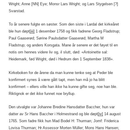
Wright; Anne [NN] Eye; Monsr Lars Wright; og Lars Stygelsen [?]
Svarstad.
To år senere fulgte en søster. Som den siste i Lardal det kirkeåret
ble hun døpt
[iii]
1 desember 1758 og fikk fadrene Georg Fladstrup;
Paul Gaaserød; Sørine Paulsdatter Gaaserød; Martha M
Fladstrup; og anders Korsgata. Mane år senere er det føyet til en
notis om hennes videre liv og, il slutt, død: «Antoinette sal:
Heidemark, fød Wright, død i Hedrum den 1 September 1838».
Kirkeboken for de årene da man kunne tenke seg at Peder ble
konfirmert synes å være gått tapt, men han må jo ha blitt
konfirmert – ellers ville han ikke ha kunne gifte seg, noe han ble.
Riktignok er det ikke funnet noe bryllup.
Den utvalgte var Johanne Bredine Hansdatter Baccher, hun var
datter av Sr Hans Baccher i Holmestrand og ble døpt
[iv]
14 august
1765. Som fadre fikk hun Mad Bodel H: Thurman; Jomf: Friderica
Lovisa Thurman; Hr Assessor Morten Müller; Mons Hans Hansen;