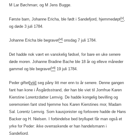
M Lar Bøchman; og M Jens Bugge.
[v]
Første barn, Johanne Ericha, ble født i Sandefjord, hjemmedøpt
,
og døde 3 juli 1784.
[vi]
Johanne Ericha ble begravet
onsdag 7 juli 1784.
Det hadde nok vært en vanskelig fødsel, for bare en uke senere
døde moren. Johanne Bradine Bache ble 18 år og elleve måneder
[vii]
gammel og ble begravet
19 juli 1784.
Peder giftet
[viii]
seg påny litt mer enn to år senere. Denne gangen
fant han kone i Åsgårdsstrand, der han ble viet til Jomfrue Karen
Kierstine Lorentzdatter Lemvig. De hadde kongelig bevilling og
seremonien fant sted hjemme hos Karen Kierstines mor, Madam
Sal. Lorentz Lemvig. Som kausjonister og forlovere hadde de Hans
Backer og H. Nielsen. I forbindelse bed bryllupet får man også et
yrke for Peder: ikke overraskende er han handelsmann i
Sandefjord.