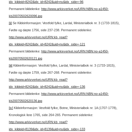
idx_kildeid=8242&idx_id=8242&uid=ny&idx_side=-96
Permanent bildelenke:
http://www.arkivverket.no/URN:NBN:no-a1450-
kb20070502620096.jpg
[ii]
Se Kildeinformasjon: Vestfold fylke, Lardal, Ministerialbok nr. 3 (1733-1815),
Fødte og døpte 1756, side 237-238.
Permanent sidelenke:
http://www.arkivverket.no/URN:kb_read?
idx_kildeid=8242&idx_id=8242&uid=ny&idx_side=-121
Permanent bildelenke:
http://www.arkivverket.no/URN:NBN:no-a1450-
kb20070502620121.jpg
[iii]
Kildeinformasjon: Vestfold fylke, Lardal, Ministerialbok nr. 3 (1733-1815),
Fødte og døpte 1759, side 267-268.
Permanent sidelenke:
http://www.arkivverket.no/URN:kb_read?
idx_kildeid=8242&idx_id=8242&uid=ny&idx_side=-136
Permanent bildelenke:
http://www.arkivverket.no/URN:NBN:no-a1450-
kb20070502620136.jpg
[iv]
Kildeinformasjon: Vestfold fylke, Botne, Ministerialbok nr. 1A (1707-1778),
Kronologisk liste 1765, side 264-265.
Permanent sidelenke:
http://www.arkivverket.no/URN:kb_read?
idx_kildeid=8139&idx_id=8139&uid=ny&idx_side=-133