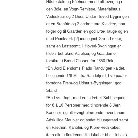
Hästestald og Fäehuus med Loft over, og i
den 3die, en Vogn-Remisse, Materialhuus,
Vedeskuur og 2 Boer. Under Hoved-Bygningen
er en Branfrie og 2 andre store Kieldere, saa
fölger og til Gaarden en god Urte-Hauge og en
med Piankverk [?] indhegnet Græs-Løkke,
samt en Lastetomt. I Hoved-Bygningen er
tildels betrukne Värelser, og Gaarden er
forsikret i Brand-Cassen for 2350 Rdlr.
*En Jord Eiendoms Plads Randvigen kaldet,
beliggende 1/8 Miil fra Sandefjord, hvorpaa er
fornödne Frem-og Udhuus-Bygninger i god
Stand
*En Lyst-Jagt, med en indrettet Sahl bequem
for 8 à 10 Personer med tilhørende 6 Jern
Kanoner, og alt øvrigt tilhørende Inventarium
Adskillige Meubler og andet Huusgeraad samt
en Faethon, Karioler, og Kiöre-Redskaber,
item alle udfordrende Redskaber til et Tobaks-