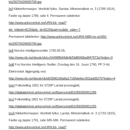
kb20070426650708.jpg
[xi]
Kildeinformasjon: Vestfold fylke, Sandar, Ministerialbok nr. 3 (1789-1814),
Fødte og døpte 1789, side 4.
Permanent sidelenke:
http://www.arkivverket.no/URN:kb_read?
idx_kildeid=8225&idx_id=8225&uid=ny&idx_side=-7
Permanent bildelenke:
http://www.arkivverket.no/URN:NBN:no-a1450-
kb20070426650706.jpg
[xii]
Norske Intelligenssedler 1790.05.05,
http://www.nb.no/nbsok/nb/cc54498fb94db4bf3d8040ba9f47973a?index=3
[xiii]
Fra Norske Intelligenz-Sedler, Onsdag den 16. Juuni 1790, PP 3-4d.
Elektronisk tilgjengelig ved
http://www.nb.no/nbsok/nb/d03586168a8a17166de6ec002add9270?index=4
[xiv]
Folketelling 1801 for 0728P Lardal prestegjeld,
http://digitalarkivet.arkivverket.no/ft/person/pf01058300001286
[xv]
Folketelling 1801 for 0728P Lardal prestegjeld,
http://digitalarkivet.arkivverket.no/ft/person/pf01058300001255
[xvi]
Kildeinformasjon: Vestfold fylke, Lardal, Ministerialbok nr. 3 (1733-1815),
Fødte og døpte 1791, side 685-686.
Permanent sidelenke:
http://www.arkivverket.no/URN:kb_read?