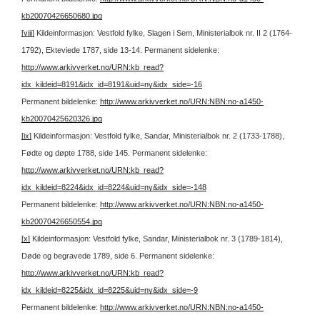
kb20070426650680.jpg
[viii]
Kildeinformasjon: Vestfold fylke, Slagen i Sem, Ministerialbok nr. II 2 (1764-
1792), Ekteviede 1787, side 13-14.
Permanent sidelenke:
http://www.arkivverket.no/URN:kb_read?
idx_kildeid=8191&idx_id=8191&uid=ny&idx_side=-16
Permanent bildelenke:
http://www.arkivverket.no/URN:NBN:no-a1450-
kb20070425620326.jpg
[ix]
Kildeinformasjon: Vestfold fylke, Sandar, Ministerialbok nr. 2 (1733-1788),
Fødte og døpte 1788, side 145.
Permanent sidelenke:
http://www.arkivverket.no/URN:kb_read?
idx_kildeid=8224&idx_id=8224&uid=ny&idx_side=-148
Permanent bildelenke:
http://www.arkivverket.no/URN:NBN:no-a1450-
kb20070426650554.jpg
[x]
Kildeinformasjon: Vestfold fylke, Sandar, Ministerialbok nr. 3 (1789-1814),
Døde og begravede 1789, side 6.
Permanent sidelenke:
http://www.arkivverket.no/URN:kb_read?
idx_kildeid=8225&idx_id=8225&uid=ny&idx_side=-9
Permanent bildelenke:
http://www.arkivverket.no/URN:NBN:no-a1450-