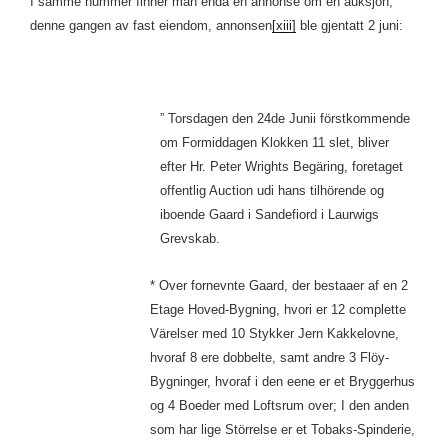
I samme nummer finner man enda en annonse om en auksjon,
denne gangen av fast eiendom, annonsen
[xiii]
ble gjentatt 2 juni:
” Torsdagen den 24de Junii förstkommende
om Formiddagen Klokken 11 slet, bliver
efter Hr. Peter Wrights Begäring, foretaget
offentlig Auction udi hans tilhörende og
iboende Gaard i Sandefiord i Laurwigs
Grevskab.
* Over fornevnte Gaard, der bestaaer af en 2
Etage Hoved-Bygning, hvori er 12 complette
Värelser med 10 Stykker Jern Kakkelovne,
hvoraf 8 ere dobbelte, samt andre 3 Flöy-
Bygninger, hvoraf i den eene er et Bryggerhus
og 4 Boeder med Loftsrum over; I den anden
som har lige Störrelse er et Tobaks-Spinderie,