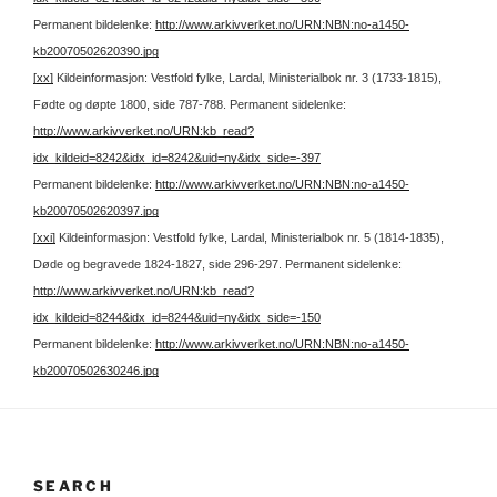
Permanent bildelenke:
http://www.arkivverket.no/URN:NBN:no-a1450-
kb20070502620390.jpg
[xx]
Kildeinformasjon: Vestfold fylke, Lardal, Ministerialbok nr. 3 (1733-1815),
Fødte og døpte 1800, side 787-788.
Permanent sidelenke:
http://www.arkivverket.no/URN:kb_read?
idx_kildeid=8242&idx_id=8242&uid=ny&idx_side=-397
Permanent bildelenke:
http://www.arkivverket.no/URN:NBN:no-a1450-
kb20070502620397.jpg
[xxi]
Kildeinformasjon: Vestfold fylke, Lardal, Ministerialbok nr. 5 (1814-1835),
Døde og begravede 1824-1827, side 296-297.
Permanent sidelenke:
http://www.arkivverket.no/URN:kb_read?
idx_kildeid=8244&idx_id=8244&uid=ny&idx_side=-150
Permanent bildelenke:
http://www.arkivverket.no/URN:NBN:no-a1450-
kb20070502630246.jpg
SEARCH