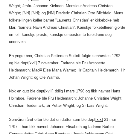
Wright; Jmfru Johanne Kielman; Monsieur Andreas Christan
Wright; [NN] [NN]; og [NN] Frederic Christian Otto Blichfeld. Mens
folketellingen kaller barnet ”Laurentz Christian” er kirkeboke helt
klar: ”barnets Navn Andreas Christian”. Kanskje folketelleren gjorde
en feil, kanskje preste, kanskje ombestemte foreldrene seg
underveis.
En yngre bror, Christian Pettersen Suttoft fulgte senhøstes 1792
og ble døpt
[xvii]
7 november. Fadrene ble Fru Antonette
m
Heidemarch; Mad
Else Maria Warmo; Hr Capitain Heidemarch; Hr
Johan Wright; og Ole Warmo.
Nok en gutt ble døpt
[xviii]
tidlig i mars 1796 og fikk navnet Hans
Holmboe. Fadrene ble Fru Heidemarch; Johanne Christine Wright;
Christian Heidemark; Sr Petter Wright; og Sr Lars Wright.
Senvåren året efter ble det en datter som ble døpt
[xix]
21 mai
1797 – hun fikk navnet Johanne Elisabeth og fadrene Barbro
Gunnersdatter Grini; Anne Berstaas; Jacob Asbiørnsen Grini;