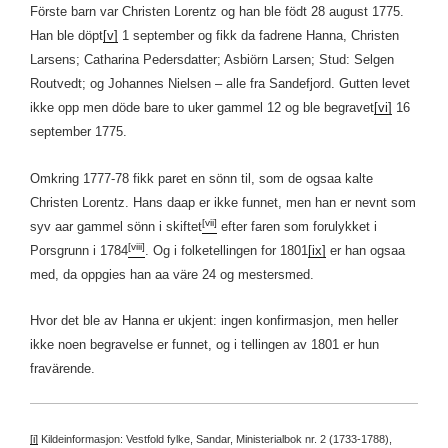
Förste barn var Christen Lorentz og han ble födt 28 august 1775.
Han ble döpt
[v]
1 september og fikk da fadrene Hanna, Christen
Larsens; Catharina Pedersdatter; Asbiörn Larsen; Stud: Selgen
Routvedt; og Johannes Nielsen – alle fra Sandefjord. Gutten levet
ikke opp men döde bare to uker gammel 12 og ble begravet
[vi]
16
september 1775.
Omkring 1777-78 fikk paret en sönn til, som de ogsaa kalte
Christen Lorentz. Hans daap er ikke funnet, men han er nevnt som
[vii]
syv aar gammel sönn i skiftet
efter faren som forulykket i
[viii]
Porsgrunn i 1784
. Og i folketellingen for 1801
[ix]
er han ogsaa
med, da oppgies han aa väre 24 og mestersmed.
Hvor det ble av Hanna er ukjent: ingen konfirmasjon, men heller
ikke noen begravelse er funnet, og i tellingen av 1801 er hun
fravärende.
[i]
Kildeinformasjon: Vestfold fylke, Sandar, Ministerialbok nr. 2 (1733-1788),