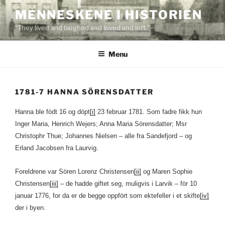
Skip
MENNESKENE I HISTORIEN
to
“They lived and laughed and loved and left.”
content
Menu
1781-7 HANNA SÖRENSDATTER
Hanna ble födt 16 og döpt
[i]
23 februar 1781. Som fadre fikk hun
Inger Maria, Henrich Wejers; Anna Maria Sörensdatter; Msr
Christophr Thue; Johannes Nielsen – alle fra Sandefjord – og
Erland Jacobsen fra Laurvig.
Foreldrene var Sören Lorenz Christensen
[ii]
og Maren Sophie
Christensen
[iii]
– de hadde giftet seg, muligvis i Larvik – för 10
januar 1776, for da er de begge oppfört som ektefeller i et skifte
[iv]
der i byen.