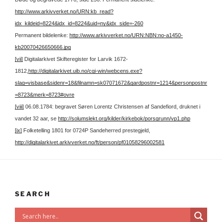
http://www.arkivverket.no/URN:kb_read?
idx_kildeid=8224&idx_id=8224&uid=ny&idx_side=-260
Permanent bildelenke:
http://www.arkivverket.no/URN:NBN:no-a1450-
kb20070426650666.jpg
[vii]
Digitalarkivet Skifteregister for Larvik 1672-
1812,
http://digitalarkivet.uib.no/cgi-win/webcens.exe?
slag=visbase&sidenr=18&filnamn=sk07071672&gardpostnr=1214&personpostnr
=8723&merk=8723#ovre
[viii]
06.08.1784: begravet Søren Lorentz Christensen af Sandefiord, druknet i
vandet 32 aar, se
http://solumslekt.org/kilder/kirkebok/porsgrunn/vp1.php
[ix]
Folketelling 1801 for 0724P Sandeherred prestegjeld,
http://digitalarkivet.arkivverket.no/ft/person/pf01058296002581
SEARCH