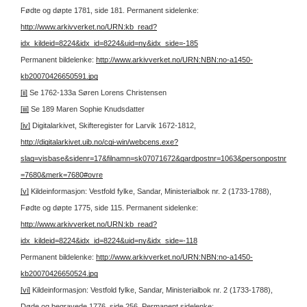
Fødte og døpte 1781, side 181.
Permanent sidelenke:
http://www.arkivverket.no/URN:kb_read?
idx_kildeid=8224&idx_id=8224&uid=ny&idx_side=-185
Permanent bildelenke:
http://www.arkivverket.no/URN:NBN:no-a1450-
kb20070426650591.jpg
[ii]
Se 1762-133a Søren Lorens Christensen
[iii]
Se 189 Maren Sophie Knudsdatter
[iv]
Digitalarkivet, Skifteregister for Larvik 1672-1812,
http://digitalarkivet.uib.no/cgi-win/webcens.exe?
slag=visbase&sidenr=17&filnamn=sk07071672&gardpostnr=1063&personpostnr
=7680&merk=7680#ovre
[v]
Kildeinformasjon: Vestfold fylke, Sandar, Ministerialbok nr. 2 (1733-1788),
Fødte og døpte 1775, side 115.
Permanent sidelenke:
http://www.arkivverket.no/URN:kb_read?
idx_kildeid=8224&idx_id=8224&uid=ny&idx_side=-118
Permanent bildelenke:
http://www.arkivverket.no/URN:NBN:no-a1450-
kb20070426650524.jpg
[vi]
Kildeinformasjon: Vestfold fylke, Sandar, Ministerialbok nr. 2 (1733-1788),
Døde og begravede 1776, side 256.
Permanent sidelenke: