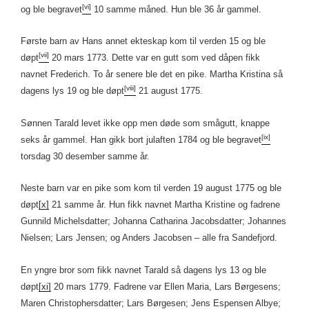
[vi]
og ble begravet
10 samme måned. Hun ble 36 år gammel.
Første barn av Hans annet ekteskap kom til verden 15 og ble
[vii]
døpt
20 mars 1773. Dette var en gutt som ved dåpen fikk
navnet Frederich. To år senere ble det en pike. Martha Kristina så
[viii]
dagens lys 19 og ble døpt
21 august 1775.
Sønnen Tarald levet ikke opp men døde som smågutt, knappe
[ix]
seks år gammel. Han gikk bort julaften 1784 og ble begravet
torsdag 30 desember samme år.
Neste barn var en pike som kom til verden 19 august 1775 og ble
døpt
[x]
21 samme år. Hun fikk navnet Martha Kristine og fadrene
Gunnild Michelsdatter; Johanna Catharina Jacobsdatter; Johannes
Nielsen; Lars Jensen; og Anders Jacobsen – alle fra Sandefjord.
En yngre bror som fikk navnet Tarald så dagens lys 13 og ble
døpt
[xi]
20 mars 1779. Fadrene var Ellen Maria, Lars Børgesens;
Maren Christophersdatter; Lars Børgesen; Jens Espensen Albye;