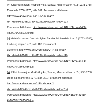
[iv]
Kildeinformasjon: Vestfold fylke, Sandar, Ministerialbok nr. 2 (1733-1788),
Ekteviede 1768-1770, side 169.
Permanent sidelenke:
http://www.arkivverket.no/URN:kb_read?
idx_kildeid=8224&idx_id=8224&uid=ny&idx_side=-173
Permanent bildelenke:
http://www.arkivverket.no/URN:NBN:no-a1450-
kb20070426650579.jpg
[v]
Kildeinformasjon: Vestfold fylke, Sandar, Ministerialbok nr. 2 (1733-1788),
Fødte og døpte 1772, side 107.
Permanent
sidelenke:
http://www.arkivverket.no/URN:kb_read?
idx_kildeid=8224&idx_id=8224&uid=ny&idx_side=-110
Permanent bildelenke:
http://www.arkivverket.no/URN:NBN:no-a1450-
kb20070426650516.jpg
[vi]
Kildeinformasjon: Vestfold fylke, Sandar, Ministerialbok nr. 2 (1733-1788),
Døde og begravede 1772, side 250.
Permanent sidelenke:
http://www.arkivverket.no/URN:kb_read?
idx_kildeid=8224&idx_id=8224&uid=ny&idx_side=-254
Permanent bildelenke:
http://www.arkivverket.no/URN:NBN:no-a1450-
kb20070426650660.jpg