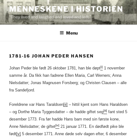
Skip
MENNESKENE I HISTORIEN
to
“They lived and laughed and loved and left.”
content
Menu
1781-16 JOHAN PEDER HANSEN
[i]
Johan Peder ble født 26 oktober 1781, han ble døpt
1 november
samme år. Da fikk han fadrene Ellen Maria, Carl Werners; Anna
Nielsdatter; Jonas Magnusen Forsberg; og Christen Clausen – alle
fra Sandefjord.
Foreldrene var Hans Taraldsen
[ii]
– hittil kjent som Hans Haraldsen
[iii]
– og Dorthe Maria Tyggesdatter – de hadde giftet seg
fant sted 5
desember 1773. Fra før hadde Hans barn med sin første kone,
[iv]
Anne Nielsdatter; de giftet
21 januar 1771. En dødfødt pike ble
født
[v]
5 desember 1771. Anne døde selv dagen efter, 6 desember