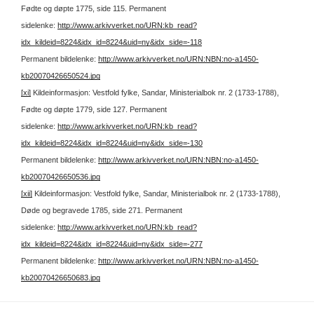
Fødte og døpte 1775, side 115.
Permanent
sidelenke:
http://www.arkivverket.no/URN:kb_read?
idx_kildeid=8224&idx_id=8224&uid=ny&idx_side=-118
Permanent bildelenke:
http://www.arkivverket.no/URN:NBN:no-a1450-
kb20070426650524.jpg
[xi]
Kildeinformasjon: Vestfold fylke, Sandar, Ministerialbok nr. 2 (1733-1788),
Fødte og døpte 1779, side 127.
Permanent
sidelenke:
http://www.arkivverket.no/URN:kb_read?
idx_kildeid=8224&idx_id=8224&uid=ny&idx_side=-130
Permanent bildelenke:
http://www.arkivverket.no/URN:NBN:no-a1450-
kb20070426650536.jpg
[xii]
Kildeinformasjon: Vestfold fylke, Sandar, Ministerialbok nr. 2 (1733-1788),
Døde og begravede 1785, side 271.
Permanent
sidelenke:
http://www.arkivverket.no/URN:kb_read?
idx_kildeid=8224&idx_id=8224&uid=ny&idx_side=-277
Permanent bildelenke:
http://www.arkivverket.no/URN:NBN:no-a1450-
kb20070426650683.jpg