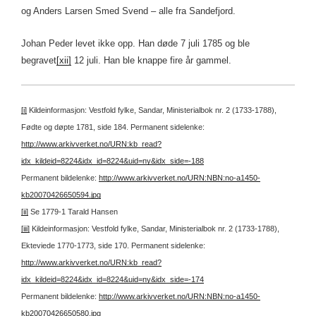
og Anders Larsen Smed Svend – alle fra Sandefjord.
Johan Peder levet ikke opp. Han døde 7 juli 1785 og ble
begravet
[xii]
12 juli. Han ble knappe fire år gammel.
[i]
Kildeinformasjon: Vestfold fylke, Sandar, Ministerialbok nr. 2 (1733-1788),
Fødte og døpte 1781, side 184.
Permanent sidelenke:
http://www.arkivverket.no/URN:kb_read?
idx_kildeid=8224&idx_id=8224&uid=ny&idx_side=-188
Permanent bildelenke:
http://www.arkivverket.no/URN:NBN:no-a1450-
kb20070426650594.jpg
[ii]
Se 1779-1 Tarald Hansen
[iii]
Kildeinformasjon: Vestfold fylke, Sandar, Ministerialbok nr. 2 (1733-1788),
Ekteviede 1770-1773, side 170.
Permanent sidelenke:
http://www.arkivverket.no/URN:kb_read?
idx_kildeid=8224&idx_id=8224&uid=ny&idx_side=-174
Permanent bildelenke:
http://www.arkivverket.no/URN:NBN:no-a1450-
kb20070426650580.jpg