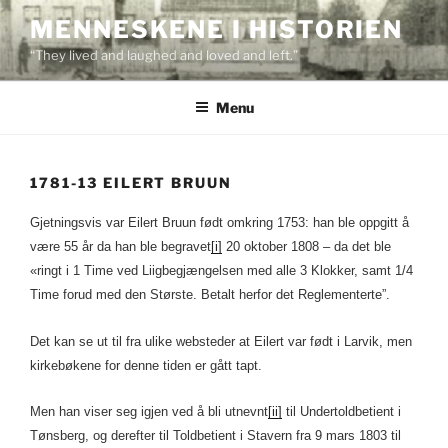
Skip
MENNESKENE I HISTORIEN
to
“They lived and laughed and loved and left.”
content
Menu
1781-13 EILERT BRUUN
Gjetningsvis var Eilert Bruun født omkring 1753: han ble oppgitt å
være 55 år da han ble begravet
[i]
20 oktober 1808 – da det ble
«ringt i 1 Time ved Liigbegjængelsen med alle 3 Klokker, samt 1/4
Time forud med den Største. Betalt herfor det Reglementerte”.
Det kan se ut til fra ulike websteder at Eilert var født i Larvik, men
kirkebøkene for denne tiden er gått tapt.
Men han viser seg igjen ved å bli utnevnt
[ii]
til Undertoldbetient i
Tønsberg, og derefter til Toldbetient i Stavern fra 9 mars 1803 til