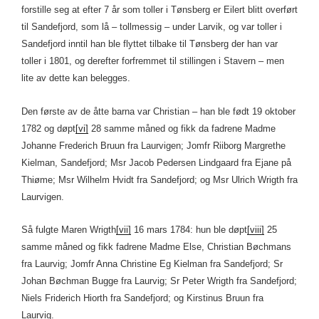
forstille seg at efter 7 år som toller i Tønsberg er Eilert blitt overført
til Sandefjord, som lå – tollmessig – under Larvik, og var toller i
Sandefjord inntil han ble flyttet tilbake til Tønsberg der han var
toller i 1801, og derefter forfremmet til stillingen i Stavern – men
lite av dette kan belegges.
Den første av de åtte barna var Christian – han ble født 19 oktober
1782 og døpt
[vi]
28 samme måned og fikk da fadrene Madme
Johanne Frederich Bruun fra Laurvigen; Jomfr Riiborg Margrethe
Kielman, Sandefjord; Msr Jacob Pedersen Lindgaard fra Ejane på
Thiøme; Msr Wilhelm Hvidt fra Sandefjord; og Msr Ulrich Wrigth fra
Laurvigen.
Så fulgte Maren Wrigth
[vii]
16 mars 1784: hun ble døpt
[viii]
25
samme måned og fikk fadrene Madme Else, Christian Bøchmans
fra Laurvig; Jomfr Anna Christine Eg Kielman fra Sandefjord; Sr
Johan Bøchman Bugge fra Laurvig; Sr Peter Wrigth fra Sandefjord;
Niels Friderich Hiorth fra Sandefjord; og Kirstinus Bruun fra
Laurvig.