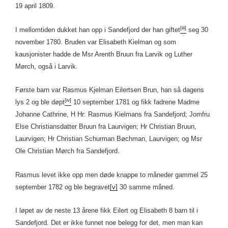
19 april 1809.
[iii]
I mellomtiden dukket han opp i Sandefjord der han giftet
seg 30
november 1780. Bruden var Elisabeth Kielman og som
kausjonister hadde de Msr Arenth Bruun fra Larvik og Luther
Mørch, også i Larvik.
Første barn var Rasmus Kjelman Eilertsen Brun, han så dagens
[iv]
lys 2 og ble døpt
10 september 1781 og fikk fadrene Madme
Johanne Cathrine, H Hr: Rasmus Kielmans fra Sandefjord; Jomfru
Else Christiansdatter Bruun fra Laurvigen; Hr Christian Bruun,
Laurvigen; Hr Christian Schurman Bøchman, Laurvigen; og Msr
Ole Christian Mørch fra Sandefjord.
Rasmus levet ikke opp men døde knappe to måneder gammel 25
september 1782 og ble begravet
[v]
30 samme måned.
I løpet av de neste 13 årene fikk Eilert og Elisabeth 8 barn til i
Sandefjord. Det er ikke funnet noe belegg for det, men man kan