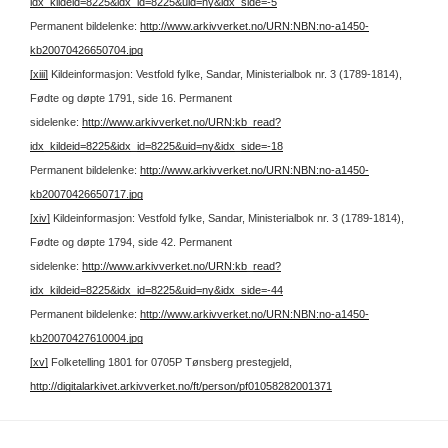
idx_kildeid=8225&idx_id=8225&uid=ny&idx_side=-5
Permanent bildelenke:
http://www.arkivverket.no/URN:NBN:no-a1450-
kb20070426650704.jpg
[xiii]
Kildeinformasjon: Vestfold fylke, Sandar, Ministerialbok nr. 3 (1789-1814),
Fødte og døpte 1791, side 16.
Permanent
sidelenke:
http://www.arkivverket.no/URN:kb_read?
idx_kildeid=8225&idx_id=8225&uid=ny&idx_side=-18
Permanent bildelenke:
http://www.arkivverket.no/URN:NBN:no-a1450-
kb20070426650717.jpg
[xiv]
Kildeinformasjon: Vestfold fylke, Sandar, Ministerialbok nr. 3 (1789-1814),
Fødte og døpte 1794, side 42.
Permanent
sidelenke:
http://www.arkivverket.no/URN:kb_read?
idx_kildeid=8225&idx_id=8225&uid=ny&idx_side=-44
Permanent bildelenke:
http://www.arkivverket.no/URN:NBN:no-a1450-
kb20070427610004.jpg
[xv]
Folketelling 1801 for 0705P Tønsberg prestegjeld,
http://digitalarkivet.arkivverket.no/ft/person/pf01058282001371