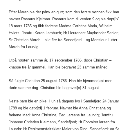
Efter Maren ble det påny en gutt; som den første sønnen fikk han
navnet Rasmus Kjelman. Rasmus kom til verden 9 og ble døpt
[ix]
18 mars 1785 og fikk fadrene Madme Cathrine Maria, Wilhelm
Hvidts; Jomfru Karen Lambuch; Hr Lieutenant Maylænder Senior;
Sr Christian Mørch – alle fire fra Sandefjord – og Monsieur Lutter
Mørch fra Laurvig.
Utpå høsten samme år, 17 september 1786, døde Christian –
knappe tre år gammel. Han ble begravet 23 samme måned.
Så fulgte Christian 25 august 1786. Han ble hjemmedøpt men
døde samme dag. Christian ble begravet
[x]
31 august.
Neste barn ble en pike. Hun så dagens lys i Sandefjord 24 Januar
1788 og ble døpt
[xi]
1 februar. Navnet ble Anna Christiana og
fadrene Mad: Anne Christine, Eeg Larsens fra Laurvig; Jomfru
Johanne Christien Kielmann, Sandefjord; Hr Forvalter larsen fra
Laurvig; Hr Regimentsfeltskjær Major von Ring, Sandefjord; og Sr