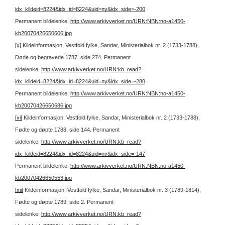
idx_kildeid=8224&idx_id=8224&uid=ny&idx_side=-200
Permanent bildelenke:
http://www.arkivverket.no/URN:NBN:no-a1450-
kb20070426650606.jpg
[x]
Kildeinformasjon: Vestfold fylke, Sandar, Ministerialbok nr. 2 (1733-1788),
Døde og begravede 1787, side 274.
Permanent
sidelenke:
http://www.arkivverket.no/URN:kb_read?
idx_kildeid=8224&idx_id=8224&uid=ny&idx_side=-280
Permanent bildelenke:
http://www.arkivverket.no/URN:NBN:no-a1450-
kb20070426650686.jpg
[xi]
Kildeinformasjon: Vestfold fylke, Sandar, Ministerialbok nr. 2 (1733-1788),
Fødte og døpte 1788, side 144.
Permanent
sidelenke:
http://www.arkivverket.no/URN:kb_read?
idx_kildeid=8224&idx_id=8224&uid=ny&idx_side=-147
Permanent bildelenke:
http://www.arkivverket.no/URN:NBN:no-a1450-
kb20070426650553.jpg
[xii]
Kildeinformasjon: Vestfold fylke, Sandar, Ministerialbok nr. 3 (1789-1814),
Fødte og døpte 1789, side 2.
Permanent
sidelenke:
http://www.arkivverket.no/URN:kb_read?