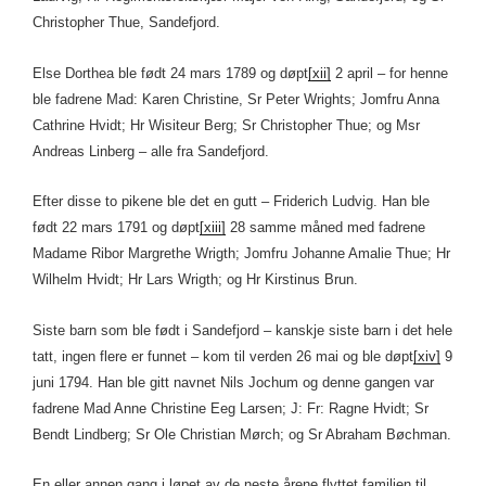
Christopher Thue, Sandefjord.
Else Dorthea ble født 24 mars 1789 og døpt
[xii]
2 april – for henne
ble fadrene Mad: Karen Christine, Sr Peter Wrights; Jomfru Anna
Cathrine Hvidt; Hr Wisiteur Berg; Sr Christopher Thue; og Msr
Andreas Linberg – alle fra Sandefjord.
Efter disse to pikene ble det en gutt – Friderich Ludvig. Han ble
født 22 mars 1791 og døpt
[xiii]
28 samme måned med fadrene
Madame Ribor Margrethe Wrigth; Jomfru Johanne Amalie Thue; Hr
Wilhelm Hvidt; Hr Lars Wrigth; og Hr Kirstinus Brun.
Siste barn som ble født i Sandefjord – kanskje siste barn i det hele
tatt, ingen flere er funnet – kom til verden 26 mai og ble døpt
[xiv]
9
juni 1794. Han ble gitt navnet Nils Jochum og denne gangen var
fadrene Mad Anne Christine Eeg Larsen; J: Fr: Ragne Hvidt; Sr
Bendt Lindberg; Sr Ole Christian Mørch; og Sr Abraham Bøchman.
En eller annen gang i løpet av de neste årene flyttet familien til