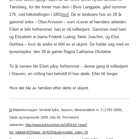
Tønsberg, for der finner man dem i Øvre Langgade, gård nummer
176, ved folketellingen i 1801
[xv]
. De er leieboere hos en 28 år
gammel enke – Olea Arvesen – som «Lever af hænders arbeide».
Eilert er blitt forfremmet: han er nå tollbetjent. Sammen med ham
og Elisabeth er barna Friderik Ludvig; Niels Joachim; og Else
Dorthea – hvor de andre er blitt av er ukjent. De holder seg med en
tjenestepike: den 39 år gamle Ragna Catharina Olsdatter.
To år senere ble Eilert påny forfremmet – denne gang til tollbetjent
i Stavern, en stilling han beholdt til han døde. Eller litt lenger.
Hvor det ble av familien efter dette er ukjent.
[i]
Kildeinformasjon: Vestfold fylke, Stavern, Ministerialbok nr. 3 (1783-1809),
Døde og begravede 1808, side 60.
Permanent
sidelenke:
http://www.arkivverket.no/URN:kb_read?
idx_kildeid=8255&idx_id=8255&uid=ny&idx_side=-78