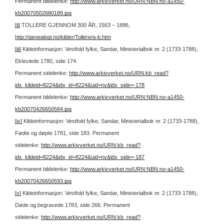
Permanent bildelenke:
http://www.arkivverket.no/URN:NBN:no-a1450-
kb20070502680189.jpg
[ii]
TOLLERE GJENNOM 300 ÅR, 1563 – 1886,
http://genealogi.no/kilder/Tollere/a-b.htm
[iii]
Kildeinformasjon: Vestfold fylke, Sandar, Ministerialbok nr. 2 (1733-1788),
Ekteviede 1780, side 174.
Permanent sidelenke:
http://www.arkivverket.no/URN:kb_read?
idx_kildeid=8224&idx_id=8224&uid=ny&idx_side=-178
Permanent bildelenke:
http://www.arkivverket.no/URN:NBN:no-a1450-
kb20070426650584.jpg
[iv]
Kildeinformasjon: Vestfold fylke, Sandar, Ministerialbok nr. 2 (1733-1788),
Fødte og døpte 1781, side 183.
Permanent
sidelenke:
http://www.arkivverket.no/URN:kb_read?
idx_kildeid=8224&idx_id=8224&uid=ny&idx_side=-187
Permanent bildelenke:
http://www.arkivverket.no/URN:NBN:no-a1450-
kb20070426650593.jpg
[v]
Kildeinformasjon: Vestfold fylke, Sandar, Ministerialbok nr. 2 (1733-1788),
Døde og begravede 1783, side 266.
Permanent
sidelenke:
http://www.arkivverket.no/URN:kb_read?