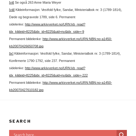
[vii]
Se også 263 Anne Maria Weyer
[viii]
Kildeinformasjon: Vestfold fylke, Sandar, Ministerialbok nr. 3 (1789-1814),
Døde og begravede 1789, side 6.
Permanent
sidelenke:
http://www.arkivverket.no/URN:kb_read?
idx_kildeid=8225&idx_id=8225&uid=ny&idx_side=-9
Permanent bildelenke:
http://www.arkivverket.no/URN:NBN:no-a1450-
kb20070426650708.jpg
[ix]
Kildeinformasjon: Vestfold fylke, Sandar, Ministerialbok nr. 3 (1789-1814),
Konfirmerte 1790-1792, side 237.
Permanent
sidelenke:
http://www.arkivverket.no/URN:kb_read?
idx_kildeid=8225&idx_id=8225&uid=ny&idx_side=-222
Permanent bildelenke:
http://www.arkivverket.no/URN:NBN:no-a1450-
kb20070427610182.jpg
SEARCH