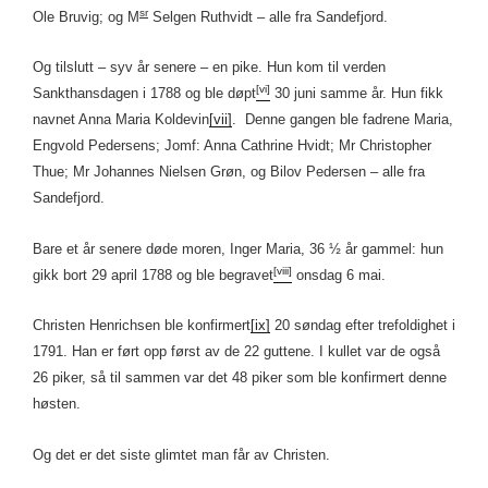
sr
Ole Bruvig; og M
Selgen Ruthvidt – alle fra Sandefjord.
Og tilslutt – syv år senere – en pike. Hun kom til verden
[vi]
Sankthansdagen i 1788 og ble døpt
30 juni samme år. Hun fikk
navnet Anna Maria Koldevin
[vii]
. Denne gangen ble fadrene Maria,
Engvold Pedersens; Jomf: Anna Cathrine Hvidt; Mr Christopher
Thue; Mr Johannes Nielsen Grøn, og Bilov Pedersen – alle fra
Sandefjord.
Bare et år senere døde moren, Inger Maria, 36 ½ år gammel: hun
[viii]
gikk bort 29 april 1788 og ble begravet
onsdag 6 mai.
Christen Henrichsen ble konfirmert
[ix]
20 søndag efter trefoldighet i
1791. Han er ført opp først av de 22 guttene. I kullet var de også
26 piker, så til sammen var det 48 piker som ble konfirmert denne
høsten.
Og det er det siste glimtet man får av Christen.