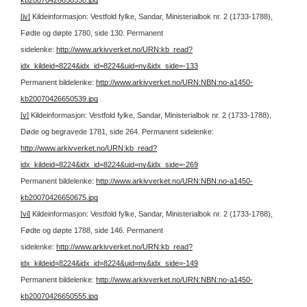
[iv]
Kildeinformasjon: Vestfold fylke, Sandar, Ministerialbok nr. 2 (1733-1788),
Fødte og døpte 1780, side 130.
Permanent
sidelenke:
http://www.arkivverket.no/URN:kb_read?
idx_kildeid=8224&idx_id=8224&uid=ny&idx_side=-133
Permanent bildelenke:
http://www.arkivverket.no/URN:NBN:no-a1450-
kb20070426650539.jpg
[v]
Kildeinformasjon: Vestfold fylke, Sandar, Ministerialbok nr. 2 (1733-1788),
Døde og begravede 1781, side 264.
Permanent sidelenke:
http://www.arkivverket.no/URN:kb_read?
idx_kildeid=8224&idx_id=8224&uid=ny&idx_side=-269
Permanent bildelenke:
http://www.arkivverket.no/URN:NBN:no-a1450-
kb20070426650675.jpg
[vi]
Kildeinformasjon: Vestfold fylke, Sandar, Ministerialbok nr. 2 (1733-1788),
Fødte og døpte 1788, side 146.
Permanent
sidelenke:
http://www.arkivverket.no/URN:kb_read?
idx_kildeid=8224&idx_id=8224&uid=ny&idx_side=-149
Permanent bildelenke:
http://www.arkivverket.no/URN:NBN:no-a1450-
kb20070426650555.jpg