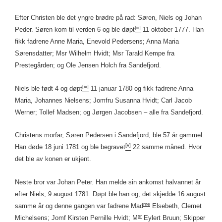
Efter Christen ble det yngre brødre på rad: Søren, Niels og Johan
[iii]
Peder. Søren kom til verden 6 og ble døpt
11 oktober 1777. Han
fikk fadrene Anne Maria, Enevold Pedersens; Anna Maria
Sørensdatter; Msr Wilhelm Hvidt; Msr Tarald Kempe fra
Prestegården; og Ole Jensen Holch fra Sandefjord.
[iv]
Niels ble født 4 og døpt
11 januar 1780 og fikk fadrene Anna
Maria, Johannes Nielsens; Jomfru Susanna Hvidt; Carl Jacob
Werner; Tollef Madsen; og Jørgen Jacobsen – alle fra Sandefjord.
Christens morfar, Søren Pedersen i Sandefjord, ble 57 år gammel.
[v]
Han døde 18 juni 1781 og ble begravet
22 samme måned. Hvor
det ble av konen er ukjent.
Neste bror var Johan Peter. Han melde sin ankomst halvannet år
efter Niels, 9 august 1781. Døpt ble han og, det skjedde 16 august
me
samme år og denne gangen var fadrene Mad
Elsebeth, Clemet
sr
Michelsens; Jomf Kirsten Pernille Hvidt; M
Eylert Bruun; Skipper