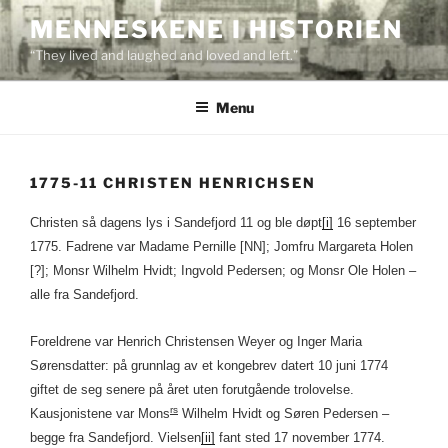
Skip
MENNESKENE I HISTORIEN
to
“They lived and laughed and loved and left.”
content
Menu
1775-11 CHRISTEN HENRICHSEN
Christen så dagens lys i Sandefjord 11 og ble døpt
[i]
16 september
1775. Fadrene var Madame Pernille [NN]; Jomfru Margareta Holen
[?]; Monsr Wilhelm Hvidt; Ingvold Pedersen; og Monsr Ole Holen –
alle fra Sandefjord.
Foreldrene var Henrich Christensen Weyer og Inger Maria
Sørensdatter: på grunnlag av et kongebrev datert 10 juni 1774
giftet de seg senere på året uten forutgående trolovelse.
rs
Kausjonistene var Mons
Wilhelm Hvidt og Søren Pedersen –
begge fra Sandefjord. Vielsen
[ii]
fant sted 17 november 1774.