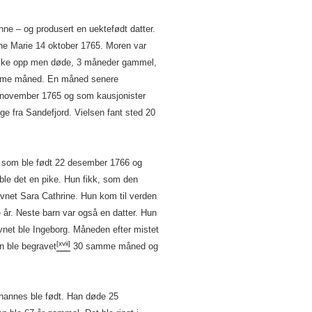
ne – og produsert en uektefødt datter.
e Marie 14 oktober 1765. Moren var
t ikke opp men døde, 3 måneder gammel,
me måned. En måned senere
november 1765 og som kausjonister
 fra Sandefjord. Vielsen fant sted 20
l som ble født 22 desember 1766 og
 ble det en pike. Hun fikk, som den
vnet Sara Cathrine. Hun kom til verden
r. Neste barn var også en datter. Hun
net ble Ingeborg. Måneden efter mistet
[xvii]
n ble begravet
30 samme måned og
ohannes ble født. Han døde 25