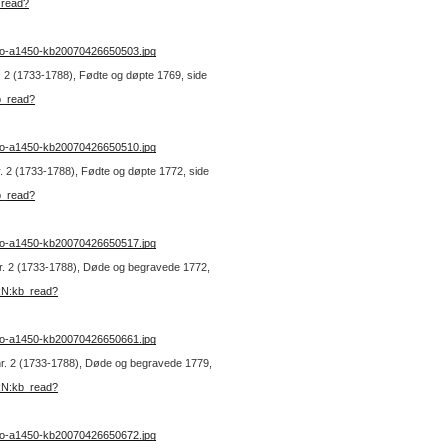
_read?
no-a1450-kb20070426650503.jpg
nr. 2 (1733-1788), Fødte og døpte 1769, side
b_read?
no-a1450-kb20070426650510.jpg
nr. 2 (1733-1788), Fødte og døpte 1772, side
b_read?
no-a1450-kb20070426650517.jpg
 nr. 2 (1733-1788), Døde og begravede 1772,
URN:kb_read?
no-a1450-kb20070426650661.jpg
k nr. 2 (1733-1788), Døde og begravede 1779,
URN:kb_read?
no-a1450-kb20070426650672.jpg