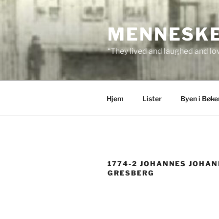
Skip
to
MENNESKEN
content
“They lived and laughed and lov
Hjem
Lister
Byen i Bøke
1774-2 JOHANNES JOHA
GRESBERG