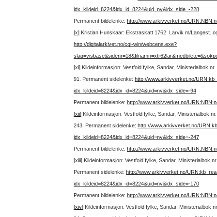
idx_kildeid=8224&idx_id=8224&uid=ny&idx_side=-228
Permanent bildelenke:
http://www.arkivverket.no/URN:NBN:
[x]
Kristian Hunskaar: Ekstraskatt 1762: Larvik m/Langest. og S
http://digitalarkivet.no/cgi-win/webcens.exe?
slag=visbase&sidenr=18&filnamn=xtr62lar&medbilete=&sokp
[xi]
Kildeinformasjon: Vestfold fylke, Sandar, Ministerialbok n
91.
Permanent sidelenke:
http://www.arkivverket.no/URN:kb
idx_kildeid=8224&idx_id=8224&uid=ny&idx_side=-94
Permanent bildelenke:
http://www.arkivverket.no/URN:NBN:
[xii]
Kildeinformasjon: Vestfold fylke, Sandar, Ministerialbok 
243.
Permanent sidelenke:
http://www.arkivverket.no/URN:k
idx_kildeid=8224&idx_id=8224&uid=ny&idx_side=-247
Permanent bildelenke:
http://www.arkivverket.no/URN:NBN:
[xiii]
Kildeinformasjon: Vestfold fylke, Sandar, Ministerialbok 
Permanent sidelenke:
http://www.arkivverket.no/URN:kb_re
idx_kildeid=8224&idx_id=8224&uid=ny&idx_side=-170
Permanent bildelenke:
http://www.arkivverket.no/URN:NBN:
[xiv]
Kildeinformasjon: Vestfold fylke, Sandar, Ministerialbok 