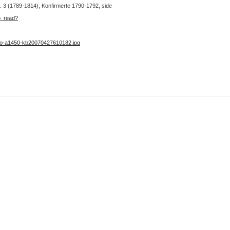
nr. 3 (1789-1814), Konfirmerte 1790-1792, side
b_read?
no-a1450-kb20070427610182.jpg