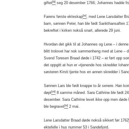
[iii]
giftet
seg 20 desember 1766; Johannes hadde fra f
[iv]
Farens første ekteskap
, med Lene Larsdatter Bra
barn, sønnen Peter, han ble født Sankthansaften
bekreftet i kirken nokså snart, allerede 29 juni.
Hvordan det gikk til at Johannes og Lene – i denne 
blitt trolovet har nok sammenheng med at Lene – d
Svend Toresen Braad døde i 1742 – er ført opp som a
det oppgitt at hun er «tjenende hos skredder Iohan
søsteren Kirsti tjente hos en annen skredder i San
Sønnen Lars ble født knappe to år senere. Han kom 
[vii]
døpt
8 samme måned. Sara Cathrine ble født 24
desember. Sara Cathrine levet ikke opp men døde 
[ix]
ble begravet
2 mai.
Lene Larsdatter Braad døde nokså sikkert før 1762
ektefelle i hus nummer 53 i Sandefjord.