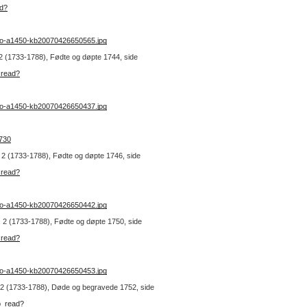
ad?
no-a1450-kb20070426650565.jpg
. 2 (1733-1788), Fødte og døpte 1744, side
_read?
no-a1450-kb20070426650437.jpg
7730
r. 2 (1733-1788), Fødte og døpte 1746, side
_read?
no-a1450-kb20070426650442.jpg
nr. 2 (1733-1788), Fødte og døpte 1750, side
_read?
no-a1450-kb20070426650453.jpg
nr. 2 (1733-1788), Døde og begravede 1752, side
b_read?