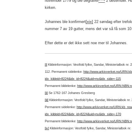
november 1779 og ble begravet
2 desember. Han
kirken.
Johannes ble konfirmert
[xix]
22 søndag efter trefol
nummer 7 av 19 gutter, mens det var så få som 10 p
Efter dette er det ikke sett noe mer til Johannes.
[i]
Kildeinformasjon: Vestfold fylke, Sandar, Ministerialbok nr.
112.
Permanent sidelenke:
http://www.arkivverket.no/URN:k
idx_kildeid=8224&idx_id=8224&uid=ny&idx_side=-115
Permanent bildelenke:
http://www.arkivverket.no/URN:NBN:
[ii]
Se 1762-167 Johanes Gresberg
[iii]
Kildeinformasjon: Vestfold fylke, Sandar, Ministerialbok nr
Permanent sidelenke:
http://www.arkivverket.no/URN:kb_re
idx_kildeid=8224&idx_id=8224&uid=ny&idx_side=-170
Permanent bildelenke:
http://www.arkivverket.no/URN:NBN:
[iv]
Kildeinformasjon: Vestfold fylke, Sandar, Ministerialbok n