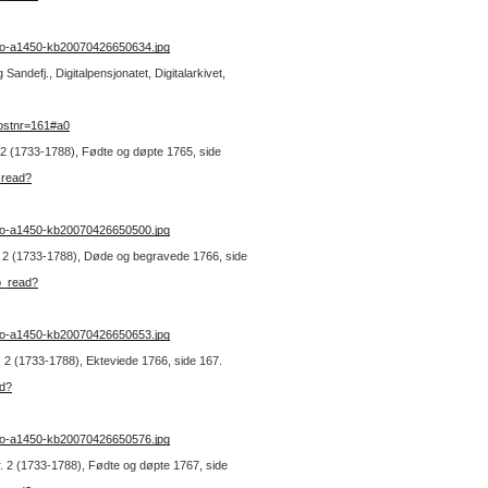
no-a1450-kb20070426650634.jpg
andefj., Digitalpensjonatet, Digitalarkivet,
ostnr=161#a0
r. 2 (1733-1788), Fødte og døpte 1765, side
_read?
no-a1450-kb20070426650500.jpg
nr. 2 (1733-1788), Døde og begravede 1766, side
b_read?
no-a1450-kb20070426650653.jpg
nr. 2 (1733-1788), Ekteviede 1766, side 167.
ad?
no-a1450-kb20070426650576.jpg
nr. 2 (1733-1788), Fødte og døpte 1767, side