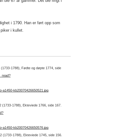
 ble 67 år gammel. Det ble ringt i
dighet i 1790. Han er ført opp som
iker i kullet.
 2 (1733-1788), Fødte og døpte 1774, side
b_read?
no-a1450-kb20070426650521.jpg
. 2 (1733-1788), Ekteviede 1766, side 167.
ad?
no-a1450-kb20070426650576.jpg
r. 2 (1733-1788), Ekteviede 1745, side 156.