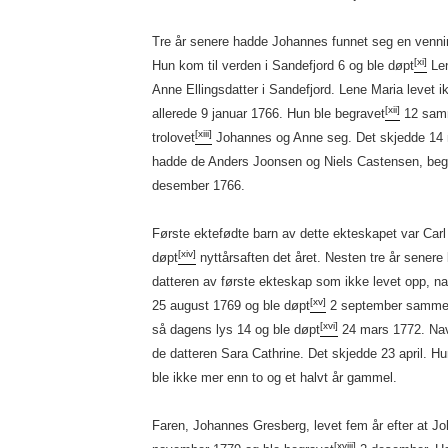
Tre år senere hadde Johannes funnet seg en vennin
[xi]
Hun kom til verden i Sandefjord 6 og ble døpt
Len
Anne Ellingsdatter i Sandefjord. Lene Maria leve
[xii]
allerede 9 januar 1766. Hun ble begravet
12 sam
[xiii]
trolovet
Johannes og Anne seg. Det skjedde 14 
hadde de Anders Joonsen og Niels Castensen, begge
desember 1766.
Første ektefødte barn av dette ekteskapet var Car
[xiv]
døpt
nyttårsaften det året. Nesten tre år senere
datteren av første ekteskap som ikke levet opp, na
[xv]
25 august 1769 og ble døpt
2 september samme å
[xvi]
så dagens lys 14 og ble døpt
24 mars 1772. Nav
de datteren Sara Cathrine. Det skjedde 23 april. Hu
ble ikke mer enn to og et halvt år gammel.
Faren, Johannes Gresberg, levet fem år efter at J
[xviii]