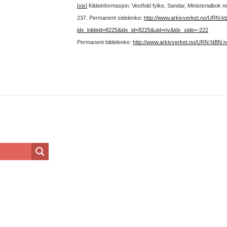
[xix]
Kildeinformasjon: Vestfold fylke, Sandar, Ministerialbok 
237.
Permanent sidelenke:
http://www.arkivverket.no/URN:k
idx_kildeid=8225&idx_id=8225&uid=ny&idx_side=-222
Permanent bildelenke:
http://www.arkivverket.no/URN:NBN: