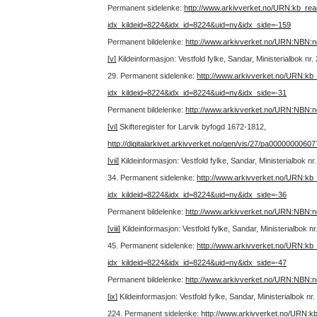
Permanent sidelenke:
http://www.arkivverket.no/URN:kb_re
idx_kildeid=8224&idx_id=8224&uid=ny&idx_side=-159
Permanent bildelenke:
http://www.arkivverket.no/URN:NBN:
[v]
Kildeinformasjon: Vestfold fylke, Sandar, Ministerialbok nr
29.
Permanent sidelenke:
http://www.arkivverket.no/URN:kb
idx_kildeid=8224&idx_id=8224&uid=ny&idx_side=-31
Permanent bildelenke:
http://www.arkivverket.no/URN:NBN:
[vi]
Skifteregister for Larvik byfogd 1672-1812,
http://digitalarkivet.arkivverket.no/gen/vis/27/pa0000000060
[vii]
Kildeinformasjon: Vestfold fylke, Sandar, Ministerialbok n
34.
Permanent sidelenke:
http://www.arkivverket.no/URN:kb
idx_kildeid=8224&idx_id=8224&uid=ny&idx_side=-36
Permanent bildelenke:
http://www.arkivverket.no/URN:NBN:
[viii]
Kildeinformasjon: Vestfold fylke, Sandar, Ministerialbok 
45.
Permanent sidelenke:
http://www.arkivverket.no/URN:kb
idx_kildeid=8224&idx_id=8224&uid=ny&idx_side=-47
Permanent bildelenke:
http://www.arkivverket.no/URN:NBN:
[ix]
Kildeinformasjon: Vestfold fylke, Sandar, Ministerialbok 
224.
Permanent sidelenke:
http://www.arkivverket.no/URN:k