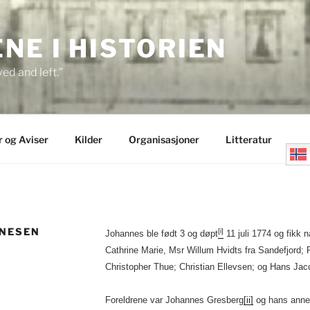
E I HISTORIEN
ed and left.”
r og Aviser
Kilder
Organisasjoner
Litteratur
NNESEN
[i]
Johannes ble født 3 og døpt
11 juli 1774 og fikk
Cathrine Marie, Msr Willum Hvidts fra Sandefjord; 
Christopher Thue; Christian Ellevsen; og Hans Jaco
Foreldrene var Johannes Gresberg
[ii]
og hans annen