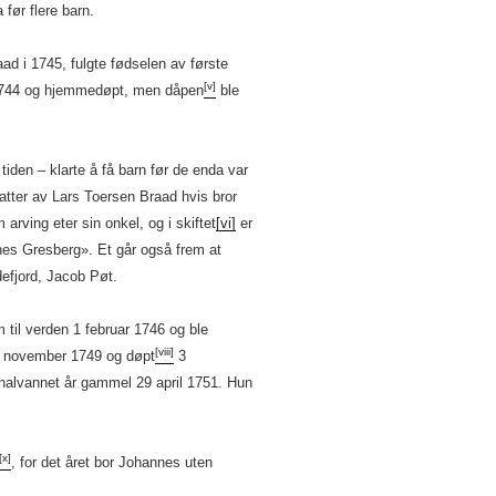
ør flere barn.
ad i 1745, fulgte fødselen av første
[v]
 1744 og hjemmedøpt, men dåpen
ble
tiden – klarte å få barn før de enda var
atter av Lars Toersen Braad hvis bror
rving eter sin onkel, og i skiftet
[vi]
er
nes Gresberg». Et går også frem at
defjord, Jacob Pøt.
til verden 1 februar 1746 og ble
[viii]
 november 1749 og døpt
3
halvannet år gammel 29 april 1751. Hun
[x]
, for det året bor Johannes uten