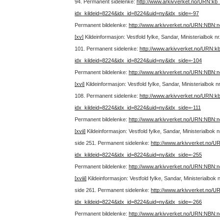
94.
Permanent sidelenke:
http://www.arkivverket.no/URN:kb
idx_kildeid=8224&idx_id=8224&uid=ny&idx_side=-97
Permanent bildelenke:
http://www.arkivverket.no/URN:NBN:
[xv]
Kildeinformasjon: Vestfold fylke, Sandar, Ministerialbok 
101.
Permanent sidelenke:
http://www.arkivverket.no/URN:k
idx_kildeid=8224&idx_id=8224&uid=ny&idx_side=-104
Permanent bildelenke:
http://www.arkivverket.no/URN:NBN:
[xvi]
Kildeinformasjon: Vestfold fylke, Sandar, Ministerialbok 
108.
Permanent sidelenke:
http://www.arkivverket.no/URN:k
idx_kildeid=8224&idx_id=8224&uid=ny&idx_side=-111
Permanent bildelenke:
http://www.arkivverket.no/URN:NBN:
[xvii]
Kildeinformasjon: Vestfold fylke, Sandar, Ministerialbok
side 251.
Permanent sidelenke:
http://www.arkivverket.no/
idx_kildeid=8224&idx_id=8224&uid=ny&idx_side=-255
Permanent bildelenke:
http://www.arkivverket.no/URN:NBN:
[xviii]
Kildeinformasjon: Vestfold fylke, Sandar, Ministerialbo
side 261.
Permanent sidelenke:
http://www.arkivverket.no/
idx_kildeid=8224&idx_id=8224&uid=ny&idx_side=-266
Permanent bildelenke:
http://www.arkivverket.no/URN:NBN: