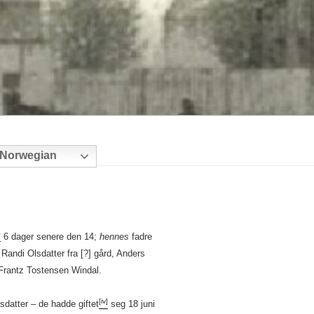
Norwegian
]
6 dager senere den 14;
hennes
fadre
Randi Olsdatter fra [?] gård, Anders
 Frantz Tostensen Windal.
[iv]
sdatter – de hadde giftet
seg 18 juni