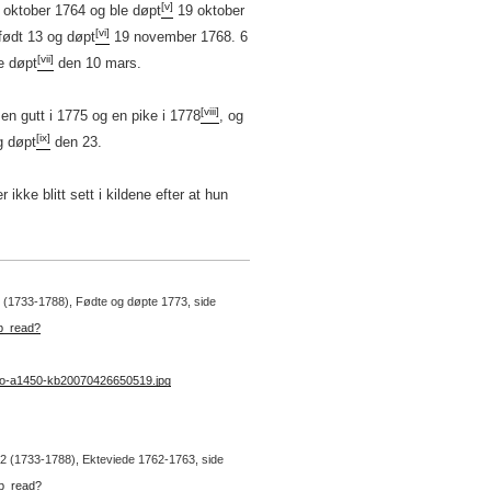
[v]
 oktober 1764 og ble døpt
19 oktober
[vi]
født 13 og døpt
19 november 1768. 6
[vii]
e døpt
den 10 mars.
[viii]
en gutt i 1775 og en pike i 1778
, og
[ix]
g døpt
den 23.
 ikke blitt sett i kildene efter at hun
 2 (1733-1788), Fødte og døpte 1773, side
kb_read?
no-a1450-kb20070426650519.jpg
r. 2 (1733-1788), Ekteviede 1762-1763, side
kb_read?