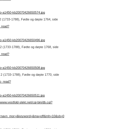
no-a1450-kb20070426650574.jpg
. 2 (1733-1788), Fødte og døpte 1764, side
b_read?
no-a1450-kb20070426650496.jpg
r. 2 (1733-1788), Fødte og døpte 1768, side
b_read?
no-a1450-kb20070426650508.jpg
r. 2 (1733-1788), Fødte og døpte 1770, side
kb_read?
no-a1450-kb20070426650511.jpg
//www.vestfold-slekt.net/cgi-bin/db.cgi?
ternavn_mor=&keyword=&ma=off&mh=10&sb=0