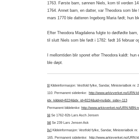
1763. Første barn, sønnen Niels, kom til verden 14
1764. Annet barn, en datter, var Theodora som ble 
mars 1770 ble datteren Ingeborg Maria født; hun bl
Efter Theodora Magdalena fulgte to dødfødte barn, 
til slutt Niels som ble født i 1782: født 16 februar o
I mellomtiden blir sporet efter Theodora kaldt: hun er
ble døpt.
[i]
Kildeinformasjon: Vestfold fylke, Sandar, Ministerialbok nr.
110.
Permanent sidelenke:
http://www.arkivverket.no/URN:
idx_kildeid=8224&idx_id=8224&uid=ny&idx_side=-113
Permanent bildelenke:
http://www.arkivverket.no/URN:NBN:
[ii]
Se 1762-82b Lars Asch Jensen
[iii]
Se 239 Lars Jensen Ask
[iv]
Kildeinformasjon: Vestfold fylke, Sandar, Ministerialbok n
165.
Permanent sidelenke:
http://www.arkivverket.no/URN: