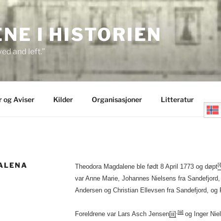
E I HISTORIEN
ed and left.”
r og Aviser
Kilder
Organisasjoner
Litteratur
ALENA
[i
Theodora Magdalene ble født 8 April 1773 og døpt
var Anne Marie, Johannes Nielsens fra Sandefjord, 
Andersen og Christian Ellevsen fra Sandefjord, og
,
[iii]
Foreldrene var Lars Asch Jensen
[ii]
og Inger Niel