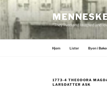
Skip
to
MENNESKEN
content
“They lived and laughed and lov
Hjem
Lister
Byen i Bøke
1773-4 THEODORA MAGD
LARSDATTER ASK