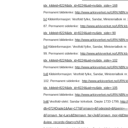
idx_kildeid=8224&idx_id=8224&uid=ny&idx_side=-168
Permanent bildelenke:
http://www.arkivverket.no/URN:NBN:
[v]
Kildeinformasjon: Vestfold fylke, Sandar, Ministerialbok nr
87.
Permanent sidelenke:
http://www.arkivverket.no/URN:k
idx_kildeid=8224&idx_id=8224&uid=ny&idx_side=-90
Permanent bildelenke:
http://www.arkivverket.no/URN:NBN:
[vi]
Kildeinformasjon: Vestfold fylke, Sandar, Ministerialbok n
99.
Permanent sidelenke:
http://www.arkivverket.no/URN:k
idx_kildeid=8224&idx_id=8224&uid=ny&idx_side=-102
Permanent bildelenke:
http://www.arkivverket.no/URN:NBN:
[vii]
Kildeinformasjon: Vestfold fylke, Sandar, Ministerialbok n
102.
Permanent sidelenke:
http://www.arkivverket.no/URN:
idx_kildeid=8224&idx_id=8224&uid=ny&idx_side=-105
Permanent bildelenke:
http://www.arkivverket.no/URN:NBN:
[viii]
Vestfold-slekt: Sandar kirkebok. Døpte 1733-1799,
http:
db=0724Dopte1&Aar=177&Fornavn=&Fodested=&Kjoenn=—
&Fornavn_far=Lars&Etternavn_far=Je&Fornavn_mor=I&Et
&view_records=Start+s%F8k