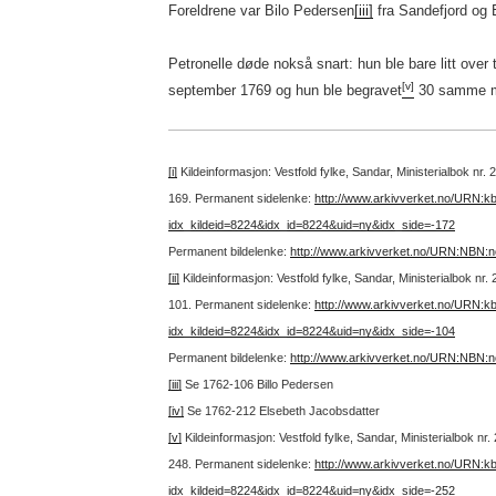
Foreldrene var Bilo Pedersen
[iii]
fra Sandefjord og 
Petronelle døde nokså snart: hun ble bare litt ove
[v]
september 1769 og hun ble begravet
30 samme 
[i]
Kildeinformasjon: Vestfold fylke, Sandar, Ministerialbok nr
169.
Permanent sidelenke:
http://www.arkivverket.no/URN:k
idx_kildeid=8224&idx_id=8224&uid=ny&idx_side=-172
Permanent bildelenke:
http://www.arkivverket.no/URN:NBN:
[ii]
Kildeinformasjon: Vestfold fylke, Sandar, Ministerialbok nr
101.
Permanent sidelenke:
http://www.arkivverket.no/URN:k
idx_kildeid=8224&idx_id=8224&uid=ny&idx_side=-104
Permanent bildelenke:
http://www.arkivverket.no/URN:NBN:
[iii]
Se 1762-106 Billo Pedersen
[iv]
Se 1762-212 Elsebeth Jacobsdatter
[v]
Kildeinformasjon: Vestfold fylke, Sandar, Ministerialbok n
248.
Permanent sidelenke:
http://www.arkivverket.no/URN:k
idx_kildeid=8224&idx_id=8224&uid=ny&idx_side=-252