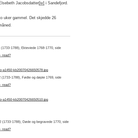
Elsebeth Jacobsdatter
[iv]
i Sandefjord.
r to uker gammel. Det skjedde 26
måned.
. 2 (1733-1788), Ekteviede 1768-1770, side
b_read?
no-a1450-kb20070426650578.jpg
. 2 (1733-1788), Fødte og døpte 1769, side
b_read?
no-a1450-kb20070426650510.jpg
r. 2 (1733-1788), Døde og begravede 1770, side
b_read?