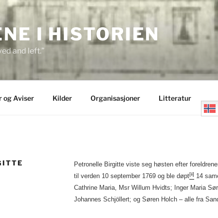
E I HISTORIEN
ed and left.”
r og Aviser
Kilder
Organisasjoner
Litteratur
GITTE
Petronelle Birgitte viste seg høsten efter foreldrene
[ii]
til verden 10 september 1769 og ble døpt
14 same
Cathrine Maria, Msr Willum Hvidts; Inger Maria Sø
Johannes Schjöllert; og Søren Holch – alle fra Sand