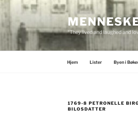
Skip
to
MENNESKEN
content
“They lived and laughed and lov
Hjem
Lister
Byen i Bøke
1769-8 PETRONELLE BIR
BILOSDATTER