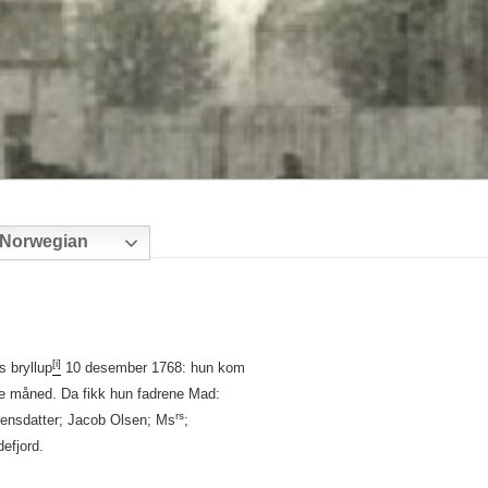
Norwegian
[i]
s bryllup
10 desember 1768: hun kom
 måned. Da fikk hun fadrene Mad:
rs
rensdatter; Jacob Olsen; Ms
;
efjord.