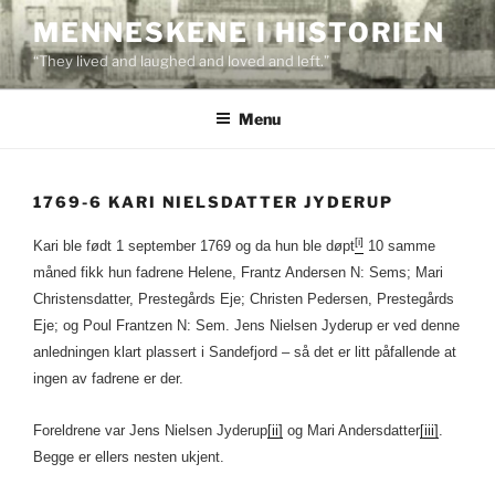
Skip
MENNESKENE I HISTORIEN
to
“They lived and laughed and loved and left.”
content
Menu
1769-6 KARI NIELSDATTER JYDERUP
[i]
Kari ble født 1 september 1769 og da hun ble døpt
10 samme
måned fikk hun fadrene Helene, Frantz Andersen N: Sems; Mari
Christensdatter, Prestegårds Eje; Christen Pedersen, Prestegårds
Eje; og Poul Frantzen N: Sem. Jens Nielsen Jyderup er ved denne
anledningen klart plassert i Sandefjord – så det er litt påfallende at
ingen av fadrene er der.
Foreldrene var Jens Nielsen Jyderup
[ii]
og Mari Andersdatter
[iii]
.
Begge er ellers nesten ukjent.