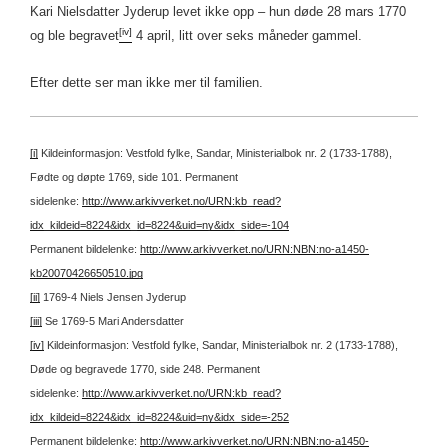
Kari Nielsdatter Jyderup levet ikke opp – hun døde 28 mars 1770
[iv]
og ble begravet
4 april, litt over seks måneder gammel.
Efter dette ser man ikke mer til familien.
[i]
Kildeinformasjon: Vestfold fylke, Sandar, Ministerialbok nr. 2 (1733-1788),
Fødte og døpte 1769, side 101.
Permanent
sidelenke:
http://www.arkivverket.no/URN:kb_read?
idx_kildeid=8224&idx_id=8224&uid=ny&idx_side=-104
Permanent bildelenke:
http://www.arkivverket.no/URN:NBN:no-a1450-
kb20070426650510.jpg
[ii]
1769-4 Niels Jensen Jyderup
[iii]
Se 1769-5 Mari Andersdatter
[iv]
Kildeinformasjon: Vestfold fylke, Sandar, Ministerialbok nr. 2 (1733-1788),
Døde og begravede 1770, side 248.
Permanent
sidelenke:
http://www.arkivverket.no/URN:kb_read?
idx_kildeid=8224&idx_id=8224&uid=ny&idx_side=-252
Permanent bildelenke:
http://www.arkivverket.no/URN:NBN:no-a1450-