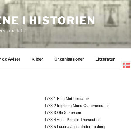
E I HISTORIEN
ed and left.”
r og Aviser
Kilder
Organisasjoner
Litteratur
1768-1 Else Matthiisdatter
1768-2 Ingeborg Maria Guttormsdatter
1768-3 Ole Simensen
1768-4 Anne Pernille Thorsdatter
1768-5 Laurina Jonasdatter Fosberg