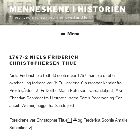
Skip
MENNESKENE I HISTORIEN
to
“They lived and laughed and loved and left.”
content
Menu
1767-2 NIELS FRIDERICH
CHRISTOPHERSEN THUE
Niels Friderich ble født 30 september 1767; han ble døpt 6
[i]
oktober
og fadrene var J: Fr Henriette Clausdatter Kemler fra
Prestegården; J: Fr Dorthe-Maria Petersen fra Sandefjord; Msr
Christian Schröder fra Hjertnæs; samt Sören Pedersen og Carl-
Jacob Werner, begge fra Sandefjord.
,
[iii]
Foreldrene var Christopher Thue
[ii]
og Frederica Sophie Amalie
Schreiber
[iv]
.