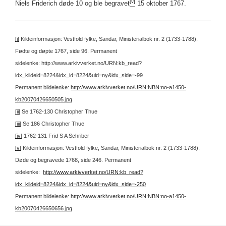
[v]
Niels Friderich døde 10 og ble begravet
15 oktober 1767.
[i]
Kildeinformasjon: Vestfold fylke, Sandar, Ministerialbok nr. 2 (1733-1788),
Fødte og døpte 1767, side 96.
Permanent
sidelenke: http://www.arkivverket.no/URN:kb_read?
idx_kildeid=8224&idx_id=8224&uid=ny&idx_side=-99
Permanent bildelenke:
http://www.arkivverket.no/URN:NBN:no-a1450-
kb20070426650505.jpg
[ii]
Se 1762-130 Christopher Thue
[iii]
Se 186 Christopher Thue
[iv]
1762-131 Frid S A Schriber
[v]
Kildeinformasjon: Vestfold fylke, Sandar, Ministerialbok nr. 2 (1733-1788),
Døde og begravede 1768, side 246.
Permanent
sidelenke:
http://www.arkivverket.no/URN:kb_read?
idx_kildeid=8224&idx_id=8224&uid=ny&idx_side=-250
Permanent bildelenke:
http://www.arkivverket.no/URN:NBN:no-a1450-
kb20070426650656.jpg