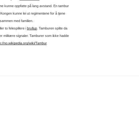
tene kunne oppfatte på lang avstand. En tambur
r. Kongen kunne lei ut regimentene for å tjene
t sammen med familien.
r to felespillere i
bryllup
. Tamburen spilte da
er militære signaler. Tamburer som ikke hadde
p://no.wikipedia.org/wiki/Tambur
.