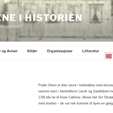
E I HISTORIEN
ed and left.”
r og Aviser
Kilder
Organisasjoner
Litteratur
Peder Olsen er ikke nevnt i forbindelse med ekstra
samme navn i henholdsvis Larvik og Sandefjord m
1766 ble far til Anne Cathrine. Moren het Siri Olsdatt
med skatten – de var nok kommet til byen en gan