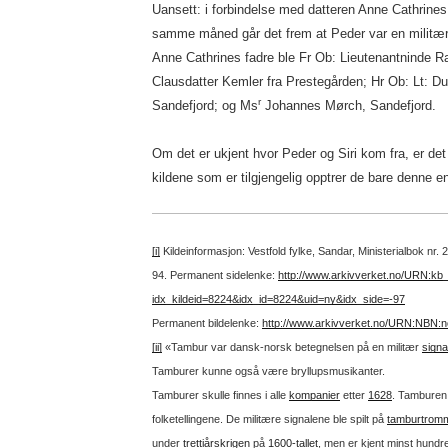
Uansett: i forbindelse med datteren Anne Cathrine
samme måned går det frem at Peder var en militær
Anne Cathrines fadre ble Fr Ob: Lieutenantninde Rap
Clausdatter Kemler fra Prestegården; Hr Ob: Lt: Du
r
Sandefjord; og Ms
Johannes Mørch, Sandefjord.
Om det er ukjent hvor Peder og Siri kom fra, er det l
kildene som er tilgjengelig opptrer de bare denne 
[i]
Kildeinformasjon: Vestfold fylke, Sandar, Ministerialbok nr.
94.
Permanent sidelenke:
http://www.arkivverket.no/URN:kb
idx_kildeid=8224&idx_id=8224&uid=ny&idx_side=-97
Permanent bildelenke:
http://www.arkivverket.no/URN:NBN:
[ii]
«Tambur var dansk-norsk betegnelsen på en militær
sign
Tamburer kunne også være bryllupsmusikanter.
Tamburer skulle finnes i alle
kompanier
etter
1628
. Tamburen 
folketellingene. De militære signalene ble spilt på
tamburtrom
under
trettiårskrigen
på
1600-tallet
, men er kjent minst hundre 