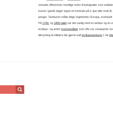
omsatte offiserenes muntlige ordre til lydsignaler som solda
kunne i gamle dager tegne en kontrakt på ti, tjue eller tretti å
penger. Tamburen måtte følge regimentet i Europa, eventuel
På
1700-
og
1800-tallet
var det vanlig med en tambur og en elle
bryllups- og andre
trommeslåtter
som ofte var variasjoner ov
tilknytning til militære ble gjerne kalt
bryllupstamburer
.» Se
htt