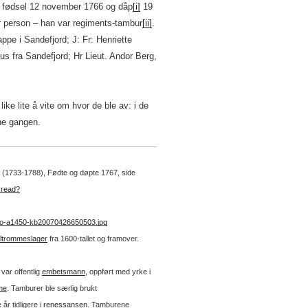
s fødsel 12 november 1766 og dåp
[i]
19
 person – han var regiments-tambur
[ii]
.
pe i Sandefjord; J: Fr: Henriette
us fra Sandefjord; Hr Lieut. Andor Berg,
ike lite å vite om hvor de ble av: i de
ene gangen.
 2 (1733-1788), Fødte og døpte 1767, side
_read?
no-a1450-kb20070426650503.jpg
altrommeslager
fra 1600-tallet og framover.
var offentlig
embetsmann
, oppført med yrke i
me
. Tamburer ble særlig brukt
år tidligere i
renessansen
. Tamburene