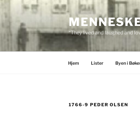
Skip
to
MENNESKEN
content
“They lived and laughed and lov
Hjem
Lister
Byen i Bøke
1766-9 PEDER OLSEN