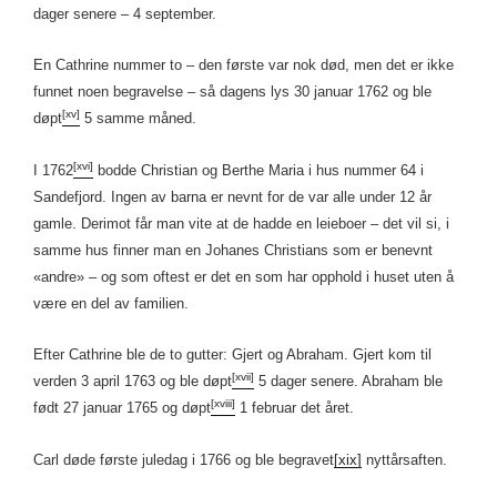
dager senere – 4 september.
En Cathrine nummer to – den første var nok død, men det er ikke
funnet noen begravelse – så dagens lys 30 januar 1762 og ble
[xv]
døpt
5 samme måned.
[xvi]
I 1762
bodde Christian og Berthe Maria i hus nummer 64 i
Sandefjord. Ingen av barna er nevnt for de var alle under 12 år
gamle. Derimot får man vite at de hadde en leieboer – det vil si, i
samme hus finner man en Johanes Christians som er benevnt
«andre» – og som oftest er det en som har opphold i huset uten å
være en del av familien.
Efter Cathrine ble de to gutter: Gjert og Abraham. Gjert kom til
[xvii]
verden 3 april 1763 og ble døpt
5 dager senere. Abraham ble
[xviii]
født 27 januar 1765 og døpt
1 februar det året.
Carl døde første juledag i 1766 og ble begravet
[xix]
nyttårsaften.