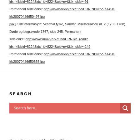
idx_kildeid=8224&idx_id=8224&uid=ny&idx_side=-91
Permanent bildelenke:
http://www.arkivverket.no/URN:NBN:no-a1450-
kb20070426650497.jpg
[xix]
Kildeinformasjon: Vestfold fylke, Sandar, Ministerialbok nr. 2 (1733-1788),
Døde og begravede 1767, side 245.
Permanent
sidelenke:
http://www.arkivverket.no/URN:kb_read?
idx_kildeid=8224&idx_id=8224&uid=ny&idx_side=-249
Permanent bildelenke:
http://www.arkivverket.no/URN:NBN:no-a1450-
kb20070426650655.jpg
SEARCH