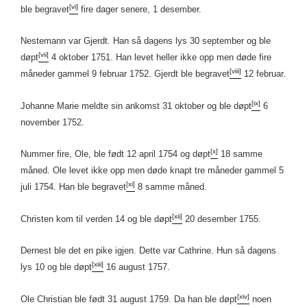
[vi]
ble begravet
fire dager senere, 1 desember.
Nestemann var Gjerdt. Han så dagens lys 30 september og ble
[vii]
døpt
4 oktober 1751. Han levet heller ikke opp men døde fire
[viii]
måneder gammel 9 februar 1752. Gjerdt ble begravet
12 februar.
[ix]
Johanne Marie meldte sin ankomst 31 oktober og ble døpt
6
november 1752.
[x]
Nummer fire, Ole, ble født 12 april 1754 og døpt
18 samme
måned. Ole levet ikke opp men døde knapt tre måneder gammel 5
[xi]
juli 1754. Han ble begravet
8 samme måned.
[xii]
Christen kom til verden 14 og ble døpt
20 desember 1755.
Dernest ble det en pike igjen. Dette var Cathrine. Hun så dagens
[xiii]
lys 10 og ble døpt
16 august 1757.
[xiv]
Ole Christian ble født 31 august 1759. Da han ble døpt
noen