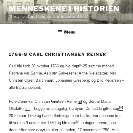
Skip
MENNESKENE I HISTORIEN
to
“They lived and laughed and loved and left.”
content
Menu
1766-8 CARL CHRISTIANSEN REINER
[i]
Carl ble født 20 oktober 1766 og ble døpt
25 samme måned.
Fadrene var Sørine, Asbjørn Salvesens; Anne Nielsdatter; Msr
Christen Olsen Barchman; Johannes Gresberg; og Bilo Pedersen –
alle fra Sandefjord.
Foreldrene var Christian Giertsen Reiner
[ii]
og Berthe Maria
[iv]
Olsdatter
[iii]
– begge to, antagelig, fra byen. De hadde giftet seg
20 februar 1750 og hadde flerfoldige barn fra før: var Johanne kom
[v]
til verden 9 november 1750 og ble døpt
to dager senere; hun
døde efter bare drøyt to uker på jorden, 27 november 1750. Hun