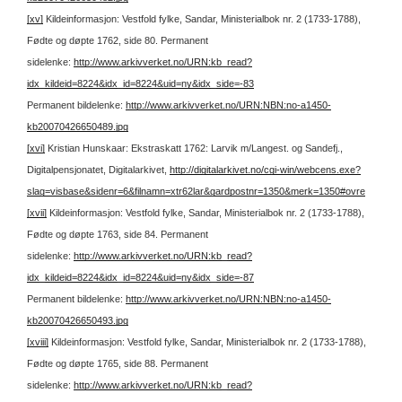
[xv]
Kildeinformasjon: Vestfold fylke, Sandar, Ministerialbok nr. 2 (1733-1788),
Fødte og døpte 1762, side 80.
Permanent
sidelenke:
http://www.arkivverket.no/URN:kb_read?
idx_kildeid=8224&idx_id=8224&uid=ny&idx_side=-83
Permanent bildelenke:
http://www.arkivverket.no/URN:NBN:no-a1450-
kb20070426650489.jpg
[xvi]
Kristian Hunskaar: Ekstraskatt 1762: Larvik m/Langest. og Sandefj.,
Digitalpensjonatet, Digitalarkivet,
http://digitalarkivet.no/cgi-win/webcens.exe?
slag=visbase&sidenr=6&filnamn=xtr62lar&gardpostnr=1350&merk=1350#ovre
[xvii]
Kildeinformasjon: Vestfold fylke, Sandar, Ministerialbok nr. 2 (1733-1788),
Fødte og døpte 1763, side 84.
Permanent
sidelenke:
http://www.arkivverket.no/URN:kb_read?
idx_kildeid=8224&idx_id=8224&uid=ny&idx_side=-87
Permanent bildelenke:
http://www.arkivverket.no/URN:NBN:no-a1450-
kb20070426650493.jpg
[xviii]
Kildeinformasjon: Vestfold fylke, Sandar, Ministerialbok nr. 2 (1733-1788),
Fødte og døpte 1765, side 88.
Permanent
sidelenke:
http://www.arkivverket.no/URN:kb_read?