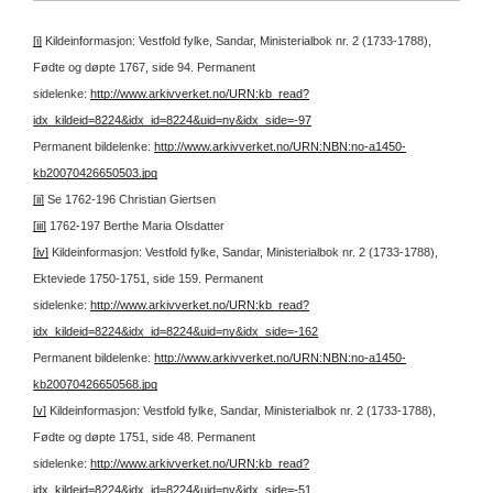
[i]
Kildeinformasjon: Vestfold fylke, Sandar, Ministerialbok nr. 2 (1733-1788),
Fødte og døpte 1767, side 94.
Permanent
sidelenke:
http://www.arkivverket.no/URN:kb_read?
idx_kildeid=8224&idx_id=8224&uid=ny&idx_side=-97
Permanent bildelenke:
http://www.arkivverket.no/URN:NBN:no-a1450-
kb20070426650503.jpg
[ii]
Se 1762-196 Christian Giertsen
[iii]
1762-197 Berthe Maria Olsdatter
[iv]
Kildeinformasjon: Vestfold fylke, Sandar, Ministerialbok nr. 2 (1733-1788),
Ekteviede 1750-1751, side 159.
Permanent
sidelenke:
http://www.arkivverket.no/URN:kb_read?
idx_kildeid=8224&idx_id=8224&uid=ny&idx_side=-162
Permanent bildelenke:
http://www.arkivverket.no/URN:NBN:no-a1450-
kb20070426650568.jpg
[v]
Kildeinformasjon: Vestfold fylke, Sandar, Ministerialbok nr. 2 (1733-1788),
Fødte og døpte 1751, side 48.
Permanent
sidelenke:
http://www.arkivverket.no/URN:kb_read?
idx_kildeid=8224&idx_id=8224&uid=ny&idx_side=-51